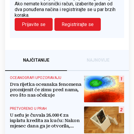
Ako nemate korisnički račun, izaberite jedan od
dva ponuđena načina i registrirajte se u par brzih
koraka.
Prijavite se
Registrirajte se
NAJČITANIJE
NAJNOVIJE
OCEANOGRAFI UPOZORAVAJU
1
Dva rijetka oceanska fenomena
promijenit će zimu pred nama,
evo što nas očekuje
PRETVORENO U PRAH
2
U sefu je čuvala 26.000 € za
isplatu kredita za kuću: Nakon
mjesec dana ga je otvorila,
pozlilo joj je