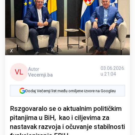
X
03.06.2026.
Autor
VL
u 21:04
Vecernji.ba
Dodaj Večernji list među omiljene izvore na Googleu
Rszgovaralo se o aktualnim političkim
pitanjima u BiH, kao i ciljevima za
nastavak razvoja i očuvanje stabilnosti