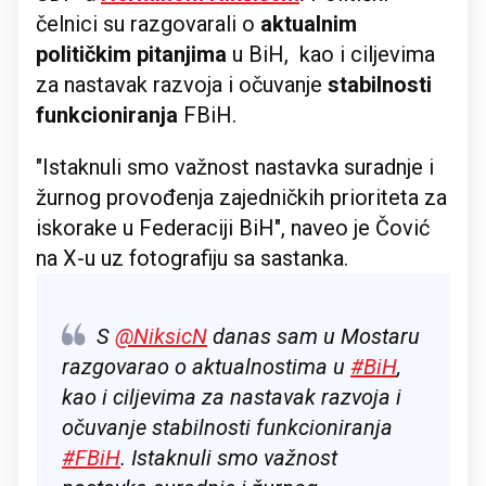
čelnici su razgovarali o
aktualnim
političkim pitanjima
u BiH, kao i ciljevima
za nastavak razvoja i očuvanje
stabilnosti
funkcioniranja
FBiH.
"Istaknuli smo važnost nastavka suradnje i
žurnog provođenja zajedničkih prioriteta za
iskorake u Federaciji BiH", naveo je Čović
na X-u uz fotografiju sa sastanka.
S
@NiksicN
danas sam u Mostaru
razgovarao o aktualnostima u
#BiH
,
kao i ciljevima za nastavak razvoja i
očuvanje stabilnosti funkcioniranja
#FBiH
. Istaknuli smo važnost