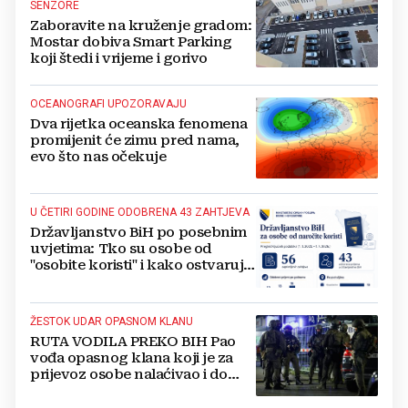
SENZORE
Zaboravite na kruženje gradom:
Mostar dobiva Smart Parking
koji štedi i vrijeme i gorivo
OCEANOGRAFI UPOZORAVAJU
Dva rijetka oceanska fenomena
promijenit će zimu pred nama,
evo što nas očekuje
U ČETIRI GODINE ODOBRENA 43 ZAHTJEVA
Državljanstvo BiH po posebnim
uvjetima: Tko su osobe od
"osobite koristi" i kako ostvaruju
to pravo?
ŽESTOK UDAR OPASNOM KLANU
RUTA VODILA PREKO BIH Pao
vođa opasnog klana koji je za
prijevoz osobe nalaćivao i do
10.000 eura