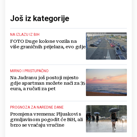
Još iz kategorije
NA IZLAZU IZ BIH
FOTO Duge kolone vozila na
više graničnih prijelaza, evo gdje
MIRNO I PRISTUPAČNO
Na Jadranu još postoji mjesto
gdje apartman možete naći za 35
eura, a ručati za pet
PROGNOZA ZA NAREDNE DANE
Promjena vremena: Pljuskovi s
grmljavinom pogodit će BiH, ali
brzo se vraćaju vrućine