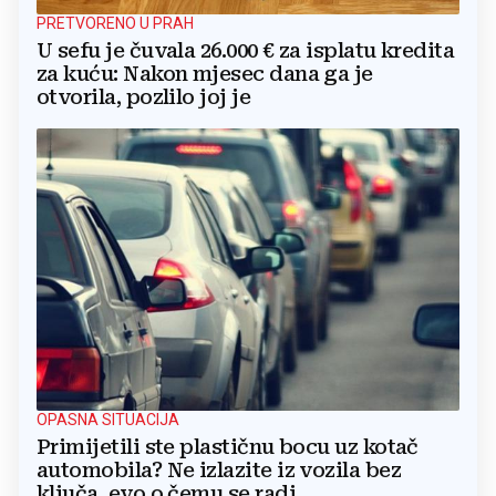
PRETVORENO U PRAH
U sefu je čuvala 26.000 € za isplatu kredita
za kuću: Nakon mjesec dana ga je
otvorila, pozlilo joj je
OPASNA SITUACIJA
Primijetili ste plastičnu bocu uz kotač
automobila? Ne izlazite iz vozila bez
ključa, evo o čemu se radi