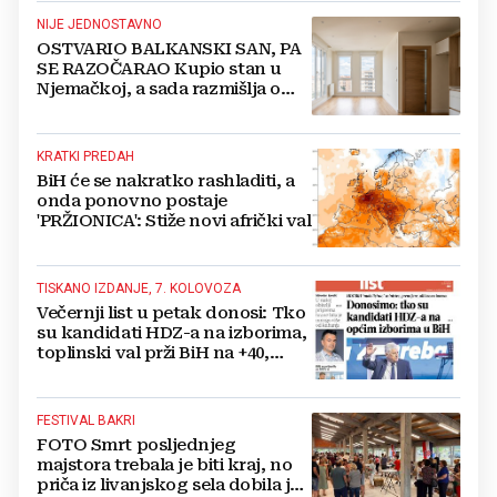
NIJE JEDNOSTAVNO
OSTVARIO BALKANSKI SAN, PA
SE RAZOČARAO Kupio stan u
Njemačkoj, a sada razmišlja o
povratku
KRATKI PREDAH
BiH će se nakratko rashladiti, a
onda ponovno postaje
'PRŽIONICA': Stiže novi afrički val
TISKANO IZDANJE, 7. KOLOVOZA
Večernji list u petak donosi: Tko
su kandidati HDZ-a na izborima,
toplinski val prži BiH na +40,
moguće redukcije...
FESTIVAL BAKRI
FOTO Smrt posljednjeg
majstora trebala je biti kraj, no
priča iz livanjskog sela dobila je