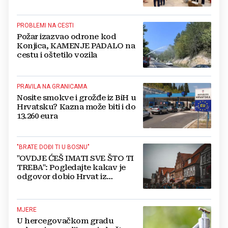
neočekivan nastavak
PROBLEMI NA CESTI
Požar izazvao odrone kod
Konjica, KAMENJE PADALO na
cestu i oštetilo vozila
PRAVILA NA GRANICAMA
Nosite smokve i grožđe iz BiH u
Hrvatsku? Kazna može biti i do
13.260 eura
"BRATE DOĐI TI U BOSNU"
"OVDJE ĆEŠ IMATI SVE ŠTO TI
TREBA": Pogledajte kakav je
odgovor dobio Hrvat iz
Münchena kad je pitao treba li
se vratiti kući
MJERE
U hercegovačkom gradu