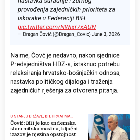
nastavka suradnje i žurnog
provođenja zajedničkih prioriteta za
iskorake u Federaciji BiH.
pic.twitter.com/NWixr7xAUN
— Dragan Čović (@Dragan_Covic)
June 3, 2026
Naime, Čovć je nedavno, nakon sjednice
Predsjedništva HDZ-a, istaknuo potrebu
relaksiranja hrvatsko-bošnjačkih odnosa,
nastavka političkog dijaloga i traženja
zajedničkih rješenja za otvorena pitanja.
O STANJU DRŽAVE, BH. HRVATIMA...
Čović: BiH je kao endemska
stara mitska maslina, ključni
izazov je njezina opstojnost