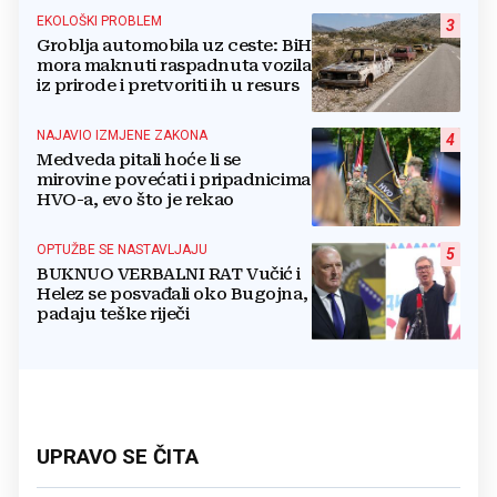
EKOLOŠKI PROBLEM
3
Groblja automobila uz ceste: BiH
mora maknuti raspadnuta vozila
iz prirode i pretvoriti ih u resurs
NAJAVIO IZMJENE ZAKONA
4
Medveda pitali hoće li se
mirovine povećati i pripadnicima
HVO-a, evo što je rekao
OPTUŽBE SE NASTAVLJAJU
5
BUKNUO VERBALNI RAT Vučić i
Helez se posvađali oko Bugojna,
padaju teške riječi
UPRAVO SE ČITA