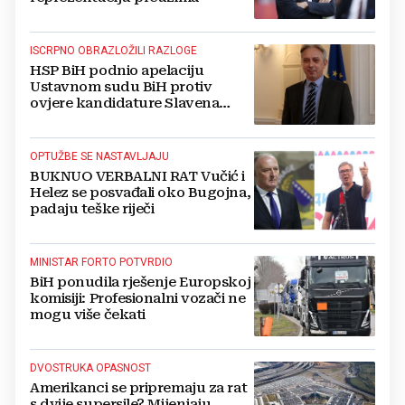
ISCRPNO OBRAZLOŽILI RAZLOGE
HSP BiH podnio apelaciju
Ustavnom sudu BiH protiv
ovjere kandidature Slavena
Kovačevića
OPTUŽBE SE NASTAVLJAJU
BUKNUO VERBALNI RAT Vučić i
Helez se posvađali oko Bugojna,
padaju teške riječi
MINISTAR FORTO POTVRDIO
BiH ponudila rješenje Europskoj
komisiji: Profesionalni vozači ne
mogu više čekati
DVOSTRUKA OPASNOST
Amerikanci se pripremaju za rat
s dvije supersile? Mijenjaju