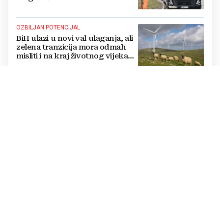
OZBILJAN POTENCIJAL
BiH ulazi u novi val ulaganja, ali
zelena tranzicija mora odmah
misliti i na kraj životnog vijeka
vjetroelektrana
ISCRPNO OBRAZLOŽILI RAZLOGE
HSP BiH podnio apelaciju
Ustavnom sudu BiH protiv
ovjere kandidature Slavena
Kovačevića
INTEGRACA BIH U EU PODRUČJE PLAĆANJA
VELIKI KORAK ZA BIH Centralna
banka podnijela zahtjev za
pristup SEPA-i
EKOLOŠKI PROBLEM
Groblja automobila uz ceste: BiH