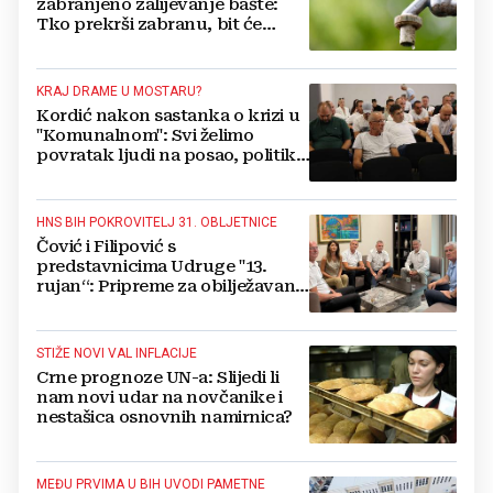
zabranjeno zalijevanje bašte:
Tko prekrši zabranu, bit će
isključen s mreže i novčano
kažnjen
KRAJ DRAME U MOSTARU?
Kordić nakon sastanka o krizi u
"Komunalnom": Svi želimo
povratak ljudi na posao, politika
mora dalje od ovoga
HNS BIH POKROVITELJ 31. OBLJETNICE
Čović i Filipović s
predstavnicima Udruge "13.
rujan“: Pripreme za obilježavanje
oslobođenja kraljevskog grada
Jajca
STIŽE NOVI VAL INFLACIJE
Crne prognoze UN-a: Slijedi li
nam novi udar na novčanike i
nestašica osnovnih namirnica?
MEĐU PRVIMA U BIH UVODI PAMETNE