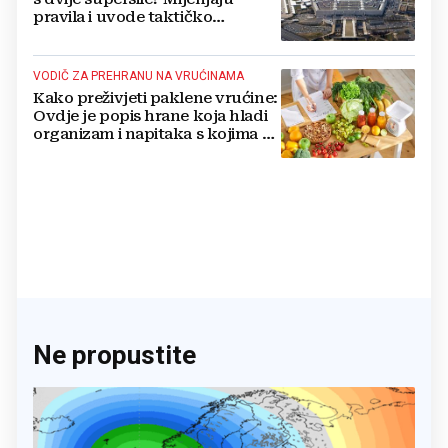
pravila i uvode taktičko
nuklearno oružje
VODIČ ZA PREHRANU NA VRUĆINAMA
Kako preživjeti paklene vrućine:
Ovdje je popis hrane koja hladi
organizam i napitaka s kojima si
činite 'medvjeđu uslugu'
Ne propustite