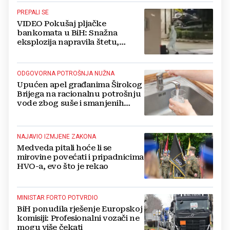
PREPALI SE
VIDEO Pokušaj pljačke
bankomata u BiH: Snažna
eksplozija napravila štetu,
stanari natjerali pljačkaše u bijeg
ODGOVORNA POTROŠNJA NUŽNA
Upućen apel građanima Širokog
Brijega na racionalnu potrošnju
vode zbog suše i smanjenih
zaliha
NAJAVIO IZMJENE ZAKONA
Medveda pitali hoće li se
mirovine povećati i pripadnicima
HVO-a, evo što je rekao
MINISTAR FORTO POTVRDIO
BiH ponudila rješenje Europskoj
komisiji: Profesionalni vozači ne
mogu više čekati