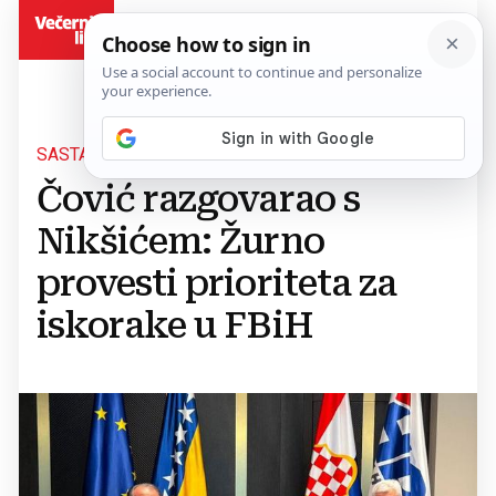
BiH
SASTANAK U MOSTARU
Čović razgovarao s
Nikšićem: Žurno
provesti prioriteta za
iskorake u FBiH