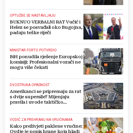
Kovačevića
OPTUŽBE SE NASTAVLJAJU
BUKNUO VERBALNI RAT Vučić i
Helez se posvađali oko Bugojna,
padaju teške riječi
MINISTAR FORTO POTVRDIO
BiH ponudila rješenje Europskoj
komisiji: Profesionalni vozači ne
mogu više čekati
DVOSTRUKA OPASNOST
Amerikanci se pripremaju za rat
s dvije supersile? Mijenjaju
pravila i uvode taktičko
nuklearno oružje
VODIČ ZA PREHRANU NA VRUĆINAMA
Kako preživjeti paklene vrućine:
Ovdje je popis hrane koja hladi