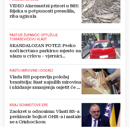
VIDEO Alarmantni prizori u BiH:
Rijeka u potpunosti presušila,
riba uginula
PASTOR ŽUPANČIĆ OPTUŽUJE
TOMAŠEVIĆEVU VLAST
SKANDALOZAN POTEZ: Preko
noći iscrtano parkirno mjesto na
ulazu u crkvu – vjernici
preskaču preko automobila
RASTU MIROVINE I DODACI
Vlada RH popravlja položaj
branitelja: Rast najnižih mirovina
i ukidanje smanjenja osjetit će se
i u BiH
KRAJ SCHMIDTOVE ERE
Zaokret u odnosima: Vlasti RS-a
prekinule bojkot OHR-a i sastale
se s Crishockom