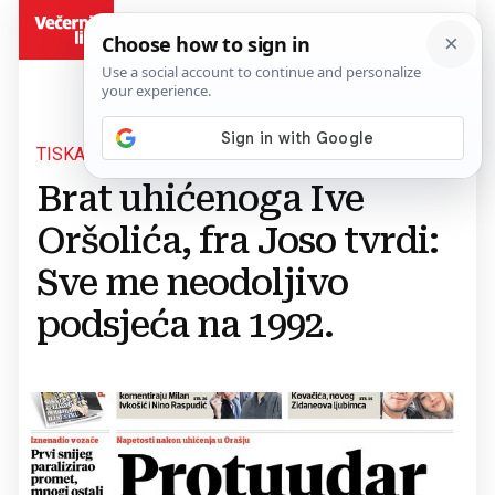
BiH
TISKANO IZDANJE, 4. STUDENOGA 2016.
Brat uhićenoga Ive
Oršolića, fra Joso tvrdi:
Sve me neodoljivo
podsjeća na 1992.