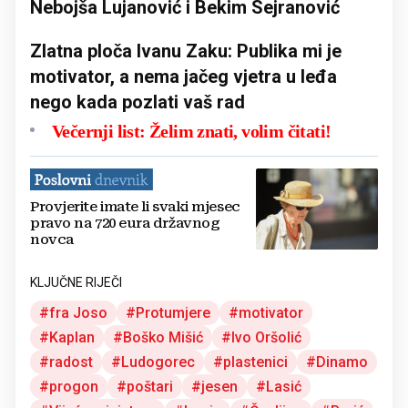
Nebojša Lujanović i Bekim Sejranović
Zlatna ploča Ivanu Zaku: Publika mi je
motivator, a nema jačeg vjetra u leđa
nego kada pozlati vaš rad
Večernji list: Želim znati, volim čitati!
Provjerite imate li svaki mjesec
pravo na 720 eura državnog
novca
KLJUČNE RIJEČI
fra Joso
Protumjere
motivator
Kaplan
Boško Mišić
Ivo Oršolić
radost
Ludogorec
plastenici
Dinamo
progon
poštari
jesen
Lasić