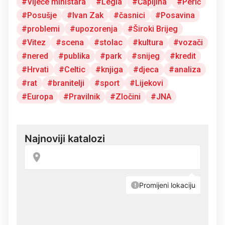
Vijeće ministara
Legia
Čapljina
Perić
Posušje
Ivan Zak
časnici
Posavina
problemi
upozorenja
Široki Brijeg
Vitez
scena
stolac
kultura
vozači
nered
publika
park
snijeg
kredit
Hrvati
Celtic
knjiga
djeca
analiza
rat
branitelji
sport
Lijekovi
Europa
Pravilnik
Zločini
JNA