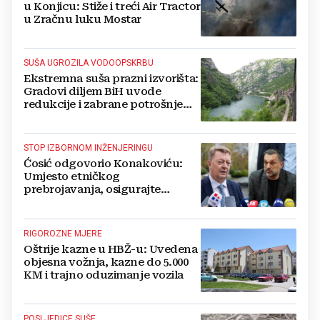
u Konjicu: Stiže i treći Air Tractor
u Zračnu luku Mostar
SUŠA UGROZILA VODOOPSKRBU
Ekstremna suša prazni izvorišta:
Gradovi diljem BiH uvode
redukcije i zabrane potrošnje
vode, posebno teško u
Hercegovini
STOP IZBORNOM INŽENJERINGU
Ćosić odgovorio Konakoviću:
Umjesto etničkog
prebrojavanja, osigurajte
stvarnu ravnopravnost Hrvata
RIGOROZNE MJERE
Oštrije kazne u HBŽ-u: Uvedena
objesna vožnja, kazne do 5.000
KM i trajno oduzimanje vozila
POSLJEDICE SUŠE