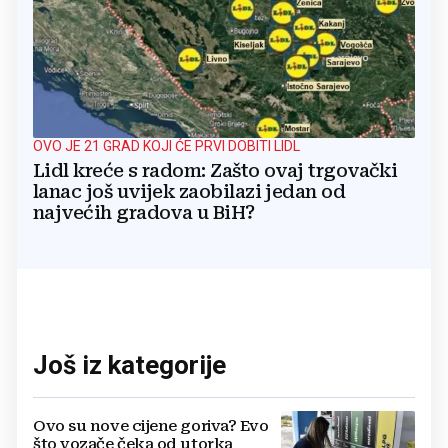
OVO JE 21 GRAD KOJI ĆE PRVI DOBITI LIDL
Lidl kreće s radom: Zašto ovaj trgovački
lanac još uvijek zaobilazi jedan od
najvećih gradova u BiH?
Još iz kategorije
Ovo su nove cijene goriva? Evo
što vozače čeka od utorka