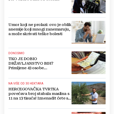
Umor koji ne prolazi: ovo je oblik
anemije koji mnogi zanemaruju,
a može skrivati teške bolesti
DONOSIMO
TKO JE DOBIO
DRŽAVLJANSTVO BIH?
Primljene 43 osobe...
NA VIŠE OD 30 HEKTARA
HERCEGOVAČKA TVRTKA
povećava broj stabala maslina s
11 na 13 tisuća! Iznenadit ćete se
kako ih štite