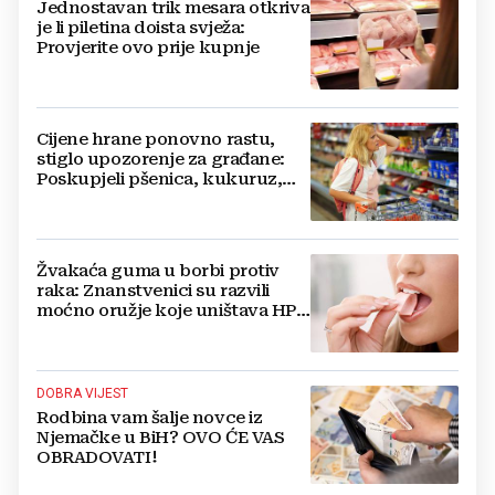
Jednostavan trik mesara otkriva
je li piletina doista svježa:
Provjerite ovo prije kupnje
Cijene hrane ponovno rastu,
stiglo upozorenje za građane:
Poskupjeli pšenica, kukuruz,
šećer i biljna ulja
Žvakaća guma u borbi protiv
raka: Znanstvenici su razvili
moćno oružje koje uništava HPV
i bakterije
DOBRA VIJEST
Rodbina vam šalje novce iz
Njemačke u BiH? OVO ĆE VAS
OBRADOVATI!