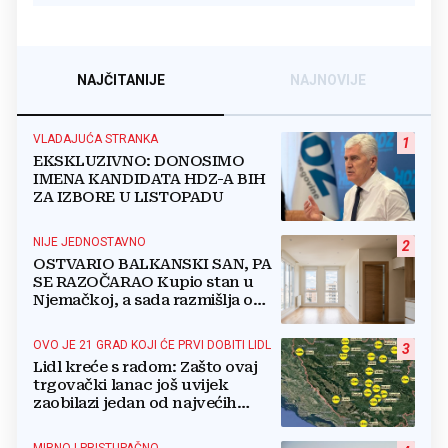
NAJČITANIJE
NAJNOVIJE
VLADAJUĆA STRANKA
1
EKSKLUZIVNO: DONOSIMO
IMENA KANDIDATA HDZ-A BIH
ZA IZBORE U LISTOPADU
NIJE JEDNOSTAVNO
2
OSTVARIO BALKANSKI SAN, PA
SE RAZOČARAO Kupio stan u
Njemačkoj, a sada razmišlja o
povratku
OVO JE 21 GRAD KOJI ĆE PRVI DOBITI LIDL
3
Lidl kreće s radom: Zašto ovaj
trgovački lanac još uvijek
zaobilazi jedan od najvećih
gradova u BiH?