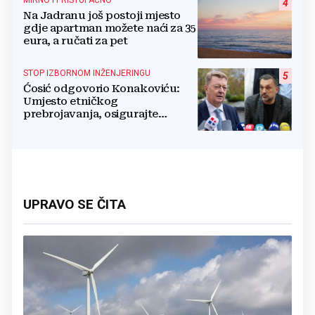
MIRNO I PRISTUPAČNO
4
Na Jadranu još postoji mjesto
gdje apartman možete naći za 35
eura, a ručati za pet
STOP IZBORNOM INŽENJERINGU
5
Ćosić odgovorio Konakoviću:
Umjesto etničkog
prebrojavanja, osigurajte
stvarnu ravnopravnost Hrvata
UPRAVO SE ČITA