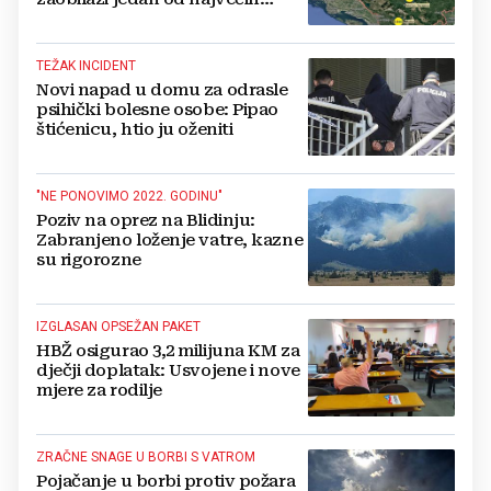
gradova u BiH?
TEŽAK INCIDENT
Novi napad u domu za odrasle
psihički bolesne osobe: Pipao
štićenicu, htio ju oženiti
"NE PONOVIMO 2022. GODINU"
Poziv na oprez na Blidinju:
Zabranjeno loženje vatre, kazne
su rigorozne
IZGLASAN OPSEŽAN PAKET
HBŽ osigurao 3,2 milijuna KM za
dječji doplatak: Usvojene i nove
mjere za rodilje
ZRAČNE SNAGE U BORBI S VATROM
Pojačanje u borbi protiv požara