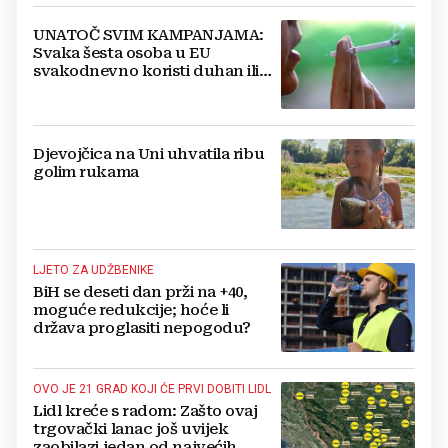
UNATOČ SVIM KAMPANJAMA:
Svaka šesta osoba u EU
svakodnevno koristi duhan ili
srodne proizvode
Djevojčica na Uni uhvatila ribu
golim rukama
LJETO ZA UDŽBENIKE
BiH se deseti dan prži na +40,
moguće redukcije; hoće li
država proglasiti nepogodu?
OVO JE 21 GRAD KOJI ĆE PRVI DOBITI LIDL
Lidl kreće s radom: Zašto ovaj
trgovački lanac još uvijek
zaobilazi jedan od najvećih