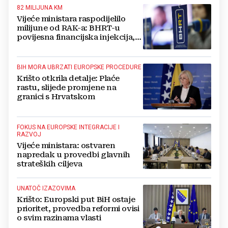
82 MILIJUNA KM
Vijeće ministara raspodijelilo
milijune od RAK-a: BHRT-u
povijesna financijska injekcija,
evo tko je još dobio sredstva
BIH MORA UBRZATI EUROPSKE PROCEDURE
Krišto otkrila detalje: Plaće
rastu, slijede promjene na
granici s Hrvatskom
FOKUS NA EUROPSKE INTEGRACIJE I
RAZVOJ
Vijeće ministara: ostvaren
napredak u provedbi glavnih
strateških ciljeva
UNATOČ IZAZOVIMA
Krišto: Europski put BiH ostaje
prioritet, provedba reformi ovisi
o svim razinama vlasti