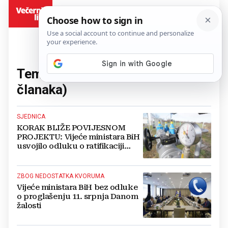
BiH
Tema:
Vijeće ministara
(311
članaka)
SJEDNICA
KORAK BLIŽE POVIJESNOM
PROJEKTU: Vijeće ministara BiH
usvojilo odluku o ratifikaciji
plinovoda Južna interkonekcija
ZBOG NEDOSTATKA KVORUMA
Vijeće ministara BiH bez odluke
o proglašenju 11. srpnja Danom
žalosti