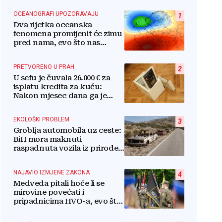
OCEANOGRAFI UPOZORAVAJU
1
Dva rijetka oceanska
fenomena promijenit će zimu
pred nama, evo što nas
očekuje
PRETVORENO U PRAH
2
U sefu je čuvala 26.000 € za
isplatu kredita za kuću:
Nakon mjesec dana ga je
otvorila, pozlilo joj je
EKOLOŠKI PROBLEM
3
Groblja automobila uz ceste:
BiH mora maknuti
raspadnuta vozila iz prirode i
pretvoriti ih u resurs
NAJAVIO IZMJENE ZAKONA
4
Medveda pitali hoće li se
mirovine povećati i
pripadnicima HVO-a, evo što
je rekao