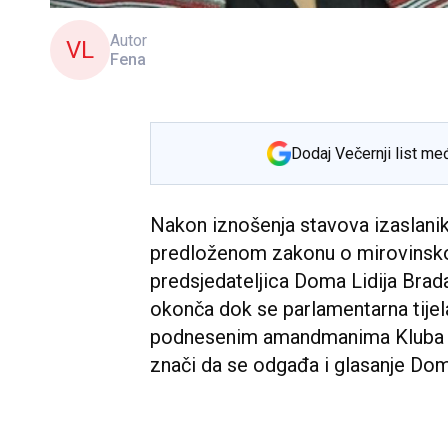
Autor
VL
Fena
Dodaj Večernji list me
Nakon iznošenja stavova izaslan
predloženom zakonu o mirovinskom
predsjedateljica Doma Lidija Brada
okonča dok se parlamentarna tijela
podnesenim amandmanima Kluba H
znači da se odgađa i glasanje D