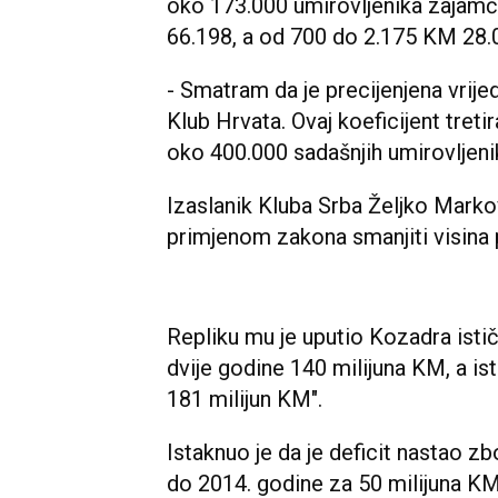
oko 173.000 umirovljenika zajam
66.198, a od 700 do 2.175 KM 28.
- Smatram da je precijenjena vrije
Klub Hrvata. Ovaj koeficijent tret
oko 400.000 sadašnjih umirovljenik
Izaslanik Kluba Srba Željko Markov
primjenom zakona smanjiti visina 
Repliku mu je uputio Kozadra istič
dvije godine 140 milijuna KM, a i
181 milijun KM".
Istaknuo je da je deficit nastao z
do 2014. godine za 50 milijuna K