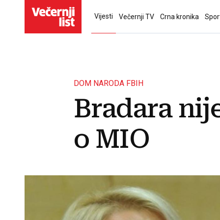
Vijesti
Večernji TV
Crna kronika
Spor
DOM NARODA FBIH
Bradara nij
o MIO