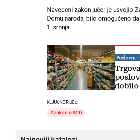
Navedeni zakon jučer je usvojio Z
Domu naroda, bilo omogućeno da s
1. srpnja.
Trgova
poslov
dobilo
KLJUČNE RIJEČI
zakon o MIO