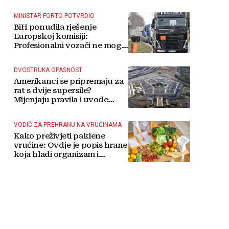
MINISTAR FORTO POTVRDIO
BiH ponudila rješenje
Europskoj komisiji:
Profesionalni vozači ne mogu
više čekati
DVOSTRUKA OPASNOST
Amerikanci se pripremaju za
rat s dvije supersile?
Mijenjaju pravila i uvode
taktičko nuklearno oružje
VODIČ ZA PREHRANU NA VRUĆINAMA
Kako preživjeti paklene
vrućine: Ovdje je popis hrane
koja hladi organizam i
napitaka s kojima si činite
'medvjeđu uslugu'