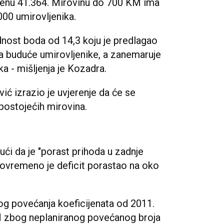
čenu 41.364. Mirovinu do 700 KM ima
000 umirovljenika.
dnost boda od 14,3 koju je predlagao
ira buduće umirovljenike, a zanemaruje
a - mišljenja je Kozadra.
ić izrazio je uvjerenje da će se
postojećih mirovina.
ući da je "porast prihoda u zadnje
stovremeno je deficit porastao na oko
bog povećanja koeficijenata od 2011.
M zbog neplaniranog povećanog broja