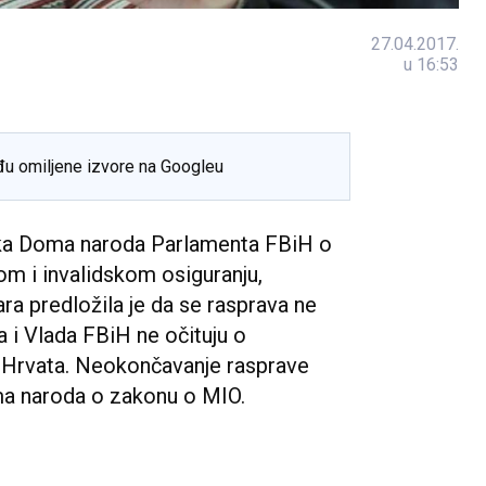
27.04.2017.
u 16:53
đu omiljene izvore na Googleu
ika Doma naroda Parlamenta FBiH o
 i invalidskom osiguranju,
ra predložila je da se rasprava ne
 i Vlada FBiH ne očituju o
rvata. Neokončavanje rasprave
oma naroda o zakonu o MIO.