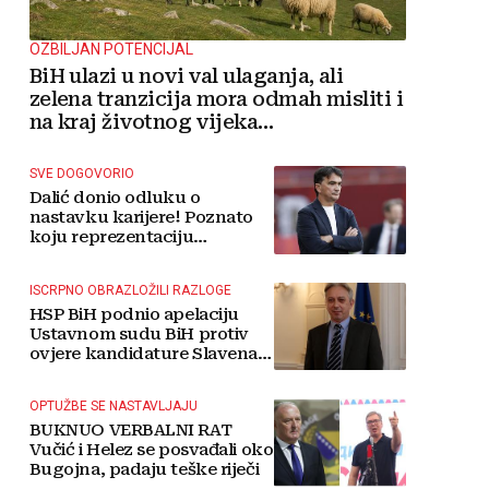
OZBILJAN POTENCIJAL
BiH ulazi u novi val ulaganja, ali
zelena tranzicija mora odmah misliti i
na kraj životnog vijeka
vjetroelektrana
SVE DOGOVORIO
Dalić donio odluku o
nastavku karijere! Poznato
koju reprezentaciju
preuzima
ISCRPNO OBRAZLOŽILI RAZLOGE
HSP BiH podnio apelaciju
Ustavnom sudu BiH protiv
ovjere kandidature Slavena
Kovačevića
OPTUŽBE SE NASTAVLJAJU
BUKNUO VERBALNI RAT
Vučić i Helez se posvađali oko
Bugojna, padaju teške riječi