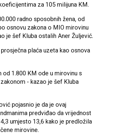
koeficijentima za 105 milijuna KM.
200.000 radno sposobnih žena, od
 po osnovu zakona o MIO mirovinu
o je šef Kluba ostalih Aner Žuljević.
je prosječna plaća uzeta kao osnova
om od 1.800 KM ode u mirovinu s
zakonom - kazao je šef Kluba
vić pojasnio je da je ovaj
andmanima predviđao da vrijednost
4,3 umjesto 13,6 kako je predložila
amčene mirovine.