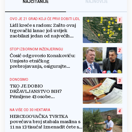
NAJČITANIJE
NAJNOVIJE
OVO JE 21 GRAD KOJI ĆE PRVI DOBITI LIDL
1
Lidl kreće s radom: Zašto ovaj
trgovački lanac još uvijek
zaobilazi jedan od najvećih
gradova u BiH?
STOP IZBORNOM INŽENJERINGU
2
Ćosić odgovorio Konakoviću:
Umjesto etničkog
prebrojavanja, osigurajte
stvarnu ravnopravnost Hrvata
DONOSIMO
3
TKO JE DOBIO
DRŽAVLJANSTVO BIH?
Primljene 43 osobe...
NA VIŠE OD 30 HEKTARA
4
HERCEGOVAČKA TVRTKA
povećava broj stabala maslina s
11 na 13 tisuća! Iznenadit ćete se