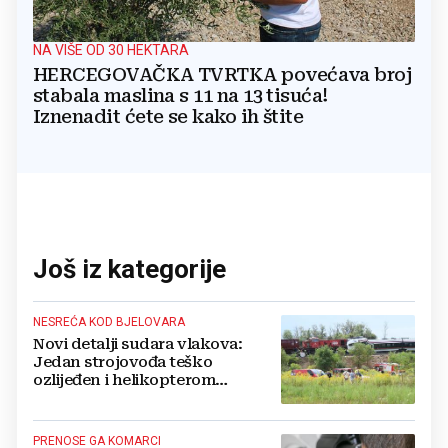
NA VIŠE OD 30 HEKTARA
HERCEGOVAČKA TVRTKA povećava broj
stabala maslina s 11 na 13 tisuća!
Iznenadit ćete se kako ih štite
Još iz kategorije
NESREĆA KOD BJELOVARA
Novi detalji sudara vlakova:
Jedan strojovođa teško
ozlijeđen i helikopterom
prebačen na Rebro, drugi u
velikom šoku
PRENOSE GA KOMARCI