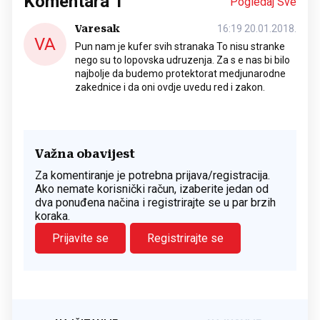
Komentara
1
Pogledaj Sve
Varesak
16:19 20.01.2018.
VA
Pun nam je kufer svih stranaka To nisu stranke
nego su to lopovska udruzenja. Za s e nas bi bilo
najbolje da budemo protektorat medjunarodne
zakednice i da oni ovdje uvedu red i zakon.
Važna obavijest
Za komentiranje je potrebna prijava/registracija.
Ako nemate korisnički račun, izaberite jedan od
dva ponuđena načina i registrirajte se u par brzih
koraka.
Prijavite se
Registrirajte se