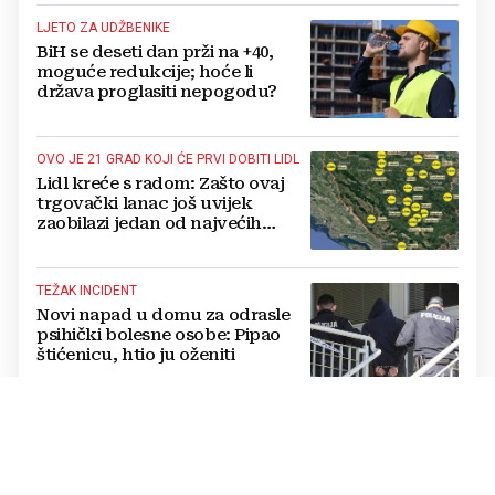
LJETO ZA UDŽBENIKE
BiH se deseti dan prži na +40,
moguće redukcije; hoće li
država proglasiti nepogodu?
OVO JE 21 GRAD KOJI ĆE PRVI DOBITI LIDL
Lidl kreće s radom: Zašto ovaj
trgovački lanac još uvijek
zaobilazi jedan od najvećih
gradova u BiH?
TEŽAK INCIDENT
Novi napad u domu za odrasle
psihički bolesne osobe: Pipao
štićenicu, htio ju oženiti
"NE PONOVIMO 2022. GODINU"
Poziv na oprez na Blidinju:
Zabranjeno loženje vatre, kazne
su rigorozne