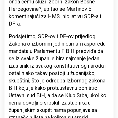
onda čemu služi Izborni zakon Bosne i
Hercegovine?, upitao se Martinović
komentirajući za HMS inicijativu SDP-a i
DF-a.
Podsjetimo, SDP-ov i DF-ov prijedlog
Zakona o izbornim jedinicama i rasporedu
mandata u Parlamentu F BiH predviđa da
se iz svake županije bira najmanje jedan
izaslanik iz svakog konstitutivnog naroda i
ostalih ako takav postoji u županijskoj
skupštini, što je odredba Izbornog zakona
BiH koju je kako protuustavnu poništio
Ustavni sud BiH, a da se Klub Srba, ukoliko
nema dovoljno srpskih zastupnika u
županijskim skupštinama popunjava sa
stranačkih lista na kojima su srpski