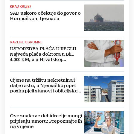
KRAJ KRIZE?
SAD uskoro očekuje dogovor o
Hormuškom tjesnacu
RAZLIKE OGROMNE
USPOREDBA PLAĆA U REGIJI
Najveća plaća doktora u BiH
4.000 KM, a u Hrvatskoj
najmanja 3.000 eura
Cijene na tržištu nekretnina i
dalje rastu, u Njemačkoj opet
poskupjeli stanovi i obiteljske
kuće
Ove znakove dehidracije mnogi
pripisuju umoru: Prepoznajte ih
na vrijeme