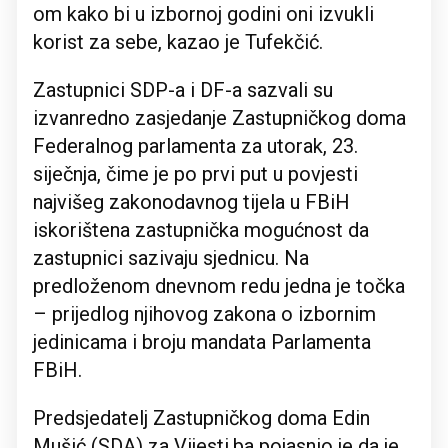
om kako bi u izbornoj godini oni izvukli
korist za sebe, kazao je Tufekčić.
Zastupnici SDP-a i DF-a sazvali su
izvanredno zasjedanje Zastupničkog doma
Federalnog parlamenta za utorak, 23.
siječnja, čime je po prvi put u povjesti
najvišeg zakonodavnog tijela u FBiH
iskorištena zastupnička mogućnost da
zastupnici sazivaju sjednicu. Na
predloženom dnevnom redu jedna je točka
– prijedlog njihovog zakona o izbornim
jedinicama i broju mandata Parlamenta
FBiH.
Predsjedatelj Zastupničkog doma Edin
Mušić (SDA) za Vijesti.ba pojasnio je da je