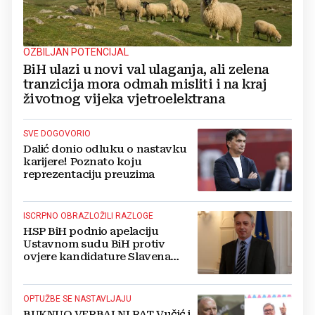
OZBILJAN POTENCIJAL
BiH ulazi u novi val ulaganja, ali zelena
tranzicija mora odmah misliti i na kraj
životnog vijeka vjetroelektrana
SVE DOGOVORIO
Dalić donio odluku o nastavku
karijere! Poznato koju
reprezentaciju preuzima
ISCRPNO OBRAZLOŽILI RAZLOGE
HSP BiH podnio apelaciju
Ustavnom sudu BiH protiv
ovjere kandidature Slavena
Kovačevića
OPTUŽBE SE NASTAVLJAJU
BUKNUO VERBALNI RAT Vučić i