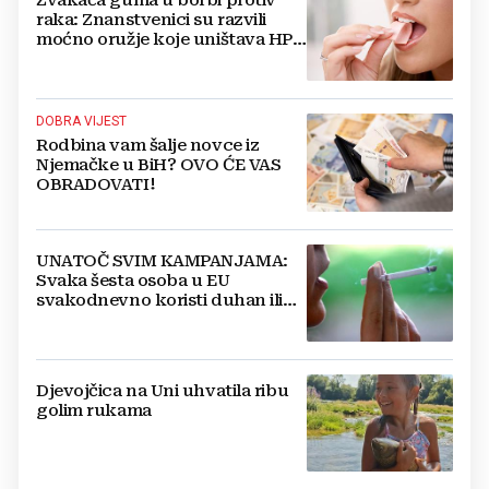
Žvakaća guma u borbi protiv
raka: Znanstvenici su razvili
moćno oružje koje uništava HPV
i bakterije
DOBRA VIJEST
Rodbina vam šalje novce iz
Njemačke u BiH? OVO ĆE VAS
OBRADOVATI!
UNATOČ SVIM KAMPANJAMA:
Svaka šesta osoba u EU
svakodnevno koristi duhan ili
srodne proizvode
Djevojčica na Uni uhvatila ribu
golim rukama