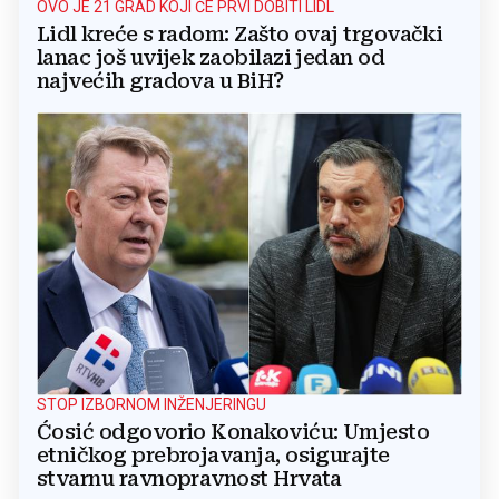
OVO JE 21 GRAD KOJI ĆE PRVI DOBITI LIDL
Lidl kreće s radom: Zašto ovaj trgovački
lanac još uvijek zaobilazi jedan od
najvećih gradova u BiH?
STOP IZBORNOM INŽENJERINGU
Ćosić odgovorio Konakoviću: Umjesto
etničkog prebrojavanja, osigurajte
stvarnu ravnopravnost Hrvata