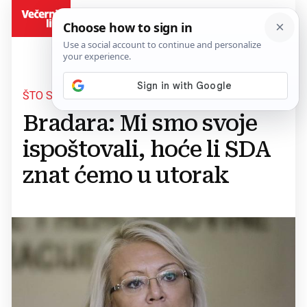
BiH
ŠTO SU DOGOVORILI HDZ I SDA?
Bradara: Mi smo svoje
ispoštovali, hoće li SDA
znat ćemo u utorak