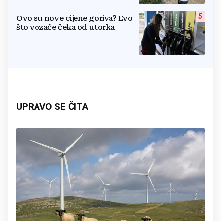
kako ih štite
5
Ovo su nove cijene goriva? Evo
što vozače čeka od utorka
UPRAVO SE ČITA