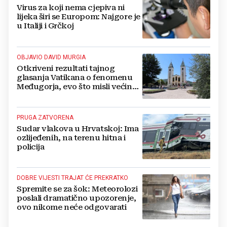
Virus za koji nema cjepiva ni
lijeka širi se Europom: Najgore je
u Italiji i Grčkoj
OBJAVIO DAVID MURGIA
Otkriveni rezultati tajnog
glasanja Vatikana o fenomenu
Međugorja, evo što misli većina
crkevnih dužnosnika
PRUGA ZATVORENA
Sudar vlakova u Hrvatskoj: Ima
ozlijeđenih, na terenu hitna i
policija
DOBRE VIJESTI TRAJAT ĆE PREKRATKO
Spremite se za šok: Meteorolozi
poslali dramatično upozorenje,
ovo nikome neće odgovarati