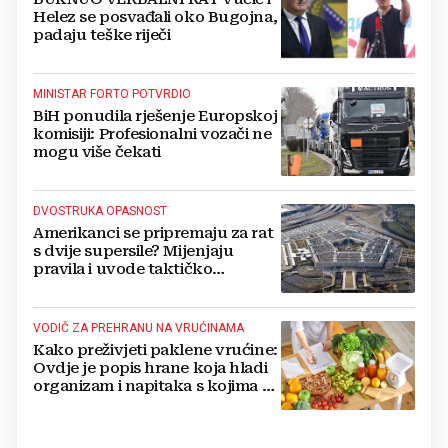
Helez se posvađali oko Bugojna,
padaju teške riječi
MINISTAR FORTO POTVRDIO
BiH ponudila rješenje Europskoj
komisiji: Profesionalni vozači ne
mogu više čekati
DVOSTRUKA OPASNOST
Amerikanci se pripremaju za rat
s dvije supersile? Mijenjaju
pravila i uvode taktičko
nuklearno oružje
VODIČ ZA PREHRANU NA VRUĆINAMA
Kako preživjeti paklene vrućine:
Ovdje je popis hrane koja hladi
organizam i napitaka s kojima si
činite 'medvjeđu uslugu'