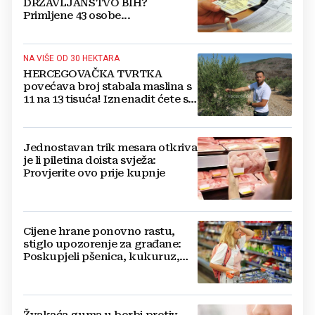
DRŽAVLJANSTVO BIH?
Primljene 43 osobe...
NA VIŠE OD 30 HEKTARA
HERCEGOVAČKA TVRTKA
povećava broj stabala maslina s
11 na 13 tisuća! Iznenadit ćete se
kako ih štite
Jednostavan trik mesara otkriva
je li piletina doista svježa:
Provjerite ovo prije kupnje
Cijene hrane ponovno rastu,
stiglo upozorenje za građane:
Poskupjeli pšenica, kukuruz,
šećer i biljna ulja