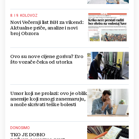
8. I 9. KOLOVOZ
Novi Večernji list BiH za vikend:
Aktualne priče, analize i novi
broj Obzora
Ovo su nove cijene goriva? Evo
što vozače čeka od utorka
Umor koji ne prolazi: ovo je oblik
anemije koji mnogi zanemaruju,
a može skrivati teške bolesti
DONOSIMO
TKO JE DOBIO