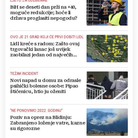
LJETO ZA UDŽBENIKE
BiH se deseti dan prži na +40,
moguće redukcije; hoće li
država proglasiti nepogodu?
OVO JE 21 GRAD KOJI ĆE PRVI DOBITI LIDL
Lidl kreće s radom: Zašto ovaj
trgovački lanac još uvijek
zaobilazi jedan od najvećih
gradova u BiH?
TEŽAK INCIDENT
Novi napad u domu za odrasle
psihički bolesne osobe: Pipao
štićenicu, htio ju oženiti
"NE PONOVIMO 2022. GODINU"
Poziv na oprez na Blidinju:
Zabranjeno loženje vatre, kazne
su rigorozne