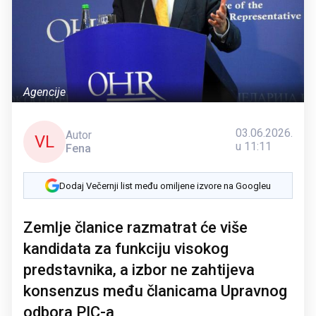
Agencije
03.06.2026.
Autor
VL
u 11:11
Fena
Dodaj Večernji list među omiljene izvore na Googleu
Zemlje članice razmatrat će više
kandidata za funkciju visokog
predstavnika, a izbor ne zahtijeva
konsenzus među članicama Upravnog
odbora PIC-a