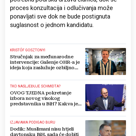
proces konzultacija i odlučivanja može
ponavljati sve dok ne bude postignuta
suglasnost o jednom kandidatu.
KRISTÓF GOSZTONYI
Stručnjak za međunarodne
intervencije: Gašenje OHR-a je
ideja koja zaslužuje ozbiljno
razmatranje
TKO NASLJEĐUJE SCHMIDTA?
OVOG TJEDNA pokretanje
izbora novog visokog
predstavnika u BiH? Kakva je
budućnost OHR-a?
IZJAVAMA PODIGAO BURU
Dodik: Muslimani nisu htjeli
daytonsku BiH, sada će dobiti