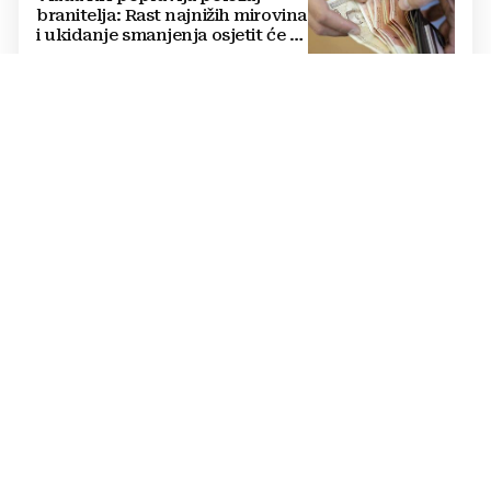
branitelja: Rast najnižih mirovina
i ukidanje smanjenja osjetit će se
i u BiH
KRAJ SCHMIDTOVE ERE
Zaokret u odnosima: Vlasti RS-a
prekinule bojkot OHR-a i sastale
se s Crishockom
VATRA PRIJETILA OBITELJSKIM KUĆAMA
Serija požara u ŽZH: U Grudama i
Ljubuškom izgorjeli deseci
tisuća kvadrata
OPĆI IZBOREI U BIH
Ovjerene 64 kandidacijske liste
za kompenzacijske mandate:
Ukupuno 773 kandidata