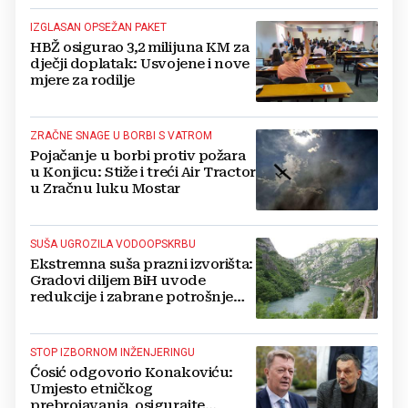
IZGLASAN OPSEŽAN PAKET
HBŽ osigurao 3,2 milijuna KM za
dječji doplatak: Usvojene i nove
mjere za rodilje
ZRAČNE SNAGE U BORBI S VATROM
Pojačanje u borbi protiv požara
u Konjicu: Stiže i treći Air Tractor
u Zračnu luku Mostar
SUŠA UGROZILA VODOOPSKRBU
Ekstremna suša prazni izvorišta:
Gradovi diljem BiH uvode
redukcije i zabrane potrošnje
vode, posebno teško u
Hercegovini
STOP IZBORNOM INŽENJERINGU
Ćosić odgovorio Konakoviću:
Umjesto etničkog
prebrojavanja, osigurajte