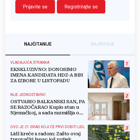
Prijavite se
Registrirajte se
NAJČITANIJE
NAJNOVIJE
VLADAJUĆA STRANKA
1
EKSKLUZIVNO: DONOSIMO
IMENA KANDIDATA HDZ-A BIH
ZA IZBORE U LISTOPADU
NIJE JEDNOSTAVNO
2
OSTVARIO BALKANSKI SAN, PA
SE RAZOČARAO Kupio stan u
Njemačkoj, a sada razmišlja o
povratku
OVO JE 21 GRAD KOJI ĆE PRVI DOBITI LIDL
3
Lidl kreće s radom: Zašto ovaj
trgovački lanac još uvijek