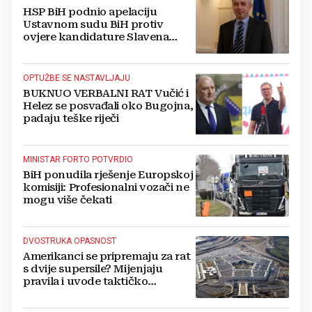
HSP BiH podnio apelaciju
Ustavnom sudu BiH protiv
ovjere kandidature Slavena
Kovačevića
OPTUŽBE SE NASTAVLJAJU
BUKNUO VERBALNI RAT Vučić i
Helez se posvađali oko Bugojna,
padaju teške riječi
MINISTAR FORTO POTVRDIO
BiH ponudila rješenje Europskoj
komisiji: Profesionalni vozači ne
mogu više čekati
DVOSTRUKA OPASNOST
Amerikanci se pripremaju za rat
s dvije supersile? Mijenjaju
pravila i uvode taktičko
nuklearno oružje