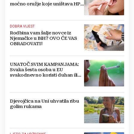
moćno oružje koje uništava HPV
i bakterije
DOBRA VIJEST
Rodbina vam šalje novce iz
Njemačke u BiH? OVO ĆE VAS
OBRADOVATI!
UNATOČ SVIM KAMPANJAMA:
Svaka šesta osoba u EU
svakodnevno koristi duhan ili
srodne proizvode
Djevojčica na Uni uhvatila ribu
golim rukama