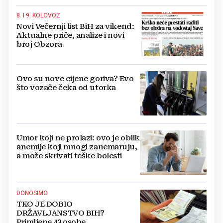
8. I 9. KOLOVOZ
Novi Večernji list BiH za vikend:
Aktualne priče, analize i novi
broj Obzora
Ovo su nove cijene goriva? Evo
što vozače čeka od utorka
Umor koji ne prolazi: ovo je oblik
anemije koji mnogi zanemaruju,
a može skrivati teške bolesti
DONOSIMO
TKO JE DOBIO
DRŽAVLJANSTVO BIH?
Primljene 43 osobe...