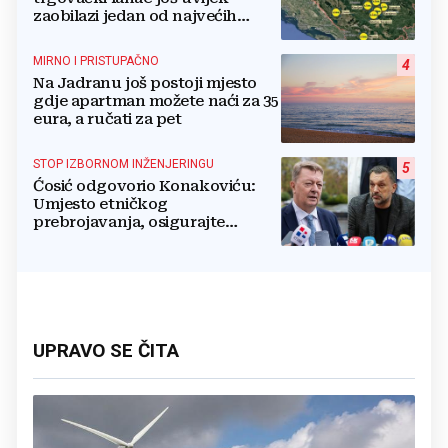
zaobilazi jedan od najvećih
gradova u BiH?
MIRNO I PRISTUPAČNO
4
Na Jadranu još postoji mjesto
gdje apartman možete naći za 35
eura, a ručati za pet
STOP IZBORNOM INŽENJERINGU
5
Ćosić odgovorio Konakoviću:
Umjesto etničkog
prebrojavanja, osigurajte
stvarnu ravnopravnost Hrvata
UPRAVO SE ČITA