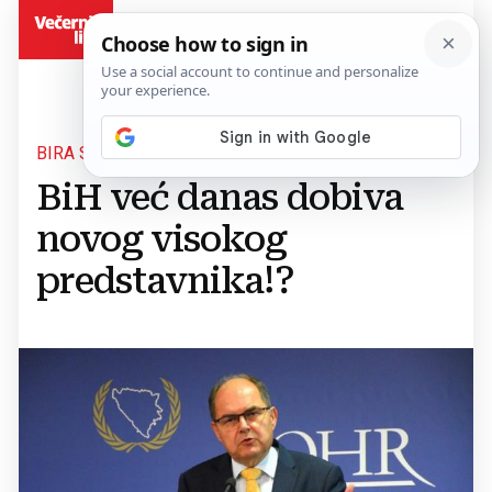
BiH
BIRA SE SCHMIDTOV NASLJEDNIK
BiH već danas dobiva
novog visokog
predstavnika!?