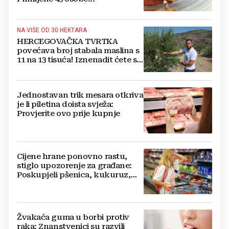
NA VIŠE OD 30 HEKTARA
HERCEGOVAČKA TVRTKA
povećava broj stabala maslina s
11 na 13 tisuća! Iznenadit ćete se
kako ih štite
Jednostavan trik mesara otkriva
je li piletina doista svježa:
Provjerite ovo prije kupnje
Cijene hrane ponovno rastu,
stiglo upozorenje za građane:
Poskupjeli pšenica, kukuruz,
šećer i biljna ulja
Žvakaća guma u borbi protiv
raka: Znanstvenici su razvili