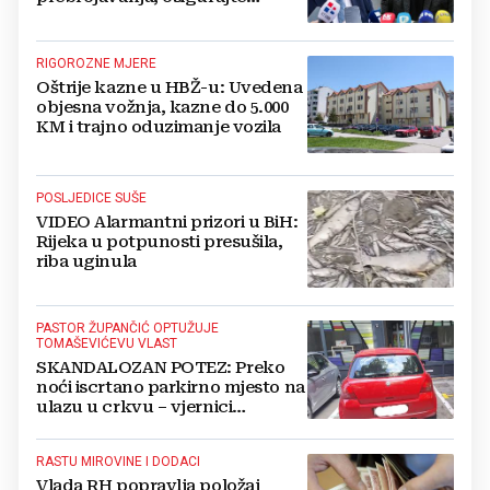
stvarnu ravnopravnost Hrvata
RIGOROZNE MJERE
Oštrije kazne u HBŽ-u: Uvedena
objesna vožnja, kazne do 5.000
KM i trajno oduzimanje vozila
POSLJEDICE SUŠE
VIDEO Alarmantni prizori u BiH:
Rijeka u potpunosti presušila,
riba uginula
PASTOR ŽUPANČIĆ OPTUŽUJE
TOMAŠEVIĆEVU VLAST
SKANDALOZAN POTEZ: Preko
noći iscrtano parkirno mjesto na
ulazu u crkvu – vjernici
preskaču preko automobila
RASTU MIROVINE I DODACI
Vlada RH popravlja položaj