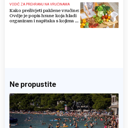
VODIČ ZA PREHRANU NA VRUĆINAMA
Kako preživjeti paklene vrućine:
Ovdje je popis hrane koja hladi
organizam i napitaka s kojima si
činite 'medvjeđu uslugu'
Ne propustite