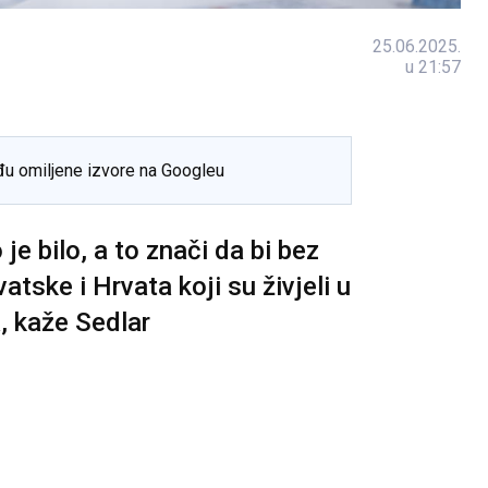
25.06.2025.
u 21:57
đu omiljene izvore na Googleu
e bilo, a to znači da bi bez
tske i Hrvata koji su živjeli u
, kaže Sedlar