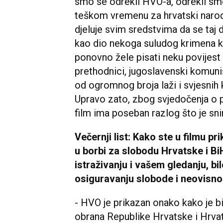
smo se odrekli HVO-a, odrekli s
teškom vremenu za hrvatski narod
djeluje svim sredstvima da se taj d
kao dio nekoga suludog krimena ko
ponovno žele pisati neku povijest 
prethodnici, jugoslavenski komunist
od ogromnog broja laži i svjesnih 
Upravo zato, zbog svjedočenja o pra
film ima poseban razlog što je sni
Večernji list: Kako ste u filmu p
u borbi za slobodu Hrvatske i B
istraživanju i vašem gledanju, bi
osiguravanju slobode i neovisno
- HVO je prikazan onako kako je bi
obrana Republike Hrvatske i Hrvata 