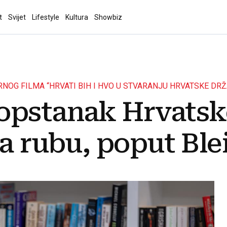
t
Svijet
Lifestyle
Kultura
Showbiz
OG FILMA “HRVATI BIH I HVO U STVARANJU HRVATSKE DRŽ
opstanak Hrvatske
na rubu, poput Bl