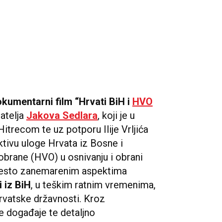
kumentarni film “Hrvati BiH i
HVO
atelja
Jakova Sedlara
, koji je u
itrecom te uz potporu Ilije Vrljića
tivu uloge Hrvata iz Bosne i
brane (HVO) u osnivanju i obrani
 često zanemarenim aspektima
i iz BiH
, u teškim ratnim vremenima,
rvatske državnosti. Kroz
te događaje te detaljno