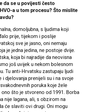
e da se u povijesti često
 HVO-a u tom procesu? Što mislite
ravdu?
alna, domoljubna, s ljudima koji
lo prije, tijekom i poslije
atskoj sve je jasno, oni nemaju
a je jedna jedina, ne postoje dvije.
tska, koja bi najradije da neovisna
a smo još uvijek u nekom bolesnom
 Tu anti-Hrvatsku zastupaju ljudi
i djelovanja prenijeli su i na svoje
 svakodnevnih poruka koje žele
sve ono što je stvoreno od 1991. Borba
a nije lagana, ali, s obzirom na
a će slaviti ovi drugi. Oni mogu