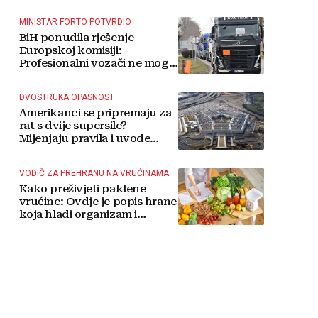
MINISTAR FORTO POTVRDIO
BiH ponudila rješenje
Europskoj komisiji:
Profesionalni vozači ne mogu
više čekati
DVOSTRUKA OPASNOST
Amerikanci se pripremaju za
rat s dvije supersile?
Mijenjaju pravila i uvode
taktičko nuklearno oružje
VODIČ ZA PREHRANU NA VRUĆINAMA
Kako preživjeti paklene
vrućine: Ovdje je popis hrane
koja hladi organizam i
napitaka s kojima si činite
'medvjeđu uslugu'