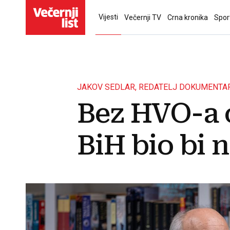
Vijesti
Večernji TV
Crna kronika
Spor
JAKOV SEDLAR, REDATELJ DOKUMENTARN
Bez HVO-a 
BiH bio bi 