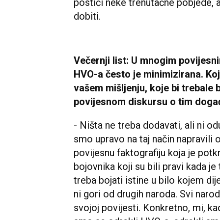
postići neke trenutačne pobjede, 
dobiti.
Večernji list: U mnogim povijesn
HVO-a često je minimizirana. Koj
vašem mišljenju, koje bi trebale b
povijesnom diskursu o tim dog
- Ništa ne treba dodavati, ali ni od
smo upravo na taj način napravili 
povijesnu faktografiju koja je potk
bojovnika koji su bili pravi kada je
treba bojati istine u bilo kojem dije
ni gori od drugih naroda. Svi narodi
svojoj povijesti. Konkretno, mi, k