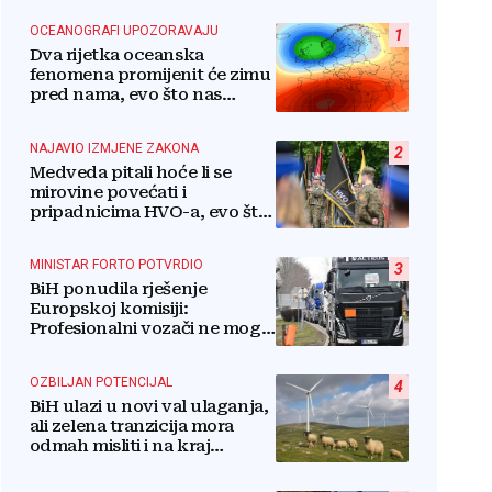
OCEANOGRAFI UPOZORAVAJU
1
Dva rijetka oceanska
fenomena promijenit će zimu
pred nama, evo što nas
očekuje
NAJAVIO IZMJENE ZAKONA
2
Medveda pitali hoće li se
mirovine povećati i
pripadnicima HVO-a, evo što
je rekao
MINISTAR FORTO POTVRDIO
3
BiH ponudila rješenje
Europskoj komisiji:
Profesionalni vozači ne mogu
više čekati
OZBILJAN POTENCIJAL
4
BiH ulazi u novi val ulaganja,
ali zelena tranzicija mora
odmah misliti i na kraj
životnog vijeka
vjetroelektrana