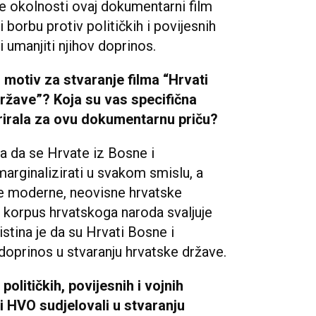
ke okolnosti ovaj dokumentarni film
borbu protiv političkih i povijesnih
li umanjiti njihov doprinos.
ni motiv za stvaranje filma “Hrvati
ržave”? Koja su vas specifična
pirirala za ovu dokumentarnu priču?
ja da se Hrvate iz Bosne i
rginalizirati u svakom smislu, a
je moderne, neovisne hrvatske
 korpus hrvatskoga naroda svaljuje
 istina je da su Hrvati Bosne i
oprinos u stvaranju hrvatske države.
političkih, povijesnih i vojnih
 i HVO sudjelovali u stvaranju