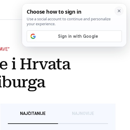
BiH
AVE”
 i Hrvata
eiburga
NAJČITANIJE
NAJNOVIJE