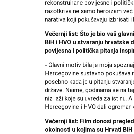
rekonstruirane povijesne i politič
razotkriva ne samo heroizam već i 
narativa koji pokušavaju izbrisati i
Večernji list: Što je bio vaš glav
BiH i HVO u stvaranju hrvatske d
povijesna i politička pitanja ins
- Glavni motiv bila je moja spozna
Hercegovine sustavno pokušava ma
posebno kada je u pitanju stvaran
države. Naime, godinama se na taj
niz laži koje su uvreda za istinu. A
Hercegovine i HVO dali ogroman d
Večernji list: Film donosi pregled 
okolnosti u kojima su Hrvati BiH