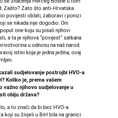
mo se značenja Herceg Bosne u tom
. Zašto? Zato što anti-Hrvatska
io povijesti oblati, zaboravi i ponizi
ji se nikada nije dogodio. Oni
poput one koju su pisali njihovi
i, a ta je njihova “povijest” satkana
krivotvorina u odnosu na naš narod.
voj istini koja je jedna jedina, ovaj
mljen.
rikazali sudjelovanje postrojbi HVO-a
iH? Koliko je, prema vašem
lo važno njihovo sudjelovanje u
sti obiju država?
lo, a to znači da bi bez HVO-a
koji su živjeli u BiH bila na granici