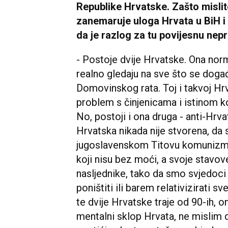
Republike Hrvatske. Zašto mislit
zanemaruje uloga Hrvata u BiH i
da je razlog za tu povijesnu nep
- Postoje dvije Hrvatske. Ona norm
realno gledaju na sve što se događa
Domovinskog rata. Toj i takvoj Hrv
problem s činjenicama i istinom koj
No, postoji i ona druga - anti-Hrva
Hrvatska nikada nije stvorena, d
jugoslavenskom Titovu komunizmu.
koji nisu bez moći, a svoje stavove 
nasljednike, tako da smo svjedoci
poništiti ili barem relativizirati 
te dvije Hrvatske traje od 90-ih, on
mentalni sklop Hrvata, ne mislim d