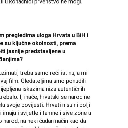
ali u konačnici prvenstvo ne mogu
im pregledima uloga Hrvata u BiH i
e su ključne okolnosti, prema
iti jasnije predstavljene u
ađanjima?
uzimati, treba samo reći istinu, a mi
ovaj film. Gledateljima smo ponudili
rijepljena iskazima niza autentičnih
 trebalo. I, inače, hrvatski se narod ne
lu svoje povijesti. Hrvati nisu ni bolji
 imaju i svijetle i tamne i sive zone u
ao narod, na neki čudan način kao da