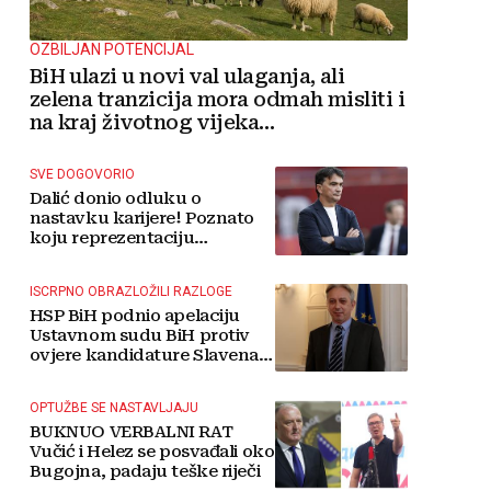
OZBILJAN POTENCIJAL
BiH ulazi u novi val ulaganja, ali
zelena tranzicija mora odmah misliti i
na kraj životnog vijeka
vjetroelektrana
SVE DOGOVORIO
Dalić donio odluku o
nastavku karijere! Poznato
koju reprezentaciju
preuzima
ISCRPNO OBRAZLOŽILI RAZLOGE
HSP BiH podnio apelaciju
Ustavnom sudu BiH protiv
ovjere kandidature Slavena
Kovačevića
OPTUŽBE SE NASTAVLJAJU
BUKNUO VERBALNI RAT
Vučić i Helez se posvađali oko
Bugojna, padaju teške riječi