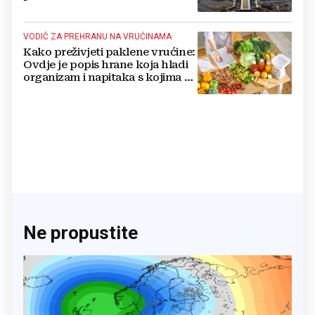
nuklearno oružje
VODIČ ZA PREHRANU NA VRUĆINAMA
Kako preživjeti paklene vrućine:
Ovdje je popis hrane koja hladi
organizam i napitaka s kojima si
činite 'medvjeđu uslugu'
Ne propustite