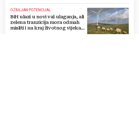
OZBILJAN POTENCIJAL
BiH ulazi u novi val ulaganja, ali
zelena tranzicija mora odmah
misliti i na kraj životnog vijeka
vjetroelektrana
ISCRPNO OBRAZLOŽILI RAZLOGE
HSP BiH podnio apelaciju
Ustavnom sudu BiH protiv
ovjere kandidature Slavena
Kovačevića
INTEGRACA BIH U EU PODRUČJE PLAĆANJA
VELIKI KORAK ZA BIH Centralna
banka podnijela zahtjev za
pristup SEPA-i
EKOLOŠKI PROBLEM
Groblja automobila uz ceste: BiH
mora maknuti raspadnuta vozila
iz prirode i pretvoriti ih u resurs