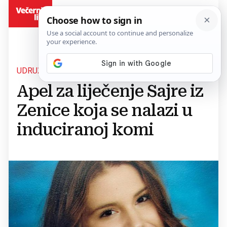
BiH
UDRUŽENJE POMOZI.BA
Apel za liječenje Sajre iz
Zenice koja se nalazi u
induciranoj komi