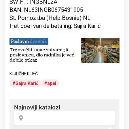
SWIFT: INGBNL2A
BAN: NL63INGB0675431905
St. Pomozi.ba (Help Bosnie) NL
Het doel van de betaling: Sajra Karić
Trgovački lanac zatvara 50
poslovnica, dio radnika je već
dobilo otkaz
KLJUČNE RIJEČI
Sajra Karić
apel