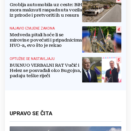
Groblja automobila uz ceste: BiH
mora maknuti raspadnuta vozila
iz prirode i pretvoriti ih u resurs
NAJAVIO IZMJENE ZAKONA
4
Medveda pitali hoće li se
mirovine povećati i pripadnicima
HVO-a, evo što je rekao
OPTUŽBE SE NASTAVLJAJU
5
BUKNUO VERBALNI RAT Vučić i
Helez se posvađali oko Bugojna,
padaju teške riječi
UPRAVO SE ČITA