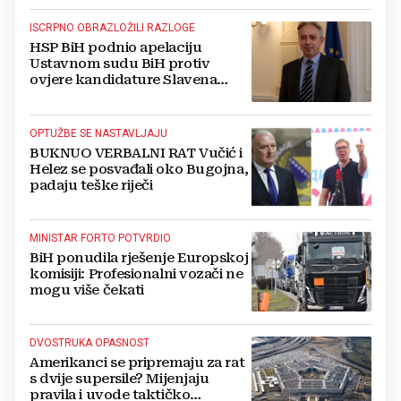
ISCRPNO OBRAZLOŽILI RAZLOGE
HSP BiH podnio apelaciju
Ustavnom sudu BiH protiv
ovjere kandidature Slavena
Kovačevića
OPTUŽBE SE NASTAVLJAJU
BUKNUO VERBALNI RAT Vučić i
Helez se posvađali oko Bugojna,
padaju teške riječi
MINISTAR FORTO POTVRDIO
BiH ponudila rješenje Europskoj
komisiji: Profesionalni vozači ne
mogu više čekati
DVOSTRUKA OPASNOST
Amerikanci se pripremaju za rat
s dvije supersile? Mijenjaju
pravila i uvode taktičko