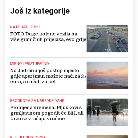
Još iz kategorije
NA IZLAZU IZ BIH
FOTO Duge kolone vozila na
više graničnih prijelaza, evo gdje
MIRNO I PRISTUPAČNO
Na Jadranu još postoji mjesto
gdje apartman možete naći za 35
eura, a ručati za pet
PROGNOZA ZA NAREDNE DANE
Promjena vremena: Pljuskovi s
grmljavinom pogodit će BiH, ali
brzo se vraćaju vrućine
NIJE JEDNOSTAVNO