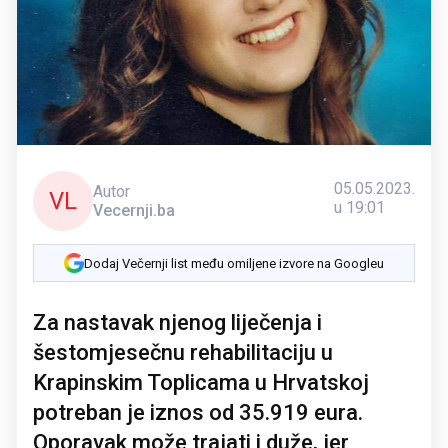
05.05.2023.
Autor
VL
u 19:01
Vecernji.ba
Dodaj Večernji list među omiljene izvore na Googleu
Za nastavak njenog liječenja i
šestomjesečnu rehabilitaciju u
Krapinskim Toplicama u Hrvatskoj
potreban je iznos od 35.919 eura.
Oporavak može trajati i duže, jer