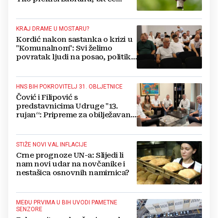
isključen s mreže i novčano
kažnjen
KRAJ DRAME U MOSTARU?
Kordić nakon sastanka o krizi u
"Komunalnom": Svi želimo
povratak ljudi na posao, politika
mora dalje od ovoga
HNS BIH POKROVITELJ 31. OBLJETNICE
Čović i Filipović s
predstavnicima Udruge "13.
rujan“: Pripreme za obilježavanje
oslobođenja kraljevskog grada
Jajca
STIŽE NOVI VAL INFLACIJE
Crne prognoze UN-a: Slijedi li
nam novi udar na novčanike i
nestašica osnovnih namirnica?
MEĐU PRVIMA U BIH UVODI PAMETNE
SENZORE