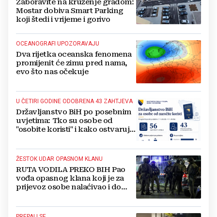
Zaboravite na kruženje gradom:
Mostar dobiva Smart Parking
koji štedi i vrijeme i gorivo
OCEANOGRAFI UPOZORAVAJU
Dva rijetka oceanska fenomena
promijenit će zimu pred nama,
evo što nas očekuje
U ČETIRI GODINE ODOBRENA 43 ZAHTJEVA
Državljanstvo BiH po posebnim
uvjetima: Tko su osobe od
"osobite koristi" i kako ostvaruju
to pravo?
ŽESTOK UDAR OPASNOM KLANU
RUTA VODILA PREKO BIH Pao
vođa opasnog klana koji je za
prijevoz osobe nalaćivao i do
10.000 eura
PREPALI SE