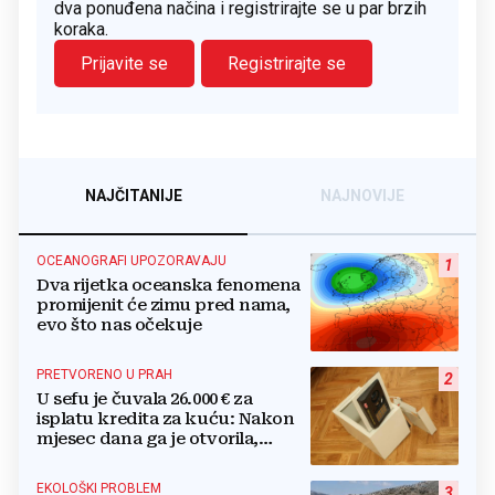
dva ponuđena načina i registrirajte se u par brzih
koraka.
Prijavite se
Registrirajte se
NAJČITANIJE
NAJNOVIJE
OCEANOGRAFI UPOZORAVAJU
1
Dva rijetka oceanska fenomena
promijenit će zimu pred nama,
evo što nas očekuje
PRETVORENO U PRAH
2
U sefu je čuvala 26.000 € za
isplatu kredita za kuću: Nakon
mjesec dana ga je otvorila,
pozlilo joj je
EKOLOŠKI PROBLEM
3