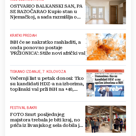
OSTVARIO BALKANSKI SAN, PA
SE RAZOČARAO Kupio stan u
Njemačkoj, a sada razmišlja o
povratku
KRATKI PREDAH
BiH će se nakratko rashladiti, a
onda ponovno postaje
'PRŽIONICA': Stiže novi afrički val
TISKANO IZDANJE, 7. KOLOVOZA
Večernji list u petak donosi: Tko
su kandidati HDZ-a na izborima,
toplinski val prži BiH na +40,
moguće redukcije...
FESTIVAL BAKRI
FOTO Smrt posljednjeg
majstora trebala je biti kraj, no
priča iz livanjskog sela dobila je
neočekivan nastavak