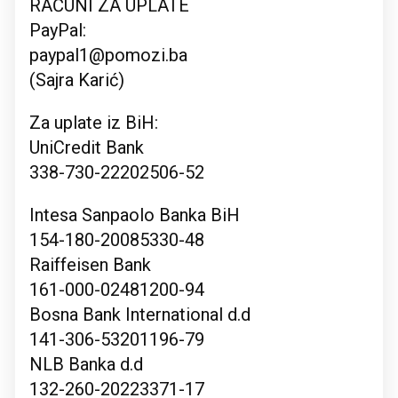
RAČUNI ZA UPLATE
PayPal:
paypal1@pomozi.ba
(Sajra Karić)
Za uplate iz BiH:
UniCredit Bank
338-730-22202506-52
Intesa Sanpaolo Banka BiH
154-180-20085330-48
Raiffeisen Bank
161-000-02481200-94
Bosna Bank International d.d
141-306-53201196-79
NLB Banka d.d
132-260-20223371-17