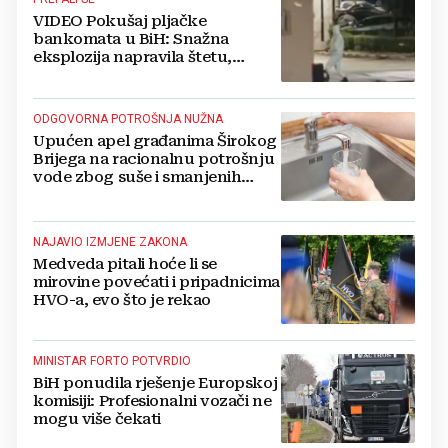
VIDEO Pokušaj pljačke
bankomata u BiH: Snažna
eksplozija napravila štetu,
stanari natjerali pljačkaše u bijeg
ODGOVORNA POTROŠNJA NUŽNA
Upućen apel građanima Širokog
Brijega na racionalnu potrošnju
vode zbog suše i smanjenih
zaliha
NAJAVIO IZMJENE ZAKONA
Medveda pitali hoće li se
mirovine povećati i pripadnicima
HVO-a, evo što je rekao
MINISTAR FORTO POTVRDIO
BiH ponudila rješenje Europskoj
komisiji: Profesionalni vozači ne
mogu više čekati