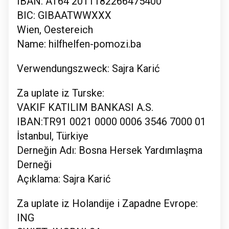
IBAN: AT64 2011182266475400
BIC: GIBAATWWXXX
Wien, Oestereich
Name: hilfhelfen-pomozi.ba
Verwendungszweck: Sajra Karić
Za uplate iz Turske:
VAKIF KATILIM BANKASI A.S.
IBAN:TR91 0021 0000 0006 3546 7000 01
İstanbul, Türkiye
Derneğin Adı: Bosna Hersek Yardımlaşma
Derneği
Açıklama: Sajra Karić
Za uplate iz Holandije i Zapadne Evrope:
ING