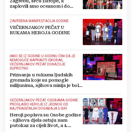
Zagrebu, srcu Europe, a
zaplovili smo oceanom i do
Amerike...
ZAVRŠENA MANIFESTACIJA GODINE
VEČERNJAKOV PEČAT U
RUKAMA HEROJA GODINE
IAKO SE IZ GODINE U GODINU ČINI DA JE
NEMOGUĆE NAPRAVITI ISKORAK,
VEČERNJAKOV PEČAT DOKAZUJE
SUPROTNO
Priznanja u rukama ljudskih
gromada koje su pomogle
milijunima, njihova misija je bolja
BiH i svijet u kojem živimo
VEČERNJAKOV PEČAT OSOBAMA GODINE
PROGLASIO HEROJE IZ JEDNOG OD
NAJTRAGIČNIJIH DOGAĐAJA U BIH
Heroji poplava su Osobe godine
- njihova djela ostaju nam
putokaz za cijeli život, a 4.
listopada trajna opomena