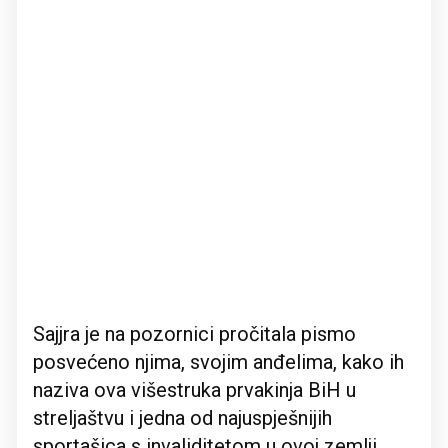
Sajjra je na pozornici pročitala pismo
posvećeno njima, svojim anđelima, kako ih
naziva ova višestruka prvakinja BiH u
streljaštvu i jedna od najuspješnijih
sportašica s invaliditetom u ovoj zemlji.