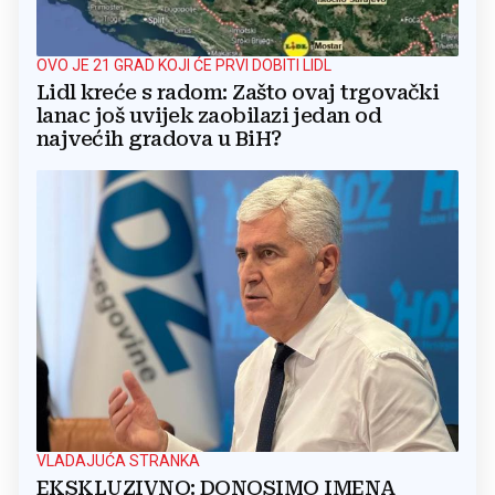
OVO JE 21 GRAD KOJI ĆE PRVI DOBITI LIDL
Lidl kreće s radom: Zašto ovaj trgovački
lanac još uvijek zaobilazi jedan od
najvećih gradova u BiH?
VLADAJUĆA STRANKA
EKSKLUZIVNO: DONOSIMO IMENA