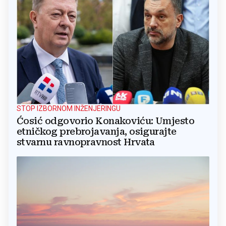
STOP IZBORNOM INŽENJERINGU
Ćosić odgovorio Konakoviću: Umjesto
etničkog prebrojavanja, osigurajte
stvarnu ravnopravnost Hrvata