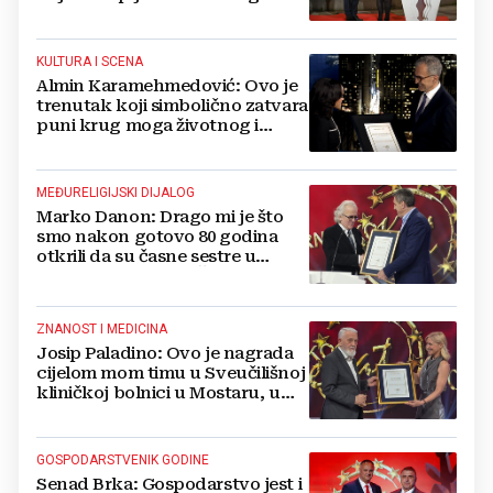
bolji Mostar
KULTURA I SCENA
Almin Karamehmedović: Ovo je
trenutak koji simbolično zatvara
puni krug moga životnog i
profesionalnog puta od Sarajeva
do Amerike
MEĐURELIGIJSKI DIJALOG
Marko Danon: Drago mi je što
smo nakon gotovo 80 godina
otkrili da su časne sestre u
Zagrebu spašavale Židove
ZNANOST I MEDICINA
Josip Paladino: Ovo je nagrada
cijelom mom timu u Sveučilišnoj
kliničkoj bolnici u Mostaru, u
Klinici za neurokirurgiju
GOSPODARSTVENIK GODINE
Senad Brka: Gospodarstvo jest i