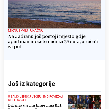
MIRNO I PRISTUPAČNO
Na Jadranu još postoji mjesto gdje
apartman možete naći za 35 eura, a ručati
za pet
Još iz kategorije
U SAMO JEDNOJ VEČERI SMO POVEZALI
CIJELI SVIJET
Bili smo u svim krajevima BiH,