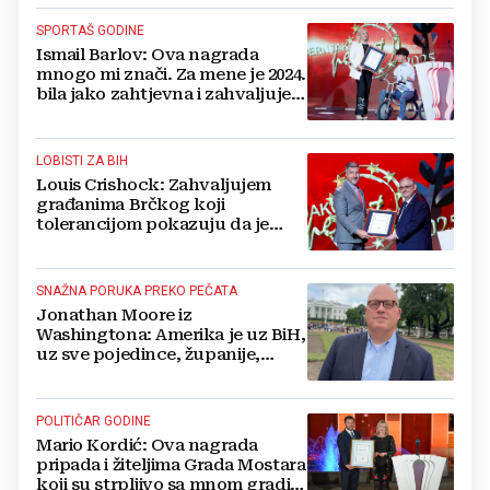
SPORTAŠ GODINE
Ismail Barlov: Ova nagrada
mnogo mi znači. Za mene je 2024.
bila jako zahtjevna i zahvaljujem
svima koji su me podržavali
LOBISTI ZA BIH
Louis Crishock: Zahvaljujem
građanima Brčkog koji
tolerancijom pokazuju da je
bolji život u BiH uistinu moguć
SNAŽNA PORUKA PREKO PEČATA
Jonathan Moore iz
Washingtona: Amerika je uz BiH,
uz sve pojedince, županije,
entitete, Brčko
POLITIČAR GODINE
Mario Kordić: Ova nagrada
pripada i žiteljima Grada Mostara
koji su strpljivo sa mnom gradili