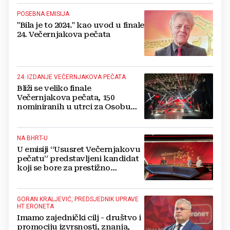
POSEBNA EMISIJA
"Bila je to 2024." kao uvod u finale
24. Večernjakova pečata
24. IZDANJE VEČERNJAKOVA PEČATA
Bliži se veliko finale
Večernjakova pečata, 150
nominiranih u utrci za Osobu
godine
NA BHRT-U
U emisiji “Ususret Večernjakovu
pečatu” predstavljeni kandidat
koji se bore za prestižno
priznanje
GORAN KRALJEVIĆ, PREDSJEDNIK UPRAVE
HT ERONETA
Imamo zajednički cilj - društvo i
promociju izvrsnosti, znanja,