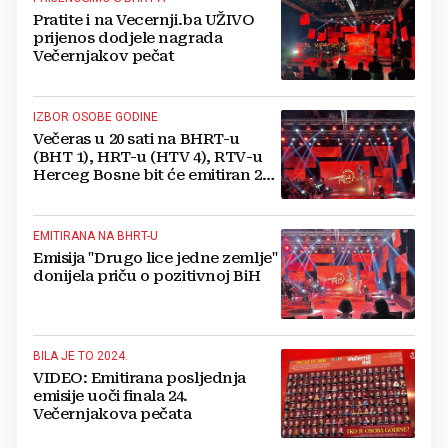
Pratite i na Vecernji.ba UŽIVO
prijenos dodjele nagrada
Večernjakov pečat
IZBOR OSOBE GODINE
Večeras u 20 sati na BHRT-u
(BHT 1), HRT-u (HTV 4), RTV-u
Herceg Bosne bit će emitiran 24.
Večernjakov pečat
EMITIRANA NA BHRT-U
Emisija "Drugo lice jedne zemlje"
donijela priču o pozitivnoj BiH
BILA JE TO 2024.
VIDEO: Emitirana posljednja
emisije uoči finala 24.
Večernjakova pečata