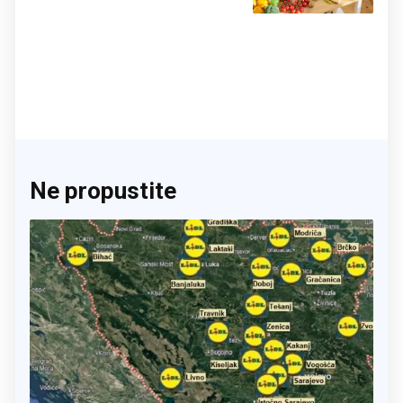
činite 'medvjeđu uslugu'
Ne propustite