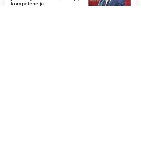
kompetencija
SANJA PRIMORAC BRKIĆ, ČLANICA UPRAVE
HT ERONET
Potpora projektima koji
promoviraju uspjehe, potiču
kreativnost, humanost,
kulturu...
UZ GLAVNI DVOJAC - MAJU MIRALEM I
MARIJA SEDMAKA, NA SCENI JOŠ SEDAM
VODITELJA
Voditeljski šarm i glamur pod
svjetlima reflektora u Sarajevu,
Zagrebu, Mostaru, B. Luci,
Veneciji
U ZNAKU EUROPSKOG PROLJEĆA
DODIJELJENA I GLAVNA NAGRADA 23.
VEČERNJAKOVA PEČATA
Borjana Krišto Osoba godine u
BiH
VEČERNJAKOV PEČAT