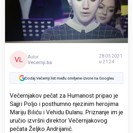
28.05.2021.
Autor
VL
u 21:24
Vecernji.ba
Dodaj Večernji list među omiljene izvore na Googleu
Večernjakov pečat za Humanost pripao je
Sajjri Poljo i posthumno njezinim herojima
Mariju Biliću i Vehidu Đulanu. Priznanje im je
uručio izvršni direktor Večernjakovog
pečata Željko Andrijanić.