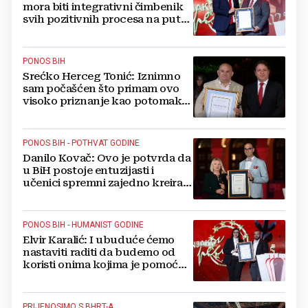
mora biti integrativni čimbenik
svih pozitivnih procesa na putu
BiH prema EU
PONOS BIH
Srećko Herceg Tonić: Iznimno
sam počašćen što primam ovo
visoko priznanje kao potomak
junaka Petra Hercega Tonića
PONOS BIH - POTHVAT GODINE
Danilo Kovač: Ovo je potvrda da
u BiH postoje entuzijasti i
učenici spremni zajedno kreirati
inovativne nastavne prakse
PONOS BIH - HUMANIST GODINE
Elvir Karalić: I ubuduće ćemo
nastaviti raditi da budemo od
koristi onima kojima je pomoć
najpotrebnija
PRIJENOSIMO S BHRT-A