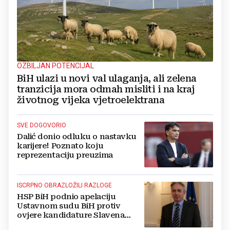
OZBILJAN POTENCIJAL
BiH ulazi u novi val ulaganja, ali zelena
tranzicija mora odmah misliti i na kraj
životnog vijeka vjetroelektrana
SVE DOGOVORIO
Dalić donio odluku o nastavku
karijere! Poznato koju
reprezentaciju preuzima
ISCRPNO OBRAZLOŽILI RAZLOGE
HSP BiH podnio apelaciju
Ustavnom sudu BiH protiv
ovjere kandidature Slavena
Kovačevića