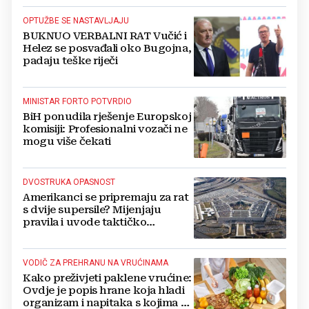
OPTUŽBE SE NASTAVLJAJU
BUKNUO VERBALNI RAT Vučić i
Helez se posvađali oko Bugojna,
padaju teške riječi
MINISTAR FORTO POTVRDIO
BiH ponudila rješenje Europskoj
komisiji: Profesionalni vozači ne
mogu više čekati
DVOSTRUKA OPASNOST
Amerikanci se pripremaju za rat
s dvije supersile? Mijenjaju
pravila i uvode taktičko
nuklearno oružje
VODIČ ZA PREHRANU NA VRUĆINAMA
Kako preživjeti paklene vrućine:
Ovdje je popis hrane koja hladi
organizam i napitaka s kojima si