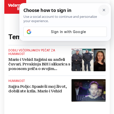
BiH
Tema:
Sajjra Poljo
(2 članaka)
DOBILI VEČERNJAKOV PEČAT ZA
HUMANOST
Mario i Vehid Sajjrini su anđeli
čuvari. Prvakinja BiH i slikarica s
ponosom priča o svojim
iznenada preminulim herojima
HUMANOST
Sajjra Poljo: Spasivši moj život,
dobili ste krila. Mario i Vehid