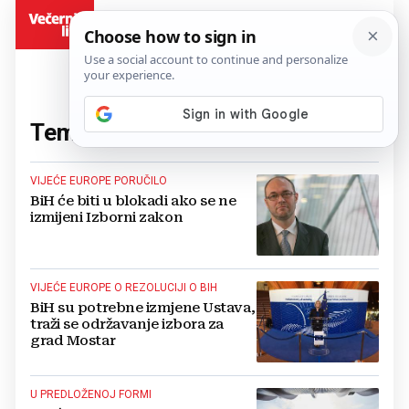
BiH
Tema:
Vijeće Europe
(45 članaka)
VIJEĆE EUROPE PORUČILO
BiH će biti u blokadi ako se ne
izmijeni Izborni zakon
VIJEĆE EUROPE O REZOLUCIJI O BIH
BiH su potrebne izmjene Ustava,
traži se održavanje izbora za
grad Mostar
U PREDLOŽENOJ FORMI