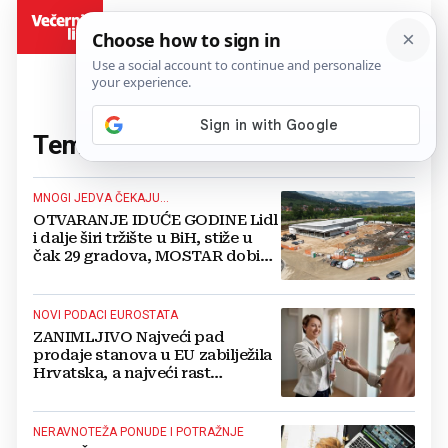
BiH
Tema:
prodaja
(150 članaka)
MNOGI JEDVA ČEKAJU...
OTVARANJE IDUĆE GODINE Lidl
i dalje širi tržište u BiH, stiže u
čak 29 gradova, MOSTAR dobiva
i drugi prodajni objekt
NOVI PODACI EUROSTATA
ZANIMLJIVO Najveći pad
prodaje stanova u EU zabilježila
Hrvatska, a najveći rast
Slovenija
NERAVNOTEŽA PONUDE I POTRAŽNJE