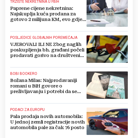
TRŽIŠTE NEKRETNINA U FBIH
Paprene cijene nekretnina:
Najskuplja kuća prodana za
gotovo 2 milijuna KM, evo gdje
se nalazi
POSLJEDICE GLOBALNIH POREMEĆAJA
VJEROVALI ILI NE Zbog naglih
poskupljenja bh. građani počeli
prodavati gorivo na društvenim
mrežama
BOBI BOOKERO
Božana Milas: Najprodavaniji
romani u BiH govore o
preživljavanju i potrebi da se
ispriča vlastita priča
PODACI ZA EUROPU
Pala prodaja novih automobila:
U jednoj zemli registracije novih
automobila pale za čak 76 posto