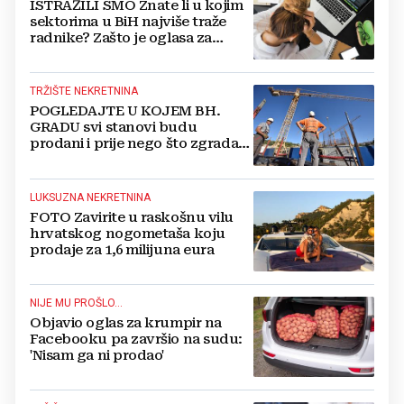
ISTRAŽILI SMO Znate li u kojim
sektorima u BiH najviše traže
radnike? Zašto je oglasa za
posao sve manje?
TRŽIŠTE NEKRETNINA
POGLEDAJTE U KOJEM BH.
GRADU svi stanovi budu
prodani i prije nego što zgrada
bude izgrađena
LUKSUZNA NEKRETNINA
FOTO Zavirite u raskošnu vilu
hrvatskog nogometaša koju
prodaje za 1,6 milijuna eura
NIJE MU PROŠLO...
Objavio oglas za krumpir na
Facebooku pa završio na sudu:
'Nisam ga ni prodao'