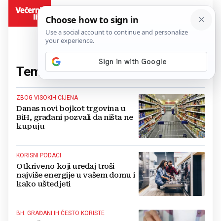
BiH
Tema:
potrošnja
(135 članaka)
ZBOG VISOKIH CIJENA
Danas novi bojkot trgovina u
BiH, građani pozvali da ništa ne
kupuju
KORISNI PODACI
Otkriveno koji uređaj troši
najviše energije u vašem domu i
kako uštedjeti
BH. GRAĐANI IH ČESTO KORISTE