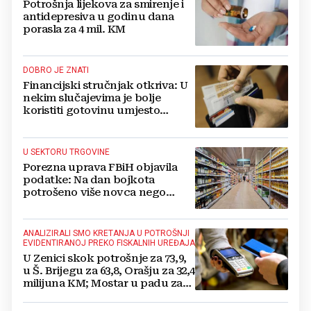
Potrošnja lijekova za smirenje i
antidepresiva u godinu dana
porasla za 4 mil. KM
DOBRO JE ZNATI
Financijski stručnjak otkriva: U
nekim slučajevima je bolje
koristiti gotovinu umjesto
kartice, evo kada
U SEKTORU TRGOVINE
Porezna uprava FBiH objavila
podatke: Na dan bojkota
potrošeno više novca nego
prethodnih dana
ANALIZIRALI SMO KRETANJA U POTROŠNJI
EVIDENTIRANOJ PREKO FISKALNIH UREĐAJA
U Zenici skok potrošnje za 73,9,
u Š. Brijegu za 63,8, Orašju za 32,4
milijuna KM; Mostar u padu za
29, Novi Grad Sarajevo za 11
milijuna