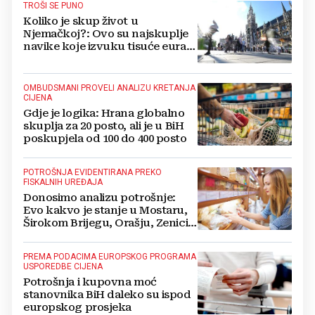
TROŠI SE PUNO
Koliko je skup život u
Njemačkoj?: Ovo su najskuplje
navike koje izvuku tisuće eura
godišnje
OMBUDSMANI PROVELI ANALIZU KRETANJA
CIJENA
Gdje je logika: Hrana globalno
skuplja za 20 posto, ali je u BiH
poskupjela od 100 do 400 posto
POTROŠNJA EVIDENTIRANA PREKO
FISKALNIH UREĐAJA
Donosimo analizu potrošnje:
Evo kakvo je stanje u Mostaru,
Širokom Brijegu, Orašju, Zenici,
Sarajevu....
PREMA PODACIMA EUROPSKOG PROGRAMA
USPOREDBE CIJENA
Potrošnja i kupovna moć
stanovnika BiH daleko su ispod
europskog prosjeka