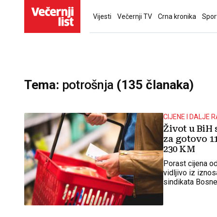
Vijesti
Večernji TV
Crna kronika
Spor
Tema:
potrošnja
(135 članaka)
CIJENE I DALJE 
Život u BiH 
za gotovo 11
230 KM
Porast cijena o
vidljivo iz izn
sindikata Bosne 
potrošačke koša