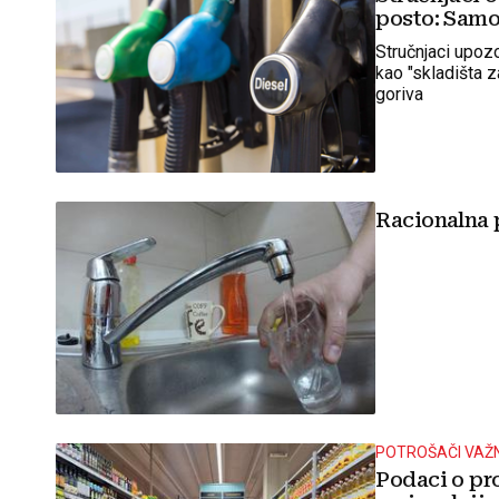
posto: Samo
Stručnjaci upozo
kao "skladišta z
goriva
Racionalna p
POTROŠAČI VAŽN
Podaci o pr