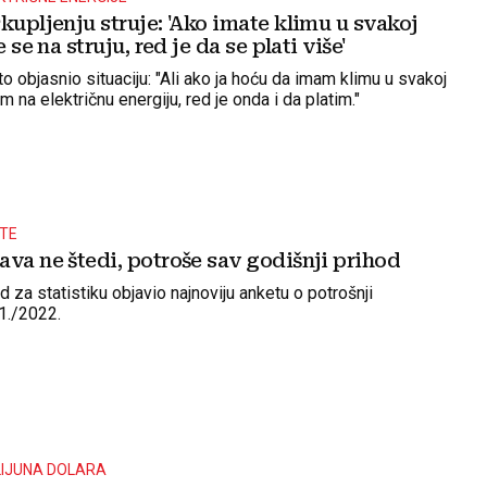
kupljenju struje: 'Ako imate klimu u svakoj
e se na struju, red je da se plati više'
ito objasnio situaciju: "Ali ako ja hoću da imam klimu u svakoj
m na električnu energiju, red je onda i da platim."
TE
va ne štedi, potroše sav godišnji prihod
 za statistiku objavio najnoviju anketu o potrošnji
1./2022.
ILIJUNA DOLARA