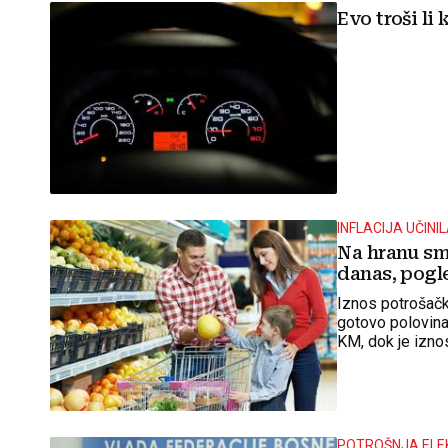
Evo troši li
INFLACIJA UČINI
Na hranu sm
danas, pogl
Iznos potrošačk
gotovo polovina
KM, dok je izn
POTROŠNJA ELEK