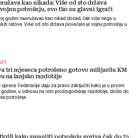
oružava kao nikada: Više od sto država
vojnu potrošnju, evo tko su glavni igrači
šloj godini naoružavao kao nikad dosad, čak više nego u
kih ratova. Više od sto država povećalo je vojnu potrošnju u
.
AST
va tri mjeseca potrošeno gotovo milijardu KM
u na lanjsko razdoblje
uprave Federacije daju za pravo zaključiti kako je u prvom
 godine, u odnosu na isto prošlogodišnje razdoblje, došlo do
ta potrošnje
tkrili kako smanjiti potrošnju goriva čak do 25