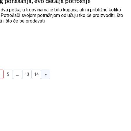
g ponašanja, evo detalja potrošnje
dva petka, u trgovinama je bilo kupaca, ali ni približno koliko
 Potrošači svojom potražnjom odlučuju tko će proizvoditi, što
i i što će se prodavati
4
5
...
13
14
»