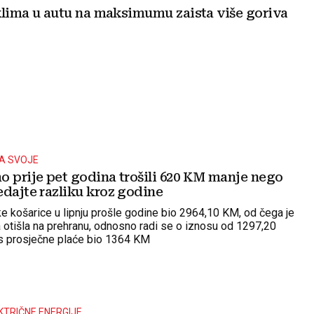
 klima u autu na maksimumu zaista više goriva
LA SVOJE
o prije pet godina trošili 620 KM manje nego
edajte razliku kroz godine
e košarice u lipnju prošle godine bio 2964,10 KM, od čega je
 otišla na prehranu, odnosno radi se o iznosu od 1297,20
os prosječne plaće bio 1364 KM
TRIČNE ENERGIJE