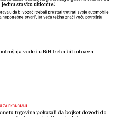
 jednu stavku uklonite!
ravaju da bi vozači trebali prestati tretirati svoje automobile
a nepotrebne stvari", jer veća težina znači veću potrošnju
otrošnja vode i u BiH treba biti obveza
I ZA EKONOMIJU
ometu trgovina pokazali da bojkot dovodi do