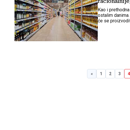
racionalnije
Kao i prethodna 
ostalim danima.
će se proizvodit
«
1
2
3