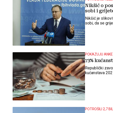
Nikšić o pos
sobi i grijet
Nikšić je slikov
sobi, da se grije
POKAZUJU ANKE
73% kućansta
Republički zavod
kućanstava 202
POTROŠILI 2,7 B