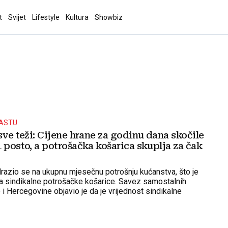
t
Svijet
Lifestyle
Kultura
Showbiz
RASTU
sve teži: Cijene hrane za godinu dana skočile
 posto, a potrošačka košarica skuplja za čak
drazio se na ukupnu mjesečnu potrošnju kućanstva, što je
osa sindikalne potrošačke košarice. Savez samostalnih
i Hercegovine objavio je da je vrijednost sindikalne
rice za lipanj ove godine iznosila 3180,40 KM