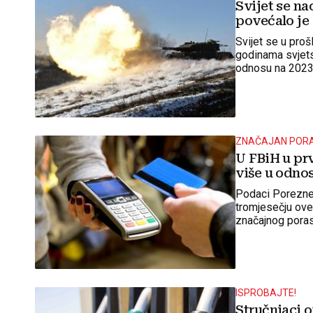
Svijet se na
povećalo je 
Svijet se u pro
godinama svjets
odnosu na 2023
ZNAČAJAN POR
U FBiH u pr
više u odnos
Podaci Porezne 
tromjesečju ove
značajnog poras
ISPROBAJTE!
Stručnjaci o