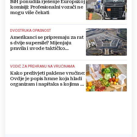
BiH ponudila rješenje Europskoj
komisiji: Profesionalni vozači ne
mogu više čekati
DVOSTRUKA OPASNOST
Amerikanci se pripremaju za rat
s dvije supersile? Mijenjaju
pravila i uvode taktičko
nuklearno oružje
VODIČ ZA PREHRANU NA VRUĆINAMA
Kako preživjeti paklene vrućine:
Ovdje je popis hrane koja hladi
organizam i napitaka s kojima si
činite 'medvjeđu uslugu'