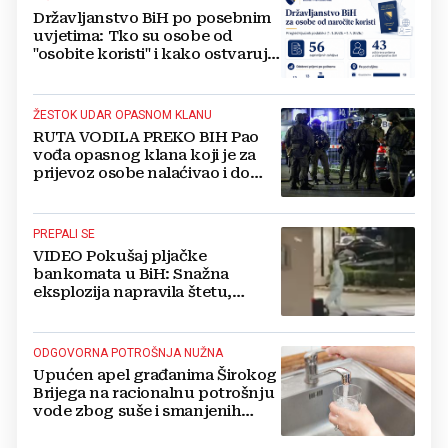
Državljanstvo BiH po posebnim
uvjetima: Tko su osobe od
"osobite koristi" i kako ostvaruju
to pravo?
ŽESTOK UDAR OPASNOM KLANU
RUTA VODILA PREKO BIH Pao
vođa opasnog klana koji je za
prijevoz osobe nalaćivao i do
10.000 eura
PREPALI SE
VIDEO Pokušaj pljačke
bankomata u BiH: Snažna
eksplozija napravila štetu,
stanari natjerali pljačkaše u bijeg
ODGOVORNA POTROŠNJA NUŽNA
Upućen apel građanima Širokog
Brijega na racionalnu potrošnju
vode zbog suše i smanjenih
zaliha