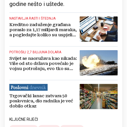
godine nešto i uštede.
NASTAVLJA RASTI I ŠTEDNJA
Kreditno zaduženje građana
poraslo za 1,17 milijardi maraka,
a pogledajte koliko su uspjeli
uštedjeli
POTROŠILI 2,7 BILIJUNA DOLARA
Svijet se naoružava kao nikada:
Više od sto država povećalo je
vojnu potrošnju, evo tko su
glavni igrači
Trgovački lanac zatvara 50
poslovnica, dio radnika je već
dobilo otkaz
KLJUČNE RIJEČI