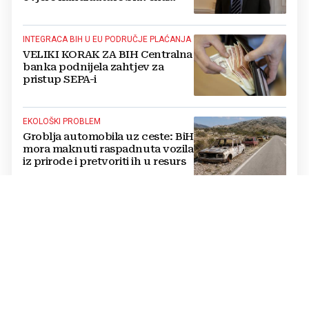
Kovačevića
INTEGRACA BIH U EU PODRUČJE PLAĆANJA
VELIKI KORAK ZA BIH Centralna
banka podnijela zahtjev za
pristup SEPA-i
EKOLOŠKI PROBLEM
Groblja automobila uz ceste: BiH
mora maknuti raspadnuta vozila
iz prirode i pretvoriti ih u resurs
OPTUŽBE SE NASTAVLJAJU
BUKNUO VERBALNI RAT Vučić i
Helez se posvađali oko Bugojna,
padaju teške riječi
PRETVORENO U PRAH
U sefu je čuvala 26.000 € za