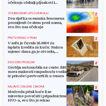
očekuju obilniji pljuskovi i
grmljavina
OCEANOGRAFI UPOZORAVAJU
2
Dva rijetka oceanska fenomena
promijenit će zimu pred nama,
evo što nas očekuje
PRETVORENO U PRAH
3
U sefu je čuvala 26.000 € za
isplatu kredita za kuću: Nakon
mjesec dana ga je otvorila,
pozlilo joj je
EKOLOŠKI PROBLEM
4
Groblja automobila uz ceste: BiH
mora maknuti raspadnuta vozila
iz prirode i pretvoriti ih u resurs
NAJAVIO IZMJENE ZAKONA
5
Medveda pitali hoće li se
mirovine povećati i pripadnicima
HVO-a, evo što je rekao