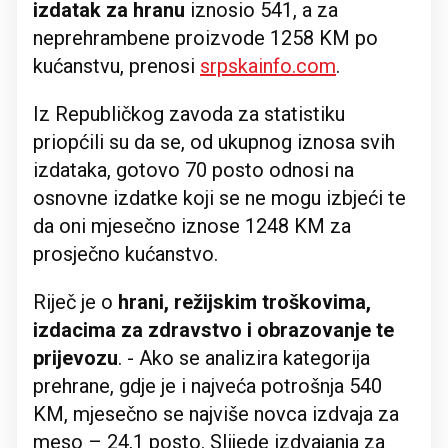
izdatak za hranu
iznosio 541, a za
neprehrambene proizvode 1258 KM po
kućanstvu, prenosi
srpskainfo.com
.
Iz Republičkog zavoda za statistiku
priopćili su da se, od ukupnog iznosa svih
izdataka, gotovo 70 posto odnosi na
osnovne izdatke koji se ne mogu izbjeći te
da oni mjesečno iznose 1248 KM za
prosječno kućanstvo.
Riječ je o
hrani, režijskim troškovima,
izdacima za zdravstvo i obrazovanje te
prijevozu
. - Ako se analizira kategorija
prehrane, gdje je i najveća potrošnja 540
KM, mjesečno se najviše novca izdvaja za
meso – 24,1 posto. Slijede izdvajanja za