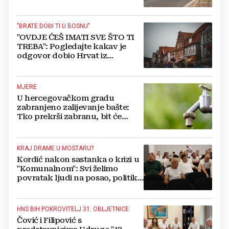
"BRATE DOĐI TI U BOSNU"
"OVDJE ĆEŠ IMATI SVE ŠTO TI
TREBA": Pogledajte kakav je
odgovor dobio Hrvat iz
Münchena kad je pitao treba li
se vratiti kući
MJERE
U hercegovačkom gradu
zabranjeno zalijevanje bašte:
Tko prekrši zabranu, bit će
isključen s mreže i novčano
kažnjen
KRAJ DRAME U MOSTARU?
Kordić nakon sastanka o krizi u
"Komunalnom": Svi želimo
povratak ljudi na posao, politika
mora dalje od ovoga
HNS BIH POKROVITELJ 31. OBLJETNICE
Čović i Filipović s