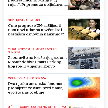
predstavnicima Udruge "13.
rujan“: Pripreme za obilježavanje
oslobođenja kraljevskog grada
Jajca
STIŽE NOVI VAL INFLACIJE
Crne prognoze UN-a: Slijedi li
nam novi udar na novčanike i
nestašica osnovnih namirnica?
MEĐU PRVIMA U BIH UVODI PAMETNE
SENZORE
Zaboravite na kruženje gradom:
Mostar dobiva Smart Parking
koji štedi i vrijeme i gorivo
OCEANOGRAFI UPOZORAVAJU
Dva rijetka oceanska fenomena
promijenit će zimu pred nama,
evo što nas očekuje
U ČETIRI GODINE ODOBRENA 43 ZAHTJEVA