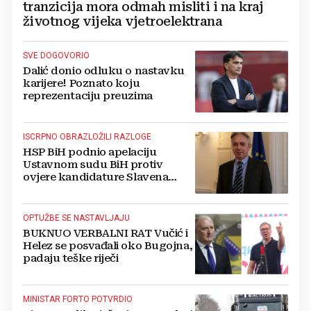
tranzicija mora odmah misliti i na kraj
životnog vijeka vjetroelektrana
SVE DOGOVORIO
Dalić donio odluku o nastavku
karijere! Poznato koju
reprezentaciju preuzima
ISCRPNO OBRAZLOŽILI RAZLOGE
HSP BiH podnio apelaciju
Ustavnom sudu BiH protiv
ovjere kandidature Slavena
Kovačevića
OPTUŽBE SE NASTAVLJAJU
BUKNUO VERBALNI RAT Vučić i
Helez se posvađali oko Bugojna,
padaju teške riječi
MINISTAR FORTO POTVRDIO