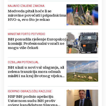
NAJAVIO IZMJENE ZAKONA
Medveda pitali hoće li se
mirovine povećati i pripadnicima
HVO-a, evo što je rekao
MINISTAR FORTO POTVRDIO
BiH ponudila rješenje Europskoj
komisiji: Profesionalni vozači ne
mogu više čekati
OZBILJAN POTENCIJAL
BiH ulazi u novi val ulaganja, ali
zelena tranzicija mora odmah
misliti i na kraj životnog vijeka
vjetroelektrana
ISCRPNO OBRAZLOŽILI RAZLOGE
HSP BiH podnio apelaciju
Ustavnom sudu BiH protiv
ovjere kandidature Slavena