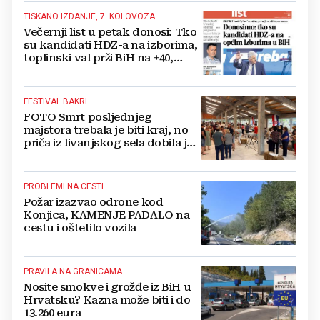
TISKANO IZDANJE, 7. KOLOVOZA
Večernji list u petak donosi: Tko
su kandidati HDZ-a na izborima,
toplinski val prži BiH na +40,
moguće redukcije...
FESTIVAL BAKRI
FOTO Smrt posljednjeg
majstora trebala je biti kraj, no
priča iz livanjskog sela dobila je
neočekivan nastavak
PROBLEMI NA CESTI
Požar izazvao odrone kod
Konjica, KAMENJE PADALO na
cestu i oštetilo vozila
PRAVILA NA GRANICAMA
Nosite smokve i grožđe iz BiH u
Hrvatsku? Kazna može biti i do
13.260 eura