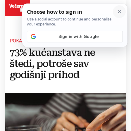
BiH
POKAZUJU ANKETE
73% kućanstava ne
štedi, potroše sav
godišnji prihod