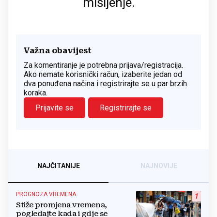
mišljenje.
Važna obavijest
Za komentiranje je potrebna prijava/registracija.
Ako nemate korisnički račun, izaberite jedan od
dva ponuđena načina i registrirajte se u par brzih
koraka.
Prijavite se
Registrirajte se
NAJČITANIJE
NAJNOVIJE
PROGNOZA VREMENA
1
Stiže promjena vremena,
pogledajte kada i gdje se