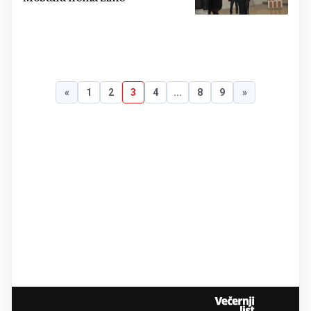
«
1
2
3
4
...
8
9
»