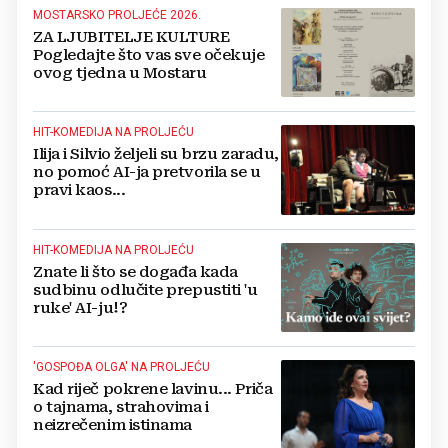
MOSTARSKO PROLJEĆE 2026.
ZA LJUBITELJE KULTURE
Pogledajte što vas sve očekuje
ovog tjedna u Mostaru
HIT-KOMEDIJA NA PROLJEĆU
Ilija i Silvio željeli su brzu zaradu,
no pomoć AI-ja pretvorila se u
pravi kaos...
HIT-KOMEDIJA NA PROLJEĆU
Znate li što se događa kada
sudbinu odlučite prepustiti 'u
ruke' AI-ju!?
'GOSPOĐA OLGA' NA PROLJEĆU
Kad riječ pokrene lavinu... Priča
o tajnama, strahovima i
neizrečenim istinama