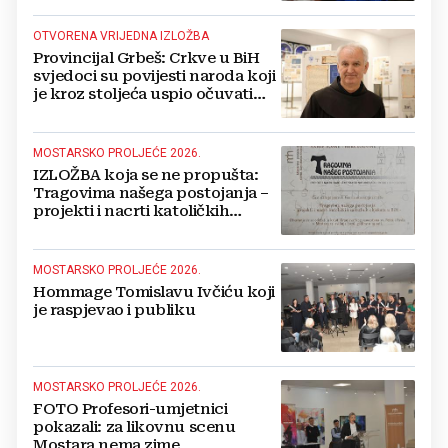
OTVORENA VRIJEDNA IZLOŽBA
Provincijal Grbeš: Crkve u BiH
svjedoci su povijesti naroda koji
je kroz stoljeća uspio očuvati
identitet
MOSTARSKO PROLJEĆE 2026.
IZLOŽBA koja se ne propušta:
Tragovima našega postojanja –
projekti i nacrti katoličkih
sakralnih objekata u BiH
MOSTARSKO PROLJEĆE 2026.
Hommage Tomislavu Ivčiću koji
je raspjevao i publiku
MOSTARSKO PROLJEĆE 2026.
FOTO Profesori-umjetnici
pokazali: za likovnu scenu
Mostara nema zime