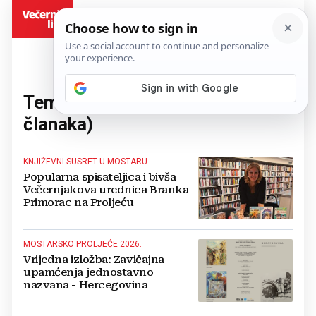
BiH
Tema:
Mostarsko proljeće
(90
članaka)
KNJIŽEVNI SUSRET U MOSTARU
Popularna spisateljica i bivša
Večernjakova urednica Branka
Primorac na Proljeću
MOSTARSKO PROLJEĆE 2026.
Vrijedna izložba: Zavičajna
upamćenja jednostavno
nazvana - Hercegovina