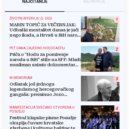
NAJČITANIJE
NAJNOVIJE
ŽIVOTNI INTERVJU (2. DIO)
1
MARIN TOPIĆ ZA VEČERNJAK:
Udbaški mentalitet danas je jači
nego ikada, a Hrvati u BiH narod
su u nestajanju!
PET DANA ZAJEDNO HODOČASTILI
2
Priča o "Hodu za pomirenje
naroda u BiH" stiže na SFF: Mladi
musliman snimio dokumentarac
o Josipu Jeliniću
IN MEMORIAM
3
Odlazak još jednoga
legendarnog hercegovačkog
gangaša: preminuo Jozo
“Joguna” Stojić
MANIFESTACIJA SVEČANO OTVORENA U
4
POSUŠJU
Festival klapske pisme Posušje
okuplja čuvare hrvatske
glazbene i kulturne baštine te