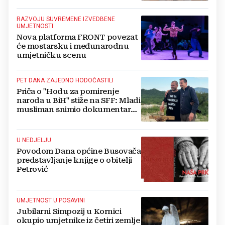
RAZVOJU SUVREMENE IZVEDBENE
UMJETNOSTI
Nova platforma FRONT povezat
će mostarsku i međunarodnu
umjetničku scenu
PET DANA ZAJEDNO HODOČASTILI
Priča o "Hodu za pomirenje
naroda u BiH" stiže na SFF: Mladi
musliman snimio dokumentarac
o Josipu Jeliniću
U NEDJELJU
Povodom Dana općine Busovača
predstavljanje knjige o obitelji
Petrović
UMJETNOST U POSAVINI
Jubilarni Simpozij u Kornici
okupio umjetnike iz četiri zemlje