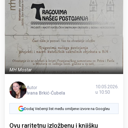
MH Mostar
10.05.2026.
Autor
u 10:50
Ivana Brkić-Ćubela
Dodaj Večernji list među omiljene izvore na Googleu
Ovu raritetnu izložbenu i knjišku