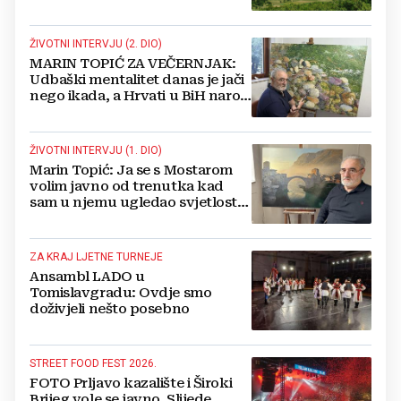
sam Bog
ŽIVOTNI INTERVJU (2. DIO)
MARIN TOPIĆ ZA VEČERNJAK:
Udbaški mentalitet danas je jači
nego ikada, a Hrvati u BiH narod
su u nestajanju!
ŽIVOTNI INTERVJU (1. DIO)
Marin Topić: Ja se s Mostarom
volim javno od trenutka kad
sam u njemu ugledao svjetlost
dana, a tu svjetlost 50 godina
lovim na platnu
ZA KRAJ LJETNE TURNEJE
Ansambl LADO u
Tomislavgradu: Ovdje smo
doživjeli nešto posebno
STREET FOOD FEST 2026.
FOTO Prljavo kazalište i Široki
Brijeg vole se javno. Slijede