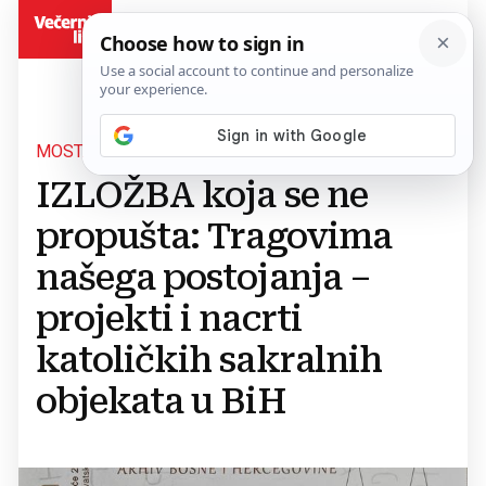
BiH
MOSTARSKO PROLJEĆE 2026.
IZLOŽBA koja se ne
propušta: Tragovima
našega postojanja –
projekti i nacrti
katoličkih sakralnih
objekata u BiH