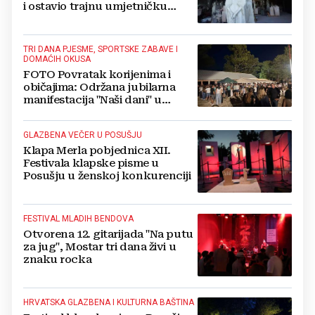
i ostavio trajnu umjetničku
baštinu
TRI DANA PJESME, SPORTSKE ZABAVE I
DOMAĆIH OKUSA
FOTO Povratak korijenima i
običajima: Održana jubilarna
manifestacija "Naši dani" u
livanjskom kraju
GLAZBENA VEČER U POSUŠJU
Klapa Merla pobjednica XII.
Festivala klapske pisme u
Posušju u ženskoj konkurenciji
FESTIVAL MLADIH BENDOVA
Otvorena 12. gitarijada "Na putu
za jug", Mostar tri dana živi u
znaku rocka
HRVATSKA GLAZBENA I KULTURNA BAŠTINA