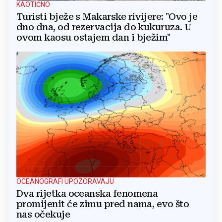
KAOTIČNO
Turisti bježe s Makarske rivijere: "Ovo je
dno dna, od rezervacija do kukuruza. U
ovom kaosu ostajem dan i bježim"
OCEANOGRAFI UPOZORAVAJU
Dva rijetka oceanska fenomena
promijenit će zimu pred nama, evo što
nas očekuje