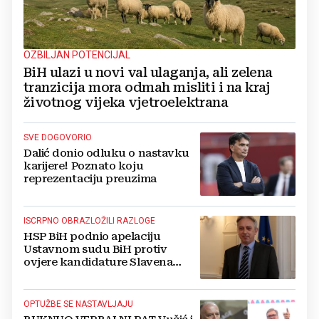
OZBILJAN POTENCIJAL
BiH ulazi u novi val ulaganja, ali zelena
tranzicija mora odmah misliti i na kraj
životnog vijeka vjetroelektrana
SVE DOGOVORIO
Dalić donio odluku o nastavku
karijere! Poznato koju
reprezentaciju preuzima
ISCRPNO OBRAZLOŽILI RAZLOGE
HSP BiH podnio apelaciju
Ustavnom sudu BiH protiv
ovjere kandidature Slavena
Kovačevića
OPTUŽBE SE NASTAVLJAJU