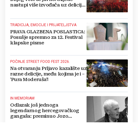
nastupi više izvođača uz delicije
14 izlagača
TRADICIJA, EMOCIJE I PRIJATELJSTVA
PRAVA GLAZBENA POSLASTICA:
Posušje spremno za 12. Festival
klapske pisme
POČINJE STREET FOOD FEST 2026.
Na otvaranju Prljavo kazalište uz
razne delicije, među kojima je i –
'Pura Moderuša'!
IN MEMORIAM
Odlazak još jednoga
legendarnog hercegovačkog
gangaša: preminuo Jozo
“Joguna” Stojić
POVELJA O SURADNJI