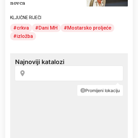
novca
KLJUČNE RIJEČI
crkva
Dani MH
Mostarsko proljeće
izložba