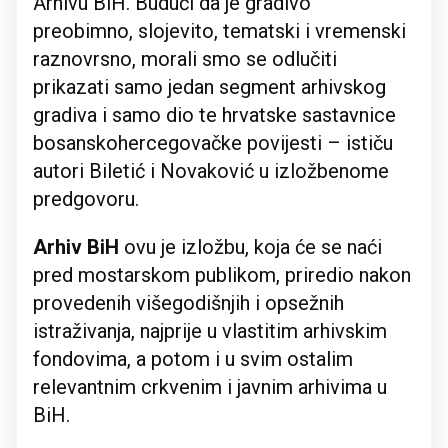
Arhivu BiH. Budući da je gradivo
preobimno, slojevito, tematski i vremenski
raznovrsno, morali smo se odlučiti
prikazati samo jedan segment arhivskog
gradiva i samo dio te hrvatske sastavnice
bosanskohercegovačke povijesti – ističu
autori Biletić i Novaković u izložbenome
predgovoru.
Arhiv BiH
ovu je izložbu, koja će se naći
pred mostarskom publikom, priredio nakon
provedenih višegodišnjih i opsežnih
istraživanja, najprije u vlastitim arhivskim
fondovima, a potom i u svim ostalim
relevantnim crkvenim i javnim arhivima u
BiH.