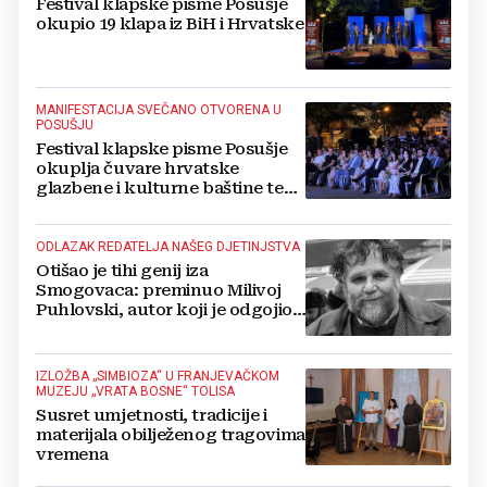
Festival klapske pisme Posušje
okupio 19 klapa iz BiH i Hrvatske
MANIFESTACIJA SVEČANO OTVORENA U
POSUŠJU
Festival klapske pisme Posušje
okuplja čuvare hrvatske
glazbene i kulturne baštine te
povezuje hrvatski narod
ODLAZAK REDATELJA NAŠEG DJETINJSTVA
Otišao je tihi genij iza
Smogovaca: preminuo Milivoj
Puhlovski, autor koji je odgojio
generacije
IZLOŽBA „SIMBIOZA“ U FRANJEVAČKOM
MUZEJU „VRATA BOSNE“ TOLISA
Susret umjetnosti, tradicije i
materijala obilježenog tragovima
vremena