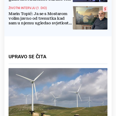
povezuje hrvatski narod
ŽIVOTNI INTERVJU (1. DIO)
5
Marin Topić: Ja se s Mostarom
volim javno od trenutka kad
sam u njemu ugledao svjetlost
dana, a tu svjetlost 50 godina
lovim na platnu
UPRAVO SE ČITA