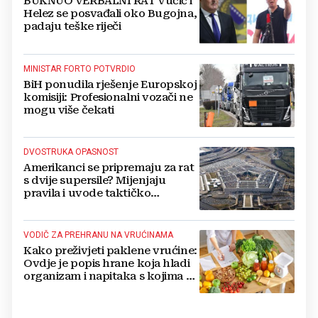
BUKNUO VERBALNI RAT Vučić i
Helez se posvađali oko Bugojna,
padaju teške riječi
MINISTAR FORTO POTVRDIO
BiH ponudila rješenje Europskoj
komisiji: Profesionalni vozači ne
mogu više čekati
DVOSTRUKA OPASNOST
Amerikanci se pripremaju za rat
s dvije supersile? Mijenjaju
pravila i uvode taktičko
nuklearno oružje
VODIČ ZA PREHRANU NA VRUĆINAMA
Kako preživjeti paklene vrućine:
Ovdje je popis hrane koja hladi
organizam i napitaka s kojima si
činite 'medvjeđu uslugu'