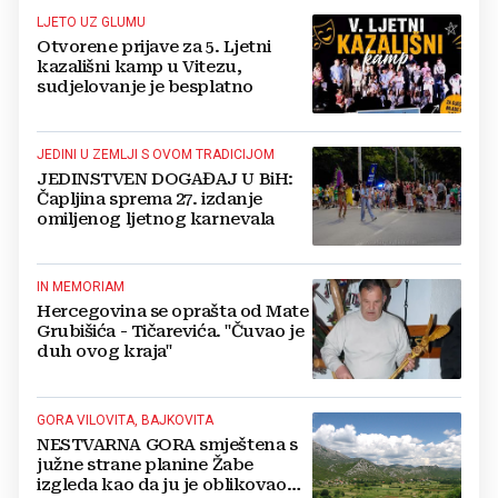
LJETO UZ GLUMU
Otvorene prijave za 5. Ljetni
kazališni kamp u Vitezu,
sudjelovanje je besplatno
JEDINI U ZEMLJI S OVOM TRADICIJOM
JEDINSTVEN DOGAĐAJ U BiH:
Čapljina sprema 27. izdanje
omiljenog ljetnog karnevala
IN MEMORIAM
Hercegovina se oprašta od Mate
Grubišića - Tičarevića. "Čuvao je
duh ovog kraja"
GORA VILOVITA, BAJKOVITA
NESTVARNA GORA smještena s
južne strane planine Žabe
izgleda kao da ju je oblikovao