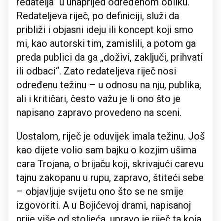
redatelja“ u unaprijed određenom obliku.
Redateljeva riječ, po definiciji, služi da
približi i objasni ideju ili koncept koji smo
mi, kao autorski tim, zamislili, a potom ga
preda publici da ga „doživi, zaključi, prihvati
ili odbaci“. Zato redateljeva riječ nosi
određenu težinu – u odnosu na nju, publika,
ali i kritičari, često važu je li ono što je
napisano zapravo provedeno na sceni.
Uostalom, riječ je oduvijek imala težinu. Još
kao dijete volio sam bajku o kozjim ušima
cara Trojana, o brijaču koji, skrivajući carevu
tajnu zakopanu u rupu, zapravo, štiteći sebe
– objavljuje svijetu ono što se ne smije
izgovoriti. A u Bojićevoj drami, napisanoj
prije više od stoljeća, upravo je riječ ta koja