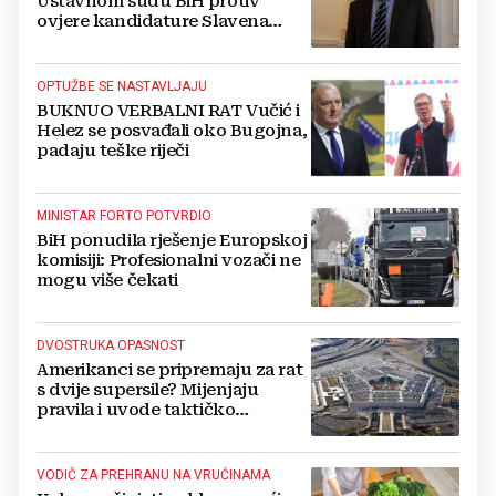
Ustavnom sudu BiH protiv
ovjere kandidature Slavena
Kovačevića
OPTUŽBE SE NASTAVLJAJU
BUKNUO VERBALNI RAT Vučić i
Helez se posvađali oko Bugojna,
padaju teške riječi
MINISTAR FORTO POTVRDIO
BiH ponudila rješenje Europskoj
komisiji: Profesionalni vozači ne
mogu više čekati
DVOSTRUKA OPASNOST
Amerikanci se pripremaju za rat
s dvije supersile? Mijenjaju
pravila i uvode taktičko
nuklearno oružje
VODIČ ZA PREHRANU NA VRUĆINAMA