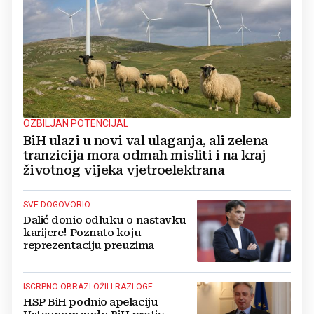
OZBILJAN POTENCIJAL
BiH ulazi u novi val ulaganja, ali zelena
tranzicija mora odmah misliti i na kraj
životnog vijeka vjetroelektrana
SVE DOGOVORIO
Dalić donio odluku o nastavku
karijere! Poznato koju
reprezentaciju preuzima
ISCRPNO OBRAZLOŽILI RAZLOGE
HSP BiH podnio apelaciju