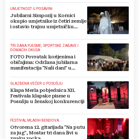
UMJETNOST U POSAVINI
Jubilarni Simpozij u Kornici
okupio umjetnike iz četiri zemlje
i ostavio trajnu umjetničku
baštinu
TRI DANA PJESME, SPORTSKE ZABAVE I
DOMAĆIH OKUSA
FOTO Povratak korijenima i
običajima: Održana jubilarna
manifestacija "Naši dani" u
livanjskom kraju
GLAZBENA VEČER U POSUŠJU
Klapa Merla pobjednica XII.
Festivala klapske pisme u
Posušju u ženskoj konkurenciji
FESTIVAL MLADIH BENDOVA
Otvorena 12. gitarijada "Na putu
za jug", Mostar tri dana živi u
znaku rocka