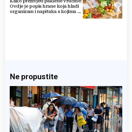
Kako preživjeti paklene vrućine:
Ovdje je popis hrane koja hladi
organizam i napitaka s kojima si
činite 'medvjeđu uslugu'
Ne propustite