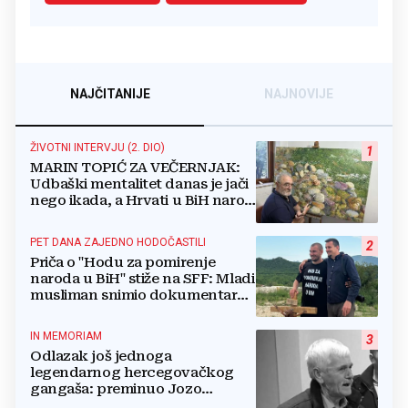
NAJČITANIJE
NAJNOVIJE
ŽIVOTNI INTERVJU (2. DIO)
1
MARIN TOPIĆ ZA VEČERNJAK:
Udbaški mentalitet danas je jači
nego ikada, a Hrvati u BiH narod
su u nestajanju!
PET DANA ZAJEDNO HODOČASTILI
2
Priča o "Hodu za pomirenje
naroda u BiH" stiže na SFF: Mladi
musliman snimio dokumentarac
o Josipu Jeliniću
IN MEMORIAM
3
Odlazak još jednoga
legendarnog hercegovačkog
gangaša: preminuo Jozo
“Joguna” Stojić