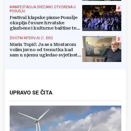
MANIFESTACIJA SVEČANO OTVORENA U
4
POSUŠJU
Festival klapske pisme Posušje
okuplja čuvare hrvatske
glazbene i kulturne baštine te
povezuje hrvatski narod
ŽIVOTNI INTERVJU (1. DIO)
5
Marin Topić: Ja se s Mostarom
volim javno od trenutka kad
sam u njemu ugledao svjetlost
dana, a tu svjetlost 50 godina
lovim na platnu
UPRAVO SE ČITA