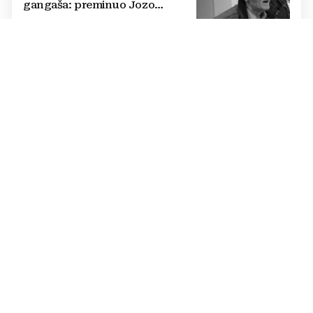
gangaša: preminuo Jozo
“Joguna” Stojić
POVELJA O SURADNJI
Kada se spoje Sava i Dunav,
Orašje i Vukovar, film postaje
mnogo više od umjetnosti
„100 % LIVANJSKO“
(FOTO) Petra Perković nakon
pobjede u Livnu: "Meni je
inspiracija bio opanak"
GODIŠNJICA SMRTI IKONE
Prije godinu dana napustio nas
je Princ tame: Odgrizao je glavu
šišmišu i golubu, šmrkao crtu
mrava, pokušao zadaviti
suprugu...
POVIJESNO MJESTO
Na Kruškovcu su u tajnosti