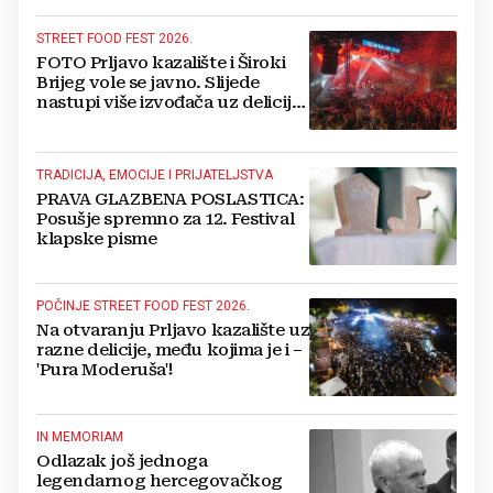
STREET FOOD FEST 2026.
FOTO Prljavo kazalište i Široki
Brijeg vole se javno. Slijede
nastupi više izvođača uz delicije
14 izlagača
TRADICIJA, EMOCIJE I PRIJATELJSTVA
PRAVA GLAZBENA POSLASTICA:
Posušje spremno za 12. Festival
klapske pisme
POČINJE STREET FOOD FEST 2026.
Na otvaranju Prljavo kazalište uz
razne delicije, među kojima je i –
'Pura Moderuša'!
IN MEMORIAM
Odlazak još jednoga
legendarnog hercegovačkog