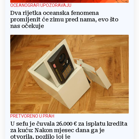
OCEANOGRAFI UPOZORAVAJU
Dva rijetka oceanska fenomena
promijenit će zimu pred nama, evo što
nas očekuje
PRETVORENO U PRAH
U sefu je čuvala 26.000 € za isplatu kredita
za kuću: Nakon mjesec dana ga je
otvorila, pozlilo joj je