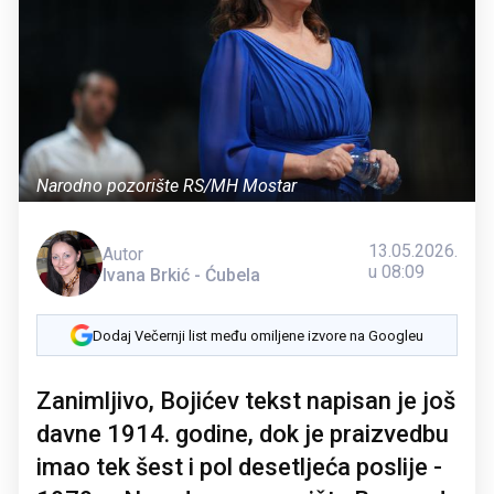
Narodno pozorište RS/MH Mostar
13.05.2026.
Autor
u 08:09
Ivana Brkić - Ćubela
Dodaj Večernji list među omiljene izvore na Googleu
Zanimljivo, Bojićev tekst napisan je još
davne 1914. godine, dok je praizvedbu
imao tek šest i pol desetljeća poslije -