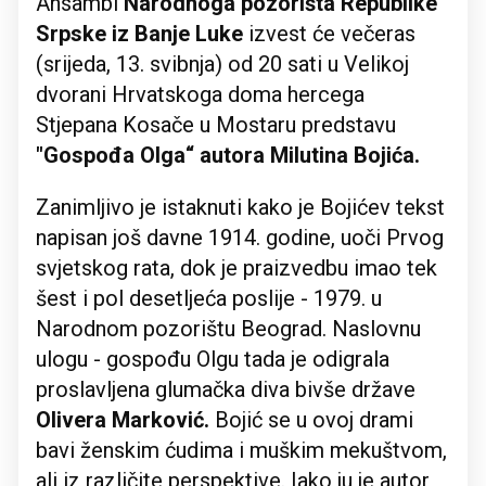
Ansambl
Narodnoga pozorišta Republike
Srpske iz Banje Luke
izvest će večeras
(srijeda, 13. svibnja) od 20 sati u Velikoj
dvorani Hrvatskoga doma hercega
Stjepana Kosače u Mostaru predstavu
"Gospođa Olga“ autora Milutina Bojića.
Zanimljivo je istaknuti kako je Bojićev tekst
napisan još davne 1914. godine, uoči Prvog
svjetskog rata, dok je praizvedbu imao tek
šest i pol desetljeća poslije - 1979. u
Narodnom pozorištu Beograd. Naslovnu
ulogu - gospođu Olgu tada je odigrala
proslavljena glumačka diva bivše države
Olivera Marković.
Bojić se u ovoj drami
bavi ženskim ćudima i muškim mekuštvom,
ali iz različite perspektive. Iako ju je autor