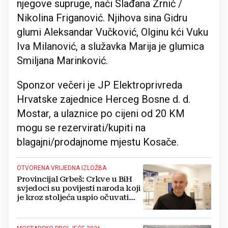
njegove supruge, naći Slađana Zrnić /
Nikolina Friganović. Njihova sina Gidru
glumi Aleksandar Vučković, Olginu kći Vuku
Iva Milanović, a služavka Marija je glumica
Smiljana Marinković.
Sponzor večeri je JP Elektroprivreda
Hrvatske zajednice Herceg Bosne d. d.
Mostar, a ulaznice po cijeni od 20 KM
mogu se rezervirati/kupiti na
blagajni/prodajnome mjestu Kosače.
OTVORENA VRIJEDNA IZLOŽBA
Provincijal Grbeš: Crkve u BiH
svjedoci su povijesti naroda koji
je kroz stoljeća uspio očuvati
identitet