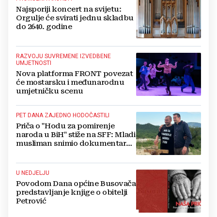
Najsporiji koncert na svijetu:
Orgulje će svirati jednu skladbu
do 2640. godine
RAZVOJU SUVREMENE IZVEDBENE
UMJETNOSTI
Nova platforma FRONT povezat
će mostarsku i međunarodnu
umjetničku scenu
PET DANA ZAJEDNO HODOČASTILI
Priča o "Hodu za pomirenje
naroda u BiH" stiže na SFF: Mladi
musliman snimio dokumentarac
o Josipu Jeliniću
U NEDJELJU
Povodom Dana općine Busovača
predstavljanje knjige o obitelji
Petrović