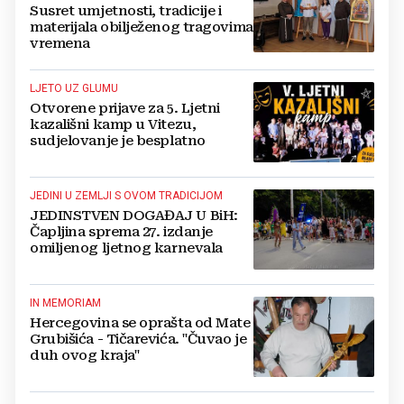
Susret umjetnosti, tradicije i
materijala obilježenog tragovima
vremena
LJETO UZ GLUMU
Otvorene prijave za 5. Ljetni
kazališni kamp u Vitezu,
sudjelovanje je besplatno
JEDINI U ZEMLJI S OVOM TRADICIJOM
JEDINSTVEN DOGAĐAJ U BiH:
Čapljina sprema 27. izdanje
omiljenog ljetnog karnevala
IN MEMORIAM
Hercegovina se oprašta od Mate
Grubišića - Tičarevića. "Čuvao je
duh ovog kraja"