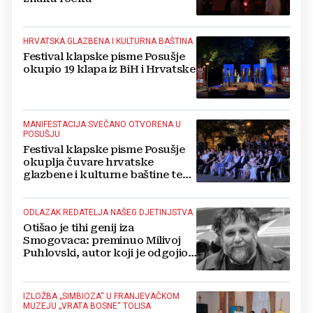
HRVATSKA GLAZBENA I KULTURNA BAŠTINA
Festival klapske pisme Posušje
okupio 19 klapa iz BiH i Hrvatske
MANIFESTACIJA SVEČANO OTVORENA U
POSUŠJU
Festival klapske pisme Posušje
okuplja čuvare hrvatske
glazbene i kulturne baštine te
povezuje hrvatski narod
ODLAZAK REDATELJA NAŠEG DJETINJSTVA
Otišao je tihi genij iza
Smogovaca: preminuo Milivoj
Puhlovski, autor koji je odgojio
generacije
IZLOŽBA „SIMBIOZA“ U FRANJEVAČKOM
MUZEJU „VRATA BOSNE“ TOLISA