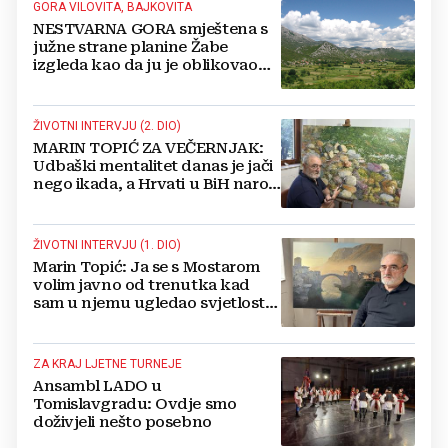
GORA VILOVITA, BAJKOVITA
NESTVARNA GORA smještena s
južne strane planine Žabe
izgleda kao da ju je oblikovao
sam Bog
ŽIVOTNI INTERVJU (2. DIO)
MARIN TOPIĆ ZA VEČERNJAK:
Udbaški mentalitet danas je jači
nego ikada, a Hrvati u BiH narod
su u nestajanju!
ŽIVOTNI INTERVJU (1. DIO)
Marin Topić: Ja se s Mostarom
volim javno od trenutka kad
sam u njemu ugledao svjetlost
dana, a tu svjetlost 50 godina
lovim na platnu
ZA KRAJ LJETNE TURNEJE
Ansambl LADO u
Tomislavgradu: Ovdje smo
doživjeli nešto posebno