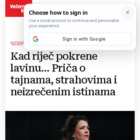
BiH
'GOSPOĐA OLGA' NA PROLJEĆU
Kad riječ pokrene
lavinu... Priča o
tajnama, strahovima i
neizrečenim istinama