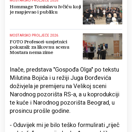
MOSTARSKO PROLJEĆE 2026.
Hommage Tomislavu Ivčiću koji
je raspjevao i publiku
MOSTARSKO PROLJEĆE 2026.
FOTO Profesori-umjetnici
pokazali: za likovnu scenu
Mostara nema zime
Inače, predstava "Gospođa Olga" po tekstu
Milutina Bojića i u režiji Juga Đorđevića
doživjela je premijeru na Velikoj sceni
Narodnog pozorišta RS-a, a u koprodukciji
te kuće i Narodnog pozorišta Beograd, u
prosincu prošle godine.
- Oduvijek mi je bilo teško formulirati „riječ