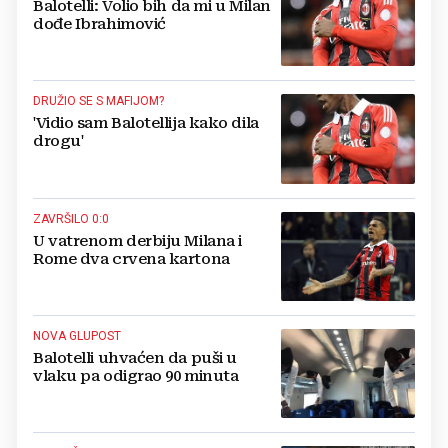
Balotelli: Volio bih da mi u Milan
dođe Ibrahimović
DRUŽIO SE S MAFIJOM?
'Vidio sam Balotellija kako dila
drogu'
ZAVRŠILO 0:0
U vatrenom derbiju Milana i
Rome dva crvena kartona
NOVA GLUPOST
Balotelli uhvaćen da puši u
vlaku pa odigrao 90 minuta