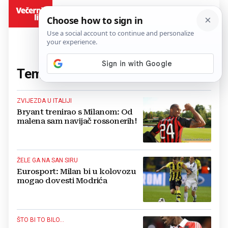
BiH
Tema:
Milan
(176 članaka)
ZVIJEZDA U ITALIJI
Bryant trenirao s Milanom: Od
malena sam navijač rossonerih!
ŽELE GA NA SAN SIRU
Eurosport: Milan bi u kolovozu
mogao dovesti Modrića
ŠTO BI TO BILO...