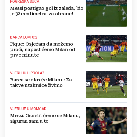
POGREŠKA SUCA
Messi postigao gol iz zaleđa, bio
je 32 centimetra iza obrane!
BARCA LOVI 0:2
Pique: Osjećam da možemo
proći, napast ćemo Milan od
prve minute
VJERUJU U PROLAZ
Barca se okreće Milanu: Za
takve utakmice živimo
VJERUJE U MOMČAD
Messi: Osvetit ćemo se Milanu,
siguran sam u to