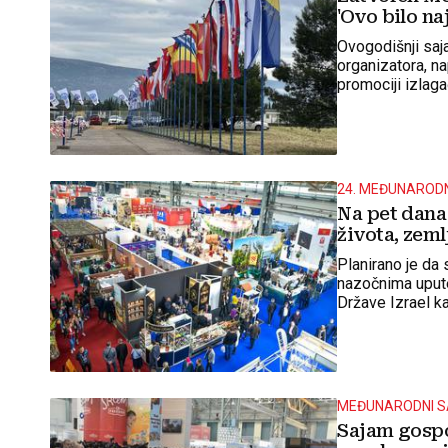
'Ovo bilo na
Ovogodišnji saja
organizatora, na
promociji izlaga
24. MEĐUNARODN
Na pet dana
života, zeml
Planirano je da 
nazočnima uput
Države Izrael k
Mostaru
MEĐUNARODNI S
Sajam gospo