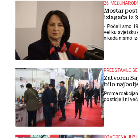
26. MEĐUNARODN
Mostar posta
izlagača iz 
- Počeli smo 19
veliku svjetsku
nikada nismo izg
PREDSTAVILO SE
Zatvoren Sa
bilo najbolj
Prema reakcijam
postidjeli ni već
OTVORENA JUBIL