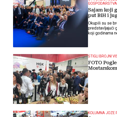
GOSPODARSTVA 
Sajam koji g
put BiH i j
Okupili su se br
predstavljajući
koji godinama ne
STIGLI BROJNI V
FOTO Pogled
Mostarskom
KOLUMNA JOZE 