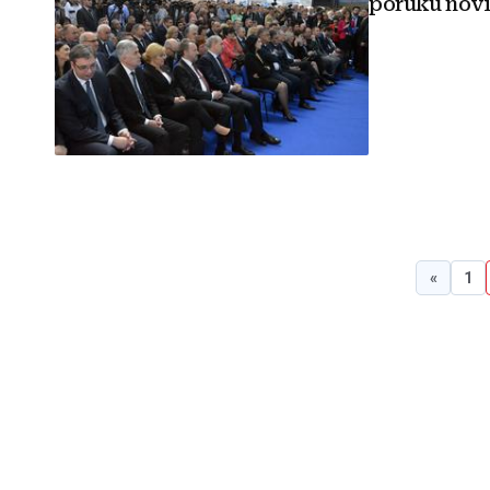
poruku novi
«
1