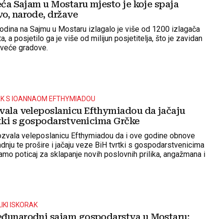
eća Sajam u Mostaru mjesto je koje spaja
o, narode, države
godina na Sajmu u Mostaru izlagalo je više od 1200 izlagača
ta, a posjetilo ga je više od milijun posjetitelja, što je zavidan
 veće gradove.
AK S IOANNAOM EFTHYMIADOU
vala veleposlanicu Efthymiadou da jačaju
rtki s gospodarstvenicima Grčke
pozvala veleposlanicu Efthymiadou da i ove godine obnove
dnju te prošire i jačaju veze BiH tvrtki s gospodarstvenicima
amo poticaj za sklapanje novih poslovnih prilika, angažmana i
IKI ISKORAK
đunarodni sajam gospodarstva u Mostaru: