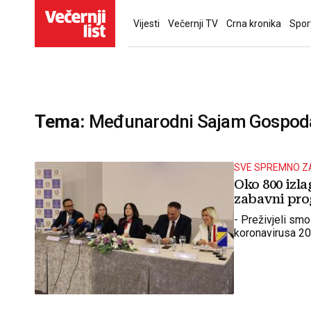
Vijesti
Večernji TV
Crna kronika
Spor
Tema:
Međunarodni Sajam Gospoda
SVE SPREMNO Z
Oko 800 izla
zabavni pro
- Preživjeli sm
koronavirusa 202