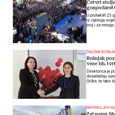
Četvrt stolj
gospodarstv
U proteklih 25 
iz cijeloga svije
broj i za mnogo
DALFINA BOŠNJ
Bošnjak poz
veze bh. tv
Direktorica je 
dosadašnju sura
Grčke, te tako d
partnerstava.
NAPRAVLJEN VEL
Zatvoren Me