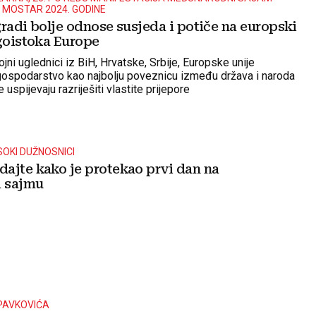
MOSTAR 2024. GODINE
radi bolje odnose susjeda i potiče na europski
ugoistoka Europe
ojni uglednici iz BiH, Hrvatske, Srbije, Europske unije
 gospodarstvo kao najbolju poveznicu između država i naroda
 uspijevaju razriješiti vlastite prijepore
ISOKI DUŽNOSNICI
ajte kako je protekao prvi dan na
 sajmu
PAVKOVIĆA