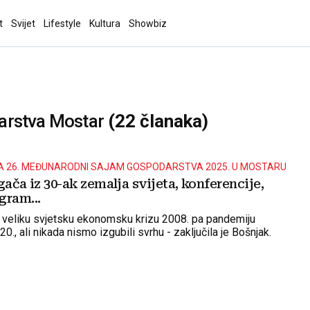
t
Svijet
Lifestyle
Kultura
Showbiz
rstva Mostar
(22 članaka)
A 26. MEĐUNARODNI SAJAM GOSPODARSTVA 2025. U MOSTARU
gača iz 30-ak zemalja svijeta, konferencije,
gram...
o veliku svjetsku ekonomsku krizu 2008. pa pandemiju
0., ali nikada nismo izgubili svrhu - zaključila je Bošnjak.