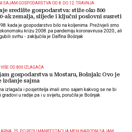
I SAJAM GOSPODARSTVA OD 8. DO 12. TRAVNJA
je središte gospodarstva: stiže oko 800
30-ak zemalja, slijede i ključni poslovni susreti
98. kada je gospodarstvo bilo na koljenima. Preživjeli smo
 ekonomsku krizu 2008. pa pandemiju koronavirusa 2020., ali
ubili svrhu - zaključila je Dalfina Bošnjak
 VIŠE OD 800 IZLAGAČA
jam gospodarstva u Mostaru, Bošnjak: Ovo je
e izdanje sajma
a izlagača i posjetitelja imali smo sajam kakvog se ne bi
i gradovi u radije pa i u svijetu, poručila je Bošnjak
ARNA, 25. PO REDU MANIFESTACIJA MEĐUNARODNI SAJAM