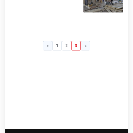
«
1
2
3
»