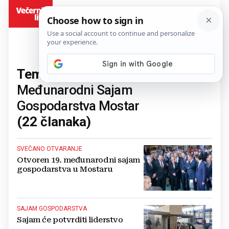
BiH
Tema:
Međunarodni Sajam
Gospodarstva Mostar
(22 članaka)
SVEČANO OTVARANJE
Otvoren 19. međunarodni sajam
gospodarstva u Mostaru
SAJAM GOSPODARSTVA
Sajam će potvrditi liderstvo