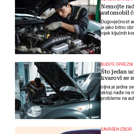
Nemojte radi
automobil č
Dugovječnost au
je jako bitno ob
vijek ključnih k
BUDITE OPREZNI
Što jedan u
kvarovi se 
oljna je jedna s
sklop nađe na m
probleme na aut
SAVRŠEN IZBOR