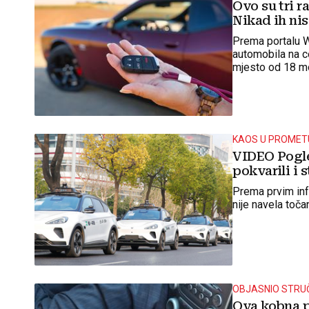
Ovo su tri r
Nikad ih ni
Prema portalu W
automobila na c
mjesto od 18 mo
od 95,6%
KAOS U PROMET
VIDEO Pogle
pokvarili i 
Prema prvim info
nije navela toča
OBJASNIO STRU
Ova kobna p