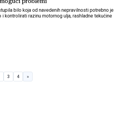
 mogući problemi
tupila bilo koja od navedenih nepravilnosti potrebno je
o i kontrolirati razinu motornog ulja, rashladne tekućine
2
3
4
»