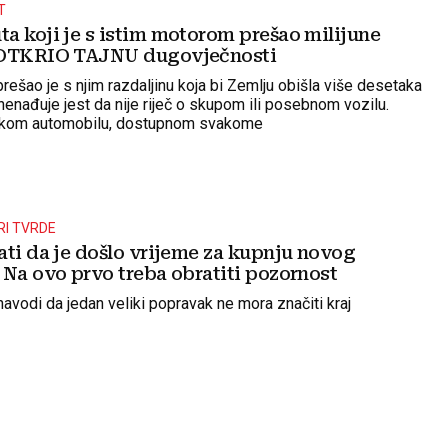
T
a koji je s istim motorom prešao milijune
 OTKRIO TAJNU dugovječnosti
rešao je s njim razdaljinu koja bi Zemlju obišla više desetaka
nenađuje jest da nije riječ o skupom ili posebnom vozilu.
jskom automobilu, dostupnom svakome
I TVRDE
ati da je došlo vrijeme za kupnju novog
 Na ovo prvo treba obratiti pozornost
avodi da jedan veliki popravak ne mora značiti kraj