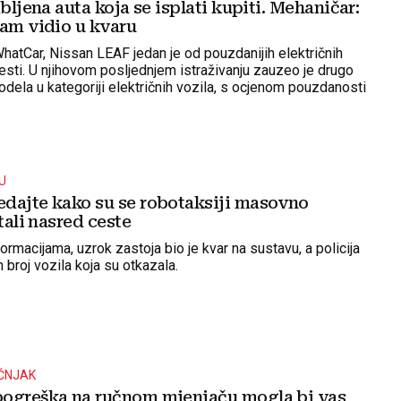
abljena auta koja se isplati kupiti. Mehaničar:
sam vidio u kvaru
hatCar, Nissan LEAF jedan je od pouzdanijih električnih
esti. U njihovom posljednjem istraživanju zauzeo je drugo
dela u kategoriji električnih vozila, s ocjenom pouzdanosti
U
dajte kako su se robotaksiji masovno
stali nasred ceste
rmacijama, uzrok zastoja bio je kvar na sustavu, a policija
n broj vozila koja su otkazala.
ČNJAK
ogreška na ručnom mjenjaču mogla bi vas