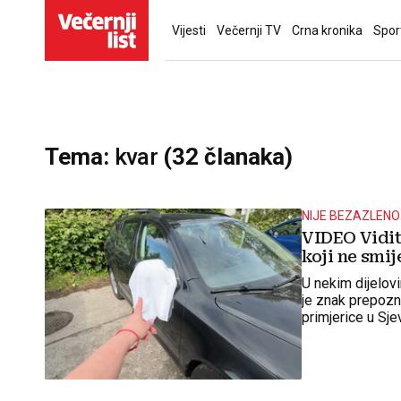
Vijesti
Večernji TV
Crna kronika
Spor
Tema:
kvar
(32 članaka)
NIJE BEZAZLENO
VIDEO Vidite
koji ne smije
U nekim dijelovi
je znak prepozn
primjerice u Sje