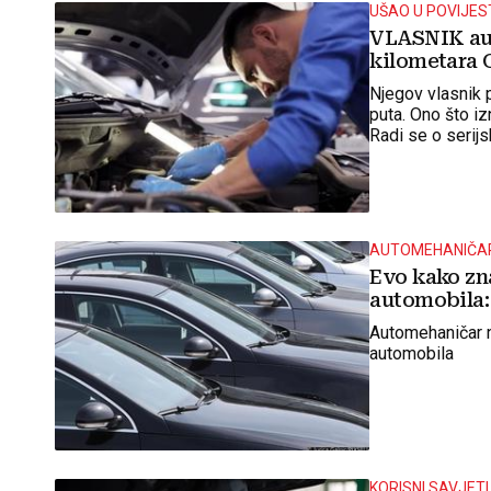
UŠAO U POVIJES
VLASNIK aut
kilometara
Njegov vlasnik p
puta. Ono što iz
Radi se o seri
AUTOMEHANIČAR
Evo kako zn
automobila:
Automehaničar n
automobila
KORISNI SAVJETI