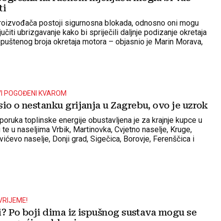
ti
roizvođača postoji sigurnosna blokada, odnosno oni mogu
jučiti ubrizgavanje kako bi spriječili daljnje podizanje okretaja
puštenog broja okretaja motora – objasnio je Marin Morava,
nik u HAK-u
VI POGOĐENI KVAROM
io o nestanku grijanja u Zagrebu, ovo je uzrok
poruka toplinske energije obustavljena je za krajnje kupce u
e u naseljima Vrbik, Martinovka, Cvjetno naselje, Kruge,
ićevo naselje, Donji grad, Sigečica, Borovje, Ferenščica i
VRIJEME!
li? Po boji dima iz ispušnog sustava mogu se