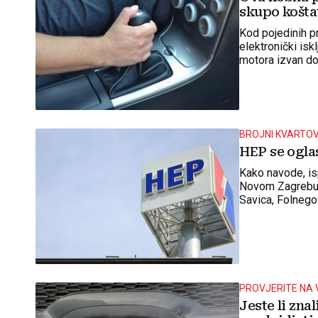
skupo košta
Kod pojedinih p
elektronički iskl
motora izvan do
tehnički savjet
BROJNI KVARTO
HEP se oglas
Kako navode, is
Novom Zagrebu t
Savica, Folnegov
Dubrava.
PROVJERITE NA 
Jeste li zna