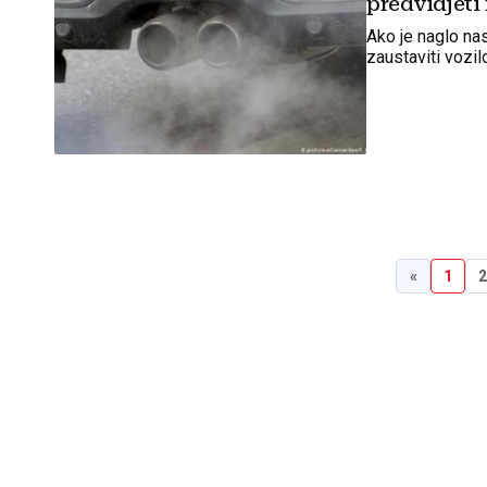
predvidjeti
Ako je naglo nas
zaustaviti vozil
«
1