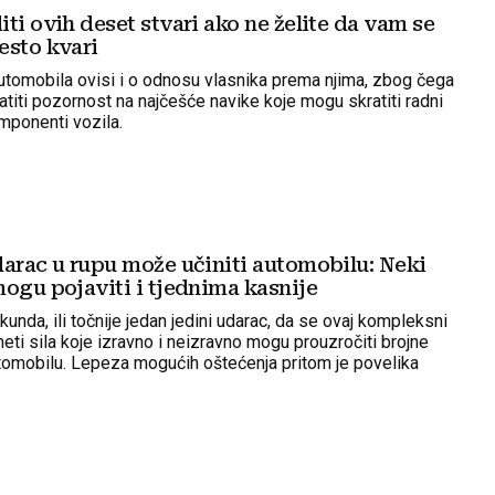
ti ovih deset stvari ako ne želite da vam se
esto kvari
tomobila ovisi i o odnosu vlasnika prema njima, zbog čega
ratiti pozornost na najčešće navike koje mogu skratiti radni
omponenti vozila.
darac u rupu može učiniti automobilu: Neki
mogu pojaviti i tjednima kasnije
ekunda, ili točnije jedan jedini udarac, da se ovaj kompleksni
eti sila koje izravno i neizravno mogu prouzročiti brojne
omobilu. Lepeza mogućih oštećenja pritom je povelika