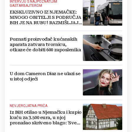
INTERVJU S NAJPOZNATIJIM
GASTARBAJTEROM
EKSKLUZIVNO IZ NJEMAČKE:
MNOGO OBITELJI S PODRUČJA
BIH JE NA RUBU! RAZMIŠLJAJU
O POVRATKU KUĆI
Poznati proizvođač kućanskih
aparata zatvara tvornicu,
otkaze će dobiti 600 zaposlenika
U dom Cameron Diaz ne ulazi se
u istoj odjeći
NEVJEROJATNA PRIČA
Iz BiH otišao u Njemačku i kupio
kuću za 3.500 eura, u njoj
pronašao skriveno blago: 'Sve
troškove sam podmirio'