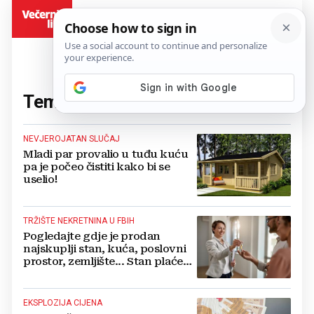
BiH
Tema:
Kuća
(95 članaka)
NEVJEROJATAN SLUČAJ
Mladi par provalio u tuđu kuću
pa je počeo čistiti kako bi se
uselio!
TRŽIŠTE NEKRETNINA U FBIH
Pogledajte gdje je prodan
najskuplji stan, kuća, poslovni
prostor, zemljište... Stan plaćen
čak 1.180.000 KM
EKSPLOZIJA CIJENA