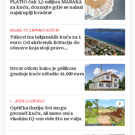
PLATIO čak 1,5 milijun MARAKA
za kuću, doznajte gdje se nalazi
najskuplji kvadrat
KOLIKO TO ZAPRAVO KOŠTA?
Trikovi iza talijanskih kuća za 1
euro: Od skrivenih licitacija do
obnove koja stoji pravo
bogatstvo
Hrvat otkrio kako je prilikom
gradnje kuće uštedio 41.000 eura
I... JESTE LI USPJELI?
2
Optička iluzija: Svi mogu
pronaći kuću, ali samo oni s
visokim IQ-om vide što ne valja