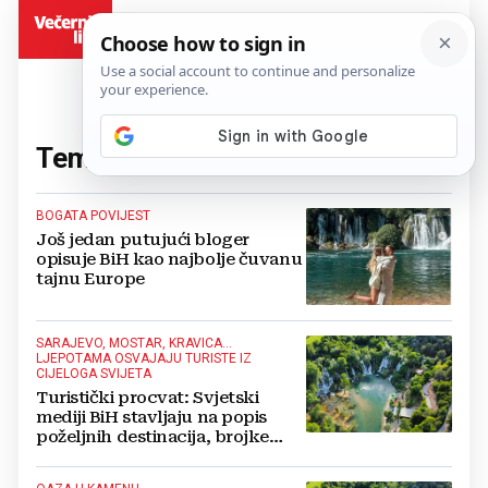
BiH
Tema:
Kravica
(22 članaka)
BOGATA POVIJEST
Još jedan putujući bloger
opisuje BiH kao najbolje čuvanu
tajnu Europe
SARAJEVO, MOSTAR, KRAVICA…
LJEPOTAMA OSVAJAJU TURISTE IZ
CIJELOGA SVIJETA
Turistički procvat: Svjetski
mediji BiH stavljaju na popis
poželjnih destinacija, brojke
potvrđuju veliki rast
posjećenosti