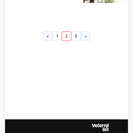
«
1
2
3
»