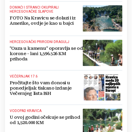
DOMAĆI I STRANCI OKUPIRALI
HERCEGOVAČKE SLAPOVE
FOTO Na Kravicu se dolazi i iz
Amerike, ovdje je kao u bajci
HERCEGOVAČKI PRIRODNI DRAGULJ
"Oaza u kamenu" oporavlja se od
korone - lani 1,596.526 KM
prihoda
VEČERNJAK 17.6
Pročitajte što vam donosi u
ponedjeljak tiskano izdanje
Večernjeg lista BiH
VODOPAD KRAVICA
U ovoj godini očekuje se prihod
od 1,520.000 KM