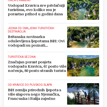
OAZA U KAMENU
Vodopad Kravica sve privlačniji
turistima, evo koliko mu je
porastao prihod u godini dana
JEDNA OD OMILJENIH TURISTIČKIH
DESTINACIJA
Britanska novinarka
oduševljena ljepotama BiH: Ovi
vodopadi su poznati
kao Nijagarini
TURISTIČKA SEZONA
Značajan porast posjeta
vodopadu Kravica, 67 posto više
noćenja, 80 posto stranih turista
OD KRAVICE DO PLIVSKOG SLAPA
BiH zemlja prirodnih ljepota s
više slapova nego Njemačka,
Francuska i Italija zajedno