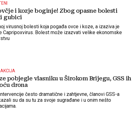
TENI
ovčje i kozje boginje! Zbog opasne bolesti
ki gubici
noj virusnoj bolesti koja pogađa ovce i koze, a izaziva je
ce Capripoxvirus. Bolest može izazvati velike ekonomske
rstvu
 AKCIJA
ze pobjegle vlasniku u Širokom Brijegu, GSS ih
oću drona
intervencije često dramatične i zahtjevne, članovi GSS-a
kazali su da su tu za svoje sugrađane i u onim nešto
acijama.
A