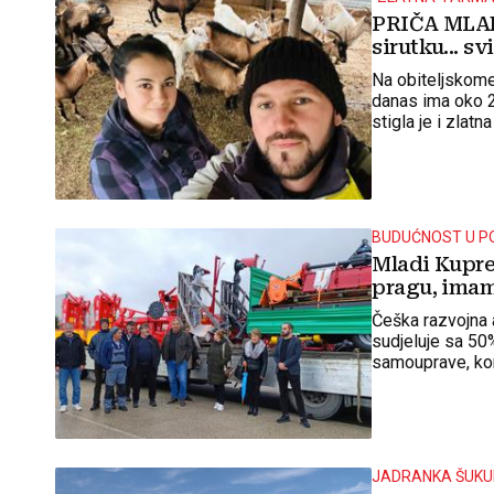
PRIČA MLADE
sirutku... s
Na obiteljskom
danas ima oko 2
stigla je i zlat
sirom, kravljim
sirevima s bijel
Lines of Text:
BUDUĆNOST U P
Mladi Kupre
pragu, imam 
Češka razvojna 
sudjeluje sa 50%
samouprave, kor
ostatkom sreds
JADRANKA ŠUKUR