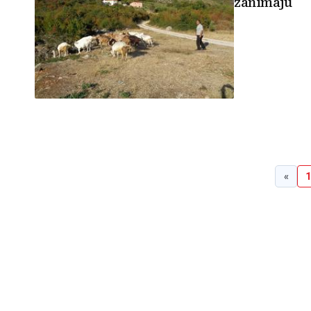
zanimaju
«