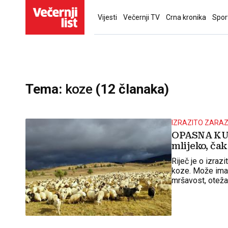
Vijesti
Večernji TV
Crna kronika
Spor
Tema:
koze
(12 članaka)
IZRAZITO ZARA
OPASNA KUG
mlijeko, čak
Riječ je o izraz
koze. Može imati
mršavost, oteža
10 dana