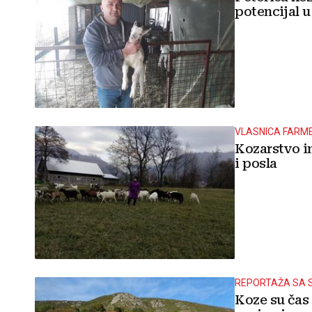
potencijal u
VLASNICA FARME
Kozarstvo i
i posla
REPORTAŽA SA 
Koze su čas u R