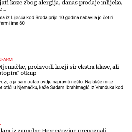
ati koze zbog alergija, danas prodaje mlijeko,
...
 iz Liješća kod Broda prije 10 godina nabavila je četiri
 farmi ima 60
OFARMI
 Njemačke, proizvodi kozji sir ekstra klase, ali
stopira" otkup
vozi, a ja sam ostao ovdje napraviti nešto. Najlakše mi je
pet otići u Njemačku, kaže Sadam Ibrahimagić iz Vranduka kod
A
zlara iz zapadne Hercegovine prepoznali