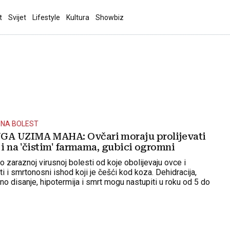
t
Svijet
Lifestyle
Kultura
Showbiz
ZNA BOLEST
A UZIMA MAHA: Ovčari moraju prolijevati
 i na 'čistim' farmama, gubici ogromni
ito zaraznoj virusnoj bolesti od koje obolijevaju ovce i
 i smrtonosni ishod koji je češći kod koza. Dehidracija,
no disanje, hipotermija i smrt mogu nastupiti u roku od 5 do