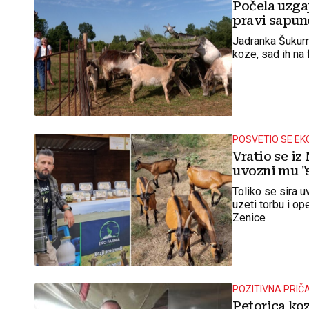
Počela uzgaj
pravi sapune
Jadranka Šukurma
koze, sad ih na
POSVETIO SE EK
Vratio se iz
uvozni mu "
Toliko se sira u
uzeti torbu i o
Zenice
POZITIVNA PRIČ
Petorica ko