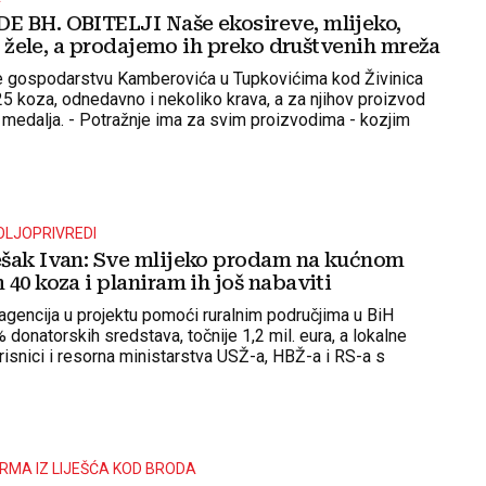
 BH. OBITELJI Naše ekosireve, mlijeko,
vi žele, a prodajemo ih preko društvenih mreža
e gospodarstvu Kamberovića u Tupkovićima kod Živinica
5 koza, odnedavno i nekoliko krava, a za njihov proizvod
na medalja. - Potražnje ima za svim proizvodima - kozjim
 sirom, kajmakom, sirutkom, masnim sirevima u maslinovu ulju,
im lukom, paprikom, ali i za dimljenim - kažu Alisa i Ramiz
OLJOPRIVREDI
šak Ivan: Sve mlijeko prodam na kućnom
40 koza i planiram ih još nabaviti
agencija u projektu pomoći ruralnim područjima u BiH
 donatorskih sredstava, točnije 1,2 mil. eura, a lokalne
isnici i resorna ministarstva USŽ-a, HBŽ-a i RS-a s
tava
MA IZ LIJEŠĆA KOD BRODA