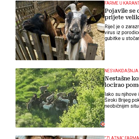
FARME U KARAN
Pojavile se 
prijete veli
Riječ je o zaraz
virus iz porodi
gubitke u stoča
NESVAKIDAŠNJA
Nestašne ko
locirao pom
Iako su njihove 
Široki Brijeg po
neobičnijim situ
"ZLATNA" FARM