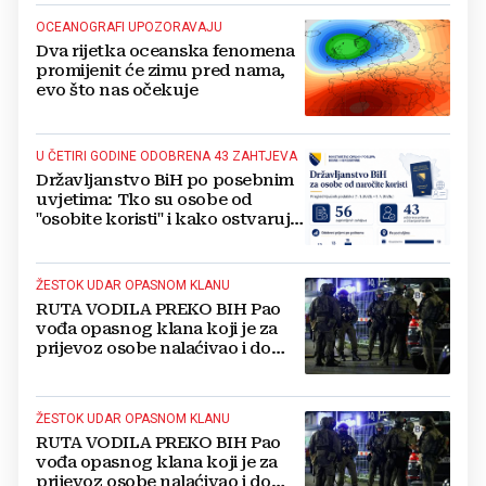
OCEANOGRAFI UPOZORAVAJU
Dva rijetka oceanska fenomena
promijenit će zimu pred nama,
evo što nas očekuje
U ČETIRI GODINE ODOBRENA 43 ZAHTJEVA
Državljanstvo BiH po posebnim
uvjetima: Tko su osobe od
"osobite koristi" i kako ostvaruju
to pravo?
ŽESTOK UDAR OPASNOM KLANU
RUTA VODILA PREKO BIH Pao
vođa opasnog klana koji je za
prijevoz osobe nalaćivao i do
10.000 eura
ŽESTOK UDAR OPASNOM KLANU
RUTA VODILA PREKO BIH Pao
vođa opasnog klana koji je za
prijevoz osobe nalaćivao i do