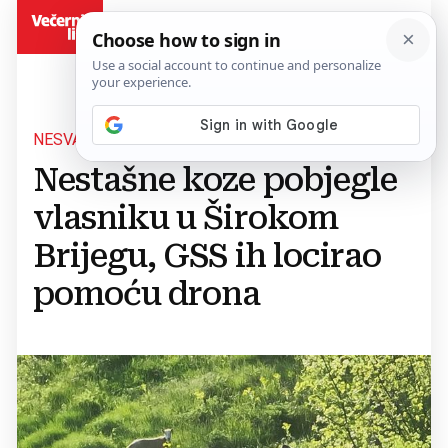
BiH
NESVAKIDAŠNJA AKCIJA
Nestašne koze pobjegle
vlasniku u Širokom
Brijegu, GSS ih locirao
pomoću drona