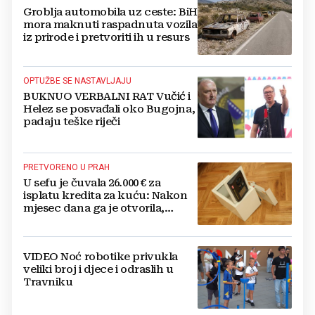
Groblja automobila uz ceste: BiH
mora maknuti raspadnuta vozila
iz prirode i pretvoriti ih u resurs
OPTUŽBE SE NASTAVLJAJU
BUKNUO VERBALNI RAT Vučić i
Helez se posvađali oko Bugojna,
padaju teške riječi
PRETVORENO U PRAH
U sefu je čuvala 26.000 € za
isplatu kredita za kuću: Nakon
mjesec dana ga je otvorila,
pozlilo joj je
VIDEO Noć robotike privukla
veliki broj i djece i odraslih u
Travniku