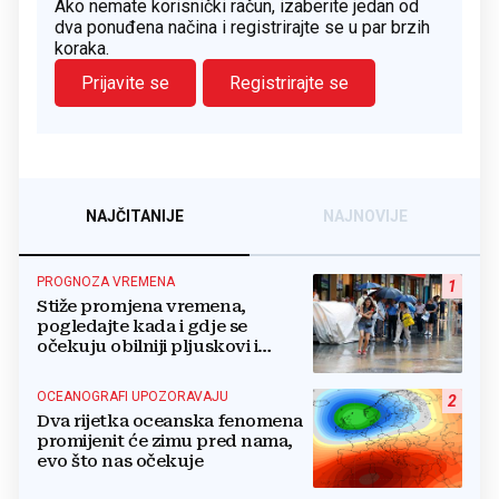
Ako nemate korisnički račun, izaberite jedan od
dva ponuđena načina i registrirajte se u par brzih
koraka.
Prijavite se
Registrirajte se
NAJČITANIJE
NAJNOVIJE
PROGNOZA VREMENA
1
Stiže promjena vremena,
pogledajte kada i gdje se
očekuju obilniji pljuskovi i
grmljavina
OCEANOGRAFI UPOZORAVAJU
2
Dva rijetka oceanska fenomena
promijenit će zimu pred nama,
evo što nas očekuje