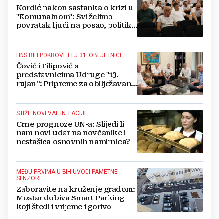
Kordić nakon sastanka o krizi u
"Komunalnom": Svi želimo
povratak ljudi na posao, politika
mora dalje od ovoga
HNS BIH POKROVITELJ 31. OBLJETNICE
Čović i Filipović s
predstavnicima Udruge "13.
rujan“: Pripreme za obilježavanje
oslobođenja kraljevskog grada
Jajca
STIŽE NOVI VAL INFLACIJE
Crne prognoze UN-a: Slijedi li
nam novi udar na novčanike i
nestašica osnovnih namirnica?
MEĐU PRVIMA U BIH UVODI PAMETNE
SENZORE
Zaboravite na kruženje gradom:
Mostar dobiva Smart Parking
koji štedi i vrijeme i gorivo