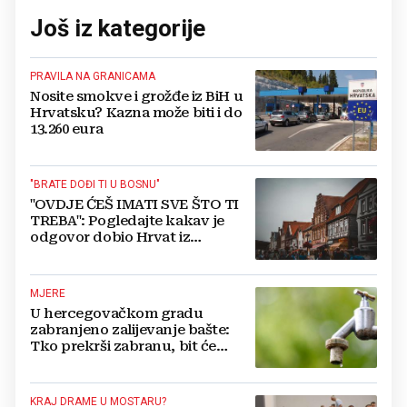
Još iz kategorije
PRAVILA NA GRANICAMA
Nosite smokve i grožđe iz BiH u
Hrvatsku? Kazna može biti i do
13.260 eura
"BRATE DOĐI TI U BOSNU"
"OVDJE ĆEŠ IMATI SVE ŠTO TI
TREBA": Pogledajte kakav je
odgovor dobio Hrvat iz
Münchena kad je pitao treba li
se vratiti kući
MJERE
U hercegovačkom gradu
zabranjeno zalijevanje bašte:
Tko prekrši zabranu, bit će
isključen s mreže i novčano
kažnjen
KRAJ DRAME U MOSTARU?