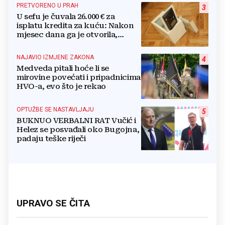
PRETVORENO U PRAH
3
U sefu je čuvala 26.000 € za
isplatu kredita za kuću: Nakon
mjesec dana ga je otvorila,
pozlilo joj je
NAJAVIO IZMJENE ZAKONA
4
Medveda pitali hoće li se
mirovine povećati i pripadnicima
HVO-a, evo što je rekao
OPTUŽBE SE NASTAVLJAJU
5
BUKNUO VERBALNI RAT Vučić i
Helez se posvađali oko Bugojna,
padaju teške riječi
UPRAVO SE ČITA