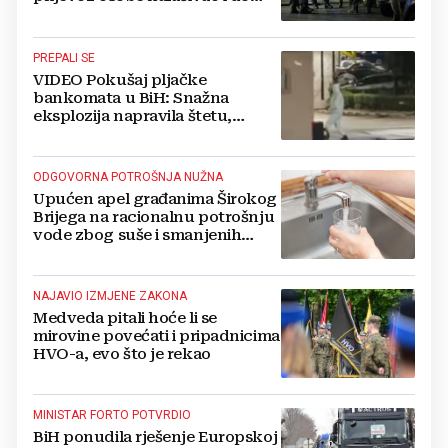
10.000 eura
PREPALI SE
VIDEO Pokušaj pljačke
bankomata u BiH: Snažna
eksplozija napravila štetu,
stanari natjerali pljačkaše u bijeg
ODGOVORNA POTROŠNJA NUŽNA
Upućen apel građanima Širokog
Brijega na racionalnu potrošnju
vode zbog suše i smanjenih
zaliha
NAJAVIO IZMJENE ZAKONA
Medveda pitali hoće li se
mirovine povećati i pripadnicima
HVO-a, evo što je rekao
MINISTAR FORTO POTVRDIO
BiH ponudila rješenje Europskoj