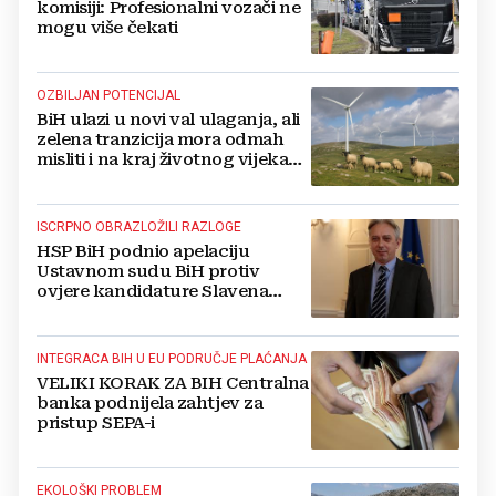
komisiji: Profesionalni vozači ne
mogu više čekati
OZBILJAN POTENCIJAL
BiH ulazi u novi val ulaganja, ali
zelena tranzicija mora odmah
misliti i na kraj životnog vijeka
vjetroelektrana
ISCRPNO OBRAZLOŽILI RAZLOGE
HSP BiH podnio apelaciju
Ustavnom sudu BiH protiv
ovjere kandidature Slavena
Kovačevića
INTEGRACA BIH U EU PODRUČJE PLAĆANJA
VELIKI KORAK ZA BIH Centralna
banka podnijela zahtjev za
pristup SEPA-i
EKOLOŠKI PROBLEM