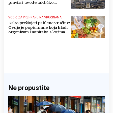
pravila i uvode taktičko
nuklearno oružje
VODIČ ZA PREHRANU NA VRUĆINAMA
Kako preživjeti paklene vrućine:
Ovdje je popis hrane koja hladi
organizam i napitaka s kojima si
činite 'medvjeđu uslugu'
Ne propustite