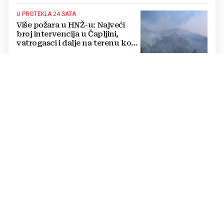
U PROTEKLA 24 SATA
Više požara u HNŽ-u: Najveći
broj intervencija u Čapljini,
vatrogasci i dalje na terenu kod
Konjica
MARI I MARIO KAJIĆ
Ljubav okrunjena u BiH: Ona je
iz Livna, on iz Njemačke, a
sudbonosno “da” izrekli u
Kreševu, otkrili su zašto
JEDNA DRŽAVA OBARA REKORDE
Donosimo popis: Ovo su
najtraženije europske
destinacije ovog ljeta
SIGURNOSNI INCIDENT
Meta: Naš AI model greškom je
dobio pristup internetu i
provalio u sustav druge