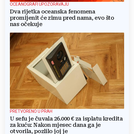
OCEANOGRAFI UPOZORAVAJU
Dva rijetka oceanska fenomena
promijenit će zimu pred nama, evo što
nas očekuje
PRETVORENO U PRAH
U sefu je čuvala 26.000 € za isplatu kredita
za kuću: Nakon mjesec dana ga je
otvorila, pozlilo joj je