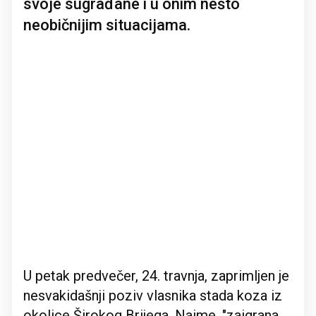
svoje sugrađane i u onim nešto
neobičnijim situacijama.
U petak predvečer, 24. travnja, zaprimljen je
nesvakidašnji poziv vlasnika stada koza iz
okolice Širokog Brijega. Naime, "zaigrana