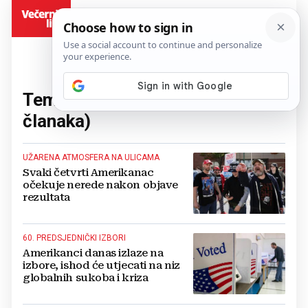
BiH
Tema:
izbori u Americi
(24
članaka)
UŽARENA ATMOSFERA NA ULICAMA
Svaki četvrti Amerikanac
očekuje nerede nakon objave
rezultata
60. PREDSJEDNIČKI IZBORI
Amerikanci danas izlaze na
izbore, ishod će utjecati na niz
globalnih sukoba i kriza