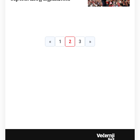
«
1
2
3
»