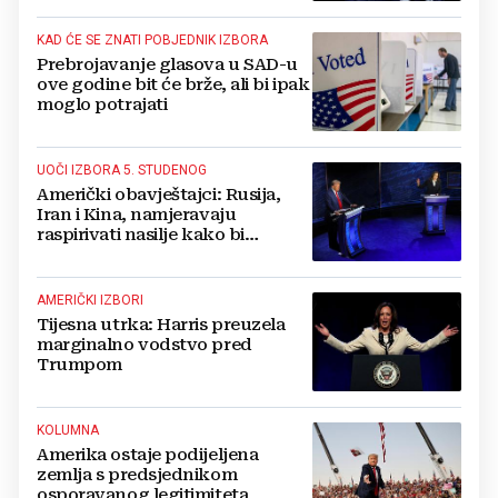
KAD ĆE SE ZNATI POBJEDNIK IZBORA
Prebrojavanje glasova u SAD-u
ove godine bit će brže, ali bi ipak
moglo potrajati
UOČI IZBORA 5. STUDENOG
Američki obavještajci: Rusija,
Iran i Kina, namjeravaju
raspirivati nasilje kako bi
podijelili Amerikance
AMERIČKI IZBORI
Tijesna utrka: Harris preuzela
marginalno vodstvo pred
Trumpom
KOLUMNA
Amerika ostaje podijeljena
zemlja s predsjednikom
osporavanog legitimiteta