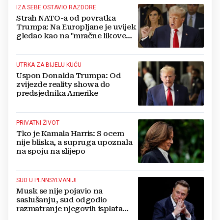
IZA SEBE OSTAVIO RAZDORE
Strah NATO-a od povratka
Trumpa: Na Europljane je uvijek
gledao kao na "mračne likove
koji ne žele dobro Americi"
UTRKA ZA BIJELU KUĆU
Uspon Donalda Trumpa: Od
zvijezde reality showa do
predsjednika Amerike
PRIVATNI ŽIVOT
Tko je Kamala Harris: S ocem
nije bliska, a supruga upoznala
na spoju na slijepo
SUD U PENNSYLVANIJI
Musk se nije pojavio na
saslušanju, sud odgodio
razmatranje njegovih isplata
biračima