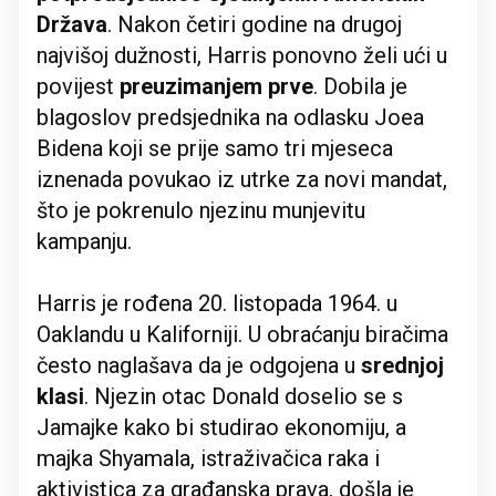
Država
. Nakon četiri godine na drugoj
najvišoj dužnosti, Harris ponovno želi ući u
povijest
preuzimanjem prve
. Dobila je
blagoslov predsjednika na odlasku Joea
Bidena koji se prije samo tri mjeseca
iznenada povukao iz utrke za novi mandat,
što je pokrenulo njezinu munjevitu
kampanju.
Harris je rođena 20. listopada 1964. u
Oaklandu u Kaliforniji. U obraćanju biračima
često naglašava da je odgojena u
srednjoj
klasi
. Njezin otac Donald doselio se s
Jamajke kako bi studirao ekonomiju, a
majka Shyamala, istraživačica raka i
aktivistica za građanska prava, došla je