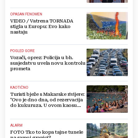
OPASAN FENOMEN
VIDEO / Vatrena TORNADA
stigla u Europu: Evo kako
nastaju
POGLED GORE
Vozači, oprez: Policija u bh.
susjedstvu uvela novu kontrolu
prometa
KAOTIČNO
Turisti bježe s Makarske rivijere:
"Ovo je dno dna, od rezervacija
do kukuruza. U ovom kaosu
ostajem dan i bježim"
ALARM
FOTO Tko to kopa tajne tunele
na samoj granici?