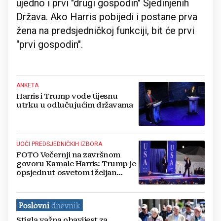
ujedno i prvi "drugi gospodin" Sjedinjenih
Država. Ako Harris pobijedi i postane prva
žena na predsjedničkoj funkciji, bit će prvi
"prvi gospodin".
ANKETA
Harris i Trump vode tijesnu
utrku u odlučujućim državama
UOČI PREDSJEDNIČKIH IZBORA
FOTO Večernji na završnom
govoru Kamale Harris: Trump je
opsjednut osvetom i željan
nekontrolirane moći
Stigla važna obavijest za