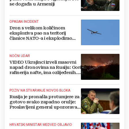
se događa u Armeniji
OPASAN INCIDENT
Dron s velikom količinom
eksploziva pao na teritorij
članice NATO-a i eksplodirao
blizu plinovoda
NOĆNI UDAR
VIDEO Ukrajinci izveli masovni
napad dronovima na Rusiju: Gori
rafinerija nafte, ima ozlijeđenih.
Stižu snimke
POZIV NA STVARANJE NOVOG BLOKA
Rusija je pronašla protumjere za
gotovo svako zapadno oružje:
Proslavljeni general upozorava
NATO
HRVATSKI MINISTAR MEDVED OBJAVIO