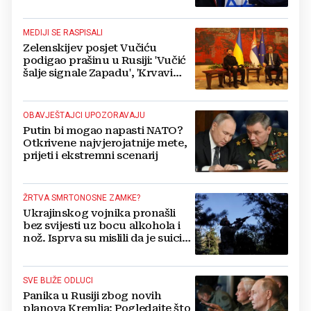
MEDIJI SE RASPISALI
Zelenskijev posjet Vučiću
podigao prašinu u Rusiji: 'Vučić
šalje signale Zapadu', 'Krvavi
klaun otišao praznih ruku'
OBAVJEŠTAJCI UPOZORAVAJU
Putin bi mogao napasti NATO?
Otkrivene najvjerojatnije mete,
prijeti i ekstremni scenarij
ŽRTVA SMRTONOSNE ZAMKE?
Ukrajinskog vojnika pronašli
bez svijesti uz bocu alkohola i
nož. Isprva su mislili da je suicid,
no otkrili su jezivu pozadinu
SVE BLIŽE ODLUCI
Panika u Rusiji zbog novih
planova Kremlja: Pogledajte što