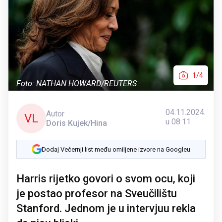
1/4
Foto: NATHAN HOWARD/REUTERS
04.11.2024.
Autor
VL
u 08:11
Doris Kujek/Hina
Dodaj Večernji list među omiljene izvore na Googleu
Harris rijetko govori o svom ocu, koji
je postao profesor na Sveučilištu
Stanford. Jednom je u intervjuu rekla