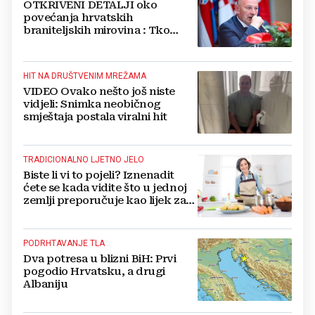
OTKRIVENI DETALJI oko
povećanja hrvatskih
braniteljskih mirovina : Tko
dobiva, a tko ne
HIT NA DRUŠTVENIM MREŽAMA
VIDEO Ovako nešto još niste
vidjeli: Snimka neobičnog
smještaja postala viralni hit
TRADICIONALNO LJETNO JELO
Biste li vi to pojeli? Iznenadit
ćete se kada vidite što u jednoj
zemlji preporučuje kao lijek za
vrućinu
PODRHTAVANJE TLA
Dva potresa u blizni BiH: Prvi
pogodio Hrvatsku, a drugi
Albaniju