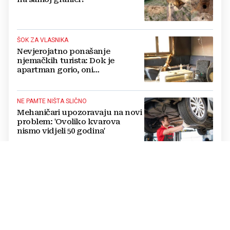
ŠOK ZA VLASNIKA
Nevjerojatno ponašanje
njemačkih turista: Dok je
apartman gorio, oni
NAZDRAVLJALI
NE PAMTE NIŠTA SLIČNO
Mehaničari upozoravaju na novi
problem: 'Ovoliko kvarova
nismo vidjeli 50 godina'
U BH. SUSJEDSTVU
Djevojčicu (7) usisao vakuum na
bazenu, liječnica izvela čudo:
"Nije disala i nije imala puls"
EKSPLOZIJA BROJKI