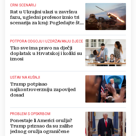
CRNI SCENARIJ
Rat u Ukrajini ulazi u završnu
fazu, ugledni profesor iznio tri
scenarija za kraj: Pogledajte što
u tajnosti rade Nijemci
POTPORA ODGOJU I UZDRŽAVANJU DJECE
Tko sve ima pravo na dječji
doplatak u Hrvatskoj i koliki su
iznosi
USTAV NA KUŠNJI
Trump potpisao
najkontroverzniju zapovijed
dosad
PROBLEM S OPSKRBOM
Ponestaje li Americi oružja?
Trump priznao da su zalihe
jednog oružja ograničene