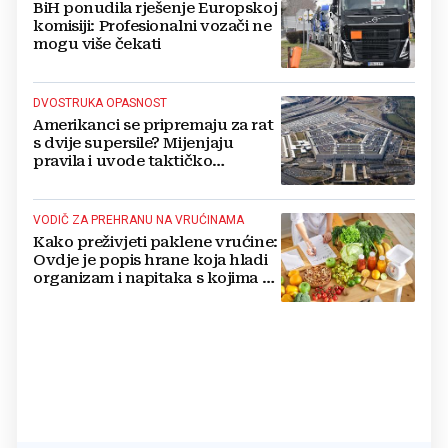
BiH ponudila rješenje Europskoj
komisiji: Profesionalni vozači ne
mogu više čekati
DVOSTRUKA OPASNOST
Amerikanci se pripremaju za rat
s dvije supersile? Mijenjaju
pravila i uvode taktičko
nuklearno oružje
VODIČ ZA PREHRANU NA VRUĆINAMA
Kako preživjeti paklene vrućine:
Ovdje je popis hrane koja hladi
organizam i napitaka s kojima si
činite 'medvjeđu uslugu'