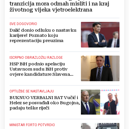
tranzicija mora odmah misliti i na kraj
životnog vijeka vjetroelektrana
SVE DOGOVORIO
Dalić donio odluku o nastavku
karijere! Poznato koju
reprezentaciju preuzima
ISCRPNO OBRAZLOŽILI RAZLOGE
HSP BiH podnio apelaciju
Ustavnom sudu BiH protiv
ovjere kandidature Slavena
Kovačevića
OPTUŽBE SE NASTAVLJAJU
BUKNUO VERBALNI RAT Vučić i
Helez se posvađali oko Bugojna,
padaju teške riječi
MINISTAR FORTO POTVRDIO