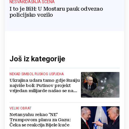
NESVAKIDAŠNJA SCENA
I to je BiH: U Mostaru pauk odvezao
policijsko vozilo
Još iz kategorije
NEKAD SIMBOL RUSKOG USPJEHA
Ukrajina udara tamo gdje Rusiju
najviše boli: Putinov projekt
vrijedan milijarde našao se na
meti dronova
VELIKI OBRAT
Netanyahu rekao "NE"
Trumpovom planu za Gazu:
Čeka se reakcija Bijele kuće