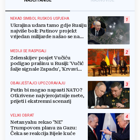
NAJČITANIJE
NAJNOVIJE
NEKAD SIMBOL RUSKOG USPJEHA
1
Ukrajina udara tamo gdje Rusiju
najviše boli: Putinov projekt
vrijedan milijarde našao se na
meti dronova
MEDIJI SE RASPISALI
2
Zelenskijev posjet Vučiću
podigao prašinu u Rusiji: 'Vučić
šalje signale Zapadu', 'Krvavi
klaun otišao praznih ruku'
OBAVJEŠTAJCI UPOZORAVAJU
3
Putin bi mogao napasti NATO?
Otkrivene najvjerojatnije mete,
prijeti i ekstremni scenarij
VELIKI OBRAT
4
Netanyahu rekao "NE"
Trumpovom planu za Gazu:
Čeka se reakcija Bijele kuće