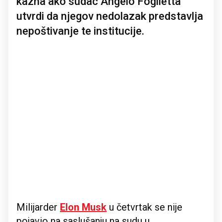
kazna ako sudac Angelo Foglietta
utvrdi da njegov nedolazak predstavlja
nepoštivanje te institucije.
Milijarder
Elon Musk
u četvrtak se nije
pojavio na saslušanju na sudu u