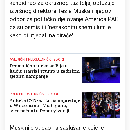
kandidirao za okružnog tužitelja, optužuje
izvršnog direktora Tesle Muska i njegov
odbor za političko djelovanje America PAC
da su osmislili "nezakonitu shemu lutrije
kako bi utjecali na birače".
AMERIČKI PREDSJEDNIČKI IZBORI
Dramatična utrka za Bijelu
kuću: Harris i Trump u zadnjem
tjednu kampanje
PRED PREDSJEDNIČKE IZBORE
Anketa CNN-a: Harris napreduje
u Wisconsinu i Michiganu,
izjednačeni u Pennsylvaniji
Musk nije stigao na saslušanje koje je