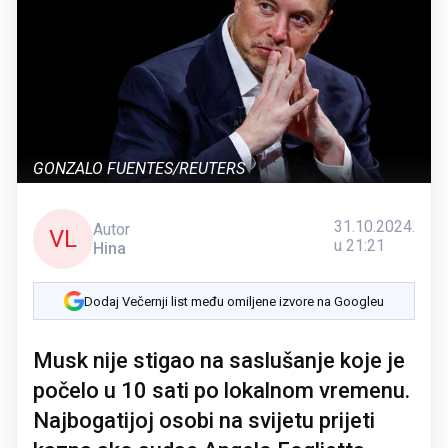
GONZALO FUENTES/REUTERS
31.10.2024.
Autor
VL
u 21:21
Hina
Dodaj Večernji list među omiljene izvore na Googleu
Musk nije stigao na saslušanje koje je
počelo u 10 sati po lokalnom vremenu.
Najbogatijoj osobi na svijetu prijeti