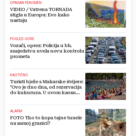
OPASAN FENOMEN
VIDEO / Vatrena TORNADA
stigla u Europu: Evo kako
nastaju
POGLED GORE
Vozači, oprez: Policija u bh.
susjedstvu uvela novu kontrolu
prometa
KAOTIČNO
Turisti bježe s Makarske rivijere:
"Ovo je dno dna, od rezervacija
do kukuruza. U ovom kaosu
ostajem dan i bježim"
ALARM
FOTO Tko to kopa tajne tunele
na samoj granici?