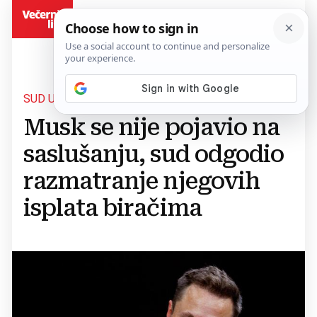
BiH
SUD U PENNSYLVANIJI
Musk se nije pojavio na
saslušanju, sud odgodio
razmatranje njegovih
isplata biračima