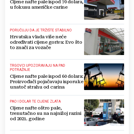
Cijene nafte pale ispod 70 dolara,
u fokusu američke carine
PORUČUJU DA JE TRŽIŠTE STABILNO
Hrvatska vlada više neće
određivati cijene goriva: Evo što
to znači za vozače
TRGOVCI UPOZORAVAJU NA PAD
POTRAŽNJE
Cijene nafte pale ispod 60 dolara:
Proizvođači pojačavaju isporuke
unatoč strahu od carina
PAO I DOLAR TE CIJENE ZLATA
Cijene nafte oštro pale,
trenutačno su na najnižoj razini
od 2021. godine