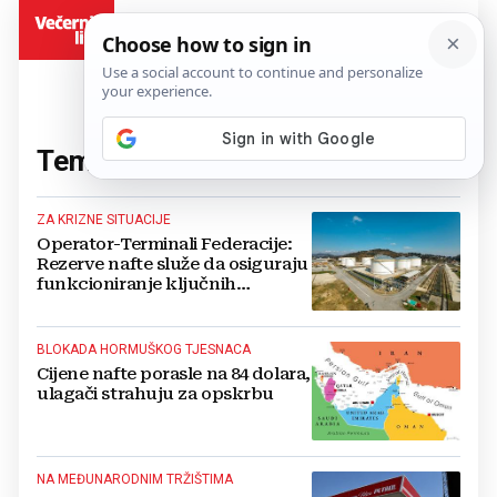
BiH
Tema:
cijene nafte
(37 članaka)
ZA KRIZNE SITUACIJE
Operator-Terminali Federacije:
Rezerve nafte služe da osiguraju
funkcioniranje ključnih
institucija
BLOKADA HORMUŠKOG TJESNACA
Cijene nafte porasle na 84 dolara,
ulagači strahuju za opskrbu
NA MEĐUNARODNIM TRŽIŠTIMA