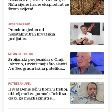
Niña cijene hrane eksplodirat će
širom svijeta!
JOSIP GRGURIĆ
Preminuo jedan od
najistaknutijih hrvatskih
pedijatara
MILAN ST. PROTIĆ
Srbijanski povjesničar o Oluji:
Iskreno, Hrvati imaju što slaviti.
A u Beogradu lažna patetika
vlasti i krokodilske suze
POTRESAN APEL
Hrvat Denis leži u komi u Irskoj,
obitelj moli za pomoć: ‘Rekli su
da bi ga mogli skinuti s
aparata...‘