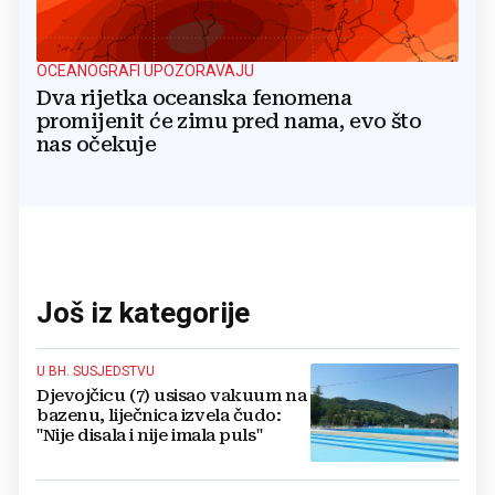
OCEANOGRAFI UPOZORAVAJU
Dva rijetka oceanska fenomena
promijenit će zimu pred nama, evo što
nas očekuje
Još iz kategorije
U BH. SUSJEDSTVU
Djevojčicu (7) usisao vakuum na
bazenu, liječnica izvela čudo:
"Nije disala i nije imala puls"