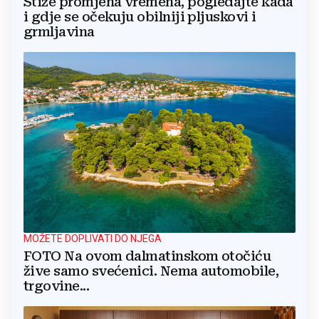
Stiže promjena vremena, pogledajte kada
i gdje se očekuju obilniji pljuskovi i
grmljavina
MOŽETE DOPLIVATI DO NJEGA
FOTO Na ovom dalmatinskom otočiću
žive samo svećenici. Nema automobile,
trgovine...