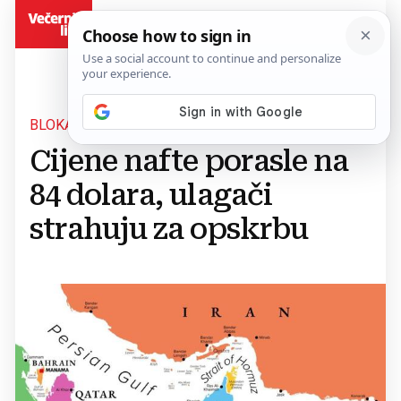
BiH
BLOKADA HORMUŠKOG TJESNACA
Cijene nafte porasle na
84 dolara, ulagači
strahuju za opskrbu