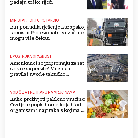
padaju teške riječi
MINISTAR FORTO POTVRDIO
BiH ponudila rješenje Europskoj
komisiji: Profesionalni vozači ne
mogu više čekati
DVOSTRUKA OPASNOST
Amerikanci se pripremaju za rat
s dvije supersile? Mijenjaju
pravila i uvode taktičko
nuklearno oružje
VODIČ ZA PREHRANU NA VRUĆINAMA
Kako preživjeti paklene vrućine:
Ovdje je popis hrane koja hladi
organizam i napitaka s kojima si
činite 'medvjeđu uslugu'