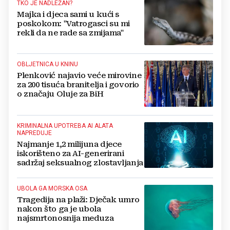
TKO JE NADLEŽAN?
Majka i djeca sami u kući s
poskokom: "Vatrogasci su mi
rekli da ne rade sa zmijama"
OBLJETNICA U KNINU
Plenković najavio veće mirovine
za 200 tisuća branitelja i govorio
o značaju Oluje za BiH
KRIMINALNA UPOTREBA AI ALATA
NAPREDUJE
Najmanje 1,2 milijuna djece
iskorišteno za AI-generirani
sadržaj seksualnog zlostavljanja
UBOLA GA MORSKA OSA
Tragedija na plaži: Dječak umro
nakon što ga je ubola
najsmrtonosnija meduza