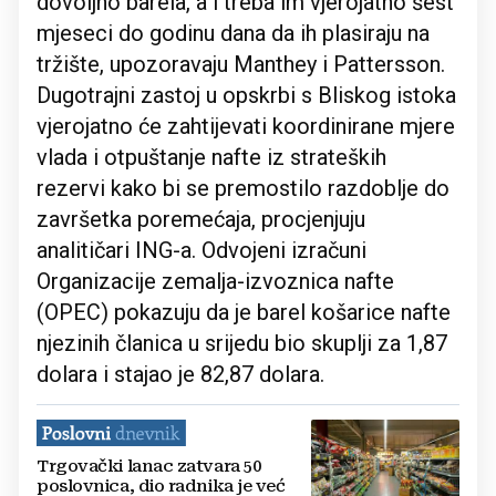
dovoljno barela, a i treba im vjerojatno šest
mjeseci do godinu dana da ih plasiraju na
tržište, upozoravaju Manthey i Pattersson.
Dugotrajni zastoj u opskrbi s Bliskog istoka
vjerojatno će zahtijevati koordinirane mjere
vlada i otpuštanje nafte iz strateških
rezervi kako bi se premostilo razdoblje do
završetka poremećaja, procjenjuju
analitičari ING-a. Odvojeni izračuni
Organizacije zemalja-izvoznica nafte
(OPEC) pokazuju da je barel košarice nafte
njezinih članica u srijedu bio skuplji za 1,87
dolara i stajao je 82,87 dolara.
Trgovački lanac zatvara 50
poslovnica, dio radnika je već