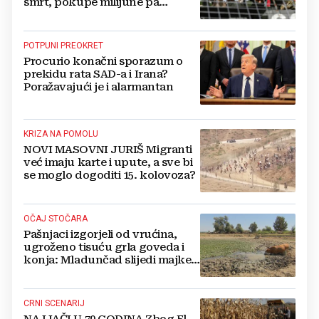
smrt, pokupe milijune pa
nestanu
POTPUNI PREOKRET
Procurio konačni sporazum o
prekidu rata SAD-a i Irana?
Poražavajući je i alarmantan
KRIZA NA POMOLU
NOVI MASOVNI JURIŠ Migranti
već imaju karte i upute, a sve bi
se moglo dogoditi 15. kolovoza?
OČAJ STOČARA
Pašnjaci izgorjeli od vrućina,
ugroženo tisuću grla goveda i
konja: Mladunčad slijedi majke,
ugibaju u mulju
CRNI SCENARIJ
NAJJAČI U 70 GODINA Zbog El