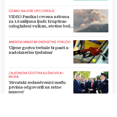
IZDANO NAJVIŠE UPOZORENJE
VIDEO Panika i crvena uzbuna
za 1.6 milijuna ljudi: Eruptirao
ozloglašeni vulkan, stotine beže
pred bujicama lave!
AMERIČKI MINISTAR ENERGETIKE PORUČIO
'Cijene goriva trebale bi pasti u
nadolazećim tjednima'
ZAJEDNIČKA ČESTITKA BOŽINOVIĆA I
MILINA
'Hrvatski redarstvenici među
prvima odgovorili na ratne
izazove'
SURADNJA MOSKVE I PJONGJANGA
Obavještajac tvrdi: Sjeverna
Koreja će napasti Ukrajinu.