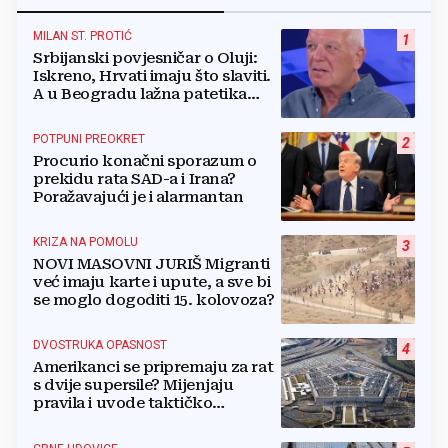
MILAN ST. PROTIĆ
1
Srbijanski povjesničar o Oluji:
Iskreno, Hrvati imaju što slaviti.
A u Beogradu lažna patetika
vlasti i krokodilske suze
POTPUNI PREOKRET
2
Procurio konačni sporazum o
prekidu rata SAD-a i Irana?
Poražavajući je i alarmantan
KRIZA NA POMOLU
3
NOVI MASOVNI JURIŠ Migranti
već imaju karte i upute, a sve bi
se moglo dogoditi 15. kolovoza?
DVOSTRUKA OPASNOST
4
Amerikanci se pripremaju za rat
s dvije supersile? Mijenjaju
pravila i uvode taktičko
nuklearno oružje