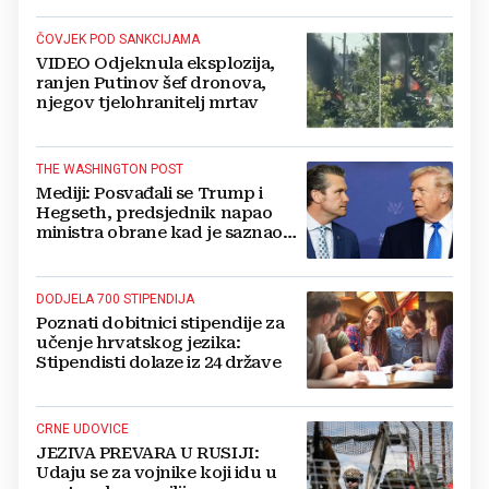
ČOVJEK POD SANKCIJAMA
VIDEO Odjeknula eksplozija,
ranjen Putinov šef dronova,
njegov tjelohranitelj mrtav
THE WASHINGTON POST
Mediji: Posvađali se Trump i
Hegseth, predsjednik napao
ministra obrane kad je saznao
koliko je raketa na zalihama
DODJELA 700 STIPENDIJA
Poznati dobitnici stipendije za
učenje hrvatskog jezika:
Stipendisti dolaze iz 24 države
CRNE UDOVICE
JEZIVA PREVARA U RUSIJI:
Udaju se za vojnike koji idu u