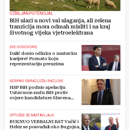
OZBILJAN POTENCIJAL
BiH ulazi u novi val ulaganja, ali zelena
tranzicija mora odmah misliti i na kraj
životnog vijeka vjetroelektrana
SVE DOGOVORIO
Dalić donio odluku o nastavku
karijere! Poznato koju
reprezentaciju preuzima
ISCRPNO OBRAZLOŽILI RAZLOGE
HSP BiH podnio apelaciju
Ustavnom sudu BiH protiv
ovjere kandidature Slavena
Kovačevića
OPTUŽBE SE NASTAVLJAJU
BUKNUO VERBALNI RAT Vučić i
Helez se posvađali oko Bugojna,