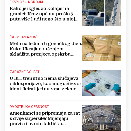
EKSPLOZIJA BROJKI
Kako je izgledao kolaps na
granici: Kroz općinu prošlo 5
puta više ljudi nego što u njoj
živi, čekanja trajala po 15 sati!
"RUSKI AMAZON"
Meta na leđima trgovačkog diva:
Kako Ukrajina rušenjem
skladišta presijeca opskrbu
vojske i ruši financije Kremlja
ZARAZNE BOLESTI
U BiH trenutno nema slučajeva
ciklosporijaze, kao mogući izvor
identificirali jednu vrsu zelene
salate
DVOSTRUKA OPASNOST
Amerikanci se pripremaju za rat
s dvije supersile? Mijenjaju
pravila i uvode taktičko
nuklearno oružje