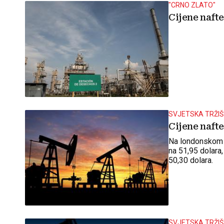
"CRNO ZLATO"
Cijene nafte
SVJETSKA TRŽI
Cijene naft
Na londonskom je
na 51,95 dolara,
50,30 dolara.
SVJETSKA TRŽI