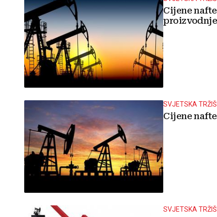
Cijene naft
proizvodnj
SVJETSKA TRŽI
Cijene nafte
SVJETSKA TRŽI