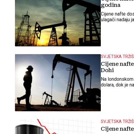
godina
Cijene nafte dos
ulagači nadaju j
SVJETSKA TRŽI
Cijene naft
Dohi
Na londonskom je
dolara, dok je n
SVJETSKA TRŽI
Cijene naft