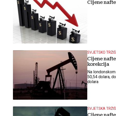
Cijene nafte
SVJETSKO TRŽI
Cijene nafte
korekcija
Na londonskom je
50,54 dolara, d
dolara
SVJETSKA TRŽI
Cijene nafte