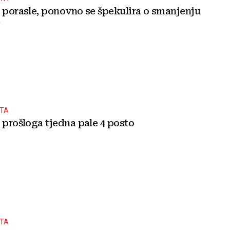
e porasle, ponovno se špekulira o smanjenju
e
ŠTA
 prošloga tjedna pale 4 posto
ŠTA