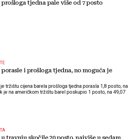
 prošloga tjedna pale više od 7 posto
ŠTE
 porasle i prošloga tjedna, no moguća je
 tržištu cijena barela prošloga tjedna porasla 1,8 posto, na
ok je na američkom tržištu barel poskupio 1 posto, na 49,07
ŠTA
 u travnju skočile 20 posto, najviše u sedam