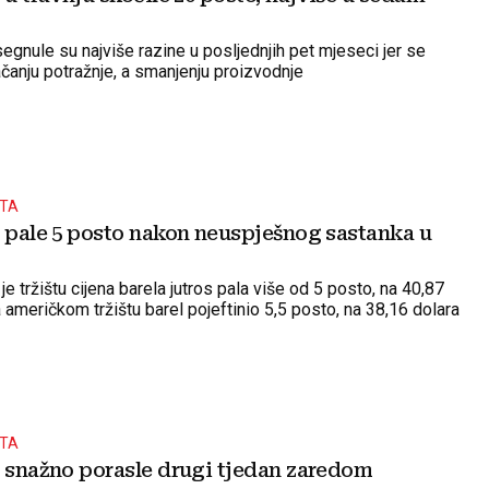
egnule su najviše razine u posljednjih pet mjeseci jer se
ačanju potražnje, a smanjenju proizvodnje
ŠTA
e pale 5 posto nakon neuspješnog sastanka u
 tržištu cijena barela jutros pala više od 5 posto, na 40,87
a američkom tržištu barel pojeftinio 5,5 posto, na 38,16 dolara
ŠTA
e snažno porasle drugi tjedan zaredom