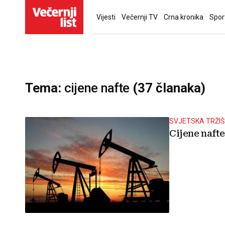
Vijesti
Večernji TV
Crna kronika
Spor
Tema:
cijene nafte
(37 članaka)
SVJETSKA TRŽI
Cijene nafte