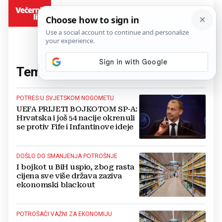
BiH
Tema:
bojkot
(41 članaka)
POTRES U SVJETSKOM NOGOMETU
UEFA PRIJETI BOJKOTOM SP-A:
Hrvatska i još 54 nacije okrenuli
se protiv Fife i Infantinove ideje
DOŠLO DO SMANJENJA POTROŠNJE
I bojkot u BiH uspio, zbog rasta
cijena sve više država zaziva
ekonomski blackout
POTROŠAČI VAŽNI ZA EKONOMIJU