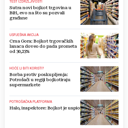
TEST IZDRŽLJIVOSTI
Sutra novi bojkot trgovina u
BiH, evo na što su pozvali
građane
USPJEŠNA AKCIJA
Crna Gora: Bojkot trgovačkih
lanaca doveo do pada prometa
od 30,23%
HOĆE LI BITI KORISTI?
Borba protiv poskupljenja:
Potrošači u regiji bojkotiraju
supermarkete
POTROŠAČKA PLATFORMA
Halo, inspektore: Bojkot je uspio