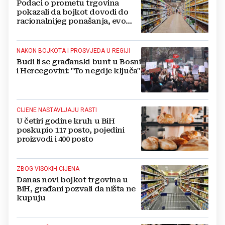
Podaci o prometu trgovina
pokazali da bojkot dovodi do
racionalnijeg ponašanja, evo
detalja potrošnje
NAKON BOJKOTA I PROSVJEDA U REGIJI
Budi li se građanski bunt u Bosni
i Hercegovini: "To negdje ključa"
CIJENE NASTAVLJAJU RASTI
U četiri godine kruh u BiH
poskupio 117 posto, pojedini
proizvodi i 400 posto
ZBOG VISOKIH CIJENA
Danas novi bojkot trgovina u
BiH, građani pozvali da ništa ne
kupuju