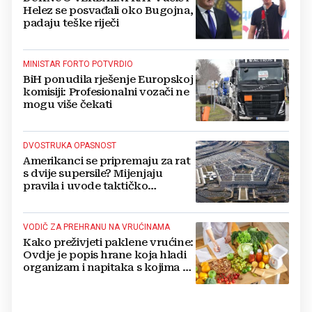
Helez se posvađali oko Bugojna,
padaju teške riječi
MINISTAR FORTO POTVRDIO
BiH ponudila rješenje Europskoj
komisiji: Profesionalni vozači ne
mogu više čekati
DVOSTRUKA OPASNOST
Amerikanci se pripremaju za rat
s dvije supersile? Mijenjaju
pravila i uvode taktičko
nuklearno oružje
VODIČ ZA PREHRANU NA VRUĆINAMA
Kako preživjeti paklene vrućine:
Ovdje je popis hrane koja hladi
organizam i napitaka s kojima si
činite 'medvjeđu uslugu'