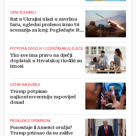
CRNI SCENARIJ
Rat u Ukrajini ulazi u završnu
fazu, ugledni profesor iznio tri
scenarija za kraj: Pogledajte što
u tajnosti rade Nijemci
POTPORA ODGOJU I UZDRŽAVANJU DJECE
Tko sve ima pravo na dječji
doplatak u Hrvatskoj i koliki su
iznosi
USTAV NA KUŠNJI
Trump potpisao
najkontroverzniju zapovijed
dosad
PROBLEM S OPSKRBOM
Ponestaje li Americi oružja?
Trump priznao da su zalihe