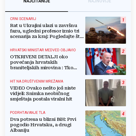
NAJČITANIJE
NAJNOVIJE
CRNI SCENARIJ
1
Rat u Ukrajini ulazi u završnu
fazu, ugledni profesor iznio tri
scenarija za kraj: Pogledajte što
u tajnosti rade Nijemci
HRVATSKI MINISTAR MEDVED OBJAVIO
2
OTKRIVENI DETALJI oko
povećanja hrvatskih
braniteljskih mirovina : Tko
dobiva, a tko ne
HIT NA DRUŠTVENIM MREŽAMA
3
VIDEO Ovako nešto još niste
vidjeli: Snimka neobičnog
smještaja postala viralni hit
PODRHTAVANJE TLA
4
Dva potresa u blizni BiH: Prvi
pogodio Hrvatsku, a drugi
Albaniju