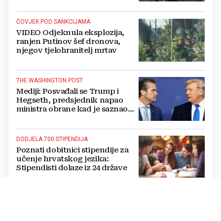
ČOVJEK POD SANKCIJAMA
VIDEO Odjeknula eksplozija,
ranjen Putinov šef dronova,
njegov tjelohranitelj mrtav
THE WASHINGTON POST
Mediji: Posvađali se Trump i
Hegseth, predsjednik napao
ministra obrane kad je saznao
koliko je raketa na zalihama
DODJELA 700 STIPENDIJA
Poznati dobitnici stipendije za
učenje hrvatskog jezika:
Stipendisti dolaze iz 24 države
CRNE UDOVICE
JEZIVA PREVARA U RUSIJI:
Udaju se za vojnike koji idu u