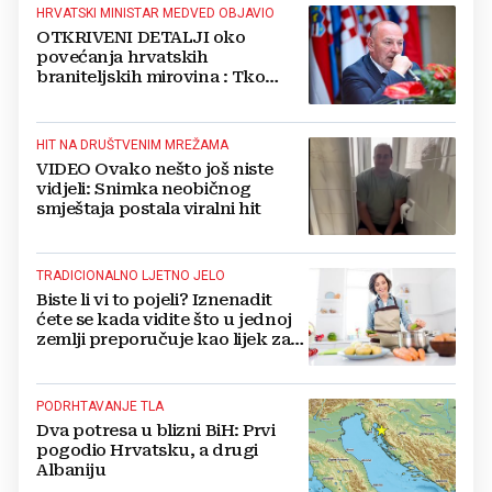
HRVATSKI MINISTAR MEDVED OBJAVIO
OTKRIVENI DETALJI oko
povećanja hrvatskih
braniteljskih mirovina : Tko
dobiva, a tko ne
HIT NA DRUŠTVENIM MREŽAMA
VIDEO Ovako nešto još niste
vidjeli: Snimka neobičnog
smještaja postala viralni hit
TRADICIONALNO LJETNO JELO
Biste li vi to pojeli? Iznenadit
ćete se kada vidite što u jednoj
zemlji preporučuje kao lijek za
vrućinu
PODRHTAVANJE TLA
Dva potresa u blizni BiH: Prvi
pogodio Hrvatsku, a drugi
Albaniju