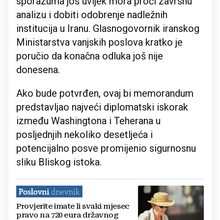
sporazuma još uvijek mora proći završnu
analizu i dobiti odobrenje nadležnih
institucija u Iranu. Glasnogovornik iranskog
Ministarstva vanjskih poslova kratko je
poručio da konačna odluka još nije
donesena.
Ako bude potvrđen, ovaj bi memorandum
predstavljao najveći diplomatski iskorak
između Washingtona i Teherana u
posljednjih nekoliko desetljeća i
potencijalno posve promijenio sigurnosnu
sliku Bliskog istoka.
Provjerite imate li svaki mjesec
pravo na 720 eura državnog