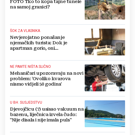
FOTO Tko to kopa tajne tunele
na samoj granici?
ŠOK ZA VLASNIKA
Nevjerojatno ponašanje
njemačkih turista: Dok je
apartman gorio, oni
NAZDRAVLJALI
NE PAMTE NIŠTA SLIČNO
Mehaničari upozoravaju na novi
problem: 'Ovoliko kvarova
nismo vidjeli 50 godina'
U BH. SUSJEDSTVU
Djevojčicu (7) usisao vakuum na
bazenu, liječnica izvela čudo:
"Nije disala i nije imala puls"