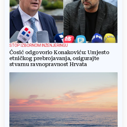
STOP IZBORNOM INŽENJERINGU
Ćosić odgovorio Konakoviću: Umjesto
etničkog prebrojavanja, osigurajte
stvarnu ravnopravnost Hrvata