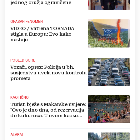
jednog oružja ograničene
OPASAN FENOMEN
VIDEO / Vatrena TORNADA
stigla u Europu: Evo kako
nastaju
POGLED GORE
Vozači, oprez: Policija u bh.
susjedstvu uvela novu kontrolu
prometa
KAOTIČNO
Turisti bježe s Makarske rivijere:
"Ovo je dno dna, od rezervacija
do kukuruza. U ovom kaosu
ostajem dan i bježim"
ALARM