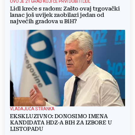
OVO JE 21 GRAD KOJI ĆE PRVI DOBITI LIDL
Lidl kreće s radom: Zašto ovaj trgovački
lanac još uvijek zaobilazi jedan od
najvećih gradova u BiH?
VLADAJUĆA STRANKA
EKSKLUZIVNO: DONOSIMO IMENA
KANDIDATA HDZ-A BIH ZA IZBORE U
LISTOPADU