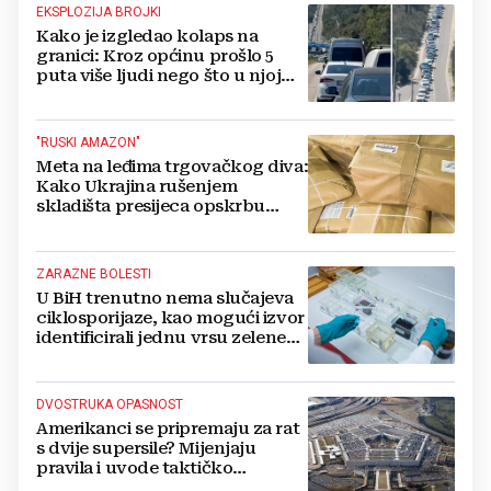
EKSPLOZIJA BROJKI
Kako je izgledao kolaps na
granici: Kroz općinu prošlo 5
puta više ljudi nego što u njoj
živi, čekanja trajala po 15 sati!
"RUSKI AMAZON"
Meta na leđima trgovačkog diva:
Kako Ukrajina rušenjem
skladišta presijeca opskrbu
vojske i ruši financije Kremlja
ZARAZNE BOLESTI
U BiH trenutno nema slučajeva
ciklosporijaze, kao mogući izvor
identificirali jednu vrsu zelene
salate
DVOSTRUKA OPASNOST
Amerikanci se pripremaju za rat
s dvije supersile? Mijenjaju
pravila i uvode taktičko
nuklearno oružje