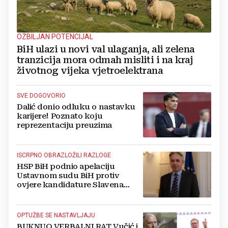
OZBILJAN POTENCIJAL
BiH ulazi u novi val ulaganja, ali zelena
tranzicija mora odmah misliti i na kraj
životnog vijeka vjetroelektrana
SVE DOGOVORIO
Dalić donio odluku o nastavku
karijere! Poznato koju
reprezentaciju preuzima
ISCRPNO OBRAZLOŽILI RAZLOGE
HSP BiH podnio apelaciju
Ustavnom sudu BiH protiv
ovjere kandidature Slavena
Kovačevića
OPTUŽBE SE NASTAVLJAJU
BUKNUO VERBALNI RAT Vučić i