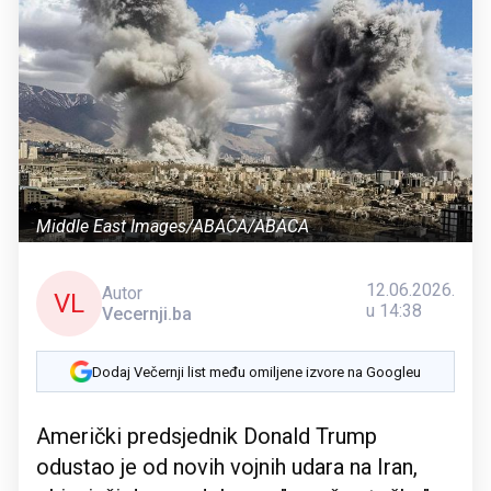
Middle East Images/ABACA/ABACA
12.06.2026.
Autor
VL
u 14:38
Vecernji.ba
Dodaj Večernji list među omiljene izvore na Googleu
Američki predsjednik Donald Trump
odustao je od novih vojnih udara na Iran,