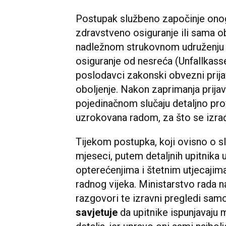
Postupak službeno započinje onog 
zdravstveno osiguranje ili sama o
nadležnom strukovnom udruženju (
osiguranje od nesreća (Unfallkasse)
poslodavci zakonski obvezni prija
oboljenje. Nakon zaprimanja prija
pojedinačnom slučaju detaljno prov
uzrokovana radom, za što se izra
Tijekom postupka, koji ovisno o s
mjeseci, putem detaljnih upitnika 
opterećenjima i štetnim utjecajim
radnog vijeka. Ministarstvo rada 
razgovori te izravni pregledi sa
savjetuje
da upitnike ispunjavaj