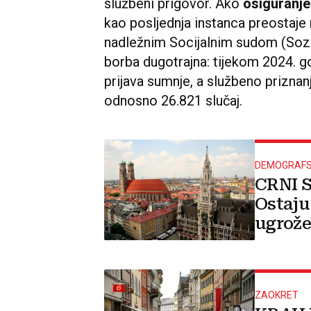
službeni prigovor. Ako
osiguranj
kao posljednja instanca preostaj
nadležnim Socijalnim sudom (Sozi
borba dugotrajna: tijekom 2024. 
prijava sumnje, a službeno priznanj
odnosno 26.821 slučaj.
DEMOGRAFS
CRNI 
Ostaju
ugrožen
ZAOKRET