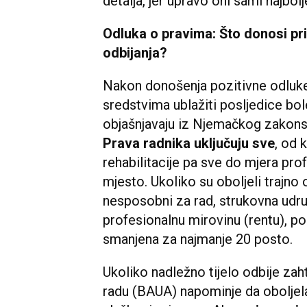
detalja, jer upravo oni sami najbol
Odluka o pravima: Što donosi priz
odbijanja?
Nakon donošenja pozitivne odluke,
sredstvima ublažiti posljedice bole
objašnjavaju iz Njemačkog zakons
Prava radnika uključuju sve
, od 
rehabilitacije pa sve do mjera pro
mjesto. Ukoliko su oboljeli trajno 
nesposobni za rad, strukovna udruž
profesionalnu mirovinu (rentu), p
smanjena za najmanje 20 posto.
Ukoliko nadležno tijelo odbije zah
radu (BAUA) napominje da oboljel