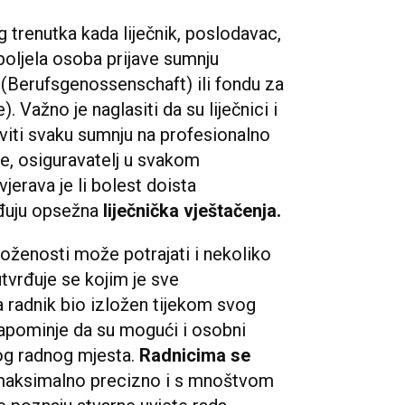
trenutka kada liječnik, poslodavac,
boljela osoba prijave sumnju
Berufsgenossenschaft) ili fondu za
. Važno je naglasiti da su liječnici i
viti svaku sumnju na profesionalno
ve, osiguravatelj u svakom
jerava je li bolest doista
đuju opsežna
liječnička vještačenja.
loženosti može potrajati i nekoliko
utvrđuje se kojim je sve
a radnik bio izložen tijekom svog
napominje da su mogući i osobni
mog radnog mjesta.
Radnicima se
u maksimalno precizno i s mnoštvom