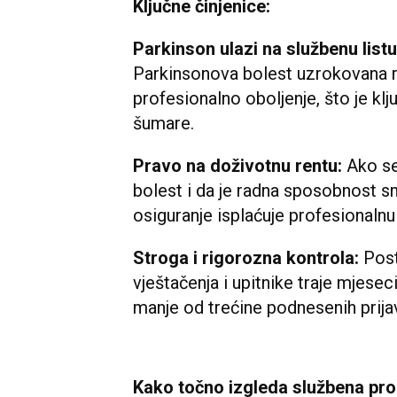
Ključne činjenice:
Parkinson ulazi na službenu list
Parkinsonova bolest uzrokovana r
profesionalno oboljenje, što je klj
šumare.
Pravo na doživotnu rentu:
Ako s
bolest i da je radna sposobnost s
osiguranje isplaćuje profesionalnu
Stroga i rigorozna kontrola:
Post
vještačenja i upitnike traje mjese
manje od trećine podnesenih prija
Kako točno izgleda službena pro