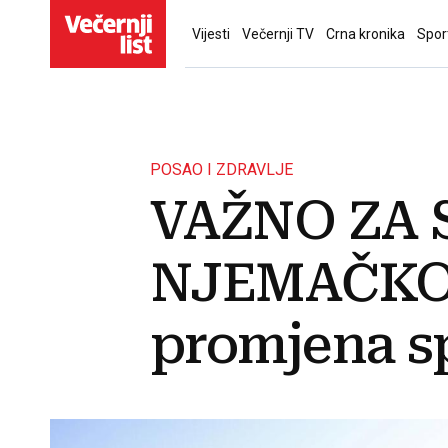
Vijesti
Večernji TV
Crna kronika
Spor
POSAO I ZDRAVLJE
VAŽNO ZA 
NJEMAČKOJ:
promjena s