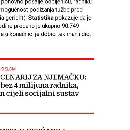
e
ponovno pošalje odbijenicu, radniku
e mogućnost podizanja tužbe pred
algericht).
Statistika
pokazuje da je
godine predano je ukupno 90.749
e u konačnici je dobio tek manji dio,
KI SLOM
SCENARIJ ZA NJEMAČKU:
 bez 4 milijuna radnika,
 cijeli socijalni sustav