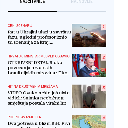
NAJČITANIJE
NAJNOVIJE
CRNI SCENARIJ
1
Rat u Ukrajini ulazi u završnu
fazu, ugledni profesor iznio
tri scenarija za kraj:
Pogledajte što u tajnosti rade
Nijemci
HRVATSKI MINISTAR MEDVED OBJAVIO
2
OTKRIVENI DETALJI oko
povećanja hrvatskih
braniteljskih mirovina : Tko
dobiva, a tko ne
HIT NA DRUŠTVENIM MREŽAMA
3
VIDEO Ovako nešto još niste
vidjeli: Snimka neobičnog
smještaja postala viralni hit
PODRHTAVANJE TLA
4
Dva potresa u blizni BiH: Prvi