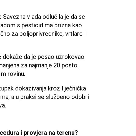
u:
Savezna vlada odlučila je da se
adom s pesticidima prizna kao
učno za poljoprivrednike, vrtlare i
e dokaže da je posao uzrokovao
manjena za najmanje 20 posto,
 mirovinu.
upak dokazivanja kroz liječnička
cima, a u praksi se službeno odobri
va.
cedura i provjera na terenu?