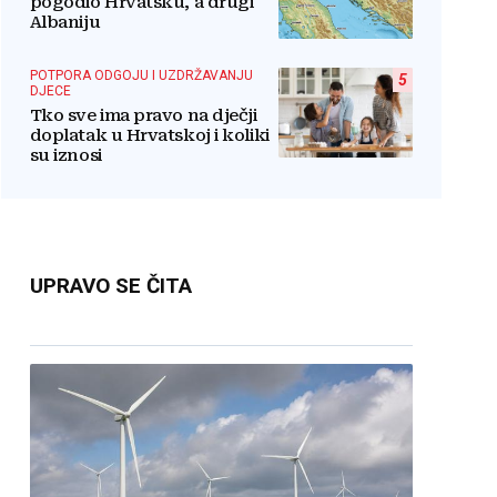
pogodio Hrvatsku, a drugi
Albaniju
POTPORA ODGOJU I UZDRŽAVANJU
5
DJECE
Tko sve ima pravo na dječji
doplatak u Hrvatskoj i koliki
su iznosi
UPRAVO SE ČITA