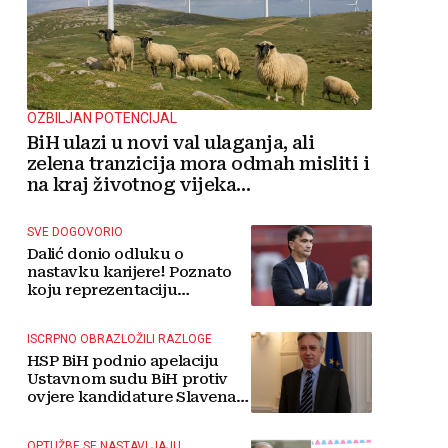
OZBILJAN POTENCIJAL
BiH ulazi u novi val ulaganja, ali
zelena tranzicija mora odmah misliti i
na kraj životnog vijeka
vjetroelektrana
SVE DOGOVORIO
Dalić donio odluku o
nastavku karijere! Poznato
koju reprezentaciju
preuzima
ISCRPNO OBRAZLOŽILI RAZLOGE
HSP BiH podnio apelaciju
Ustavnom sudu BiH protiv
ovjere kandidature Slavena
Kovačevića
OPTUŽBE SE NASTAVLJAJU