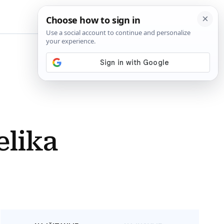
BiH
lika