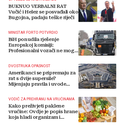
BUKNUO VERBALNI RAT
Vučić i Helez se posvađali oko
Bugojna, padaju teške riječi
MINISTAR FORTO POTVRDIO
BiH ponudila rješenje
Europskoj komisiji:
Profesionalni vozači ne mogu
više čekati
DVOSTRUKA OPASNOST
Amerikanci se pripremaju za
rat s dvije supersile?
Mijenjaju pravila i uvode
taktičko nuklearno oružje
VODIČ ZA PREHRANU NA VRUĆINAMA
Kako preživjeti paklene
vrućine: Ovdje je popis hrane
koja hladi organizam i
napitaka s kojima si činite
'medvjeđu uslugu'