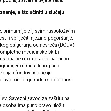
je poznaju stvarne uvjete rada.
nanje, a što učiniti u slučaju
 primarni je cilj svim raspoloživim
sti i spriječiti njezino pogoršanje,
kog osiguranja od nesreća (DGUV).
kompletne medicinske skrbi i
fesionalne reintegracije na radno
ograničeni u radu ili potpuno
enja i fondovi isplaćuju
od uvjetom da je radna sposobnost
tjev, Savezni zavod za zaštitu na
a osoba ima puno pravo uložiti