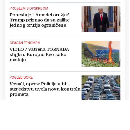
PROBLEM S OPSKRBOM
Ponestaje li Americi oružja?
Trump priznao da su zalihe
jednog oružja ograničene
OPASAN FENOMEN
VIDEO / Vatrena TORNADA
stigla u Europu: Evo kako
nastaju
POGLED GORE
Vozači, oprez: Policija u bh.
susjedstvu uvela novu kontrolu
prometa
KAOTIČNO
Turisti bježe s Makarske rivijere:
"Ovo je dno dna, od rezervacija
do kukuruza. U ovom kaosu