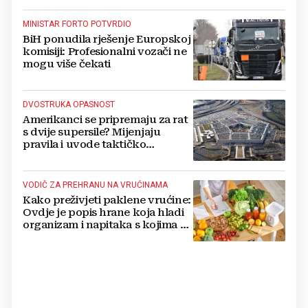
MINISTAR FORTO POTVRDIO
BiH ponudila rješenje Europskoj
komisiji: Profesionalni vozači ne
mogu više čekati
DVOSTRUKA OPASNOST
Amerikanci se pripremaju za rat
s dvije supersile? Mijenjaju
pravila i uvode taktičko
nuklearno oružje
VODIČ ZA PREHRANU NA VRUĆINAMA
Kako preživjeti paklene vrućine:
Ovdje je popis hrane koja hladi
organizam i napitaka s kojima si
činite 'medvjeđu uslugu'