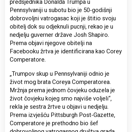
predsjednika Donalda Trumpa u
Pennsylvaniji u subotu bio je 50-godišnji
dobrovoljni vatrogasac koji je štitio svoju
obitelj dok su odjeknuli pucnji, rekao je u
nedjelju guverner države Josh Shapiro.
Prema objavi njegove obitelji na
Facebooku žrtva je identificirana kao Corey
Comperatore.
„Trumpov skup u Pennsylvaniji odnio je
život mog brata Coreya Comperatorea.
Mržnja prema jednom čovjeku oduzela je
život čovjeku kojeg smo najviše voljeli“,
rekla je sestra žrtve u objavi u nedjelju.
Prema izvješću Pittsburgh Post-Gazette,
Comperatore je prethodno bio šef
dobrovoljnog vatrogasnog društva grada