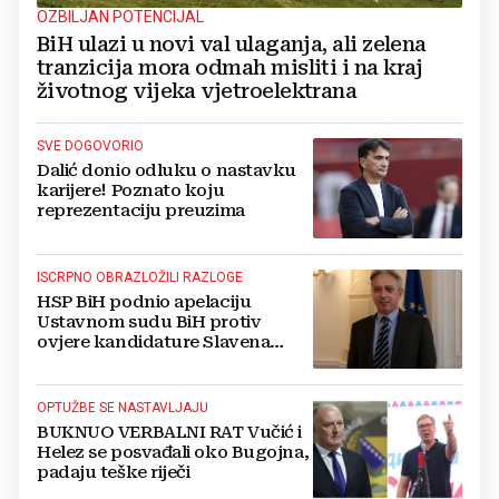
OZBILJAN POTENCIJAL
BiH ulazi u novi val ulaganja, ali zelena
tranzicija mora odmah misliti i na kraj
životnog vijeka vjetroelektrana
SVE DOGOVORIO
Dalić donio odluku o nastavku
karijere! Poznato koju
reprezentaciju preuzima
ISCRPNO OBRAZLOŽILI RAZLOGE
HSP BiH podnio apelaciju
Ustavnom sudu BiH protiv
ovjere kandidature Slavena
Kovačevića
OPTUŽBE SE NASTAVLJAJU
BUKNUO VERBALNI RAT Vučić i
Helez se posvađali oko Bugojna,
padaju teške riječi