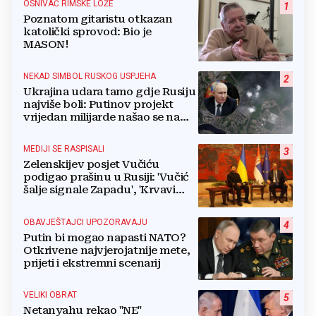
OSNIVAČ RIMSKE LOŽE
1
Poznatom gitaristu otkazan
katolički sprovod: Bio je
MASON!
NEKAD SIMBOL RUSKOG USPJEHA
2
Ukrajina udara tamo gdje Rusiju
najviše boli: Putinov projekt
vrijedan milijarde našao se na
meti dronova
MEDIJI SE RASPISALI
3
Zelenskijev posjet Vučiću
podigao prašinu u Rusiji: 'Vučić
šalje signale Zapadu', 'Krvavi
klaun otišao praznih ruku'
OBAVJEŠTAJCI UPOZORAVAJU
4
Putin bi mogao napasti NATO?
Otkrivene najvjerojatnije mete,
prijeti i ekstremni scenarij
VELIKI OBRAT
5
Netanyahu rekao "NE"