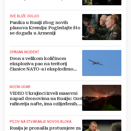
no otkrili su jezivu pozadinu
SVE BLIŽE ODLUCI
Panika u Rusiji zbog novih
planova Kremlja: Pogledajte što
se događa u Armeniji
OPASAN INCIDENT
Dron s velikom količinom
eksploziva pao na teritorij
članice NATO-a i eksplodirao
blizu plinovoda
NOĆNI UDAR
VIDEO Ukrajinci izveli masovni
napad dronovima na Rusiju: Gori
rafinerija nafte, ima ozlijeđenih.
Stižu snimke
POZIV NA STVARANJE NOVOG BLOKA
Rusija je pronašla protumjere za