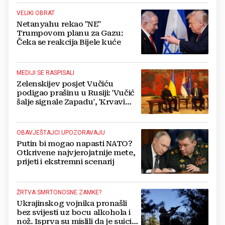
VELIKI OBRAT
Netanyahu rekao "NE"
Trumpovom planu za Gazu:
Čeka se reakcija Bijele kuće
MEDIJI SE RASPISALI
Zelenskijev posjet Vučiću
podigao prašinu u Rusiji: 'Vučić
šalje signale Zapadu', 'Krvavi
klaun otišao praznih ruku'
OBAVJEŠTAJCI UPOZORAVAJU
Putin bi mogao napasti NATO?
Otkrivene najvjerojatnije mete,
prijeti i ekstremni scenarij
ŽRTVA SMRTONOSNE ZAMKE?
Ukrajinskog vojnika pronašli
bez svijesti uz bocu alkohola i
nož. Isprva su mislili da je suicid,