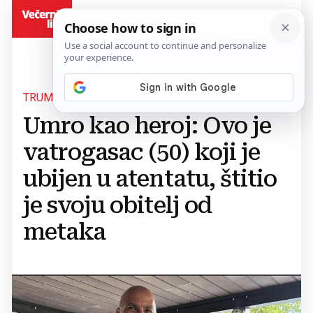
BiH
TRUMPA OKRZNUO METAK
Umro kao heroj: Ovo je
vatrogasac (50) koji je
ubijen u atentatu, štitio
je svoju obitelj od
metaka