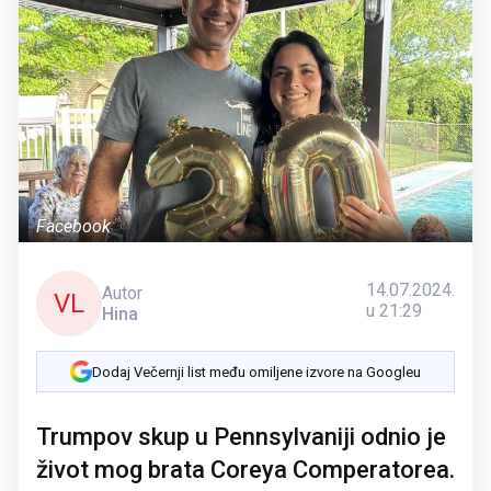
Facebook
14.07.2024.
Autor
VL
u 21:29
Hina
Dodaj Večernji list među omiljene izvore na Googleu
Trumpov skup u Pennsylvaniji odnio je
život mog brata Coreya Comperatorea.