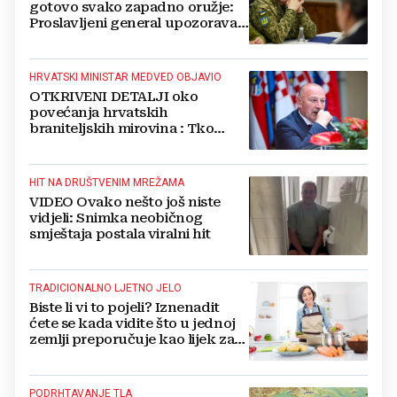
gotovo svako zapadno oružje:
Proslavljeni general upozorava
NATO
HRVATSKI MINISTAR MEDVED OBJAVIO
OTKRIVENI DETALJI oko
povećanja hrvatskih
braniteljskih mirovina : Tko
dobiva, a tko ne
HIT NA DRUŠTVENIM MREŽAMA
VIDEO Ovako nešto još niste
vidjeli: Snimka neobičnog
smještaja postala viralni hit
TRADICIONALNO LJETNO JELO
Biste li vi to pojeli? Iznenadit
ćete se kada vidite što u jednoj
zemlji preporučuje kao lijek za
vrućinu
PODRHTAVANJE TLA