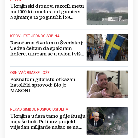
Ukrajinski dronovi razorili metu
na 1000 kilometara od granice:
Najmanje 12 poginulih i 39
ozlijeđenih
ISPOVIJEST JEDNOG SRBINA
Razočaran životom u Švedskoj:
'Jedva čekam da spakiram
kofere, ukrcam se u avion i više
se nikada ne vratim'
OSNIVAČ RIMSKE LOŽE
Poznatom gitaristu otkazan
katolički sprovod: Bio je
MASON!
NEKAD SIMBOL RUSKOG USPJEHA
Ukrajina udara tamo gdje Rusiju
najviše boli: Putinov projekt
vrijedan milijarde našao se na
meti dronova