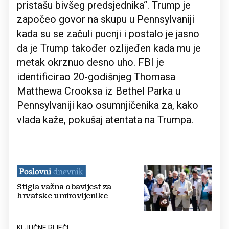
pristašu bivšeg predsjednika“. Trump je
započeo govor na skupu u Pennsylvaniji
kada su se začuli pucnji i postalo je jasno
da je Trump također ozlijeđen kada mu je
metak okrznuo desno uho. FBI je
identificirao 20-godišnjeg Thomasa
Matthewa Crooksa iz Bethel Parka u
Pennsylvaniji kao osumnjičenika za, kako
vlada kaže, pokušaj atentata na Trumpa.
Stigla važna obavijest za
hrvatske umirovljenike
KLJUČNE RIJEČI