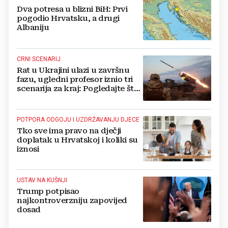
Dva potresa u blizni BiH: Prvi
pogodio Hrvatsku, a drugi
Albaniju
CRNI SCENARIJ
Rat u Ukrajini ulazi u završnu
fazu, ugledni profesor iznio tri
scenarija za kraj: Pogledajte što
u tajnosti rade Nijemci
POTPORA ODGOJU I UZDRŽAVANJU DJECE
Tko sve ima pravo na dječji
doplatak u Hrvatskoj i koliki su
iznosi
USTAV NA KUŠNJI
Trump potpisao
najkontroverzniju zapovijed
dosad