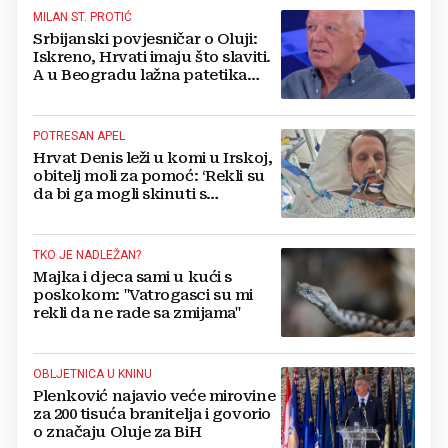
MILAN ST. PROTIĆ
Srbijanski povjesničar o Oluji:
Iskreno, Hrvati imaju što slaviti.
A u Beogradu lažna patetika
vlasti i krokodilske suze
POTRESAN APEL
Hrvat Denis leži u komi u Irskoj,
obitelj moli za pomoć: ‘Rekli su
da bi ga mogli skinuti s
aparata...‘
TKO JE NADLEŽAN?
Majka i djeca sami u kući s
poskokom: "Vatrogasci su mi
rekli da ne rade sa zmijama"
OBLJETNICA U KNINU
Plenković najavio veće mirovine
za 200 tisuća branitelja i govorio
o značaju Oluje za BiH