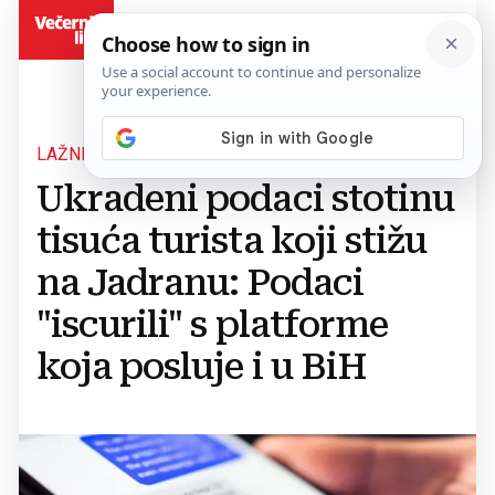
BiH
LAŽNE PORUKE
Ukradeni podaci stotinu
tisuća turista koji stižu
na Jadranu: Podaci
"iscurili" s platforme
koja posluje i u BiH