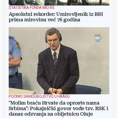
STATISTIKA FONDA MIO RS
Apsolutni rekorder: Umirovljenik iz BiH
prima mirovinu već 76 godina
POČINIO SAMOUBOJSTVO U HAAGU
"Molim braću Hrvate da oproste nama
Srbima": Pokajnički govor vođe tzv. RSK i
danas odzvanja na obljetnicu Oluje