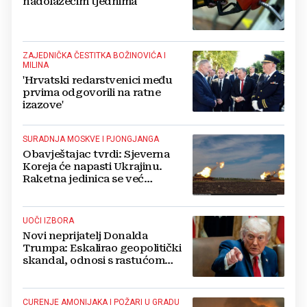
nadolazećim tjednima'
ZAJEDNIČKA ČESTITKA BOŽINOVIĆA I
MILINA
'Hrvatski redarstvenici među
prvima odgovorili na ratne
izazove'
SURADNJA MOSKVE I PJONGJANGA
Obavještajac tvrdi: Sjeverna
Koreja će napasti Ukrajinu.
Raketna jedinica se već
raspoređuje
UOČI IZBORA
Novi neprijatelj Donalda
Trumpa: Eskalirao geopolitički
skandal, odnosi s rastućom
svjetskom silom na rubu
pucanja
CURENJE AMONIJAKA I POŽARI U GRADU