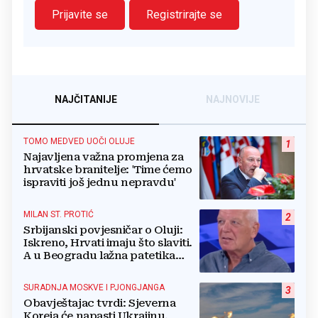
Prijavite se
Registrirajte se
NAJČITANIJE
NAJNOVIJE
TOMO MEDVED UOČI OLUJE
1
Najavljena važna promjena za
hrvatske branitelje: 'Time ćemo
ispraviti još jednu nepravdu'
MILAN ST. PROTIĆ
2
Srbijanski povjesničar o Oluji:
Iskreno, Hrvati imaju što slaviti.
A u Beogradu lažna patetika
vlasti i krokodilske suze
SURADNJA MOSKVE I PJONGJANGA
3
Obavještajac tvrdi: Sjeverna
Koreja će napasti Ukrajinu.