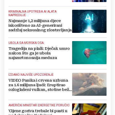
KRIMINALNA UPOTREBA AI ALATA
NAPREDUJE
Najmanje 1,2 milijuna djece
iskorišteno za AI-generirani
sadržaj seksualnog zlostavljanja
UBOLA GA MORSKA OSA
Tragedija na plaži: Dječak umro
nakon što ga je ubola
najsmrtonosnija meduza
IZDANO NAJVIŠE UPOZORENJE
VIDEO Panika i crvena uzbuna
za 1.6 milijuna ljudi: Eruptirao
ozloglašeni vulkan, stotine beže
pred bujicama lave!
AMERIČKI MINISTAR ENERGETIKE PORUČIO
'Cijene goriva trebale bi pasti u