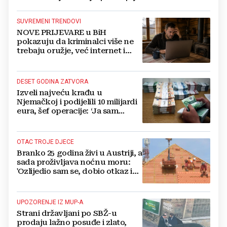
SUVREMENI TRENDOVI
NOVE PRIJEVARE u BiH
pokazuju da kriminalci više ne
trebaju oružje, već internet i
uvjerljivu poruku
DESET GODINA ZATVORA
Izveli najveću krađu u
Njemačkoj i podijelili 10 milijardi
eura, šef operacije: ‘Ja sam
žrtveni jarac‘
OTAC TROJE DJECE
Branko 25 godina živi u Austriji, a
sada proživljava noćnu moru:
'Ozlijedio sam se, dobio otkaz i
ostao bez 13.000 eura'
UPOZORENJE IZ MUP-A
Strani državljani po SBŽ-u
prodaju lažno posuđe i zlato,