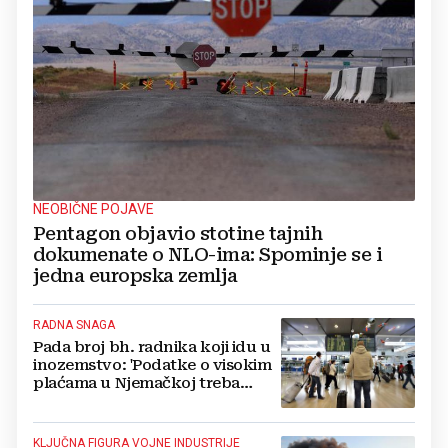
NEOBIČNE POJAVE
Pentagon objavio stotine tajnih
dokumenate o NLO-ima: Spominje se i
jedna europska zemlja
RADNA SNAGA
Pada broj bh. radnika koji idu u
inozemstvo: 'Podatke o visokim
plaćama u Njemačkoj treba
gledati s rezervom'
KLJUČNA FIGURA VOJNE INDUSTRIJE