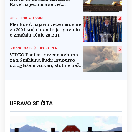
Raketna jedinica se već
raspoređuje
OBLJETNICA U KNINU
4
Plenković najavio veće mirovine
za 200 tisuća branitelja i govorio
o značaju Oluje za BiH
IZDANO NAJVIŠE UPOZORENJE
5
VIDEO Panika i crvena uzbuna
za 1.6 milijuna ljudi: Eruptirao
ozloglašeni vulkan, stotine beže
pred bujicama lave!
UPRAVO SE ČITA