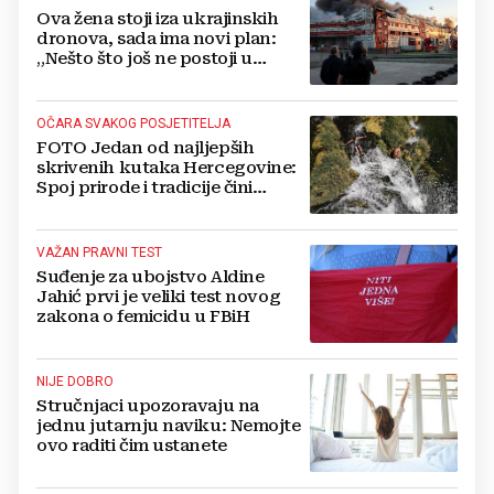
Ova žena stoji iza ukrajinskih
dronova, sada ima novi plan:
„Nešto što još ne postoji u
svijetu“
OČARA SVAKOG POSJETITELJA
FOTO Jedan od najljepših
skrivenih kutaka Hercegovine:
Spoj prirode i tradicije čini
Koćušu jedinstvenom
destinacijom
VAŽAN PRAVNI TEST
Suđenje za ubojstvo Aldine
Jahić prvi je veliki test novog
zakona o femicidu u FBiH
NIJE DOBRO
Stručnjaci upozoravaju na
jednu jutarnju naviku: Nemojte
ovo raditi čim ustanete