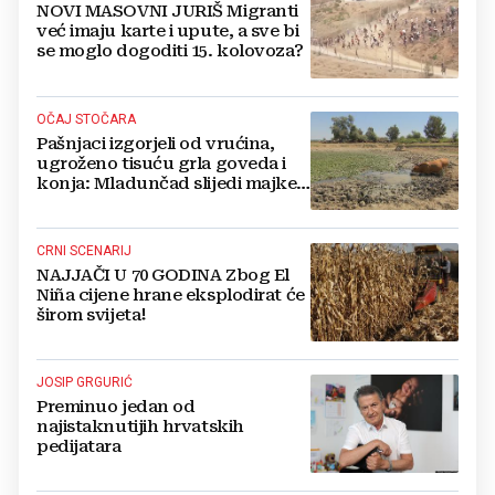
NOVI MASOVNI JURIŠ Migranti
već imaju karte i upute, a sve bi
se moglo dogoditi 15. kolovoza?
OČAJ STOČARA
Pašnjaci izgorjeli od vrućina,
ugroženo tisuću grla goveda i
konja: Mladunčad slijedi majke,
ugibaju u mulju
CRNI SCENARIJ
NAJJAČI U 70 GODINA Zbog El
Niña cijene hrane eksplodirat će
širom svijeta!
JOSIP GRGURIĆ
Preminuo jedan od
najistaknutijih hrvatskih
pedijatara