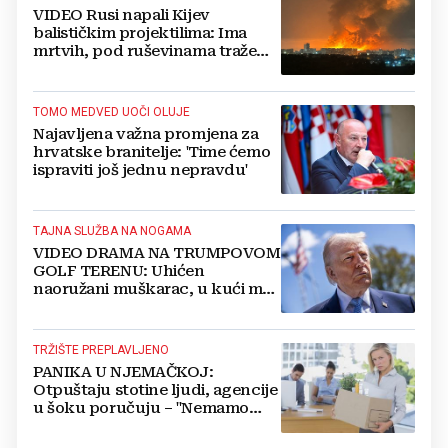
VIDEO Rusi napali Kijev
balističkim projektilima: Ima
mrtvih, pod ruševinama traže
preživjele
TOMO MEDVED UOČI OLUJE
Najavljena važna promjena za
hrvatske branitelje: 'Time ćemo
ispraviti još jednu nepravdu'
TAJNA SLUŽBA NA NOGAMA
VIDEO DRAMA NA TRUMPOVOM
GOLF TERENU: Uhićen
naoružani muškarac, u kući mu
pronašli vojni arsenal, istražitelje
zabrinule bilježnice
TRŽIŠTE PREPLAVLJENO
PANIKA U NJEMAČKOJ:
Otpuštaju stotine ljudi, agencije
u šoku poručuju – "Nemamo
kamo s njima!"