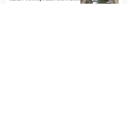
prizore
IZDANA UPOZORENJA
VIDEO Dok se Europa prži, na
drugom kraju svijeta potpuni
kaos: Novi Zeland paralizirao
snažan polarni val
DOBRO PAZITE
NOVA PRAVILA Drakonske
kazne u Njemačkoj: Za ovaj
prekršaj možete biti kažnjeni sa
čak 30.000 eura
NA ISTOKU HRVATSKE
Rekordno niski vodostaji Drave,
Dunava i drugih vodotoka
ZAHVAT 'NEPOZNAT ČOVJEČANSTVU'
NEVIĐEN SLUČAJ Kirurg