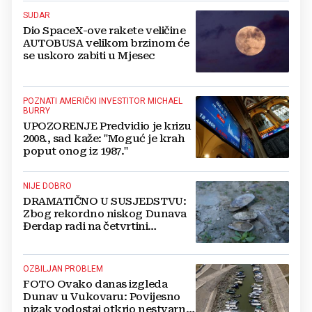
SUDAR
Dio SpaceX-ove rakete veličine
AUTOBUSA velikom brzinom će
se uskoro zabiti u Mjesec
POZNATI AMERIČKI INVESTITOR MICHAEL
BURRY
UPOZORENJE Predvidio je krizu
2008., sad kaže: "Moguć je krah
poput onog iz 1987."
NIJE DOBRO
DRAMATIČNO U SUSJEDSTVU:
Zbog rekordno niskog Dunava
Đerdap radi na četvrtini
kapaciteta, cijene struje
odletjele u nebo
OZBILJAN PROBLEM
FOTO Ovako danas izgleda
Dunav u Vukovaru: Povijesno
nizak vodostaj otkrio nestvarne