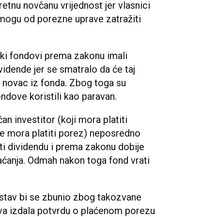
tnu novčanu vrijednost jer vlasnici
mogu od porezne uprave zatražiti
ski fondovi prema zakonu imali
ividende jer se smatralo da će taj
u novac iz fonda. Zbog toga su
ondove koristili kao paravan.
n investitor (koji mora platiti
ne mora platiti porez) neposredno
ati dividendu i prema zakonu dobije
aćanja. Odmah nakon toga fond vrati
ustav bi se zbunio zbog takozvane
ava izdala potvrdu o plaćenom porezu