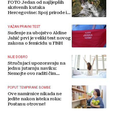
FOTO Jedan od najljepših
skrivenih kutaka
Hercegovine: Spoj prirode i
tradicije čini Koćušu
jedinstvenom destinacijom
VAŽAN PRAVNI TEST
Suđenje za ubojstvo Aldine
Jahić prvi je veliki test novog
zakona o femicidu u FBiH
NIJE DOBRO
Stručnjaci upozoravaju na
jednu jutarnju naviku:
Nemojte ovo raditi čim
ustanete
POPUT TEMPIRANE BOMBE
Ove namirnice nikada ne
jedite nakon isteka roka:
Postanu otrovne!