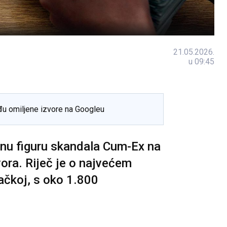
21.05.2026.
u 09:45
đu omiljene izvore na Googleu
čnu figuru skandala Cum-Ex na
ora. Riječ je o najvećem
čkoj, s oko 1.800