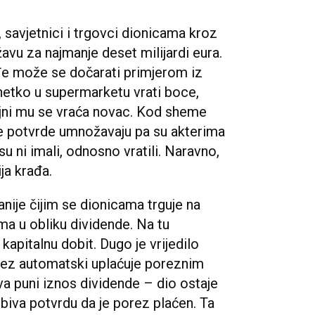
, savjetnici i trgovci dionicama kroz
žavu za najmanje deset milijardi eura.
e može se dočarati primjerom iz
etko u supermarketu vrati boce,
ajni mu se vraća novac. Kod sheme
e potvrde umnožavaju pa su akterima
su ni imali, odnosno vratili. Naravno,
a krađa.
je čijim se dionicama trguje na
ima u obliku dividende. Na tu
apitalnu dobit. Dugo je vrijedilo
orez automatski uplaćuje poreznim
va puni iznos dividende – dio ostaje
biva potvrdu da je porez plaćen. Ta