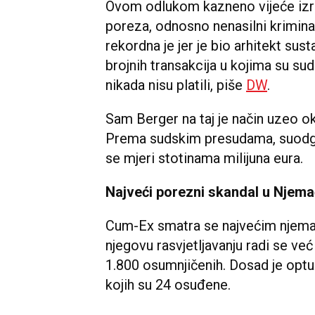
Ovom odlukom kazneno vijeće izre
poreza, odnosno nenasilni krimin
rekordna je jer je bio arhitekt sus
brojnih transakcija u kojima su sud
nikada nisu platili, piše
DW
.
Sam Berger na taj je način uzeo o
Prema sudskim presudama, suodgo
se mjeri stotinama milijuna eura.
Najveći porezni skandal u Njemač
Cum-Ex smatra se najvećim njema
njegovu rasvjetljavanju radi se ve
1.800 osumnjičenih. Dosad je optu
kojih su 24 osuđene.