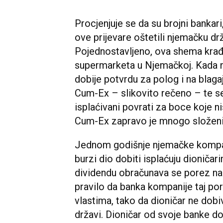
Procjenjuje se da su brojni bankari
ove prijevare oštetili njemačku dr
Pojednostavljeno, ova shema krađ
supermarketa u Njemačkoj. Kada n
dobije potvrdu za polog i na blag
Cum-Ex – slikovito rečeno – te s
isplaćivani povrati za boce koje ni
Cum-Ex zapravo je mnogo složenij
Jednom godišnje njemačke kompani
burzi dio dobiti isplaćuju dioničar
dividendu obračunava se porez na k
pravilo da banka kompanije taj p
vlastima, tako da dioničar ne dobi
državi. Dioničar od svoje banke do