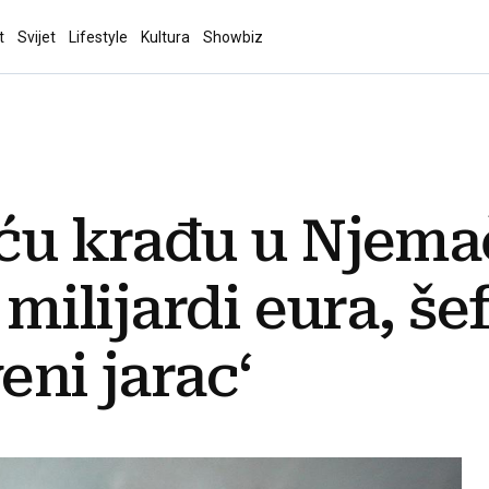
t
Svijet
Lifestyle
Kultura
Showbiz
eću krađu u Njema
0 milijardi eura, še
eni jarac‘