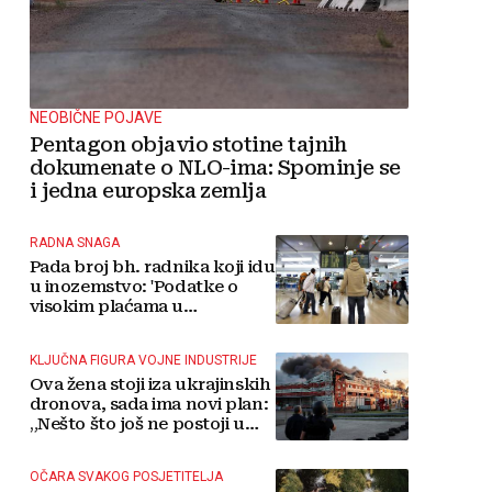
NEOBIČNE POJAVE
Pentagon objavio stotine tajnih
dokumenate o NLO-ima: Spominje se
i jedna europska zemlja
RADNA SNAGA
Pada broj bh. radnika koji idu
u inozemstvo: 'Podatke o
visokim plaćama u
Njemačkoj treba gledati s
rezervom'
KLJUČNA FIGURA VOJNE INDUSTRIJE
Ova žena stoji iza ukrajinskih
dronova, sada ima novi plan:
„Nešto što još ne postoji u
svijetu“
OČARA SVAKOG POSJETITELJA