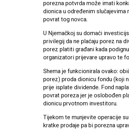
porezna potvrda može imati konkre
dionica u određenim slučajevima 
povrat tog novca.
U Njemačkoj su domaći investicij
privilegij da ne plaćaju porez na d
porez platiti građani kada podign
organizatori prijevare upravo te f
Shema je funkcionirala ovako: običa
porez) proda dionicu fondu (koji 
prije isplate dividende. Fond napl
povrat poreza jer je oslobođen pl
dionicu prvotnom investitoru.
Tijekom te munjevite operacije s
kratke prodaje pa bi porezna upr