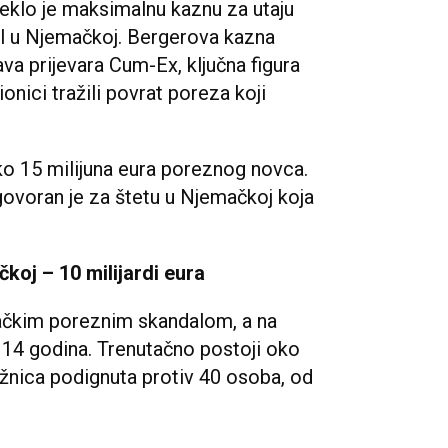
klo je maksimalnu kaznu za utaju
al u Njemačkoj. Bergerova kazna
tava prijevara Cum-Ex, ključna figura
ionici tražili povrat poreza koji
ko 15 milijuna eura poreznog novca.
voran je za štetu u Njemačkoj koja
koj – 10 milijardi eura
čkim poreznim skandalom, a na
ć 14 godina. Trenutačno postoji oko
žnica podignuta protiv 40 osoba, od