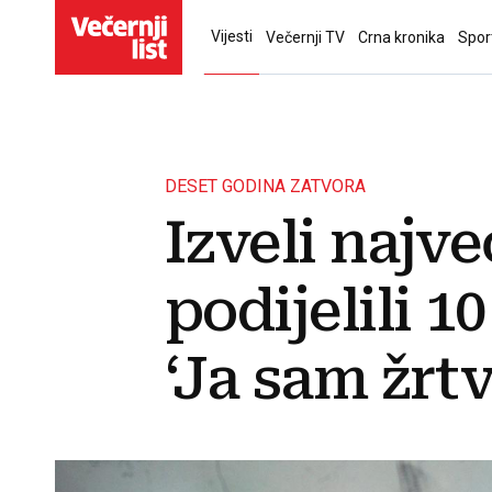
Vijesti
Večernji TV
Crna kronika
Spor
DESET GODINA ZATVORA
Izveli najv
podijelili 1
‘Ja sam žrtv