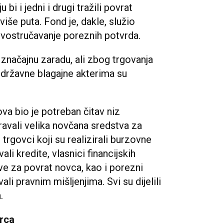
 bi i jedni i drugi tražili povrat
više puta. Fond je, dakle, služio
dvostručavanje poreznih potvrda.
 značajnu zaradu, ali zbog trgovanja
z državne blagajne akterima su
a bio je potreban čitav niz
uravali velika novčana sredstva za
trgovci koji su realizirali burzovne
ali kredite, vlasnici financijskih
ve za povrat novca, kao i porezni
ali pravnim mišljenjima. Svi su dijelili
.
arca