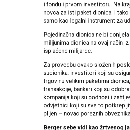
i fondu i prvom investitoru. Na kraju
novca za isti paket dionica. I tako 
samo kao legalni instrument za u
Pojedinačna dionica ne bi donijela
milijunima dionica na ovaj način i
isplaćene milijarde.
Za provedbu ovako složenih poslov
sudionika: investitori koji su osig
trgovinu velikim paketima dionica, 
transakcije, bankari koji su odobrav
kompanija koji su podnosili zahtje
odvjetnici koji su sve to potkrepljiv
plijen – novac poreznih obveznika
Berger sebe vidi kao žrtvenog j