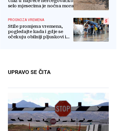
Ulaz u najveće hercegovačko
selo mjesecima je noćna mora
PROGNOZA VREMENA
5
Stiže promjena vremena,
pogledajte kada i gdje se
očekuju obilniji pljuskovi i
grmljavina
UPRAVO SE ČITA