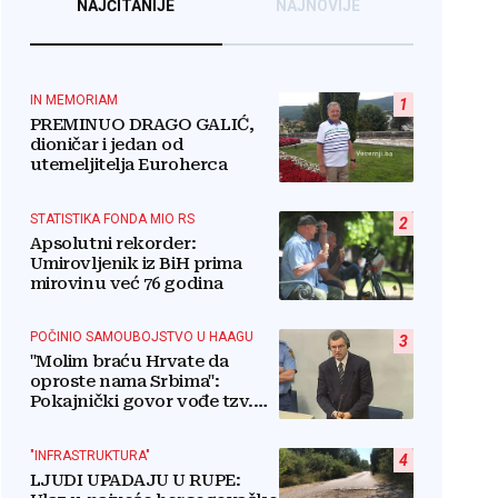
NAJČITANIJE
NAJNOVIJE
IN MEMORIAM
1
PREMINUO DRAGO GALIĆ,
dioničar i jedan od
utemeljitelja Euroherca
STATISTIKA FONDA MIO RS
2
Apsolutni rekorder:
Umirovljenik iz BiH prima
mirovinu već 76 godina
POČINIO SAMOUBOJSTVO U HAAGU
3
"Molim braću Hrvate da
oproste nama Srbima":
Pokajnički govor vođe tzv.
RSK i danas odzvanja na
obljetnicu Oluje
"INFRASTRUKTURA"
4
LJUDI UPADAJU U RUPE: