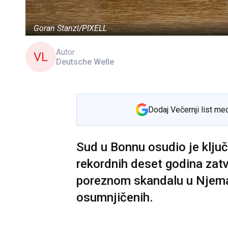
Goran Stanzl/PIXELL
Autor
VL
Deutsche Welle
Dodaj Večernji list me
Sud u Bonnu osudio je klju
rekordnih deset godina zatv
poreznom skandalu u Njema
osumnjičenih.