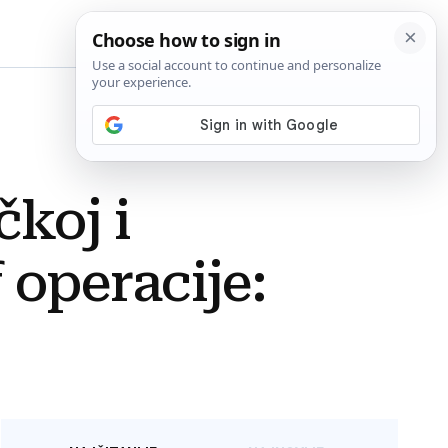
BiH
čkoj i
f operacije: