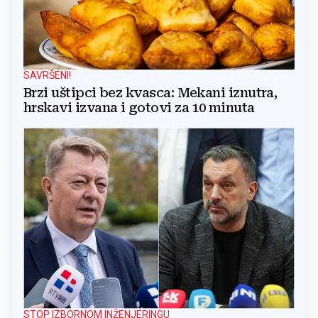
SAVRŠENI!
Brzi uštipci bez kvasca: Mekani iznutra,
hrskavi izvana i gotovi za 10 minuta
STOP IZBORNOM INŽENJERINGU