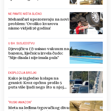
NAZDRAVLJALI
NE PAMTE NIŠTA SLIČNO
Mehaničari upozoravaju na novi
problem: 'Ovoliko kvarova
nismo vidjeli 50 godina'
U BH. SUSJEDSTVU
Djevojčicu (7) usisao vakuum na
bazenu, liječnica izvela čudo:
"Nije disala i nije imala puls"
EKSPLOZIJA BROJKI
Kako je izgledao kolaps na
granici: Kroz općinu prošlo 5
puta više ljudi nego što u njoj
živi, čekanja trajala po 15 sati!
"RUSKI AMAZON"
Meta na leđima trgovačkog diva: