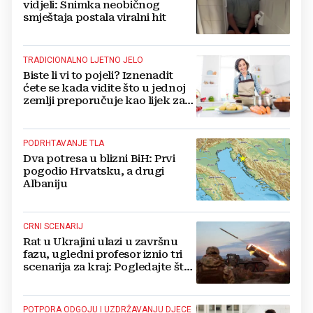
vidjeli: Snimka neobičnog
smještaja postala viralni hit
TRADICIONALNO LJETNO JELO
Biste li vi to pojeli? Iznenadit
ćete se kada vidite što u jednoj
zemlji preporučuje kao lijek za
vrućinu
PODRHTAVANJE TLA
Dva potresa u blizni BiH: Prvi
pogodio Hrvatsku, a drugi
Albaniju
CRNI SCENARIJ
Rat u Ukrajini ulazi u završnu
fazu, ugledni profesor iznio tri
scenarija za kraj: Pogledajte što
u tajnosti rade Nijemci
POTPORA ODGOJU I UZDRŽAVANJU DJECE