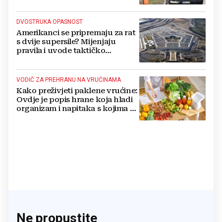
DVOSTRUKA OPASNOST
Amerikanci se pripremaju za rat
s dvije supersile? Mijenjaju
pravila i uvode taktičko
nuklearno oružje
VODIČ ZA PREHRANU NA VRUĆINAMA
Kako preživjeti paklene vrućine:
Ovdje je popis hrane koja hladi
organizam i napitaka s kojima si
činite 'medvjeđu uslugu'
Ne propustite