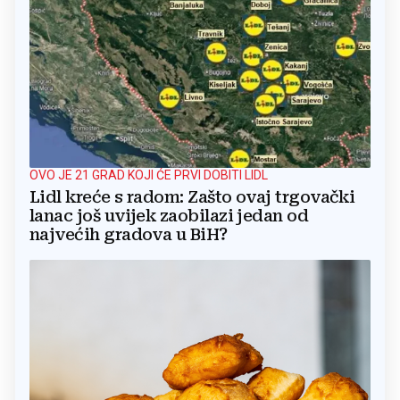
OVO JE 21 GRAD KOJI ĆE PRVI DOBITI LIDL
Lidl kreće s radom: Zašto ovaj trgovački
lanac još uvijek zaobilazi jedan od
najvećih gradova u BiH?