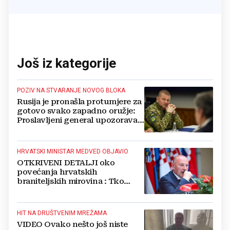
Još iz kategorije
POZIV NA STVARANJE NOVOG BLOKA
Rusija je pronašla protumjere za
gotovo svako zapadno oružje:
Proslavljeni general upozorava
NATO
HRVATSKI MINISTAR MEDVED OBJAVIO
OTKRIVENI DETALJI oko
povećanja hrvatskih
braniteljskih mirovina : Tko
dobiva, a tko ne
HIT NA DRUŠTVENIM MREŽAMA
VIDEO Ovako nešto još niste