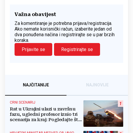
Važna obavijest
Za komentiranje je potrebna prijava/registracija.
Ako nemate korisnički račun, izaberite jedan od
dva ponuđena načina i registrirajte se u par brzih
koraka.
Prijavite se
Registrirajte se
NAJČITANIJE
NAJNOVIJE
CRNI SCENARIJ
1
Rat u Ukrajini ulazi u završnu
fazu, ugledni profesor iznio tri
scenarija za kraj: Pogledajte što
u tajnosti rade Nijemci