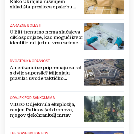
Kako Ukrajina rušenjem
skladišta presijeca opskrbu
vojske i ruši financije Kremlja
ZARAZNE BOLESTI
U BiH trenutno nema slučajeva
ciklosporijaze, kao mogući izvor
identificirali jednu vrsu zelene
salate
DVOSTRUKA OPASNOST
Amerikanci se pripremaju za rat
s dvije supersile? Mijenjaju
pravila i uvode taktičko
nuklearno oružje
ČOVJEK POD SANKCIJAMA
VIDEO Odjeknula eksplozija,
ranjen Putinov šef dronova,
njegov tjelohranitelj mrtav
THE WASHINGTON POST