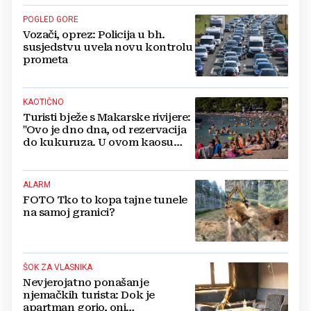
POGLED GORE
Vozači, oprez: Policija u bh.
susjedstvu uvela novu kontrolu
prometa
KAOTIČNO
Turisti bježe s Makarske rivijere:
"Ovo je dno dna, od rezervacija
do kukuruza. U ovom kaosu
ostajem dan i bježim"
ALARM
FOTO Tko to kopa tajne tunele
na samoj granici?
ŠOK ZA VLASNIKA
Nevjerojatno ponašanje
njemačkih turista: Dok je
apartman gorio, oni