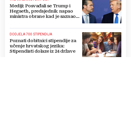
Mediji: Posvađali se Trump i
Hegseth, predsjednik napao
ministra obrane kad je saznao
koliko je raketa na zalihama
DODJELA 700 STIPENDIJA
Poznati dobitnici stipendije za
učenje hrvatskog jezika:
Stipendisti dolaze iz 24 države
CRNE UDOVICE
JEZIVA PREVARA U RUSIJI:
Udaju se za vojnike koji idu u
smrt, pokupe milijune pa
nestanu
POTPUNI PREOKRET
Procurio konačni sporazum o
prekidu rata SAD-a i Irana?
Poražavajući je i alarmantan