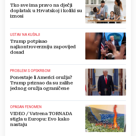
Tko sve ima pravo na dječji
doplatak u Hrvatskoj i koliki su
iznosi
USTAV NA KUŠNJI
Trump potpisao
najkontroverzniju zapovijed
dosad
PROBLEM S OPSKRBOM
Ponestaje li Americi oružja?
Trump priznao da su zalihe
jednog oružja ograničene
OPASAN FENOMEN
VIDEO / Vatrena TORNADA
stigla u Europu: Evo kako
nastaju