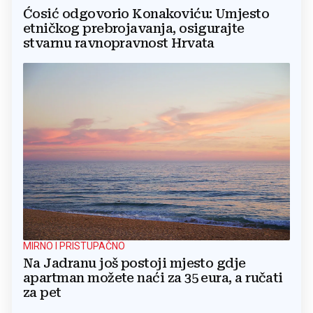
Ćosić odgovorio Konakoviću: Umjesto
etničkog prebrojavanja, osigurajte
stvarnu ravnopravnost Hrvata
MIRNO I PRISTUPAČNO
Na Jadranu još postoji mjesto gdje
apartman možete naći za 35 eura, a ručati
za pet