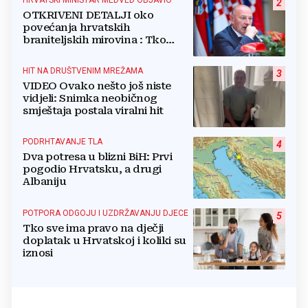
HRVATSKI MINISTAR MEDVED OBJAVIO
2
OTKRIVENI DETALJI oko
povećanja hrvatskih
braniteljskih mirovina : Tko
dobiva, a tko ne
HIT NA DRUŠTVENIM MREŽAMA
3
VIDEO Ovako nešto još niste
vidjeli: Snimka neobičnog
smještaja postala viralni hit
PODRHTAVANJE TLA
4
Dva potresa u blizni BiH: Prvi
pogodio Hrvatsku, a drugi
Albaniju
POTPORA ODGOJU I UZDRŽAVANJU DJECE
5
Tko sve ima pravo na dječji
doplatak u Hrvatskoj i koliki su
iznosi