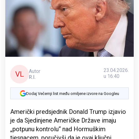
23.04.2026.
Autor
VL
u 16:40
R.I.
Dodaj Večernji list među omiljene izvore na Googleu
Američki predsjednik Donald Trump izjavio
je da Sjedinjene Američke Države imaju
„potpunu kontrolu“ nad Hormuškim
tjesnacem, poručivši da je ovaj ključni