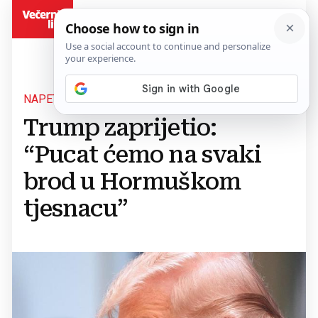
BiH
NAPETO U HORMUZU
Trump zaprijetio:
“Pucat ćemo na svaki
brod u Hormuškom
tjesnacu”