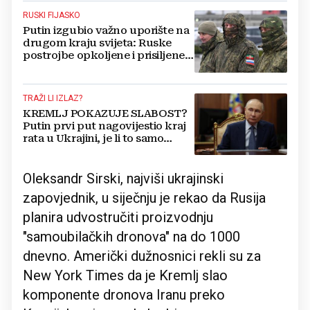
RUSKI FIJASKO
Putin izgubio važno uporište na
drugom kraju svijeta: Ruske
postrojbe opkoljene i prisiljene
na bijeg
TRAŽI LI IZLAZ?
KREMLJ POKAZUJE SLABOST?
Putin prvi put nagovijestio kraj
rata u Ukrajini, je li to samo
privid ili znak
Oleksandr Sirski, najviši ukrajinski
zapovjednik, u siječnju je rekao da Rusija
planira udvostručiti proizvodnju
"samoubilačkih dronova" na do 1000
dnevno. Američki dužnosnici rekli su za
New York Times da je Kremlj slao
komponente dronova Iranu preko