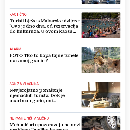
KAOTIČNO
Turisti bježe s Makarske rivijere:
"Ovo je dno dna, od rezervacija
do kukuruza. U ovom kaosu
ostajem dan i bježim"
ALARM
FOTO Tko to kopa tajne tunele
na samoj granici?
ŠOK ZA VLASNIKA
Nevjerojatno ponašanje
njemačkih turista: Dok je
apartman gorio, oni
NAZDRAVLJALI
NE PAMTE NIŠTA SLIČNO
Mehaničari upozoravaju na novi
problem: 'Ovoliko kvarova