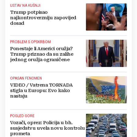
USTAV NA KUŠNJI
Trump potpisao
najkontroverzniju zapovijed
dosad
PROBLEM S OPSKRBOM
Ponestaje li Americi oružja?
Trump priznao da su zalihe
jednog oružja ograničene
OPASAN FENOMEN
VIDEO / Vatrena TORNADA
stigla u Europu: Evo kako
nastaju
POGLED GORE
Vozači, oprez: Policija u bh.
susjedstvu uvela novu kontrolu
prometa