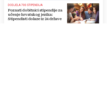
DODJELA 700 STIPENDIJA
Poznati dobitnici stipendije za
učenje hrvatskog jezika:
Stipendisti dolaze iz 24 države
CRNE UDOVICE
JEZIVA PREVARA U RUSIJI:
Udaju se za vojnike koji idu u
smrt, pokupe milijune pa
nestanu
POTPUNI PREOKRET
Procurio konačni sporazum o
prekidu rata SAD-a i Irana?
Poražavajući je i alarmantan
KRIZA NA POMOLU
NOVI MASOVNI JURIŠ Migranti
već imaju karte i upute, a sve bi
se moglo dogoditi 15. kolovoza?