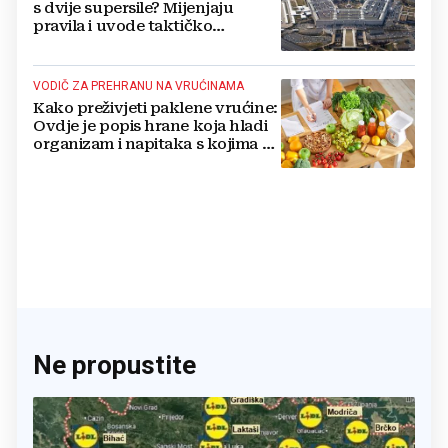
s dvije supersile? Mijenjaju
pravila i uvode taktičko
nuklearno oružje
VODIČ ZA PREHRANU NA VRUĆINAMA
Kako preživjeti paklene vrućine:
Ovdje je popis hrane koja hladi
organizam i napitaka s kojima si
činite 'medvjeđu uslugu'
Ne propustite