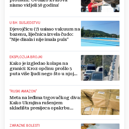
nismo vidjeli 50 godina'
U BH. SUSJEDSTVU
Djevojčicu (7) usisao vakuum na
bazenu, liječnica izvela čudo:
"Nije disala i nije imala puls"
EKSPLOZIJA BROJKI
Kako je izgledao kolaps na
granici: Kroz općinu prošlo 5
puta više ljudi nego što u njoj
živi, čekanja trajala po 15 sati!
"RUSKI AMAZON"
Meta na leđima trgovačkog diva:
Kako Ukrajina rušenjem
skladišta presijeca opskrbu
vojske i ruši financije Kremlja
ZARAZNE BOLESTI