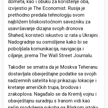
dometa, kao i obuku za korištenje oba,
izvijestio je The Economist. Rusija je
prethodno predala tehnologiju svom
najbližem bliskoistočnom savezniku za
usavršavanje dizajna svojih dronova
Shahed, koristeći iskustvo iz rata u Ukrajini .
Nadogradnje su osmišljene kako bi se
poboljšala komunikacija, navigacija i
ciljanje, prema The Wall Street Journalu.
Također se smatra da je Moskva Teheranu
dostavljala obavještajne podatke sa svojih
nadzemnih satelita koji prikazuju lokacije i
kretanje američkih trupa, brodova i
zrakoplova. Nagađalo se da Kremlj vojnu i
obavještajnu suradnju s Iranom vidi kao
način produljenja sukoba na Bliskom istoku,