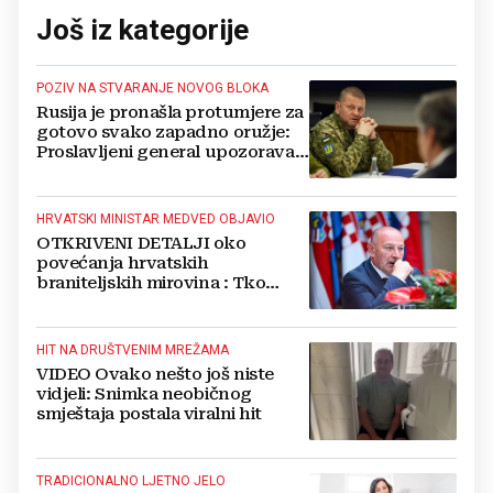
Još iz kategorije
POZIV NA STVARANJE NOVOG BLOKA
Rusija je pronašla protumjere za
gotovo svako zapadno oružje:
Proslavljeni general upozorava
NATO
HRVATSKI MINISTAR MEDVED OBJAVIO
OTKRIVENI DETALJI oko
povećanja hrvatskih
braniteljskih mirovina : Tko
dobiva, a tko ne
HIT NA DRUŠTVENIM MREŽAMA
VIDEO Ovako nešto još niste
vidjeli: Snimka neobičnog
smještaja postala viralni hit
TRADICIONALNO LJETNO JELO