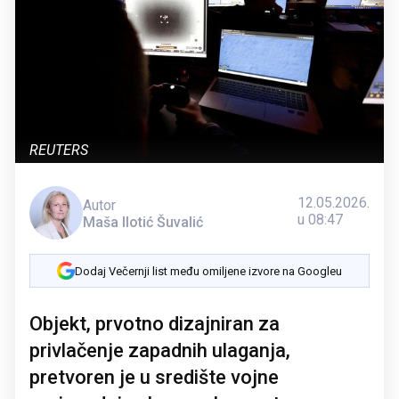
REUTERS
12.05.2026.
Autor
u 08:47
Maša Ilotić Šuvalić
Dodaj Večernji list među omiljene izvore na Googleu
Objekt, prvotno dizajniran za
privlačenje zapadnih ulaganja,
pretvoren je u središte vojne