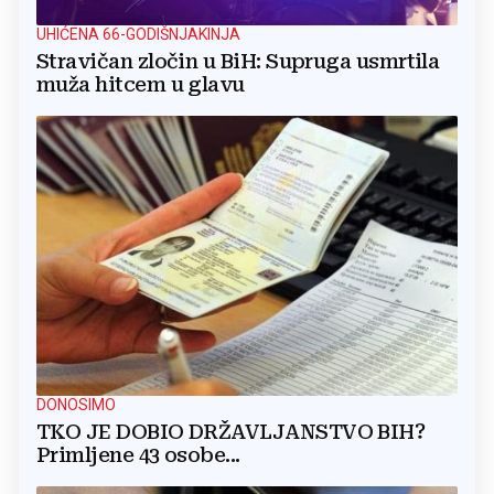
UHIĆENA 66-GODIŠNJAKINJA
Stravičan zločin u BiH: Supruga usmrtila
muža hitcem u glavu
DONOSIMO
TKO JE DOBIO DRŽAVLJANSTVO BIH?
Primljene 43 osobe...