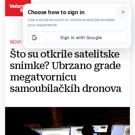
BiH
NOVI KOMPLEKS
Što su otkrile satelitske
snimke? Ubrzano grade
megatvornicu
samoubilačkih dronova