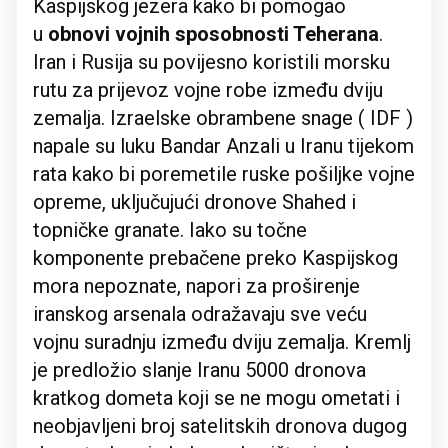
Kaspijskog jezera kako bi pomogao
u
obnovi vojnih sposobnosti Teherana
.
Iran i Rusija su povijesno koristili morsku
rutu za prijevoz vojne robe između dviju
zemalja. Izraelske obrambene snage ( IDF )
napale su luku Bandar Anzali u Iranu tijekom
rata kako bi poremetile ruske pošiljke vojne
opreme, uključujući dronove Shahed i
topničke granate. Iako su točne
komponente prebačene preko Kaspijskog
mora nepoznate, napori za proširenje
iranskog arsenala odražavaju sve veću
vojnu suradnju između dviju zemalja. Kremlj
je predložio slanje Iranu 5000 dronova
kratkog dometa koji se ne mogu ometati i
neobjavljeni broj satelitskih dronova dugog