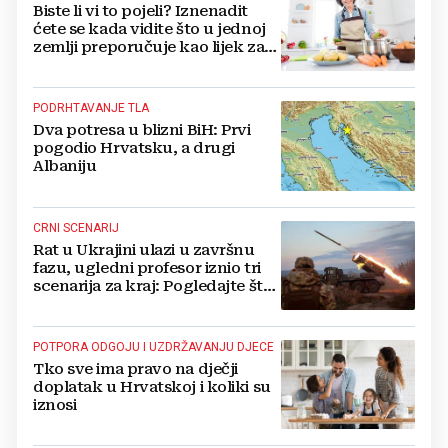
Biste li vi to pojeli? Iznenadit
ćete se kada vidite što u jednoj
zemlji preporučuje kao lijek za
vrućinu
PODRHTAVANJE TLA
Dva potresa u blizni BiH: Prvi
pogodio Hrvatsku, a drugi
Albaniju
CRNI SCENARIJ
Rat u Ukrajini ulazi u završnu
fazu, ugledni profesor iznio tri
scenarija za kraj: Pogledajte što
u tajnosti rade Nijemci
POTPORA ODGOJU I UZDRŽAVANJU DJECE
Tko sve ima pravo na dječji
doplatak u Hrvatskoj i koliki su
iznosi