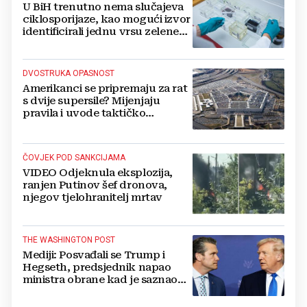
U BiH trenutno nema slučajeva
ciklosporijaze, kao mogući izvor
identificirali jednu vrsu zelene
salate
DVOSTRUKA OPASNOST
Amerikanci se pripremaju za rat
s dvije supersile? Mijenjaju
pravila i uvode taktičko
nuklearno oružje
ČOVJEK POD SANKCIJAMA
VIDEO Odjeknula eksplozija,
ranjen Putinov šef dronova,
njegov tjelohranitelj mrtav
THE WASHINGTON POST
Mediji: Posvađali se Trump i
Hegseth, predsjednik napao
ministra obrane kad je saznao
koliko je raketa na zalihama