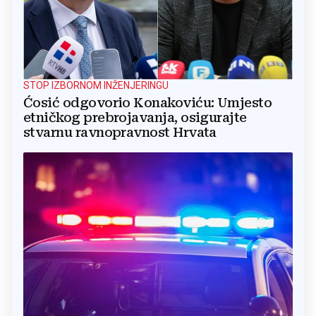
STOP IZBORNOM INŽENJERINGU
Ćosić odgovorio Konakoviću: Umjesto
etničkog prebrojavanja, osigurajte
stvarnu ravnopravnost Hrvata