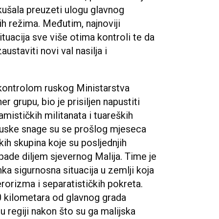
kušala preuzeti ulogu glavnog
ih režima. Međutim, najnoviji
ituacija sve više otima kontroli te da
ustaviti novi val nasilja i
d kontrolom ruskog Ministarstva
r grupu, bio je prisiljen napustiti
mističkih militanata i tuareških
 ruske snage su se prošlog mjeseca
ih skupina koje su posljednjih
pade diljem sjevernog Malija. Time je
ka sigurnosna situacija u zemlji koja
rorizma i separatističkih pokreta.
0 kilometara od glavnog grada
 regiji nakon što su ga malijska