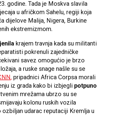
023. godine. Tada je Moskva slavila
ecaja u afričkom Sahelu, regiji koja
 dijelove Malija, Nigera, Burkine
đenih ekstremizmom.
enila
krajem travnja kada su militanti
paratisti pokrenuli zajedničke
čekivani savez omogućio je brzo
ložaja, a ruske snage našle su se
CNN
,
pripadnici Africa Corpsa morali
ju iz grada kako bi izbjegli
potpuno
uštvenim mrežama ubrzo su se
smijavaju kolonu ruskih vozila
 ozbiljan udarac reputaciji Kremlja u