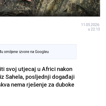
11.05.2026.
u 22:13
đu omiljene izvore na Googleu
iti svoj utjecaj u Africi nakon
z Sahela, posljednji događaji
skva nema rješenje za duboke