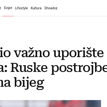
Svijet
t
Lifestyle
Kultura
Showbiz
io važno uporišt
ta: Ruske postrojb
 na bijeg