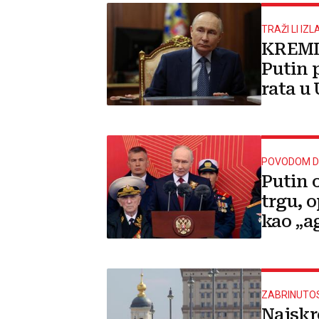
TRAŽI LI IZL
KREML
Putin 
rata u 
ili zna
POVODOM D
Putin 
trgu, 
kao „a
naoruž
ZABRINUTOS
Najskr