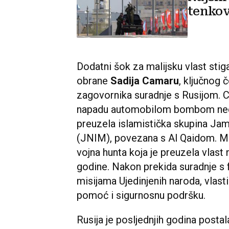
tenkov
Dodatni šok za malijsku vlast stig
obrane
Sadija Camaru
, ključnog 
zagovornika suradnje s Rusijom. 
napadu automobilom bombom ned
preuzela islamistička skupina Jam
(JNIM), povezana s Al Qaidom. Ma
vojna hunta koja je preuzela vlast
godine. Nakon prekida suradnje s
misijama Ujedinjenih naroda, vlast
pomoć i sigurnosnu podršku.
Rusija je posljednjih godina postal