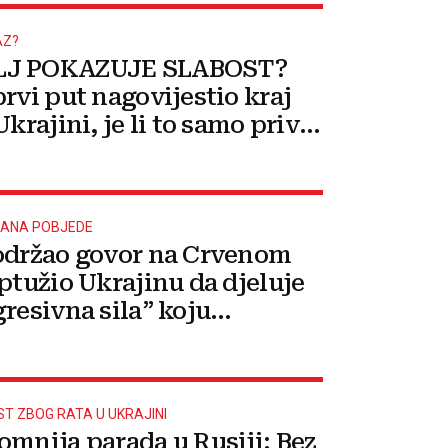
AZ?
J POKAZUJE SLABOST?
prvi put nagovijestio kraj
Ukrajini, je li to samo privid
k
ANA POBJEDE
održao govor na Crvenom
optužio Ukrajinu da djeluje
gresivna sila” koju
ava NATO savez
T ZBOG RATA U UKRAJINI
omnija parada u Rusiji: Bez