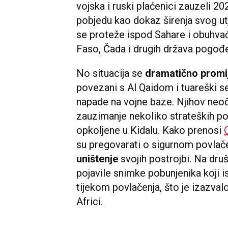
vojska i ruski plaćenici zauzeli 2
pobjedu kao dokaz širenja svog utj
se proteže ispod Sahare i obuhvaća
Faso, Čada i drugih država pogo
No situacija se
dramatično promij
povezani s Al Qaidom i tuareški se
napade na vojne baze. Njihov neo
zauzimanje nekoliko strateških po
opkoljene u Kidalu. Kako prenosi
su pregovarati o sigurnom povlačen
uništenje
svojih postrojbi. Na dr
pojavile snimke pobunjenika koji i
tijekom povlačenja, što je izazvalo
Africi.