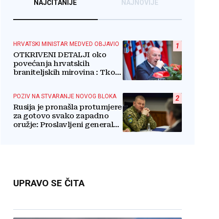
NAJČITANIJE
NAJNOVIJE
HRVATSKI MINISTAR MEDVED OBJAVIO
1
OTKRIVENI DETALJI oko
povećanja hrvatskih
braniteljskih mirovina : Tko
dobiva, a tko ne
POZIV NA STVARANJE NOVOG BLOKA
2
Rusija je pronašla protumjere
za gotovo svako zapadno
oružje: Proslavljeni general
upozorava NATO
UPRAVO SE ČITA