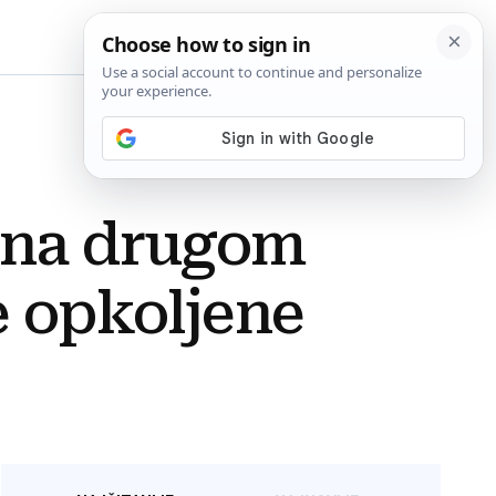
BiH
e na drugom
e opkoljene