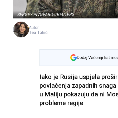
SERGEY PIVOVAROv/REUTERS
Autor
Tea Tokić
Dodaj Večernji list me
Iako je Rusija uspjela prošir
povlačenja zapadnih snaga i
u Maliju pokazuju da ni Mo
probleme regije