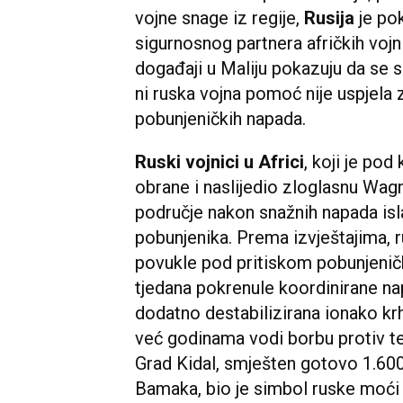
vojne snage iz regije,
Rusija
je po
sigurnosnog partnera afričkih vojn
događaji u Maliju pokazuju da se s
ni ruska vojna pomoć nije uspjela za
pobunjeničkih napada.
Ruski vojnici u Africi
, koji je po
obrane i naslijedio zloglasnu Wagne
područje nakon snažnih napada isla
pobunjenika. Prema izvještajima,
povukle pod pritiskom pobunjeničk
tjedana pokrenule koordinirane na
dodatno destabilizirana ionako krh
već godinama vodi borbu protiv te
Grad Kidal, smješten gotovo 1.60
Bamaka, bio je simbol ruske moći u