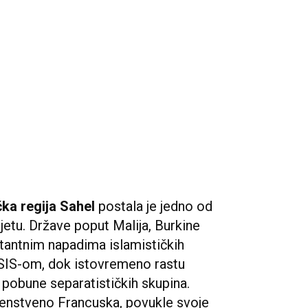
čka regija Sahel
postala je jedno od
ijetu. Države poput Malija, Burkine
tantnim napadima islamističkih
ISIS-om, dok istovremeno rastu
 i pobune separatističkih skupina.
enstveno Francuska, povukle svoje