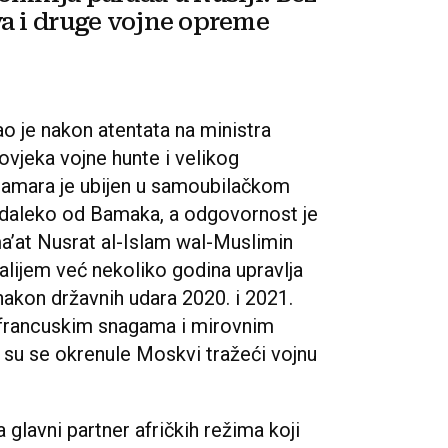
a i druge vojne opreme
ao je nakon atentata na ministra
čovjeka vojne hunte i velikog
Camara je ubijen u samoubilačkom
aleko od Bamaka, a odgovornost je
a’at Nusrat al-Islam wal-Muslimin
lijem već nekoliko godina upravlja
 nakon državnih udara 2020. i 2021.
 francuskim snagama i mirovnim
i su se okrenule Moskvi tražeći vojnu
a glavni partner afričkih režima koji