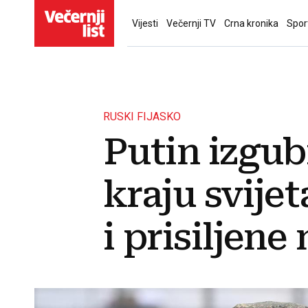
Vijesti
Večernji TV
Crna kronika
Spor
RUSKI FIJASKO
Putin izgub
kraju svije
i prisiljene