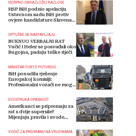
ISCRPNO OBRAZLOŽILI RAZLOGE
HSP BiH podnio apelaciju
Ustavnom sudu BiH protiv
ovjere kandidature Slavena
Kovačevića
OPTUŽBE SE NASTAVLJAJU
BUKNUO VERBALNI RAT
Vučić i Helez se posvađali oko
Bugojna, padaju teške riječi
MINISTAR FORTO POTVRDIO
BiH ponudila rješenje
Europskoj komisiji:
Profesionalni vozači ne mogu
više čekati
DVOSTRUKA OPASNOST
Amerikanci se pripremaju za
rat s dvije supersile?
Mijenjaju pravila i uvode
taktičko nuklearno oružje
VODIČ ZA PREHRANU NA VRUĆINAMA