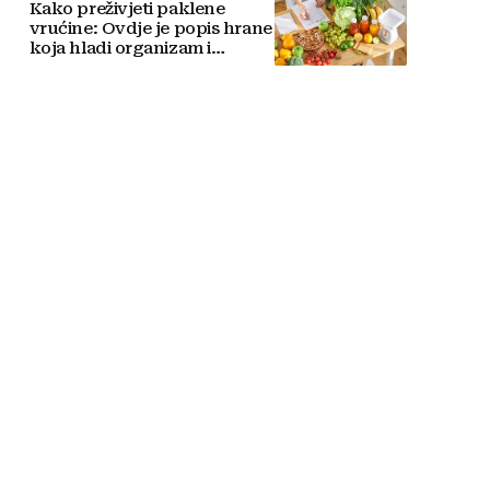
Kako preživjeti paklene
vrućine: Ovdje je popis hrane
koja hladi organizam i
napitaka s kojima si činite
'medvjeđu uslugu'