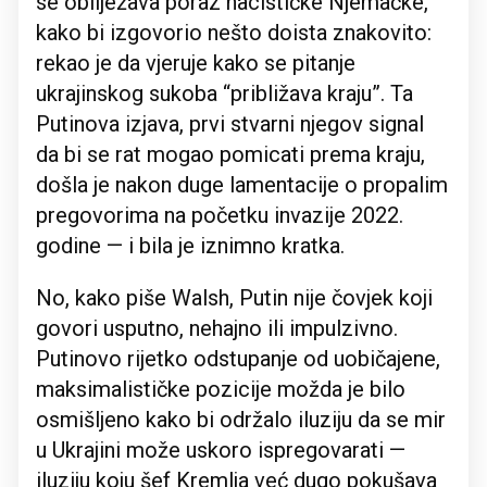
se obilježava poraz nacističke Njemačke,
kako bi izgovorio nešto doista znakovito:
rekao je da vjeruje kako se pitanje
ukrajinskog sukoba “približava kraju”. Ta
Putinova izjava, prvi stvarni njegov signal
da bi se rat mogao pomicati prema kraju,
došla je nakon duge lamentacije o propalim
pregovorima na početku invazije 2022.
godine — i bila je iznimno kratka.
No, kako piše Walsh, Putin nije čovjek koji
govori usputno, nehajno ili impulzivno.
Putinovo rijetko odstupanje od uobičajene,
maksimalističke pozicije možda je bilo
osmišljeno kako bi održalo iluziju da se mir
u Ukrajini može uskoro ispregovarati —
iluziju koju šef Kremlja već dugo pokušava