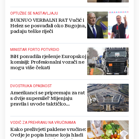
Kovačevića
OPTUŽBE SE NASTAVLJAJU
BUKNUO VERBALNI RAT Vučić i
Helez se posvađali oko Bugojna,
padaju teške riječi
MINISTAR FORTO POTVRDIO
BiH ponudila rješenje Europskoj
komisiji: Profesionalni vozači ne
mogu više čekati
DVOSTRUKA OPASNOST
Amerikanci se pripremaju za rat
s dvije supersile? Mijenjaju
pravila i uvode taktičko
nuklearno oružje
VODIČ ZA PREHRANU NA VRUĆINAMA
Kako preživjeti paklene vrućine:
Ovdje je popis hrane koja hladi