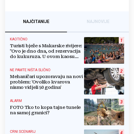
NAJČITANIJE
NAJNOVIJE
KAOTIČNO
1
Turisti bježe s Makarske rivijere:
"Ovo je dno dna, od rezervacija
do kukuruza. U ovom kaosu
ostajem dan i bježim"
NE PAMTE NIŠTA SLIČNO
2
Mehaničari upozoravaju na novi
problem: 'Ovoliko kvarova
nismo vidjeli 50 godina'
ALARM
3
FOTO Tko to kopa tajne tunele
na samoj granici?
CRNI SCENARIJ
4