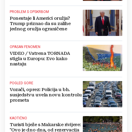
PROBLEM S OPSKRBOM
Ponestaje li Americi oružja?
Trump priznao da su zalihe
jednog oružja ograničene
OPASAN FENOMEN
VIDEO / Vatrena TORNADA
stigla u Europu: Evo kako
nastaju
POGLED GORE
Vozači, oprez: Policija u bh.
susjedstvu uvela novu kontrolu
prometa
KAOTIČNO
Turisti bježe s Makarske rivijere:
"Ovo je dno dna, od rezervacija