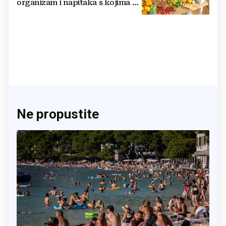
organizam i napitaka s kojima si
činite 'medvjeđu uslugu'
Ne propustite