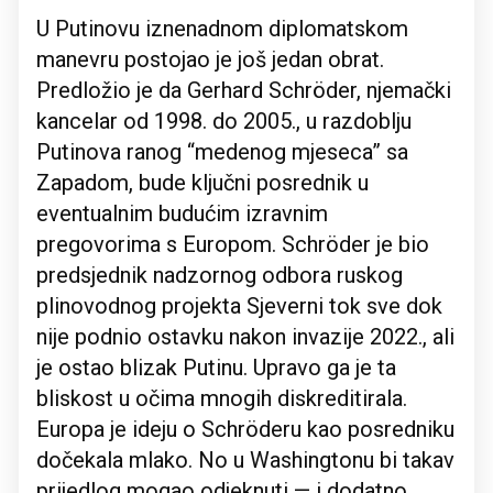
U Putinovu iznenadnom diplomatskom
manevru postojao je još jedan obrat.
Predložio je da Gerhard Schröder, njemački
kancelar od 1998. do 2005., u razdoblju
Putinova ranog “medenog mjeseca” sa
Zapadom, bude ključni posrednik u
eventualnim budućim izravnim
pregovorima s Europom. Schröder je bio
predsjednik nadzornog odbora ruskog
plinovodnog projekta Sjeverni tok sve dok
nije podnio ostavku nakon invazije 2022., ali
je ostao blizak Putinu. Upravo ga je ta
bliskost u očima mnogih diskreditirala.
Europa je ideju o Schröderu kao posredniku
dočekala mlako. No u Washingtonu bi takav
prijedlog mogao odjeknuti — i dodatno