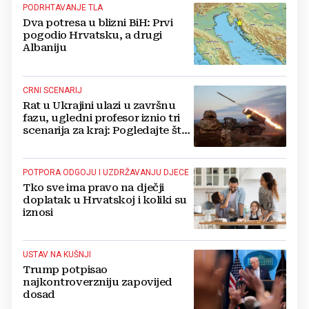
PODRHTAVANJE TLA
Dva potresa u blizni BiH: Prvi
pogodio Hrvatsku, a drugi
Albaniju
CRNI SCENARIJ
Rat u Ukrajini ulazi u završnu
fazu, ugledni profesor iznio tri
scenarija za kraj: Pogledajte što
u tajnosti rade Nijemci
POTPORA ODGOJU I UZDRŽAVANJU DJECE
Tko sve ima pravo na dječji
doplatak u Hrvatskoj i koliki su
iznosi
USTAV NA KUŠNJI
Trump potpisao
najkontroverzniju zapovijed
dosad