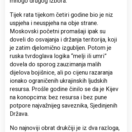
mnogo drugog izbora.
Tijek rata tijekom četiri godine bio je niz
uspjeha i neuspjeha na obje strane.
Moskovski početni promašaji ipak su
doveli do osvajanja i držanja teritorija, koji
je zatim djelomično izgubljen. Potom je
ruska tvrdoglava logika “melji ili umri”
dovela do sporog zauzimanja malih
dijelova bojišnice, ali po cijenu razaranja
ionako ograničenih ukrajinskih ljudskih
resursa. Prošle godine činilo se da je Kijev
na konopcima: bez resursa i bez pune
potpore najvažnijeg saveznika, Sjedinjenih
Država.
No najnoviji obrat drukčiji je iz dva razloga,