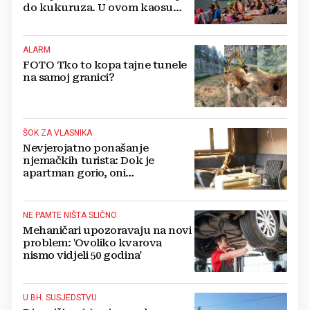
do kukuruza. U ovom kaosu
ostajem dan i bježim"
ALARM
FOTO Tko to kopa tajne tunele
na samoj granici?
ŠOK ZA VLASNIKA
Nevjerojatno ponašanje
njemačkih turista: Dok je
apartman gorio, oni
NAZDRAVLJALI
NE PAMTE NIŠTA SLIČNO
Mehaničari upozoravaju na novi
problem: 'Ovoliko kvarova
nismo vidjeli 50 godina'
U BH. SUSJEDSTVU