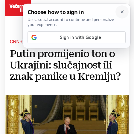
BiH
CNN-OVA ANALIZA
Putin promijenio ton o
Ukrajini: slučajnost ili
znak panike u Kremlju?