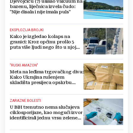
Djevojčicu (7) usisao vakuum na
bazenu, liječnica izvela čudo:
"Nije disala i nije imala puls"
EKSPLOZIJA BROJKI
Kako je izgledao kolaps na
granici: Kroz općinu prošlo 5
puta više ljudi nego što u njoj
živi, čekanja trajala po 15 sati!
"RUSKI AMAZON"
Meta na leđima trgovačkog diva:
Kako Ukrajina rušenjem
skladišta presijeca opskrbu
vojske i ruši financije Kremlja
ZARAZNE BOLESTI
U BiH trenutno nema slučajeva
ciklosporijaze, kao mogući izvor
identificirali jednu vrsu zelene
salate