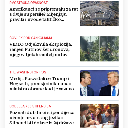
DVOSTRUKA OPASNOST
Amerikanci se pripremaju za rat
s dvije supersile? Mijenjaju
pravila i uvode taktičko
nuklearno oružje
ČOVJEK POD SANKCIJAMA
VIDEO Odjeknula eksplozija,
ranjen Putinov šef dronova,
njegov tjelohranitelj mrtav
THE WASHINGTON POST
Mediji: Posvađali se Trump i
Hegseth, predsjednik napao
ministra obrane kad je saznao
koliko je raketa na zalihama
DODJELA 700 STIPENDIJA
Poznati dobitnici stipendije za
učenje hrvatskog jezika:
Stipendisti dolaze iz 24 države