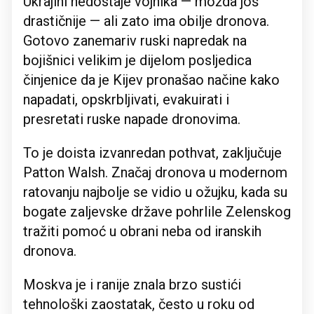
Ukrajini nedostaje vojnika — možda još
drastičnije — ali zato ima obilje dronova.
Gotovo zanemariv ruski napredak na
bojišnici velikim je dijelom posljedica
činjenice da je Kijev pronašao načine kako
napadati, opskrbljivati, evakuirati i
presretati ruske napade dronovima.
To je doista izvanredan pothvat, zaključuje
Patton Walsh. Značaj dronova u modernom
ratovanju najbolje se vidio u ožujku, kada su
bogate zaljevske države pohrlile Zelenskog
tražiti pomoć u obrani neba od iranskih
dronova.
Moskva je i ranije znala brzo sustići
tehnološki zaostatak, često u roku od