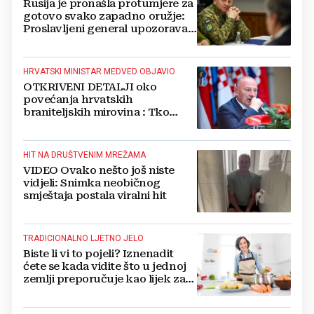
Rusija je pronašla protumjere za
gotovo svako zapadno oružje:
Proslavljeni general upozorava
NATO
HRVATSKI MINISTAR MEDVED OBJAVIO
OTKRIVENI DETALJI oko
povećanja hrvatskih
braniteljskih mirovina : Tko
dobiva, a tko ne
HIT NA DRUŠTVENIM MREŽAMA
VIDEO Ovako nešto još niste
vidjeli: Snimka neobičnog
smještaja postala viralni hit
TRADICIONALNO LJETNO JELO
Biste li vi to pojeli? Iznenadit
ćete se kada vidite što u jednoj
zemlji preporučuje kao lijek za
vrućinu