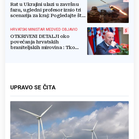
Rat u Ukrajini ulazi u završnu
fazu, ugledni profesor iznio tri
scenarija za kraj: Pogledajte što
u tajnosti rade Nijemci
HRVATSKI MINISTAR MEDVED OBJAVIO
5
OTKRIVENI DETALJI oko
povećanja hrvatskih
braniteljskih mirovina : Tko
dobiva, a tko ne
UPRAVO SE ČITA