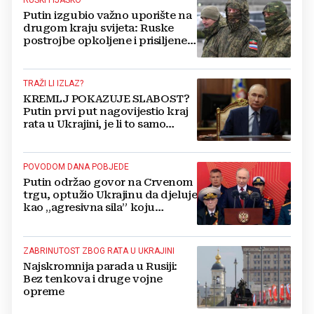
RUSKI FIJASKO
Putin izgubio važno uporište na
drugom kraju svijeta: Ruske
postrojbe opkoljene i prisiljene
na bijeg
TRAŽI LI IZLAZ?
KREMLJ POKAZUJE SLABOST?
Putin prvi put nagovijestio kraj
rata u Ukrajini, je li to samo
privid ili znak
POVODOM DANA POBJEDE
Putin održao govor na Crvenom
trgu, optužio Ukrajinu da djeluje
kao „agresivna sila” koju
naoružava NATO savez
ZABRINUTOST ZBOG RATA U UKRAJINI
Najskromnija parada u Rusiji:
Bez tenkova i druge vojne
opreme