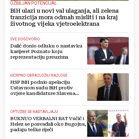
OZBILJAN POTENCIJAL
BiH ulazi u novi val ulaganja, ali zelena
tranzicija mora odmah misliti i na kraj
životnog vijeka vjetroelektrana
SVE DOGOVORIO
Dalić donio odluku o nastavku
karijere! Poznato koju
reprezentaciju preuzima
ISCRPNO OBRAZLOŽILI RAZLOGE
HSP BiH podnio apelaciju
Ustavnom sudu BiH protiv
ovjere kandidature Slavena
Kovačevića
OPTUŽBE SE NASTAVLJAJU
BUKNUO VERBALNI RAT Vučić i
Helez se posvađali oko Bugojna,
padaju teške riječi