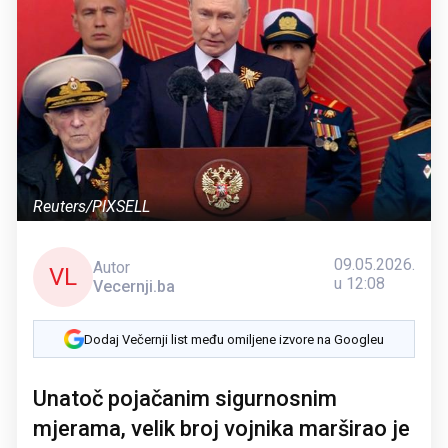
Reuters/PIXSELL
09.05.2026.
Autor
VL
u 12:08
Vecernji.ba
Dodaj Večernji list među omiljene izvore na Googleu
Unatoč pojačanim sigurnosnim
mjerama, velik broj vojnika marširao je