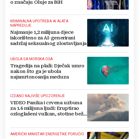
o značaju Oluje za BiH
KRIMINALNA UPOTREBA AI ALATA
NAPREDUJE
Najmanje 1,2 milijuna djece
iskorišteno za AI-generirani
sadržaj seksualnog zlostavljanja
UBOLA GA MORSKA OSA
Tragedija na plaži: Dječak umro
nakon što ga je ubola
najsmrtonosnija meduza
IZDANO NAJVIŠE UPOZORENJE
VIDEO Panika i crvena uzbuna
za 1.6 milijuna ljudi: Eruptirao
ozloglašeni vulkan, stotine beže
pred bujicama lave!
AMERIČKI MINISTAR ENERGETIKE PORUČIO