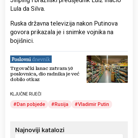
Jinping i brazilski predsjednik Luiz Inácio
Lula da Silva.
Ruska državna televizija nakon Putinova
govora prikazala je i snimke vojnika na
bojišnici.
Trgovački lanac zatvara 50
poslovnica, dio radnika je već
dobilo otkaz
KLJUČNE RIJEČI
Dan pobjede
Rusija
Vladimir Putin