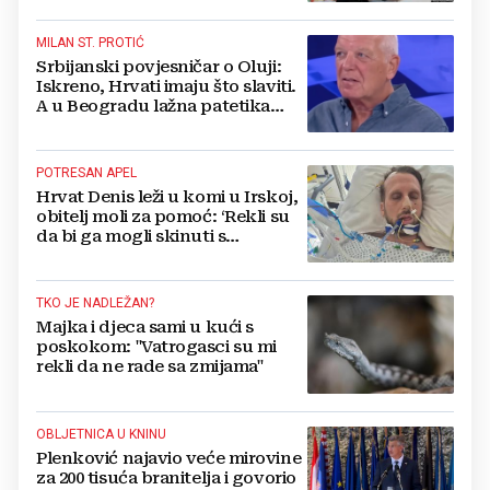
MILAN ST. PROTIĆ
Srbijanski povjesničar o Oluji:
Iskreno, Hrvati imaju što slaviti.
A u Beogradu lažna patetika
vlasti i krokodilske suze
POTRESAN APEL
Hrvat Denis leži u komi u Irskoj,
obitelj moli za pomoć: ‘Rekli su
da bi ga mogli skinuti s
aparata...‘
TKO JE NADLEŽAN?
Majka i djeca sami u kući s
poskokom: "Vatrogasci su mi
rekli da ne rade sa zmijama"
OBLJETNICA U KNINU
Plenković najavio veće mirovine
za 200 tisuća branitelja i govorio