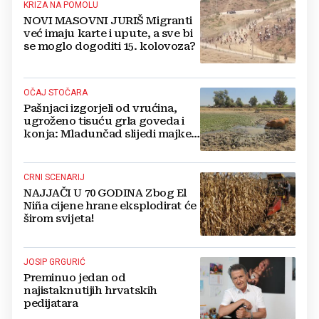
KRIZA NA POMOLU
NOVI MASOVNI JURIŠ Migranti
već imaju karte i upute, a sve bi
se moglo dogoditi 15. kolovoza?
OČAJ STOČARA
Pašnjaci izgorjeli od vrućina,
ugroženo tisuću grla goveda i
konja: Mladunčad slijedi majke,
ugibaju u mulju
CRNI SCENARIJ
NAJJAČI U 70 GODINA Zbog El
Niña cijene hrane eksplodirat će
širom svijeta!
JOSIP GRGURIĆ
Preminuo jedan od
najistaknutijih hrvatskih
pedijatara