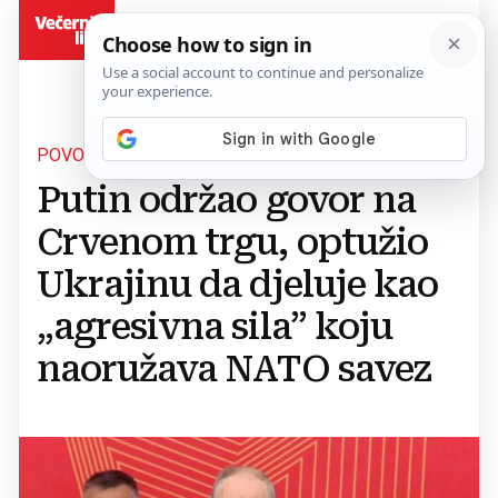
BiH
POVODOM DANA POBJEDE
Putin održao govor na
Crvenom trgu, optužio
Ukrajinu da djeluje kao
„agresivna sila” koju
naoružava NATO savez