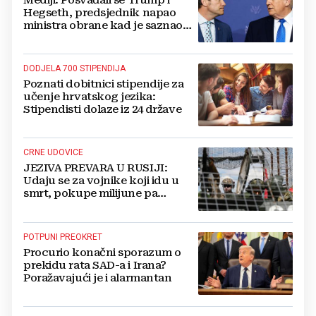
Mediji: Posvađali se Trump i
Hegseth, predsjednik napao
ministra obrane kad je saznao
koliko je raketa na zalihama
DODJELA 700 STIPENDIJA
Poznati dobitnici stipendije za
učenje hrvatskog jezika:
Stipendisti dolaze iz 24 države
CRNE UDOVICE
JEZIVA PREVARA U RUSIJI:
Udaju se za vojnike koji idu u
smrt, pokupe milijune pa
nestanu
POTPUNI PREOKRET
Procurio konačni sporazum o
prekidu rata SAD-a i Irana?
Poražavajući je i alarmantan