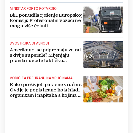
MINISTAR FORTO POTVRDIO
BiH ponudila rješenje Europskoj
komisiji: Profesionalni vozači ne
mogu više čekati
DVOSTRUKA OPASNOST
Amerikanci se pripremaju za rat
s dvije supersile? Mijenjaju
pravila i uvode taktičko
nuklearno oružje
VODIČ ZA PREHRANU NA VRUĆINAMA
Kako preživjeti paklene vrućine:
Ovdje je popis hrane koja hladi
organizam i napitaka s kojima si
činite 'medvjeđu uslugu'