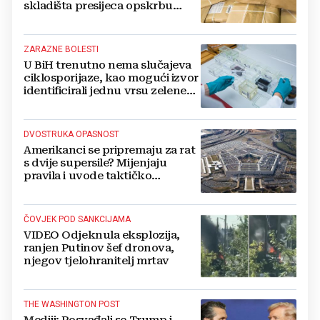
skladišta presijeca opskrbu
vojske i ruši financije Kremlja
ZARAZNE BOLESTI
U BiH trenutno nema slučajeva
ciklosporijaze, kao mogući izvor
identificirali jednu vrsu zelene
salate
DVOSTRUKA OPASNOST
Amerikanci se pripremaju za rat
s dvije supersile? Mijenjaju
pravila i uvode taktičko
nuklearno oružje
ČOVJEK POD SANKCIJAMA
VIDEO Odjeknula eksplozija,
ranjen Putinov šef dronova,
njegov tjelohranitelj mrtav
THE WASHINGTON POST