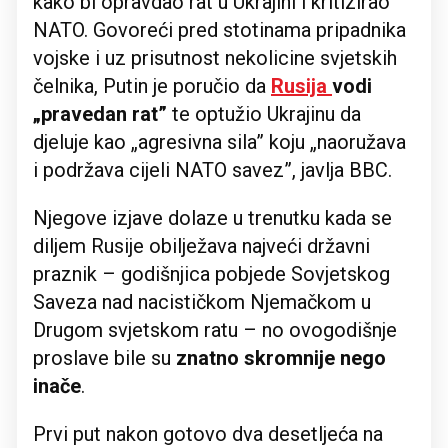
kako bi opravdao rat u Ukrajini i kritizirao
NATO. Govoreći pred stotinama pripadnika
vojske i uz prisutnost nekolicine svjetskih
čelnika, Putin je poručio da
Rusija
vodi
„pravedan rat”
te optužio Ukrajinu da
djeluje kao „agresivna sila” koju „naoružava
i podržava cijeli NATO savez”, javlja BBC.
Njegove izjave dolaze u trenutku kada se
diljem Rusije obilježava najveći državni
praznik – godišnjica pobjede Sovjetskog
Saveza nad nacističkom Njemačkom u
Drugom svjetskom ratu – no ovogodišnje
proslave bile su
znatno skromnije nego
inače
.
Prvi put nakon gotovo dva desetljeća na