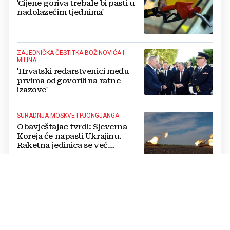
'Cijene goriva trebale bi pasti u
nadolazećim tjednima'
ZAJEDNIČKA ČESTITKA BOŽINOVIĆA I
MILINA
'Hrvatski redarstvenici među
prvima odgovorili na ratne
izazove'
SURADNJA MOSKVE I PJONGJANGA
Obavještajac tvrdi: Sjeverna
Koreja će napasti Ukrajinu.
Raketna jedinica se već
raspoređuje
UOČI IZBORA
Novi neprijatelj Donalda
Trumpa: Eskalirao geopolitički
skandal, odnosi s rastućom
svjetskom silom na rubu
pucanja