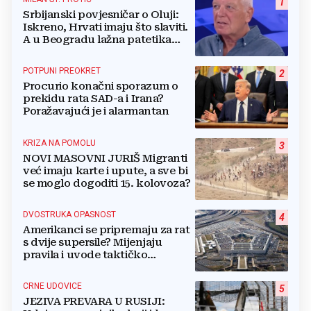
1
Srbijanski povjesničar o Oluji:
Iskreno, Hrvati imaju što slaviti.
A u Beogradu lažna patetika
vlasti i krokodilske suze
POTPUNI PREOKRET
2
Procurio konačni sporazum o
prekidu rata SAD-a i Irana?
Poražavajući je i alarmantan
KRIZA NA POMOLU
3
NOVI MASOVNI JURIŠ Migranti
već imaju karte i upute, a sve bi
se moglo dogoditi 15. kolovoza?
DVOSTRUKA OPASNOST
4
Amerikanci se pripremaju za rat
s dvije supersile? Mijenjaju
pravila i uvode taktičko
nuklearno oružje
CRNE UDOVICE
5
JEZIVA PREVARA U RUSIJI: