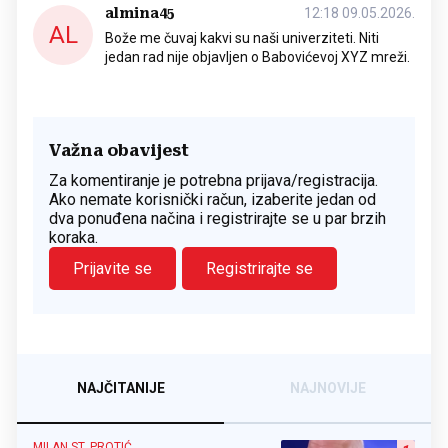
almina45
12:18 09.05.2026.
AL
Bože me čuvaj kakvi su naši univerziteti. Niti
jedan rad nije objavljen o Babovićevoj XYZ mreži.
Važna obavijest
Za komentiranje je potrebna prijava/registracija.
Ako nemate korisnički račun, izaberite jedan od
dva ponuđena načina i registrirajte se u par brzih
koraka.
Prijavite se
Registrirajte se
NAJČITANIJE
NAJNOVIJE
MILAN ST. PROTIĆ