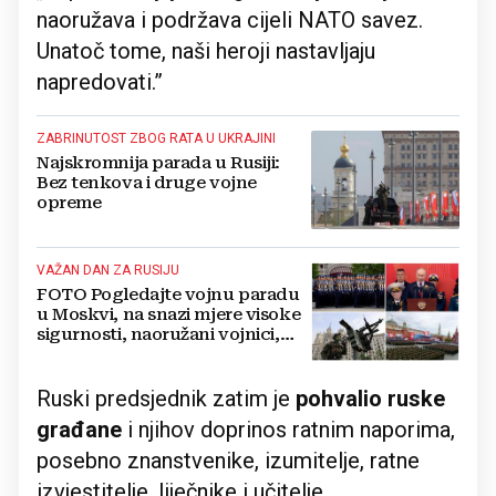
naoružava i podržava cijeli NATO savez.
Unatoč tome, naši heroji nastavljaju
napredovati.”
ZABRINUTOST ZBOG RATA U UKRAJINI
Najskromnija parada u Rusiji:
Bez tenkova i druge vojne
opreme
VAŽAN DAN ZA RUSIJU
FOTO Pogledajte vojnu paradu
u Moskvi, na snazi mjere visoke
sigurnosti, naoružani vojnici,
blokirane ceste
Ruski predsjednik zatim je
pohvalio ruske
građane
i njihov doprinos ratnim naporima,
posebno znanstvenike, izumitelje, ratne
izvjestitelje, liječnike i učitelje.