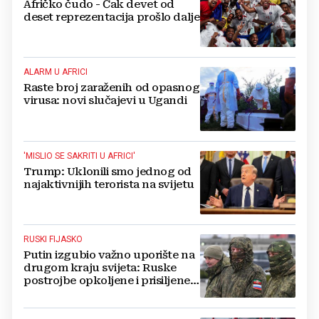
Afričko čudo - Čak devet od
deset reprezentacija prošlo dalje
ALARM U AFRICI
Raste broj zaraženih od opasnog
virusa: novi slučajevi u Ugandi
'MISLIO SE SAKRITI U AFRICI'
Trump: Uklonili smo jednog od
najaktivnijih terorista na svijetu
RUSKI FIJASKO
Putin izgubio važno uporište na
drugom kraju svijeta: Ruske
postrojbe opkoljene i prisiljene
na bijeg