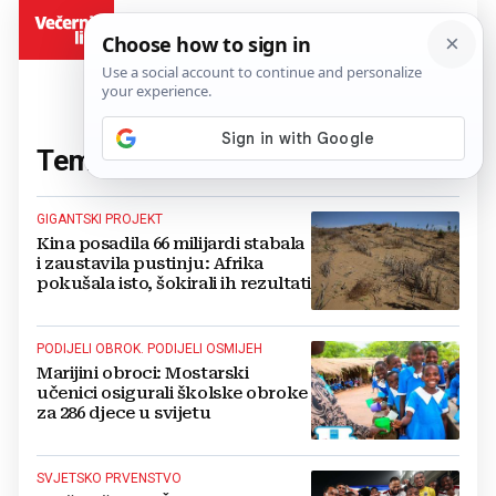
BiH
Tema:
Afrika
(55 članaka)
GIGANTSKI PROJEKT
Kina posadila 66 milijardi stabala
i zaustavila pustinju: Afrika
pokušala isto, šokirali ih rezultati
PODIJELI OBROK. PODIJELI OSMIJEH
Marijini obroci: Mostarski
učenici osigurali školske obroke
za 286 djece u svijetu
SVJETSKO PRVENSTVO