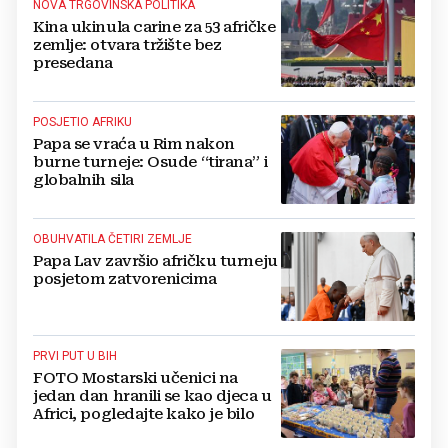
NOVA TRGOVINSKA POLITIKA
Kina ukinula carine za 53 afričke
zemlje: otvara tržište bez
presedana
POSJETIO AFRIKU
Papa se vraća u Rim nakon
burne turneje: Osude “tirana” i
globalnih sila
OBUHVATILA ČETIRI ZEMLJE
Papa Lav završio afričku turneju
posjetom zatvorenicima
PRVI PUT U BIH
FOTO Mostarski učenici na
jedan dan hranili se kao djeca u
Africi, pogledajte kako je bilo