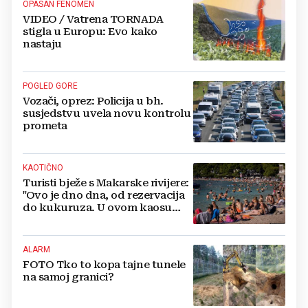
OPASAN FENOMEN
VIDEO / Vatrena TORNADA
stigla u Europu: Evo kako
nastaju
POGLED GORE
Vozači, oprez: Policija u bh.
susjedstvu uvela novu kontrolu
prometa
KAOTIČNO
Turisti bježe s Makarske rivijere:
"Ovo je dno dna, od rezervacija
do kukuruza. U ovom kaosu
ostajem dan i bježim"
ALARM
FOTO Tko to kopa tajne tunele
na samoj granici?