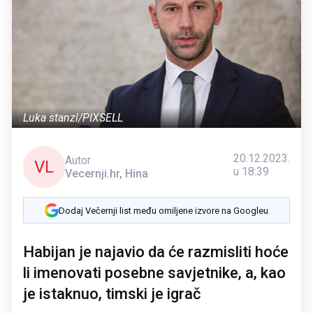
Luka stanzl/PIXSELL
20.12.2023.
Autor
VL
u 18:39
Vecernji.hr, Hina
Dodaj Večernji list među omiljene izvore na Googleu
Habijan je najavio da će razmisliti hoće
li imenovati posebne savjetnike, a, kao
je istaknuo, timski je igrač