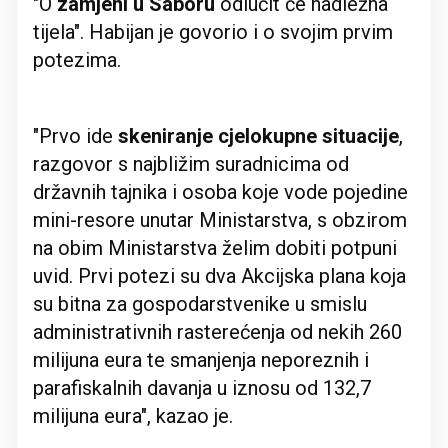
"O
zamjeni u Saboru
odlučit će nadležna
tijela". Habijan je govorio i o svojim prvim
potezima.
"Prvo ide
skeniranje cjelokupne situacije
,
razgovor s najbližim suradnicima od
državnih tajnika i osoba koje vode pojedine
mini-resore unutar Ministarstva, s obzirom
na obim Ministarstva želim dobiti potpuni
uvid. Prvi potezi su dva Akcijska plana koja
su bitna za gospodarstvenike u smislu
administrativnih rasterećenja od nekih 260
milijuna eura te smanjenja neporeznih i
parafiskalnih davanja u iznosu od 132,7
milijuna eura", kazao je.