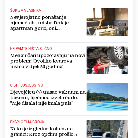
ŠOK ZA VLASNIKA
Nevjerojatno ponašanje
njemačkih turista: Dok je
apartman gorio, oni
NAZDRAVLJALI
NE PAMTE NIŠTA SLIČNO
Mehaničari upozoravaju na novi
problem: 'Ovoliko kvarova
nismo vidjeli 50 godina'
U BH. SUSJEDSTVU
Djevojčicu (7) usisao vakuum na
bazenu, liječnica izvela čudo:
"Nije disala i nije imala puls"
EKSPLOZIJA BROJKI
Kako je izgledao kolaps na
granici: Kroz općinu prošlo 5