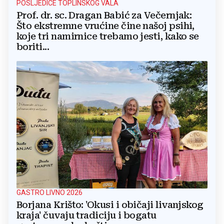
POSLJEDICE TOPLINSKOG VALA
Prof. dr. sc. Dragan Babić za Večernjak:
Što ekstremne vrućine čine našoj psihi,
koje tri namirnice trebamo jesti, kako se
boriti...
GASTRO LIVNO 2026
Borjana Krišto: 'Okusi i običaji livanjskog
kraja' čuvaju tradiciju i bogatu