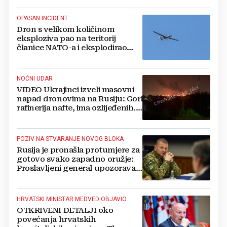
OPASAN INCIDENT
Dron s velikom količinom
eksploziva pao na teritorij
članice NATO-a i eksplodirao
blizu plinovoda
NOĆNI UDAR
VIDEO Ukrajinci izveli masovni
napad dronovima na Rusiju: Gori
rafinerija nafte, ima ozlijeđenih.
Stižu snimke
POZIV NA STVARANJE NOVOG BLOKA
Rusija je pronašla protumjere za
gotovo svako zapadno oružje:
Proslavljeni general upozorava
NATO
HRVATSKI MINISTAR MEDVED OBJAVIO
OTKRIVENI DETALJI oko
povećanja hrvatskih