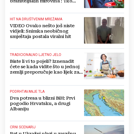
braniteljskih mirovina : Tko
dobiva, a tko ne
HIT NA DRUŠTVENIM MREŽAMA
VIDEO Ovako nešto još niste
vidjeli: Snimka neobičnog
smještaja postala viralni hit
TRADICIONALNO LJETNO JELO
Biste li vi to pojeli? Iznenadit
ćete se kada vidite što u jednoj
zemlji preporučuje kao lijek za
vrućinu
PODRHTAVANJE TLA
Dva potresa u blizni BiH: Prvi
pogodio Hrvatsku, a drugi
Albaniju
CRNI SCENARIJ
Rat u Ukrajini ulazi u završnu