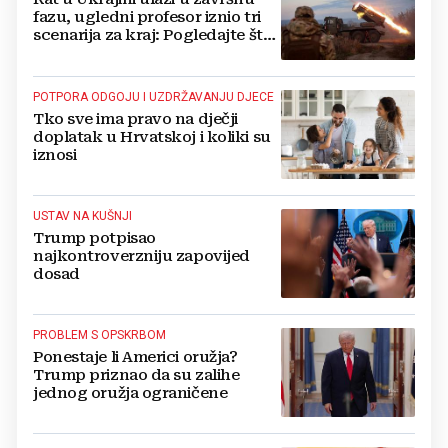
fazu, ugledni profesor iznio tri
scenarija za kraj: Pogledajte što
u tajnosti rade Nijemci
POTPORA ODGOJU I UZDRŽAVANJU DJECE
Tko sve ima pravo na dječji
doplatak u Hrvatskoj i koliki su
iznosi
USTAV NA KUŠNJI
Trump potpisao
najkontroverzniju zapovijed
dosad
PROBLEM S OPSKRBOM
Ponestaje li Americi oružja?
Trump priznao da su zalihe
jednog oružja ograničene