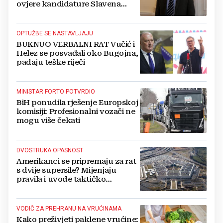
ovjere kandidature Slavena
Kovačevića
OPTUŽBE SE NASTAVLJAJU
BUKNUO VERBALNI RAT Vučić i
Helez se posvađali oko Bugojna,
padaju teške riječi
MINISTAR FORTO POTVRDIO
BiH ponudila rješenje Europskoj
komisiji: Profesionalni vozači ne
mogu više čekati
DVOSTRUKA OPASNOST
Amerikanci se pripremaju za rat
s dvije supersile? Mijenjaju
pravila i uvode taktičko
nuklearno oružje
VODIČ ZA PREHRANU NA VRUĆINAMA
Kako preživjeti paklene vrućine: