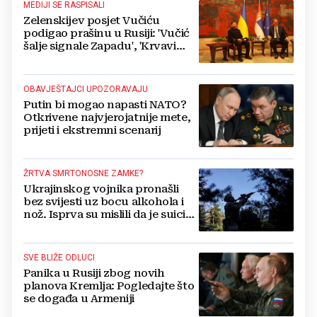
MEDIJI SE RASPISALI
Zelenskijev posjet Vučiću
podigao prašinu u Rusiji: 'Vučić
šalje signale Zapadu', 'Krvavi
klaun otišao praznih ruku'
OBAVJEŠTAJCI UPOZORAVAJU
Putin bi mogao napasti NATO?
Otkrivene najvjerojatnije mete,
prijeti i ekstremni scenarij
ŽRTVA SMRTONOSNE ZAMKE?
Ukrajinskog vojnika pronašli
bez svijesti uz bocu alkohola i
nož. Isprva su mislili da je suicid,
no otkrili su jezivu pozadinu
SVE BLIŽE ODLUCI
Panika u Rusiji zbog novih
planova Kremlja: Pogledajte što
se događa u Armeniji