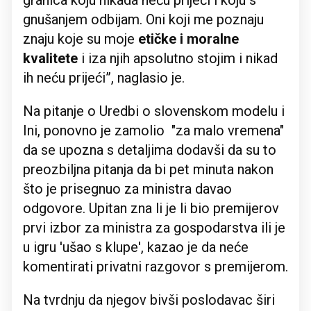
granica koju nikada neću prijeći i koju s
gnušanjem odbijam. Oni koji me poznaju
znaju koje su moje
etičke i moralne
kvalitete
i iza njih apsolutno stojim i nikad
ih neću prijeći”, naglasio je.
Na pitanje o Uredbi o slovenskom modelu i
Ini, ponovno je zamolio "za malo vremena"
da se upozna s detaljima dodavši da su to
preozbiljna pitanja da bi pet minuta nakon
što je prisegnuo za ministra davao
odgovore. Upitan zna li je li bio premijerov
prvi izbor za ministra za gospodarstva ili je
u igru 'ušao s klupe', kazao je da neće
komentirati privatni razgovor s premijerom.
Na tvrdnju da njegov bivši poslodavac širi