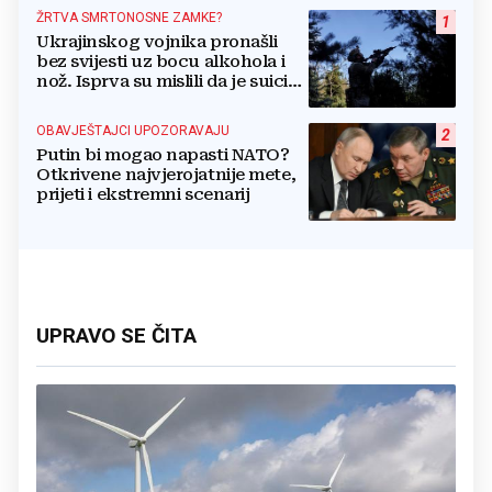
ŽRTVA SMRTONOSNE ZAMKE?
1
Ukrajinskog vojnika pronašli
bez svijesti uz bocu alkohola i
nož. Isprva su mislili da je suicid,
no otkrili su jezivu pozadinu
OBAVJEŠTAJCI UPOZORAVAJU
2
Putin bi mogao napasti NATO?
Otkrivene najvjerojatnije mete,
prijeti i ekstremni scenarij
UPRAVO SE ČITA