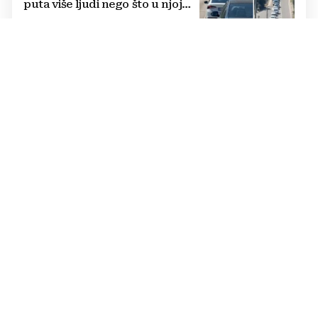
puta više ljudi nego što u njoj
živi, čekanja trajala po 15 sati!
"RUSKI AMAZON"
Meta na leđima trgovačkog diva:
Kako Ukrajina rušenjem
skladišta presijeca opskrbu
vojske i ruši financije Kremlja
ZARAZNE BOLESTI
U BiH trenutno nema slučajeva
ciklosporijaze, kao mogući izvor
identificirali jednu vrsu zelene
salate
DVOSTRUKA OPASNOST
Amerikanci se pripremaju za rat
s dvije supersile? Mijenjaju
pravila i uvode taktičko
nuklearno oružje
ČOVJEK POD SANKCIJAMA
VIDEO Odjeknula eksplozija,