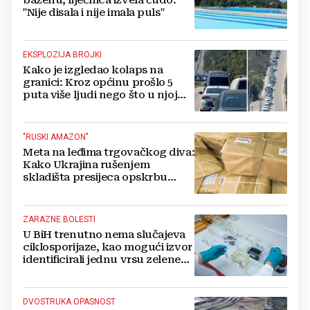
"Nije disala i nije imala puls"
EKSPLOZIJA BROJKI
Kako je izgledao kolaps na
granici: Kroz općinu prošlo 5
puta više ljudi nego što u njoj
živi, čekanja trajala po 15 sati!
"RUSKI AMAZON"
Meta na leđima trgovačkog diva:
Kako Ukrajina rušenjem
skladišta presijeca opskrbu
vojske i ruši financije Kremlja
ZARAZNE BOLESTI
U BiH trenutno nema slučajeva
ciklosporijaze, kao mogući izvor
identificirali jednu vrsu zelene
salate
DVOSTRUKA OPASNOST