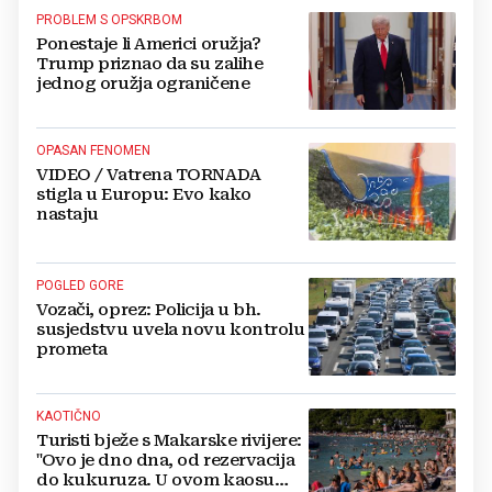
PROBLEM S OPSKRBOM
Ponestaje li Americi oružja?
Trump priznao da su zalihe
jednog oružja ograničene
OPASAN FENOMEN
VIDEO / Vatrena TORNADA
stigla u Europu: Evo kako
nastaju
POGLED GORE
Vozači, oprez: Policija u bh.
susjedstvu uvela novu kontrolu
prometa
KAOTIČNO
Turisti bježe s Makarske rivijere:
"Ovo je dno dna, od rezervacija
do kukuruza. U ovom kaosu