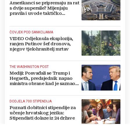
Amerikanci se pripremaju za rat
s dvije supersile? Mijenjaju
pravila i uvode taktičko
nuklearno oružje
ČOVJEK POD SANKCIJAMA
VIDEO Odjeknula eksplozija,
ranjen Putinov šef dronova,
njegov tjelohranitelj mrtav
THE WASHINGTON POST
Mediji: Posvađali se Trump i
Hegseth, predsjednik napao
ministra obrane kad je saznao
koliko je raketa na zalihama
DODJELA 700 STIPENDIJA
Poznati dobitnici stipendije za
učenje hrvatskog jezika:
Stipendisti dolaze iz 24 države