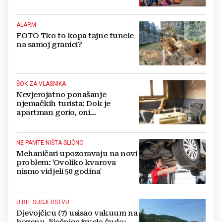
ostajem dan i bježim"
ALARM
FOTO Tko to kopa tajne tunele
na samoj granici?
ŠOK ZA VLASNIKA
Nevjerojatno ponašanje
njemačkih turista: Dok je
apartman gorio, oni
NAZDRAVLJALI
NE PAMTE NIŠTA SLIČNO
Mehaničari upozoravaju na novi
problem: 'Ovoliko kvarova
nismo vidjeli 50 godina'
U BH. SUSJEDSTVU
Djevojčicu (7) usisao vakuum na
bazenu, liječnica izvela čudo: