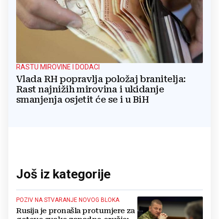
RASTU MIROVINE I DODACI
Vlada RH popravlja položaj branitelja:
Rast najnižih mirovina i ukidanje
smanjenja osjetit će se i u BiH
Još iz kategorije
POZIV NA STVARANJE NOVOG BLOKA
Rusija je pronašla protumjere za