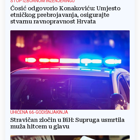
STOP IZBORNOM INŽENJERINGU
Ćosić odgovorio Konakoviću: Umjesto
etničkog prebrojavanja, osigurajte
stvarnu ravnopravnost Hrvata
UHIĆENA 66-GODIŠNJAKINJA
Stravičan zločin u BiH: Supruga usmrtila
muža hitcem u glavu