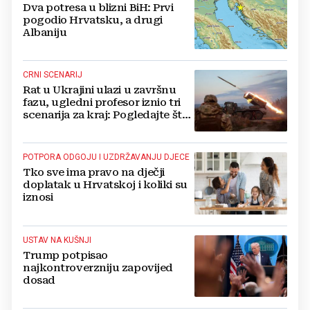
Dva potresa u blizni BiH: Prvi
pogodio Hrvatsku, a drugi
Albaniju
CRNI SCENARIJ
Rat u Ukrajini ulazi u završnu
fazu, ugledni profesor iznio tri
scenarija za kraj: Pogledajte što
u tajnosti rade Nijemci
POTPORA ODGOJU I UZDRŽAVANJU DJECE
Tko sve ima pravo na dječji
doplatak u Hrvatskoj i koliki su
iznosi
USTAV NA KUŠNJI
Trump potpisao
najkontroverzniju zapovijed
dosad