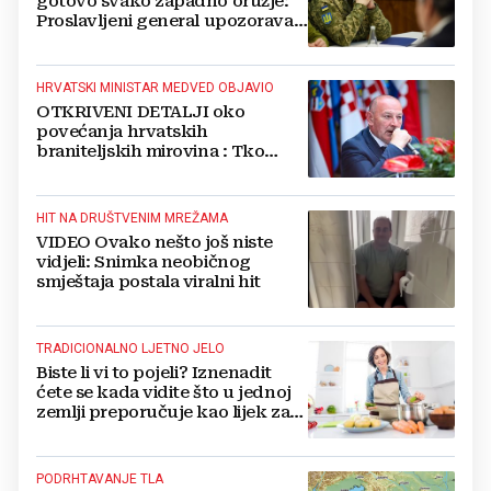
gotovo svako zapadno oružje:
Proslavljeni general upozorava
NATO
HRVATSKI MINISTAR MEDVED OBJAVIO
OTKRIVENI DETALJI oko
povećanja hrvatskih
braniteljskih mirovina : Tko
dobiva, a tko ne
HIT NA DRUŠTVENIM MREŽAMA
VIDEO Ovako nešto još niste
vidjeli: Snimka neobičnog
smještaja postala viralni hit
TRADICIONALNO LJETNO JELO
Biste li vi to pojeli? Iznenadit
ćete se kada vidite što u jednoj
zemlji preporučuje kao lijek za
vrućinu
PODRHTAVANJE TLA