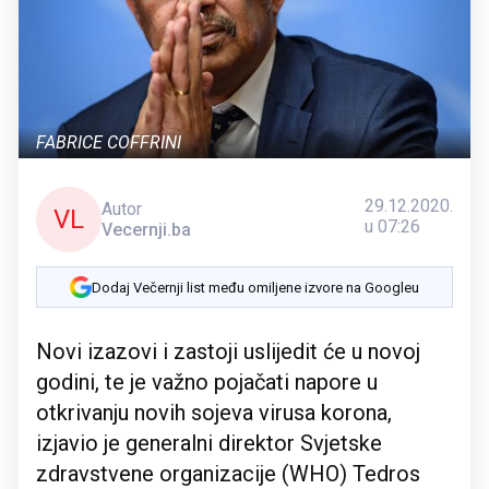
FABRICE COFFRINI
29.12.2020.
Autor
VL
u 07:26
Vecernji.ba
Dodaj Večernji list među omiljene izvore na Googleu
Novi izazovi i zastoji uslijedit će u novoj
godini, te je važno pojačati napore u
otkrivanju novih sojeva virusa korona,
izjavio je generalni direktor Svjetske
zdravstvene organizacije (WHO) Tedros