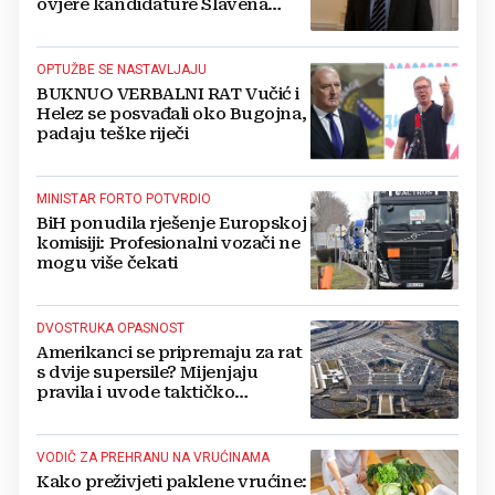
ovjere kandidature Slavena
Kovačevića
OPTUŽBE SE NASTAVLJAJU
BUKNUO VERBALNI RAT Vučić i
Helez se posvađali oko Bugojna,
padaju teške riječi
MINISTAR FORTO POTVRDIO
BiH ponudila rješenje Europskoj
komisiji: Profesionalni vozači ne
mogu više čekati
DVOSTRUKA OPASNOST
Amerikanci se pripremaju za rat
s dvije supersile? Mijenjaju
pravila i uvode taktičko
nuklearno oružje
VODIČ ZA PREHRANU NA VRUĆINAMA
Kako preživjeti paklene vrućine: