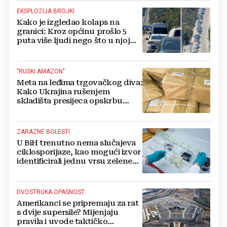
EKSPLOZIJA BROJKI
Kako je izgledao kolaps na
granici: Kroz općinu prošlo 5
puta više ljudi nego što u njoj
živi, čekanja trajala po 15 sati!
"RUSKI AMAZON"
Meta na leđima trgovačkog diva:
Kako Ukrajina rušenjem
skladišta presijeca opskrbu
vojske i ruši financije Kremlja
ZARAZNE BOLESTI
U BiH trenutno nema slučajeva
ciklosporijaze, kao mogući izvor
identificirali jednu vrsu zelene
salate
DVOSTRUKA OPASNOST
Amerikanci se pripremaju za rat
s dvije supersile? Mijenjaju
pravila i uvode taktičko