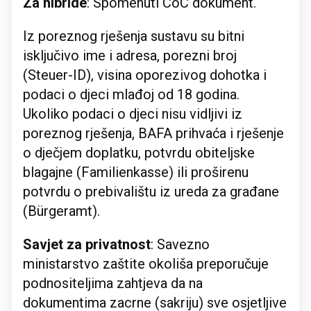
Za hibride
: Spomenuti CoC dokument.
Iz poreznog rješenja sustavu su bitni
isključivo ime i adresa, porezni broj
(Steuer-ID), visina oporezivog dohotka i
podaci o djeci mlađoj od 18 godina.
Ukoliko podaci o djeci nisu vidljivi iz
poreznog rješenja, BAFA prihvaća i rješenje
o dječjem doplatku, potvrdu obiteljske
blagajne (Familienkasse) ili proširenu
potvrdu o prebivalištu iz ureda za građane
(Bürgeramt).
Savjet za privatnost
: Savezno
ministarstvo zaštite okoliša preporučuje
podnositeljima zahtjeva da na
dokumentima zacrne (sakriju) sve osjetljive