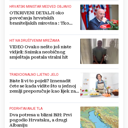
HRVATSKI MINISTAR MEDVED OBJAVIO
OTKRIVENI DETALJI oko
povećanja hrvatskih
braniteljskih mirovina : Tko
dobiva, a tko ne
HIT NA DRUŠTVENIM MREŽAMA
VIDEO Ovako nešto još niste
vidjeli: Snimka neobičnog
smještaja postala viralni hit
TRADICIONALNO LJETNO JELO
Biste li vi to pojeli? Iznenadit
ćete se kada vidite što u jednoj
zemlji preporučuje kao lijek za
vrućinu
PODRHTAVANJE TLA
Dva potresa u blizni BiH: Prvi
pogodio Hrvatsku, a drugi
Albaniju