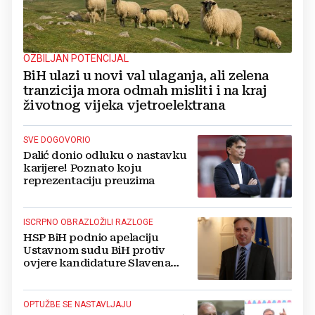
OZBILJAN POTENCIJAL
BiH ulazi u novi val ulaganja, ali zelena
tranzicija mora odmah misliti i na kraj
životnog vijeka vjetroelektrana
SVE DOGOVORIO
Dalić donio odluku o nastavku
karijere! Poznato koju
reprezentaciju preuzima
ISCRPNO OBRAZLOŽILI RAZLOGE
HSP BiH podnio apelaciju
Ustavnom sudu BiH protiv
ovjere kandidature Slavena
Kovačevića
OPTUŽBE SE NASTAVLJAJU