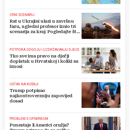
CRNI SCENARIJ
Rat u Ukrajini ulazi u završnu
fazu, ugledni profesor iznio tri
scenarija za kraj: Pogledajte što
u tajnosti rade Nijemci
POTPORA ODGOJU I UZDRŽAVANJU DJECE
Tko sve ima pravo na dječji
doplatak u Hrvatskoj i koliki su
iznosi
USTAV NA KUŠNJI
Trump potpisao
najkontroverzniju zapovijed
dosad
PROBLEM S OPSKRBOM
Ponestaje li Americi oružja?