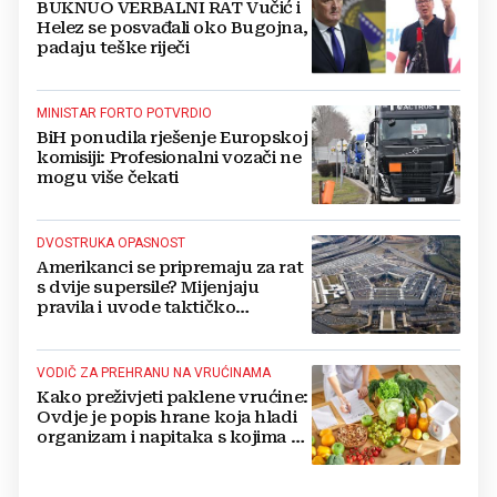
BUKNUO VERBALNI RAT Vučić i
Helez se posvađali oko Bugojna,
padaju teške riječi
MINISTAR FORTO POTVRDIO
BiH ponudila rješenje Europskoj
komisiji: Profesionalni vozači ne
mogu više čekati
DVOSTRUKA OPASNOST
Amerikanci se pripremaju za rat
s dvije supersile? Mijenjaju
pravila i uvode taktičko
nuklearno oružje
VODIČ ZA PREHRANU NA VRUĆINAMA
Kako preživjeti paklene vrućine:
Ovdje je popis hrane koja hladi
organizam i napitaka s kojima si
činite 'medvjeđu uslugu'