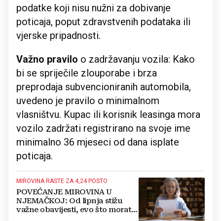
podatke koji nisu nužni za dobivanje
poticaja, poput zdravstvenih podataka ili
vjerske pripadnosti.
Važno pravilo
o zadržavanju vozila: Kako
bi se spriječile zlouporabe i brza
preprodaja subvencioniranih automobila,
uvedeno je pravilo o minimalnom
vlasništvu. Kupac ili korisnik leasinga mora
vozilo zadržati registrirano na svoje ime
minimalno 36 mjeseci od dana isplate
poticaja.
MIROVINA RASTE ZA 4,24 POSTO
POVEĆANJE MIROVINA U
NJEMAČKOJ: Od lipnja stižu
važne obavijesti, evo što morate
provjeriti