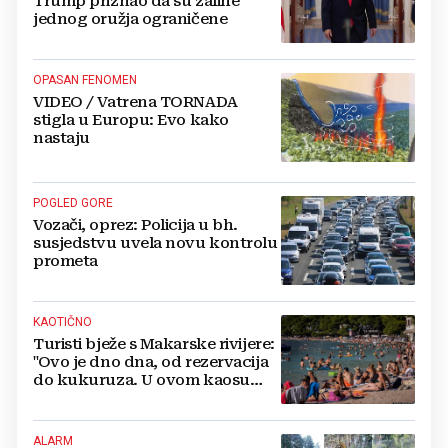
Trump priznao da su zalihe
jednog oružja ograničene
OPASAN FENOMEN
VIDEO / Vatrena TORNADA
stigla u Europu: Evo kako
nastaju
POGLED GORE
Vozači, oprez: Policija u bh.
susjedstvu uvela novu kontrolu
prometa
KAOTIČNO
Turisti bježe s Makarske rivijere:
"Ovo je dno dna, od rezervacija
do kukuruza. U ovom kaosu
ostajem dan i bježim"
ALARM