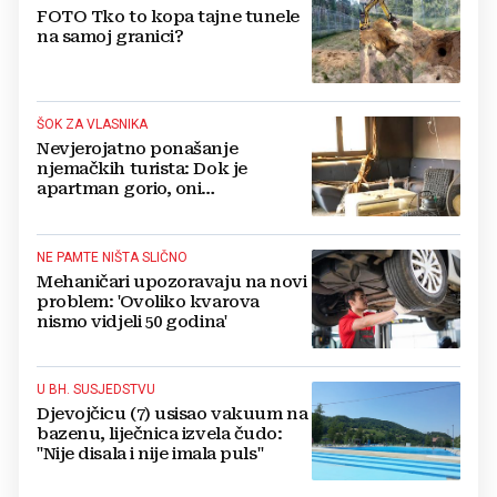
FOTO Tko to kopa tajne tunele
na samoj granici?
ŠOK ZA VLASNIKA
Nevjerojatno ponašanje
njemačkih turista: Dok je
apartman gorio, oni
NAZDRAVLJALI
NE PAMTE NIŠTA SLIČNO
Mehaničari upozoravaju na novi
problem: 'Ovoliko kvarova
nismo vidjeli 50 godina'
U BH. SUSJEDSTVU
Djevojčicu (7) usisao vakuum na
bazenu, liječnica izvela čudo:
"Nije disala i nije imala puls"