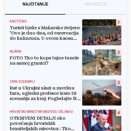
NAJČITANIJE
NAJNOVIJE
KAOTIČNO
1
Turisti bježe s Makarske rivijere:
"Ovo je dno dna, od rezervacija
do kukuruza. U ovom kaosu
ostajem dan i bježim"
ALARM
2
FOTO Tko to kopa tajne tunele
na samoj granici?
CRNI SCENARIJ
3
Rat u Ukrajini ulazi u završnu
fazu, ugledni profesor iznio tri
scenarija za kraj: Pogledajte što
u tajnosti rade Nijemci
HRVATSKI MINISTAR MEDVED OBJAVIO
4
OTKRIVENI DETALJI oko
povećanja hrvatskih
braniteljskih mirovina : Tko