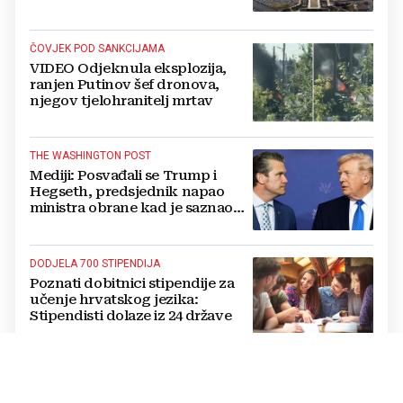
nuklearno oružje
ČOVJEK POD SANKCIJAMA
VIDEO Odjeknula eksplozija,
ranjen Putinov šef dronova,
njegov tjelohranitelj mrtav
THE WASHINGTON POST
Mediji: Posvađali se Trump i
Hegseth, predsjednik napao
ministra obrane kad je saznao
koliko je raketa na zalihama
DODJELA 700 STIPENDIJA
Poznati dobitnici stipendije za
učenje hrvatskog jezika:
Stipendisti dolaze iz 24 države
CRNE UDOVICE
JEZIVA PREVARA U RUSIJI: