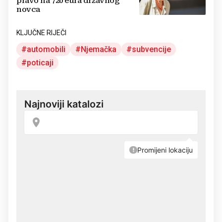
pravo na 720 eura državnog
novca
KLJUČNE RIJEČI
automobili
Njemačka
subvencije
poticaji