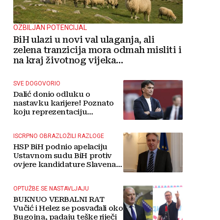
OZBILJAN POTENCIJAL
BiH ulazi u novi val ulaganja, ali
zelena tranzicija mora odmah misliti i
na kraj životnog vijeka
vjetroelektrana
SVE DOGOVORIO
Dalić donio odluku o
nastavku karijere! Poznato
koju reprezentaciju
preuzima
ISCRPNO OBRAZLOŽILI RAZLOGE
HSP BiH podnio apelaciju
Ustavnom sudu BiH protiv
ovjere kandidature Slavena
Kovačevića
OPTUŽBE SE NASTAVLJAJU
BUKNUO VERBALNI RAT
Vučić i Helez se posvađali oko
Bugojna, padaju teške riječi