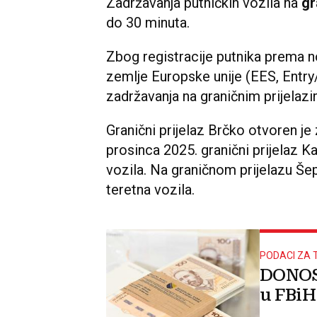
Zadržavanja putničkih vozila na
gr
do 30 minuta.
Zbog registracije putnika prema n
zemlje Europske unije (EES, Entry
zadržavanja na graničnim prijelazi
Granični prijelaz Brčko otvoren je 
prosinca 2025. granični prijelaz K
vozila. Na graničnom prijelazu Še
teretna vozila.
PODACI ZA 
DONOSI
u FBiH 