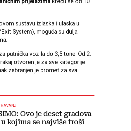
aničnim prijelazima
kreću se od 10
ovom sustavu izlaska i ulaska u
/Exit System), moguća su dulja
ma.
za putnička vozila do 3,5 tone. Od 2.
arakaj otvoren je za sve kategorije
pak zabranjen je promet za sva
TRAVANJ
MO: Ovo je deset gradova
u kojima se najviše troši