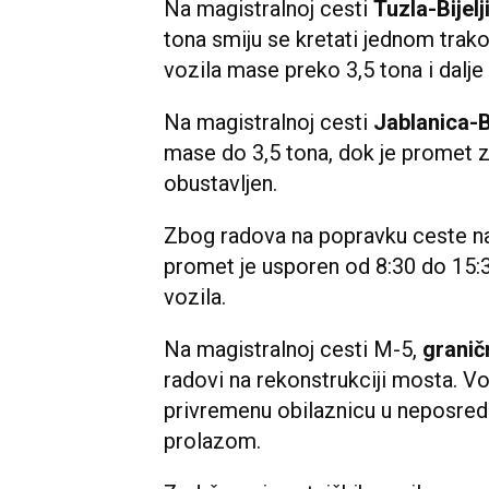
Na magistralnoj cesti
Tuzla-Bijelj
tona smiju se kretati jednom trak
vozila mase preko 3,5 tona i dalje
Na magistralnoj cesti
Jablanica-B
mase do 3,5 tona, dok je promet z
obustavljen.
Zbog radova na popravku ceste na
promet je usporen od 8:30 do 15:3
vozila.
Na magistralnoj cesti M-5,
graničn
radovi na rekonstrukciji mosta. V
privremenu obilaznicu u neposredno
prolazom.