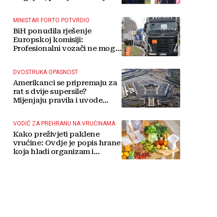
MINISTAR FORTO POTVRDIO
BiH ponudila rješenje
Europskoj komisiji:
Profesionalni vozači ne mogu
više čekati
DVOSTRUKA OPASNOST
Amerikanci se pripremaju za
rat s dvije supersile?
Mijenjaju pravila i uvode
taktičko nuklearno oružje
VODIČ ZA PREHRANU NA VRUĆINAMA
Kako preživjeti paklene
vrućine: Ovdje je popis hrane
koja hladi organizam i
napitaka s kojima si činite
'medvjeđu uslugu'