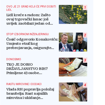
OVO JE 21 GRAD KOJI ĆE PRVI DOBITI
1
LIDL
Lidl kreće s radom: Zašto
ovaj trgovački lanac još
uvijek zaobilazi jedan od
najvećih gradova u BiH?
STOP IZBORNOM INŽENJERINGU
2
Ćosić odgovorio Konakoviću:
Umjesto etničkog
prebrojavanja, osigurajte
stvarnu ravnopravnost
Hrvata
DONOSIMO
3
TKO JE DOBIO
DRŽAVLJANSTVO BIH?
Primljene 43 osobe...
RASTU MIROVINE I DODACI
4
Vlada RH popravlja položaj
branitelja: Rast najnižih
mirovina i ukidanje
smanjenja osjetit će se i u BiH