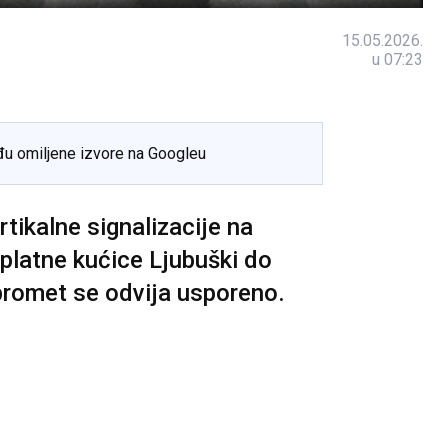
15.05.2026.
u 07:23
đu omiljene izvore na Googleu
tikalne signalizacije na
platne kućice Ljubuški do
 promet se odvija usporeno.