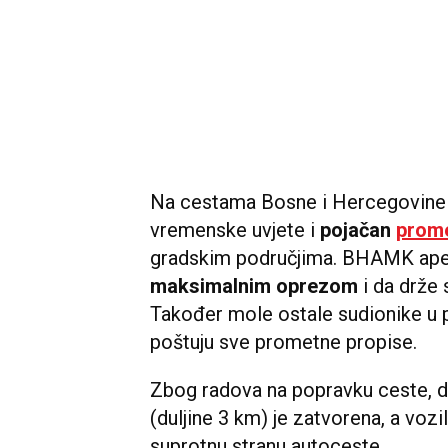
Na cestama Bosne i Hercegovine 
vremenske uvjete i
pojačan
prom
gradskim područjima. BHAMK ape
maksimalnim oprezom
i da drže 
Također mole ostale sudionike u p
poštuju sve prometne propise.
Zbog radova na popravku ceste, 
(duljine 3 km) je zatvorena, a voz
suprotnu stranu autoceste.