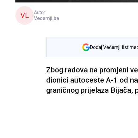
Autor
VL
Vecernji.ba
Dodaj Večernji list me
Zbog radova na promjeni ver
dionici autoceste A-1 od na
graničnog prijelaza Bijača,