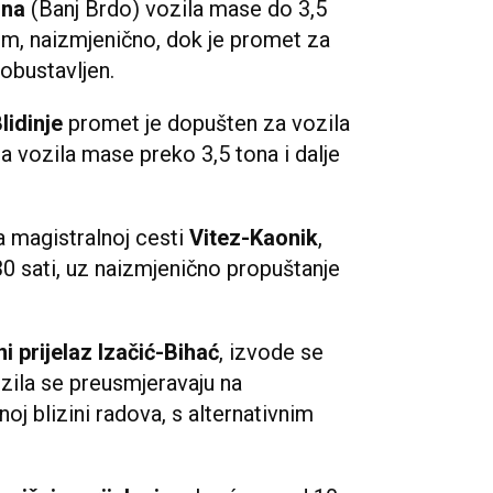
ina
(Banj Brdo) vozila mase do 3,5
om, naizmjenično, dok je promet za
 obustavljen.
lidinje
promet je dopušten za vozila
a vozila mase preko 3,5 tona i dalje
 magistralnoj cesti
Vitez-Kaonik
,
0 sati, uz naizmjenično propuštanje
i prijelaz Izačić-Bihać
, izvode se
ozila se preusmjeravaju na
j blizini radova, s alternativnim