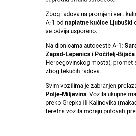
Zbog radova na promjeni vertikaln
A-1 od
naplatne kućice Ljubuški
d
se odvija usporeno.
Na dionicama autoceste A-1: ​​
Sar
Zapad-Lepenica i Počitelj-Bijača
Hercegovinskog mosta), promet se
zbog tekućih radova.
Svim vozilima je zabranjen prelaz
Polje-Miljevina
. Vozila ukupne ma
preko Grepka ili Kalinovika (mak
teretna vozila moraju putovati pre