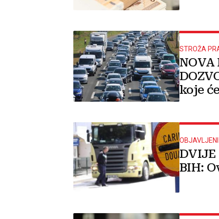
STROŽA PR
NOVA 
DOZVOL
koje će
vozača
OBJAVLJENI
DVIJE
BIH: O