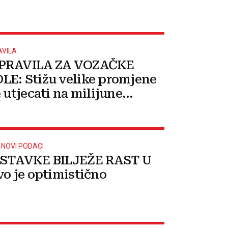
AVILA
PRAVILA ZA VOZAČKE
E: Stižu velike promjene
 utjecati na milijune
 u EU
 NOVI PODACI
 STAVKE BILJEŽE RAST U
vo je optimistično