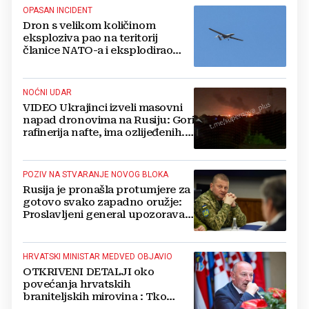
OPASAN INCIDENT
Dron s velikom količinom
eksploziva pao na teritorij
članice NATO-a i eksplodirao
blizu plinovoda
NOĆNI UDAR
VIDEO Ukrajinci izveli masovni
napad dronovima na Rusiju: Gori
rafinerija nafte, ima ozlijeđenih.
Stižu snimke
POZIV NA STVARANJE NOVOG BLOKA
Rusija je pronašla protumjere za
gotovo svako zapadno oružje:
Proslavljeni general upozorava
NATO
HRVATSKI MINISTAR MEDVED OBJAVIO
OTKRIVENI DETALJI oko
povećanja hrvatskih
braniteljskih mirovina : Tko