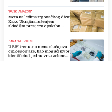
živi, čekanja trajala po 15 sati!
"RUSKI AMAZON"
Meta na leđima trgovačkog diva:
Kako Ukrajina rušenjem
skladišta presijeca opskrbu
vojske i ruši financije Kremlja
ZARAZNE BOLESTI
U BiH trenutno nema slučajeva
ciklosporijaze, kao mogući izvor
identificirali jednu vrsu zelene
salate
DVOSTRUKA OPASNOST
Amerikanci se pripremaju za rat
s dvije supersile? Mijenjaju
pravila i uvode taktičko
nuklearno oružje
ČOVJEK POD SANKCIJAMA
VIDEO Odjeknula eksplozija,
ranjen Putinov šef dronova,