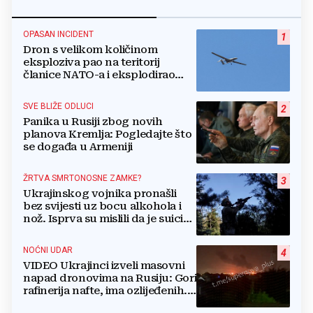
OPASAN INCIDENT
1
Dron s velikom količinom
eksploziva pao na teritorij
članice NATO-a i eksplodirao
blizu plinovoda
SVE BLIŽE ODLUCI
2
Panika u Rusiji zbog novih
planova Kremlja: Pogledajte što
se događa u Armeniji
ŽRTVA SMRTONOSNE ZAMKE?
3
Ukrajinskog vojnika pronašli
bez svijesti uz bocu alkohola i
nož. Isprva su mislili da je suicid,
no otkrili su jezivu pozadinu
NOĆNI UDAR
4
VIDEO Ukrajinci izveli masovni
napad dronovima na Rusiju: Gori
rafinerija nafte, ima ozlijeđenih.
Stižu snimke