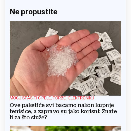
Ne propustite
MOGU SPASITI CIPELE, TORBE I ELEKTRONIKU
Ove paketiće svi bacamo nakon kupnje
tenisice, a zapravo su jako korisni: Znate
li za što služe?