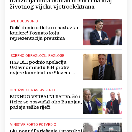
tranzicija mora odmah misliti i na kraj
životnog vijeka vjetroelektrana
SVE DOGOVORIO
Dalić donio odluku o nastavku
karijere! Poznato koju
reprezentaciju preuzima
ISCRPNO OBRAZLOŽILI RAZLOGE
HSP BiH podnio apelaciju
Ustavnom sudu BiH protiv
ovjere kandidature Slavena
Kovačevića
OPTUŽBE SE NASTAVLJAJU
BUKNUO VERBALNI RAT Vučić i
Helez se posvađali oko Bugojna,
padaju teške riječi
MINISTAR FORTO POTVRDIO
BiH ponudila rješenje Europskoj