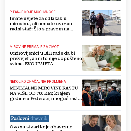
PITANJE KOJE MUČI MNOGE
Imate uvjete za odlazak u
mirovinu, ali nemate uvezan
radni staž: Što s pravom na
zdravstveno osiguranje?
MIROVINE PREMALE ZA ŽIVOT
Umirovljenici u BiH rade da bi
preživjeli, ali ni to nije dopušteno
svima. EVO UVJETA
NEKOLIKO ZNAČAJNIH PROMJENA
MINIMALNE MIROVINE RASTU
NA VIŠE OD 700 KM; krajem
godine u Federaciji moguć rast
plaća zbog pada doprinosa?
Ovo su stvari koje obavezno