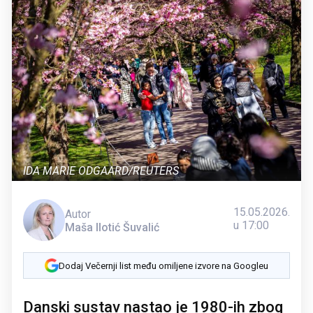
IDA MARIE ODGAARD/REUTERS
15.05.2026.
Autor
u 17:00
Maša Ilotić Šuvalić
Dodaj Večernji list među omiljene izvore na Googleu
Danski sustav nastao je 1980-ih zbog