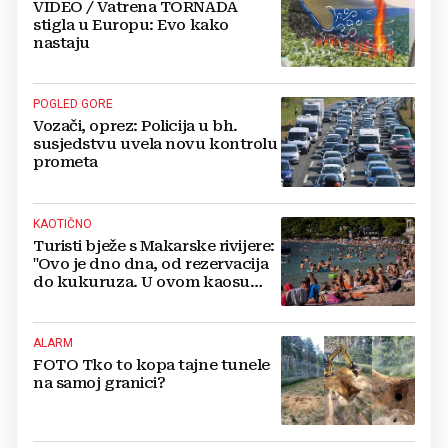
VIDEO / Vatrena TORNADA
stigla u Europu: Evo kako
nastaju
POGLED GORE
Vozači, oprez: Policija u bh.
susjedstvu uvela novu kontrolu
prometa
KAOTIČNO
Turisti bježe s Makarske rivijere:
"Ovo je dno dna, od rezervacija
do kukuruza. U ovom kaosu
ostajem dan i bježim"
ALARM
FOTO Tko to kopa tajne tunele
na samoj granici?