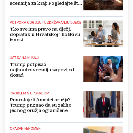
scenarija za kraj: Pogledajte što
u tajnosti rade Nijemci
POTPORA ODGOJU I UZDRŽAVANJU DJECE
Tko sve ima pravo na dječji
doplatak u Hrvatskoj i koliki su
iznosi
USTAV NA KUŠNJI
Trump potpisao
najkontroverzniju zapovijed
dosad
PROBLEM S OPSKRBOM
Ponestaje li Americi oružja?
Trump priznao da su zalihe
jednog oružja ograničene
OPASAN FENOMEN