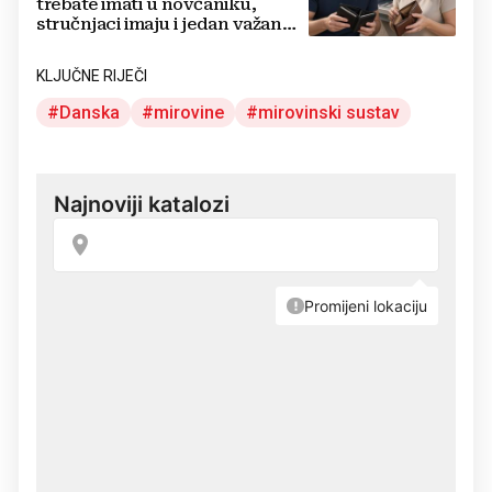
trebate imati u novčaniku,
stručnjaci imaju i jedan važan
savjet
KLJUČNE RIJEČI
Danska
mirovine
mirovinski sustav