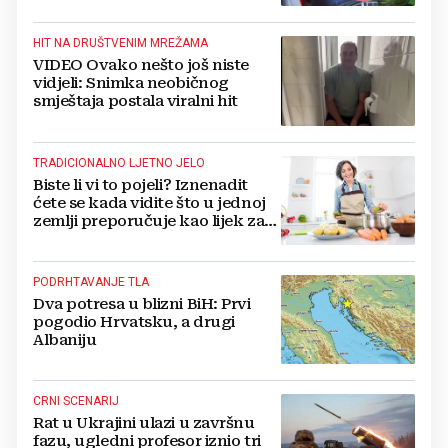
dobiva, a tko ne
HIT NA DRUŠTVENIM MREŽAMA
VIDEO Ovako nešto još niste
vidjeli: Snimka neobičnog
smještaja postala viralni hit
TRADICIONALNO LJETNO JELO
Biste li vi to pojeli? Iznenadit
ćete se kada vidite što u jednoj
zemlji preporučuje kao lijek za
vrućinu
PODRHTAVANJE TLA
Dva potresa u blizni BiH: Prvi
pogodio Hrvatsku, a drugi
Albaniju
CRNI SCENARIJ
Rat u Ukrajini ulazi u završnu
fazu, ugledni profesor iznio tri