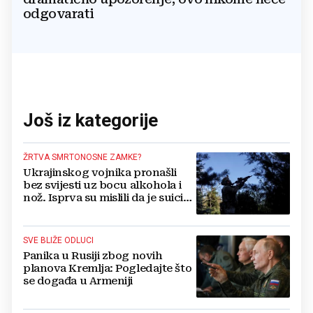
odgovarati
Još iz kategorije
ŽRTVA SMRTONOSNE ZAMKE?
Ukrajinskog vojnika pronašli
bez svijesti uz bocu alkohola i
nož. Isprva su mislili da je suicid,
no otkrili su jezivu pozadinu
SVE BLIŽE ODLUCI
Panika u Rusiji zbog novih
planova Kremlja: Pogledajte što
se događa u Armeniji