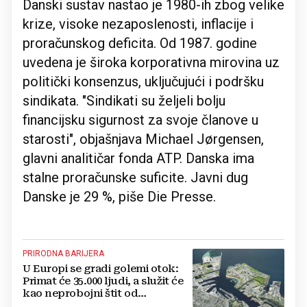
Danski sustav nastao je 1980-ih zbog velike
krize, visoke nezaposlenosti, inflacije i
proračunskog deficita. Od 1987. godine
uvedena je široka korporativna mirovina uz
politički konsenzus, uključujući i podršku
sindikata. "Sindikati su željeli bolju
financijsku sigurnost za svoje članove u
starosti", objašnjava Michael Jørgensen,
glavni analitičar fonda ATP. Danska ima
stalne proračunske suficite. Javni dug
Danske je 29 %, piše Die Presse.
PRIRODNA BARIJERA
U Europi se gradi golemi otok:
Primat će 35.000 ljudi, a služit će
kao neprobojni štit od
kataklizme