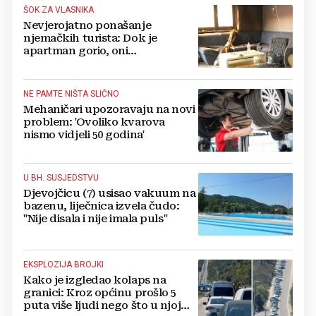
ŠOK ZA VLASNIKA
Nevjerojatno ponašanje
njemačkih turista: Dok je
apartman gorio, oni
NAZDRAVLJALI
NE PAMTE NIŠTA SLIČNO
Mehaničari upozoravaju na novi
problem: 'Ovoliko kvarova
nismo vidjeli 50 godina'
U BH. SUSJEDSTVU
Djevojčicu (7) usisao vakuum na
bazenu, liječnica izvela čudo:
"Nije disala i nije imala puls"
EKSPLOZIJA BROJKI
Kako je izgledao kolaps na
granici: Kroz općinu prošlo 5
puta više ljudi nego što u njoj