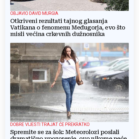
OBJAVIO DAVID MURGIA
Otkriveni rezultati tajnog glasanja
Vatikana o fenomenu Međugorja, evo što
misli većina crkevnih dužnosnika
DOBRE VIJESTI TRAJAT ĆE PREKRATKO
Spremite se za šok: Meteorolozi poslali
dramatično upozorenje, ovo nikome neće