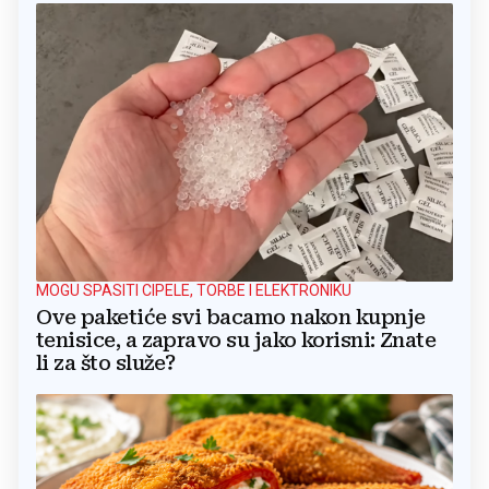
MOGU SPASITI CIPELE, TORBE I ELEKTRONIKU
Ove paketiće svi bacamo nakon kupnje
tenisice, a zapravo su jako korisni: Znate
li za što služe?