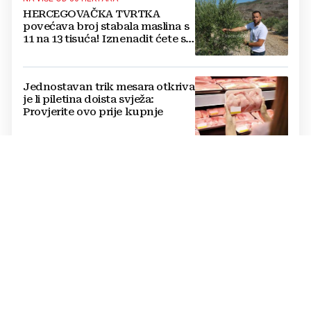
HERCEGOVAČKA TVRTKA
povećava broj stabala maslina s
11 na 13 tisuća! Iznenadit ćete se
kako ih štite
Jednostavan trik mesara otkriva
je li piletina doista svježa:
Provjerite ovo prije kupnje
Cijene hrane ponovno rastu,
stiglo upozorenje za građane:
Poskupjeli pšenica, kukuruz,
šećer i biljna ulja
Žvakaća guma u borbi protiv
raka: Znanstvenici su razvili
moćno oružje koje uništava HPV
i bakterije