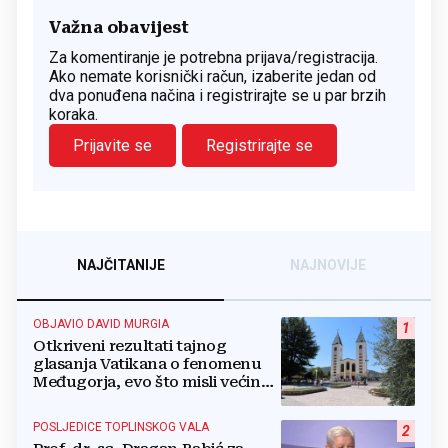
Važna obavijest
Za komentiranje je potrebna prijava/registracija.
Ako nemate korisnički račun, izaberite jedan od
dva ponuđena načina i registrirajte se u par brzih
koraka.
Prijavite se
Registrirajte se
NAJČITANIJE
NAJNOVIJE
OBJAVIO DAVID MURGIA
1
Otkriveni rezultati tajnog
glasanja Vatikana o fenomenu
Međugorja, evo što misli većina
crkevnih dužnosnika
POSLJEDICE TOPLINSKOG VALA
2