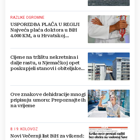
RAZLIKE OGROMNE
USPOREDBA PLAĆA U REGIJI
Najveća plaća doktora u BiH
4.000 KM, a u Hrvatskoj
najmanja 3.000 eura
Cijene na tržištu nekretnina i
dalje rastu, u Njemačkoj opet
poskupjeli stanovi i obiteljske
kuće
Ove znakove dehidracije mnogi
pripisuju umoru: Prepoznajte ih
na vrijeme
8. I 9. KOLOVOZ
Novi Večernji list BiH za vikend: