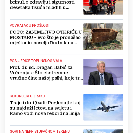
brinuli o zdravlju i sigurnosti
desetaka tisuća mladih u
Međugorju. DONOSIMO
FOTOGRAFIJE
POVRATAK U PROŠLOST
FOTO: ZANIMLJIVO OTKRIĆE U
MOSTARU - evo što je pronašao
mještanin naselja Rudnik na
svome imanju
POSLJEDICE TOPLINSKOG VALA
Prof. dr. sc. Dragan Babić za
Večernjak: Što ekstremne
vrućine čine našoj psihi, koje tri
namirnice trebamo jesti, kako se
boriti...
REKORDERI U ZRAKU
Traju i do 19 sati: Pogledajte koji
su najduži letovi na svijetu i
kamo vodi nova rekordna linija
GORI NA NEPRISTUPAČNOM TERENU