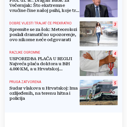
Prof. dr. sc. Dragan Babić za
Večernjak: Što ekstremne
vrućine čine našoj psihi, koje tri
namirnice trebamo jesti, kako se
boriti...
DOBRE VIJESTI TRAJAT ĆE PREKRATKO
3
Spremite se za šok: Meteorolozi
poslali dramatično upozorenje,
ovo nikome neće odgovarati
RAZLIKE OGROMNE
4
USPOREDBA PLAĆA U REGIJI
Najveća plaća doktora u BiH
4.000 KM, a u Hrvatskoj
najmanja 3.000 eura
PRUGA ZATVORENA
5
Sudar vlakova u Hrvatskoj: Ima
ozlijeđenih, na terenu hitna i
policija