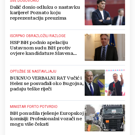
SVE DOGOVORIO
Dalić donio odluku o nastavku
karijere! Poznato koju
reprezentaciju preuzima
ISCRPNO OBRAZLOŽILI RAZLOGE
HSP BiH podnio apelaciju
Ustavnom sudu BiH protiv
ovjere kandidature Slavena
Kovačevića
OPTUŽBE SE NASTAVLJAJU
BUKNUO VERBALNI RAT Vučić i
Helez se posvađali oko Bugojna,
padaju teške riječi
MINISTAR FORTO POTVRDIO
BiH ponudila rješenje Europskoj
komisiji: Profesionalni vozači ne
mogu više čekati