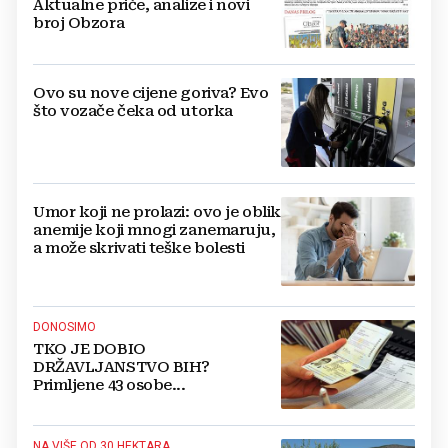
Aktualne priče, analize i novi
broj Obzora
Ovo su nove cijene goriva? Evo
što vozače čeka od utorka
Umor koji ne prolazi: ovo je oblik
anemije koji mnogi zanemaruju,
a može skrivati teške bolesti
DONOSIMO
TKO JE DOBIO
DRŽAVLJANSTVO BIH?
Primljene 43 osobe...
NA VIŠE OD 30 HEKTARA