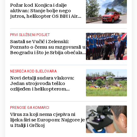
Požar kod Konjica i dalje
aktivan: Stanje bolje nego
jutros, helikopter OS BiH i Air
Tractori pomogli u gašenju
PRVI SLUŽBENI POSJET
Sastali se Vučić i Zelenski:
Poznato o čemu su razgovarali u
Beogradu i što je Srbija obećala
Ukrajini
NESREĆA KOD BJELOVARA
Novi detalji sudara vlakova:
Jedan strojovođa teško
ozlijeđen i helikopterom
prebačen na Rebro, drugi u
velikom šoku
PRENOSE GA KOMARCI
Virus za koji nema cjepiva ni
lijeka širi se Europom: Najgore je
u Italiji i Grčkoj