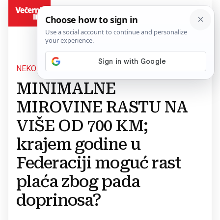
BiH
NEKOLIKO ZNAČAJNIH PROMJENA
MINIMALNE
MIROVINE RASTU NA
VIŠE OD 700 KM;
krajem godine u
Federaciji moguć rast
plaća zbog pada
doprinosa?