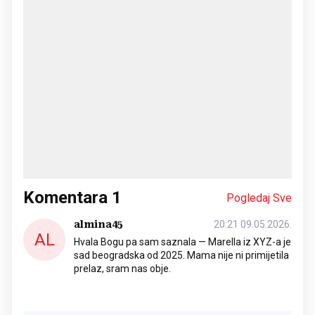
Komentara
1
Pogledaj Sve
almina45
20:21 09.05.2026.
AL
Hvala Bogu pa sam saznala — Marella iz XYZ-a je
sad beogradska od 2025. Mama nije ni primijetila
prelaz, sram nas obje.