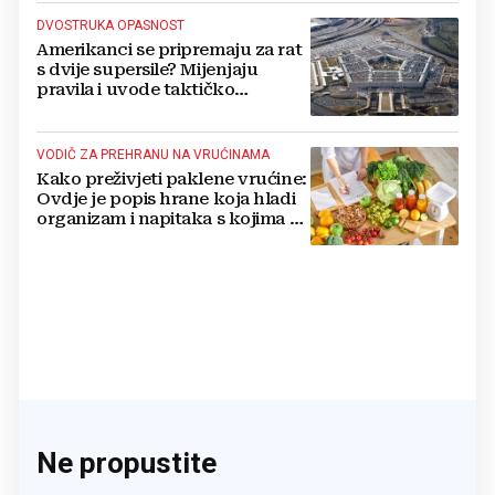
DVOSTRUKA OPASNOST
Amerikanci se pripremaju za rat
s dvije supersile? Mijenjaju
pravila i uvode taktičko
nuklearno oružje
VODIČ ZA PREHRANU NA VRUĆINAMA
Kako preživjeti paklene vrućine:
Ovdje je popis hrane koja hladi
organizam i napitaka s kojima si
činite 'medvjeđu uslugu'
Ne propustite