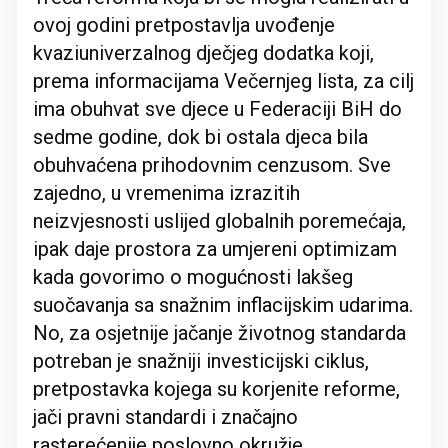
ovoj godini pretpostavlja uvođenje
kvaziuniverzalnog dječjeg dodatka koji,
prema informacijama Večernjeg lista, za cilj
ima obuhvat sve djece u Federaciji BiH do
sedme godine, dok bi ostala djeca bila
obuhvaćena prihodovnim cenzusom. Sve
zajedno, u vremenima izrazitih
neizvjesnosti uslijed globalnih poremećaja,
ipak daje prostora za umjereni optimizam
kada govorimo o mogućnosti lakšeg
suočavanja sa snažnim inflacijskim udarima.
No, za osjetnije jačanje životnog standarda
potreban je snažniji investicijski ciklus,
pretpostavka kojega su korjenite reforme,
jači pravni standardi i značajno
rasterećenije poslovno okružje.