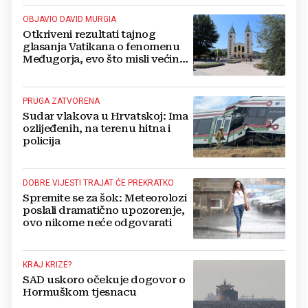
OBJAVIO DAVID MURGIA
Otkriveni rezultati tajnog
glasanja Vatikana o fenomenu
Međugorja, evo što misli većina
crkevnih dužnosnika
PRUGA ZATVORENA
Sudar vlakova u Hrvatskoj: Ima
ozlijeđenih, na terenu hitna i
policija
DOBRE VIJESTI TRAJAT ĆE PREKRATKO
Spremite se za šok: Meteorolozi
poslali dramatično upozorenje,
ovo nikome neće odgovarati
KRAJ KRIZE?
SAD uskoro očekuje dogovor o
Hormuškom tjesnacu